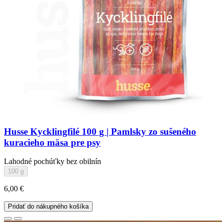
Husse Kycklingfilé 100 g | Pamlsky zo sušeného
kuracieho mäsa pre psy
Lahodné pochúťky bez obilnín
100 g
6,00 €
Pridať do nákupného košíka