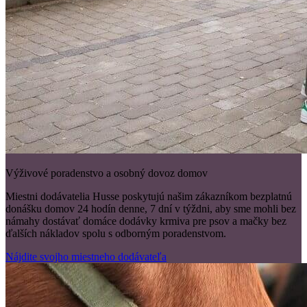
Výživové poradenstvo a osobný dovoz domov
Miestni dodávatelia Husse poskytujú našim zákazníkom bezplatnú
donášku domov 24 hodín denne, 7 dní v týždni, aby sme mohli bez
námahy dostávať domáce dodávky krmiva pre psov a mačky bez
ďalších nákladov spolu s odborným poradenstvom.
Nájdite svojho miestneho dodávateľa