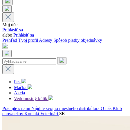
Môj účet
Prihlásiť sa
alebo
Prihlásiť sa
Prehľad
Tvoj profil
Adresy
Spôsob platby
objednávky
Pes
Mačka
Akcia
Vedomostný kútik
Pracujte s nami
Nájdite svojho miestneho distribútora
O nás
Klub
chovateľov
Kontakt
Veterinári
SK