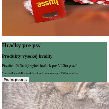
Hračky pre psy
Produkty vysokej kvality
Pozrite náš široký výber hračiek pre Vášho psa.*
*Nezmeškajte ďalšie produkty, ktoré ponúkame pre Vášho miláčika.
Pozrieť produkty