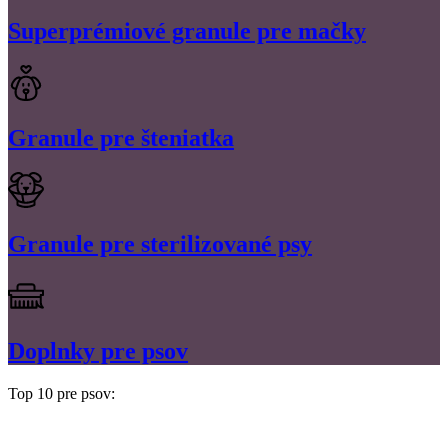
Superprémiové granule pre mačky
Granule pre šteniatka
Granule pre sterilizované psy
Doplnky pre psov
Top 10 pre psov: