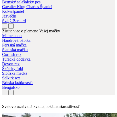
Bernský salašnícky pes
Cavalier King Charles Španiel
Kokeršpaniel
Jazvečík
Svätý Bernard
Zistite viac o plemene Vašej mačky
Maine coon
Handrová bábika
Perzská mačka
Siamská mačka
Cornish rex
Turecká dodávka
Devon rex
Škótsky fold
Sibírska mačka
Selkirk rex
Britská krátkosrstá
Bengálsko
Svetovo uznávaná kvalita, lokálna starostlivosť