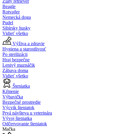
Zlatý retriever
Beagle
Rotvajler
Nemecká doga
Pudel
Sibírsky husky
Vidieť všetko
Výživa a zdravie
Hygiena a starostlivosť
Po sterilizácii
Hraj bezpečne
Lenivý maznáčik
Zábava doma
Vidieť všetko
Šteniatka
Kŕmenie
Výbavička
Bezpečné prostredie
Výcvik šteniatok
Prvá návšteva u veterinára
Vývoj šteniatka
Odčervovanie šteniatok
Mačka