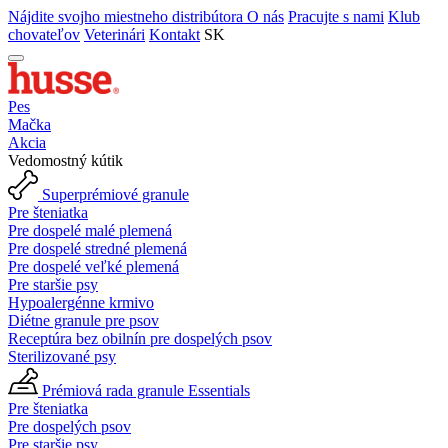
Nájdite svojho miestneho distribútora
O nás
Pracujte s nami
Klub
chovateľov
Veterinári
Kontakt
SK
Pes
Mačka
Akcia
Vedomostný kútik
Superprémiové granule
Pre šteniatka
Pre dospelé malé plemená
Pre dospelé stredné plemená
Pre dospelé veľké plemená
Pre staršie psy
Hypoalergénne krmivo
Diétne granule pre psov
Receptúra bez obilnín pre dospelých psov
Sterilizované psy
Prémiová rada granule Essentials
Pre šteniatka
Pre dospelých psov
Pre staršie psy