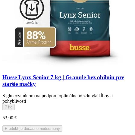
Husse Lynx Senior 7 kg | Granule bez obilnín pre
staršie mačky
S glukozamínom na podporu optimálneho zdravia kĺbov a
pohyblivosti
7 kg
53,00 €
Produkt je dočasne nedostupný