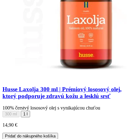
Husse Laxolja 300 ml | Prémiový lososový olej,
ktorý podporuje zdravú kožu a lesklú srsť
100% čerstvý lososový olej s vynikajúcou chuťou
300 ml
1 l
14,90 €
Pridať do nákupného košíka