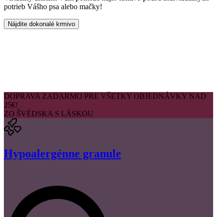
potrieb Vášho psa alebo mačky!
Nájdite dokonalé krmivo
DOPRAVA ZADARMO PRE VŠETKY OBJEDNÁVKY NAD
25€!
ZO ŠVÉDSKA S LÁSKOU
Hypoalergénne granule