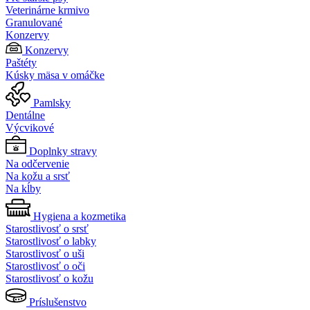
Veterinárne krmivo
Granulované
Konzervy
Konzervy
Paštéty
Kúsky mäsa v omáčke
Pamlsky
Dentálne
Výcvikové
Doplnky stravy
Na odčervenie
Na kožu a srsť
Na kĺby
Hygiena a kozmetika
Starostlivosť o srsť
Starostlivosť o labky
Starostlivosť o uši
Starostlivosť o oči
Starostlivosť o kožu
Príslušenstvo