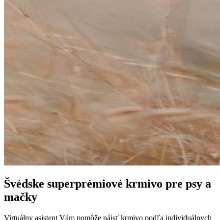
Švédske superprémiové krmivo pre psy a
mačky
Virtuálny asistent Vám pomôže nájsť krmivo podľa individuálnych