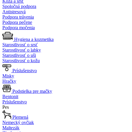
Koža a srsť
Spoločná podpora
Antistresová
Podpora trávenia
Podpora pečene
Podpora močenia
Hygiena a kozmetika
Starostlivosť o srsť
Starostlivosť o labky
Starostlivosť o uši
Starostlivosť o kožu
Príslušenstvo
Misky
Hračky
Podstielka pre mačky
Bentonit
Príslušenstvo
Pes
Plemená
Nemecký ovčiak
Maltezák