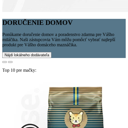
DORUČENIE DOMOV
Ponúkame doručenie domov a poradenstvo zdarma pre Vášho
miláčika. Naši zástupcovia Vám môžu pomôcť vybrať najlepší
produkt pre Vášho domáceho maznáčika.
Nájdi lokálneho dodávateľa
Top 10 pre mačky: