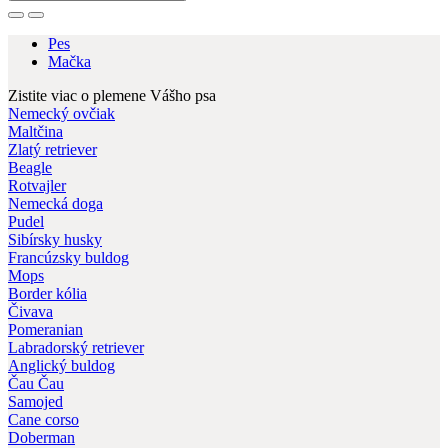
Pes
Mačka
Zistite viac o plemene Vášho psa
Nemecký ovčiak
Maltčina
Zlatý retriever
Beagle
Rotvajler
Nemecká doga
Pudel
Sibírsky husky
Francúzsky buldog
Mops
Border kólia
Čivava
Pomeranian
Labradorský retriever
Anglický buldog
Čau Čau
Samojed
Cane corso
Doberman