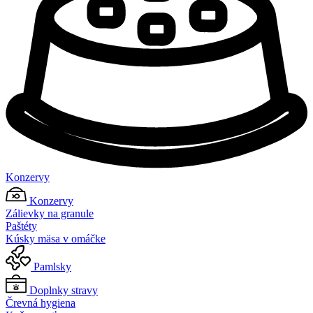
Konzervy
Konzervy
Zálievky na granule
Paštéty
Kúsky mäsa v omáčke
Pamlsky
Doplnky stravy
Črevná hygiena