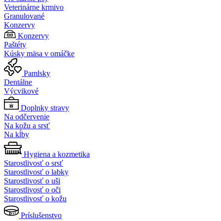
Veterinárne krmivo
Granulované
Konzervy
Konzervy
Paštéty
Kúsky mäsa v omáčke
Pamlsky
Dentálne
Výcvikové
Doplnky stravy
Na odčervenie
Na kožu a srsť
Na kĺby
Hygiena a kozmetika
Starostlivosť o srsť
Starostlivosť o labky
Starostlivosť o uši
Starostlivosť o oči
Starostlivosť o kožu
Príslušenstvo