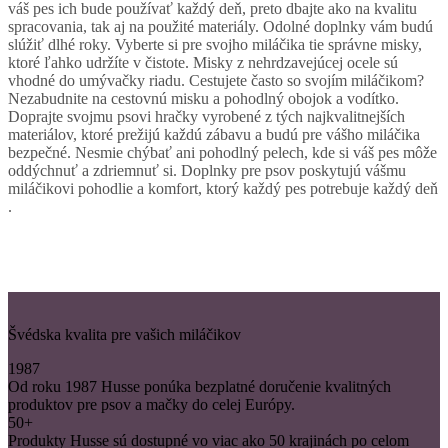
váš pes ich bude používať každý deň, preto dbajte ako na kvalitu
spracovania, tak aj na použité materiály. Odolné doplnky vám budú
slúžiť dlhé roky. Vyberte si pre svojho miláčika tie správne misky,
ktoré ľahko udržíte v čistote. Misky z nehrdzavejúcej ocele sú
vhodné do umývačky riadu. Cestujete často so svojím miláčikom?
Nezabudnite na cestovnú misku a pohodlný obojok a vodítko.
Doprajte svojmu psovi hračky vyrobené z tých najkvalitnejších
materiálov, ktoré prežijú každú zábavu a budú pre vášho miláčika
bezpečné. Nesmie chýbať ani pohodlný pelech, kde si váš pes môže
oddýchnuť a zdriemnuť si. Doplnky pre psov poskytujú vášmu
miláčikovi pohodlie a komfort, ktorý každý pes potrebuje každý deň
.
Švédska kvalita pre vašich miláčikov
1987
Od roku 1987 Husse ponúka bezplatné doručenie kvalitných
produktov pre psov a mačky do celej Európy.
50+
Produkty Husse sú dostupné vo viac ako 50 krajinách po celom