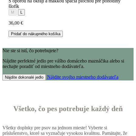
S oporou na okraji a mäkkou spacia plochou pre pohodlný
šlofík
M
L
36,00 €
Pridať do nákupného košíka
Nie ste si istí, čo potrebujete?
Nájdite perfektné jedlo pre vášho domáceho maznáčika alebo si
nechajte poradiť od miestneho dodávateľa.
Nájdite svojho miestneho dodávateľa
Nájdite dokonalé jedlo
Všetko, čo pes potrebuje každý deň
Všetky doplnky pre psov na jednom mieste! Vyberte si
príslušenstvo, ktoré sa vyznačuje vysokou kvalitou. Pamätajte, že