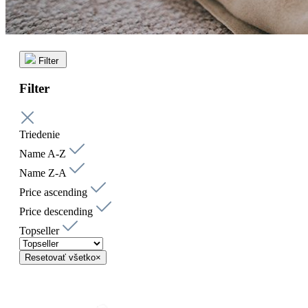
Filter
Filter
Triedenie
Name A-Z
Name Z-A
Price ascending
Price descending
Topseller
Resetovať všetko
×