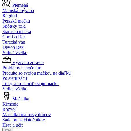
Plemená
Mainská mývalia
Ragdoll
Perzská mačka
Škótsky fold
Siamská mačka
Cornish Rex
Turecká van
Devon Rex
Vidieť všetko
Výživa a zdravie
Problémy s močením
Pracujte so svojou mačkou na diaľku
Po sterilizácii
Triky, ako naučiť svoju mačku
Vidieť všetko
Mačiatka
Kŕmenie
Rozvoj
Mačiatko má nový domov
Sada pre začiatočníkov
Hrať a učiť