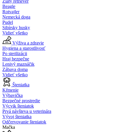
Zlatý retriever
Beagle
Rotvajler
Nemecká doga
Pudel
Sibírsky husky
Vidieť všetko
Výživa a zdravie
Hygiena a starostlivosť
Po sterilizácii
Hraj bezpečne
Lenivý maznáčik
Zábava doma
Vidieť všetko
Šteniatka
Kŕmenie
Výbavička
Bezpečné prostredie
Výcvik šteniatok
Prvá návšteva u veterinára
Vývoj šteniatka
Odčervovanie šteniatok
Mačka