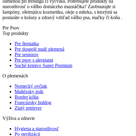
odmenou pri tréningu či výcviku. Potrebujete produkty na
starostlivosť o vášho domáceho maznáčika? Zaobstarajte si
šampóny, ošetrujúcu kozmetiku, oleje a mlieka, s ktorými sa
postaráte o krásny a zdravý vzhľad vášho psa, mačky či koňa .
Pre Psov
Top produkty
Pre šteniatka
Pre dospelé malé plemená
Pre seniorov
Pre psov s alergiami
Suché krmivo Super Premium
O plemenách
Nemecký ovčiak
Maltézsky psík
Border kólia
Francúzsky buldog
Zlatý retriever
Výživa a zdravie
Hygiena a starostlivosť
Po sterilizácii