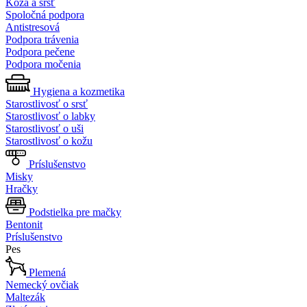
Koža a srsť
Spoločná podpora
Antistresová
Podpora trávenia
Podpora pečene
Podpora močenia
Hygiena a kozmetika
Starostlivosť o srsť
Starostlivosť o labky
Starostlivosť o uši
Starostlivosť o kožu
Príslušenstvo
Misky
Hračky
Podstielka pre mačky
Bentonit
Príslušenstvo
Pes
Plemená
Nemecký ovčiak
Maltezák