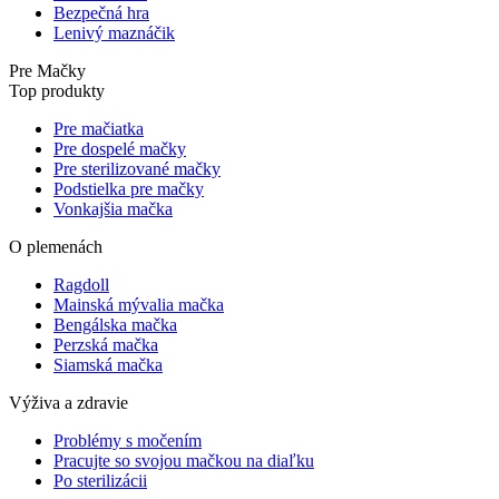
Bezpečná hra
Lenivý maznáčik
Pre Mačky
Top produkty
Pre mačiatka
Pre dospelé mačky
Pre sterilizované mačky
Podstielka pre mačky
Vonkajšia mačka
O plemenách
Ragdoll
Mainská mývalia mačka
Bengálska mačka
Perzská mačka
Siamská mačka
Výživa a zdravie
Problémy s močením
Pracujte so svojou mačkou na diaľku
Po sterilizácii