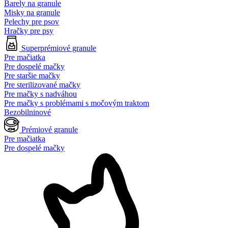
Barely na granule
Misky na granule
Pelechy pre psov
Hračky pre psy
Superprémiové granule
Pre mačiatka
Pre dospelé mačky
Pre staršie mačky
Pre sterilizované mačky
Pre mačky s nadváhou
Pre mačky s problémami s močovým traktom
Bezobilninové
Prémiové granule
Pre mačiatka
Pre dospelé mačky