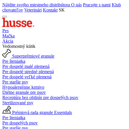
Nájdite svojho miestneho distribútora
O nás
Pracujte s nami
Klub
chovateľov
Veterinári
Kontakt
SK
Pes
Mačka
Akcia
Vedomostný kútik
Superprémiové granule
Pre šteniatka
Pre dospelé malé plemená
Pre dospelé stredné plemená
Pre dospelé veľké plemená
Pre staršie psy
Hypoalergénne krmivo
Diétne granule pre psov
Receptúra bez obilnín pre dospelých psov
Sterilizované psy
Prémiová rada granule Essentials
Pre šteniatka
Pre dospelých psov
Pre staršie psy