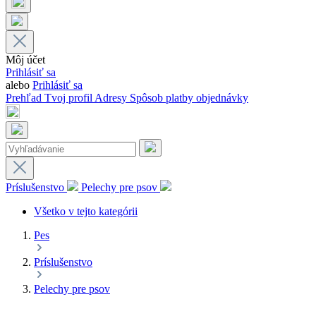
Môj účet
Prihlásiť sa
alebo
Prihlásiť sa
Prehľad
Tvoj profil
Adresy
Spôsob platby
objednávky
Príslušenstvo
Pelechy pre psov
Všetko v tejto kategórii
Pes
Príslušenstvo
Pelechy pre psov