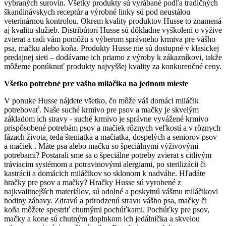
vybraných surovín. Všetky produkty sú vyrábané podľa tradičných
škandinávskych receptúr a výrobné linky sú pod neustálou
veterinárnou kontrolou. Okrem kvality produktov Husse to znamená
aj kvalitu služieb. Distribútori Husse sú dôkladne vyškolení o výžive
zvierat a radi vám pomôžu s výberom správneho krmiva pre vášho
psa, mačku alebo koňa. Produkty Husse nie sú dostupné v klasickej
predajnej sieti – dodávame ich priamo z výroby k zákazníkovi, takže
môžeme ponúknuť produkty najvyššej kvality za konkurenčné ceny.
Všetko potrebné pre vášho miláčika na jednom mieste
V ponuke Husse nájdete všetko, čo môže váš domáci miláčik
potrebovať. Naše suché krmivo pre psov a mačky je skvelým
základom ich stravy - suché krmivo je správne vyvážené krmivo
prispôsobené potrebám psov a mačiek rôznych veľkostí a v rôznych
fázach života, teda šteniatka a mačiatka, dospelých a seniorov psov
a mačiek . Máte psa alebo mačku so špeciálnymi výživovými
potrebami? Postarali sme sa o špeciálne potreby zvierat s citlivým
tráviacim systémom a potravinovými alergiami, po sterilizácii či
kastrácii a domácich miláčikov so sklonom k nadváhe. Hľadáte
hračky pre psov a mačky? Hračky Husse sú vyrobené z
najkvalitnejších materiálov, sú odolné a poskytnú vášmu miláčikovi
hodiny zábavy. Zdravú a prirodzenú stravu vášho psa, mačky či
koňa môžete spestriť chutnými pochúťkami. Pochúťky pre psov,
mačky a kone sú chutným doplnkom ich jedálnička a skvelou