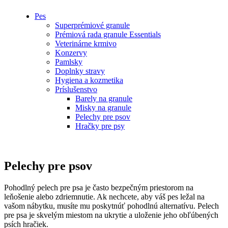
Pes
Superprémiové granule
Prémiová rada granule Essentials
Veterinárne krmivo
Konzervy
Pamlsky
Doplnky stravy
Hygiena a kozmetika
Príslušenstvo
Barely na granule
Misky na granule
Pelechy pre psov
Hračky pre psy
Pelechy pre psov
Pohodlný pelech pre psa je často bezpečným priestorom na
leňošenie alebo zdriemnutie. Ak nechcete, aby váš pes ležal na
vašom nábytku, musíte mu poskytnúť pohodlnú alternatívu. Pelech
pre psa je skvelým miestom na ukrytie a uloženie jeho obľúbených
psích hračiek.