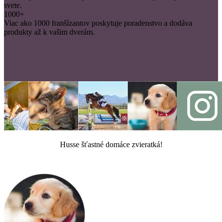
svete.
1000+
Viac ako 1000 franšízantov poskytuje poradenstvo a dodáva
produkty až k vašim dverám.
Husse šťastné domáce zvieratká!