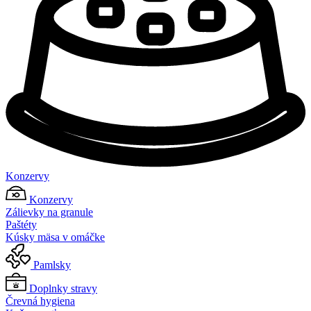
Konzervy
Konzervy
Zálievky na granule
Paštéty
Kúsky mäsa v omáčke
Pamlsky
Doplnky stravy
Črevná hygiena