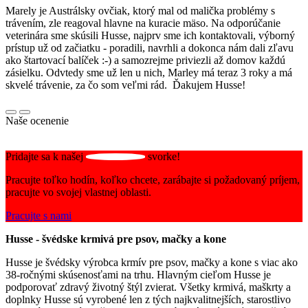
Marely je Austrálsky ovčiak, ktorý mal od malička problémy s
trávením, zle reagoval hlavne na kuracie mäso. Na odporúčanie
veterinára sme skúsili Husse, najprv sme ich kontaktovali, výborný
prístup už od začiatku - poradili, navrhli a dokonca nám dali zľavu
ako štartovací balíček :-) a samozrejme priviezli až domov každú
zásielku. Odvtedy sme už len u nich, Marley má teraz 3 roky a má
skvelé trávenie, za čo som veľmi rád. Ďakujem Husse!
Naše ocenenie
Pridajte sa k našej
svorke!
Pracujte toľko hodín, koľko chcete, zarábajte si požadovaný príjem,
pracujte vo svojej vlastnej oblasti.
Pracujte s nami
Husse - švédske krmivá pre psov, mačky a kone
Husse je švédsky výrobca krmív pre psov, mačky a kone s viac ako
38-ročnými skúsenosťami na trhu. Hlavným cieľom Husse je
podporovať zdravý životný štýl zvierat. Všetky krmivá, maškrty a
doplnky Husse sú vyrobené len z tých najkvalitnejších, starostlivo