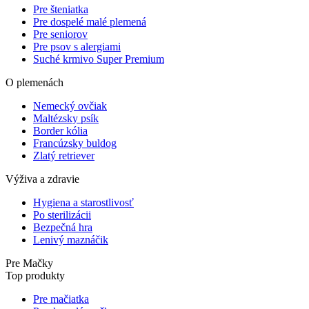
Pre šteniatka
Pre dospelé malé plemená
Pre seniorov
Pre psov s alergiami
Suché krmivo Super Premium
O plemenách
Nemecký ovčiak
Maltézsky psík
Border kólia
Francúzsky buldog
Zlatý retriever
Výživa a zdravie
Hygiena a starostlivosť
Po sterilizácii
Bezpečná hra
Lenivý maznáčik
Pre Mačky
Top produkty
Pre mačiatka