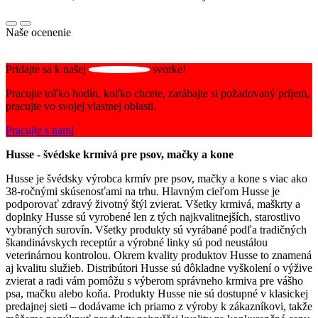
Naše ocenenie
Pridajte sa k našej
svorke!
Pracujte toľko hodín, koľko chcete, zarábajte si požadovaný príjem,
pracujte vo svojej vlastnej oblasti.
Pracujte s nami
Husse - švédske krmivá pre psov, mačky a kone
Husse je švédsky výrobca krmív pre psov, mačky a kone s viac ako
38-ročnými skúsenosťami na trhu. Hlavným cieľom Husse je
podporovať zdravý životný štýl zvierat. Všetky krmivá, maškrty a
doplnky Husse sú vyrobené len z tých najkvalitnejších, starostlivo
vybraných surovín. Všetky produkty sú vyrábané podľa tradičných
škandinávskych receptúr a výrobné linky sú pod neustálou
veterinárnou kontrolou. Okrem kvality produktov Husse to znamená
aj kvalitu služieb. Distribútori Husse sú dôkladne vyškolení o výžive
zvierat a radi vám pomôžu s výberom správneho krmiva pre vášho
psa, mačku alebo koňa. Produkty Husse nie sú dostupné v klasickej
predajnej sieti – dodávame ich priamo z výroby k zákazníkovi, takže