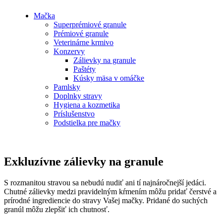
Mačka
Superprémiové granule
Prémiové granule
Veterinárne krmivo
Konzervy
Zálievky na granule
Paštéty
Kúsky mäsa v omáčke
Pamlsky
Doplnky stravy
Hygiena a kozmetika
Príslušenstvo
Podstielka pre mačky
Exkluzívne zálievky na granule
S rozmanitou stravou sa nebudú nudiť ani tí najnáročnejší jedáci.
Chutné zálievky medzi pravidelným kŕmením môžu pridať čerstvé a
prírodné ingrediencie do stravy Vašej mačky. Pridané do suchých
granúl môžu zlepšiť ich chutnosť.