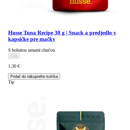
Husse Tuna Recipe 30 g | Snack a predjedlo v
kapsičke pre mačky
S bohatou umami chuťou
1 ks
1,30 €
Pridať do nákupného košíka
Tip