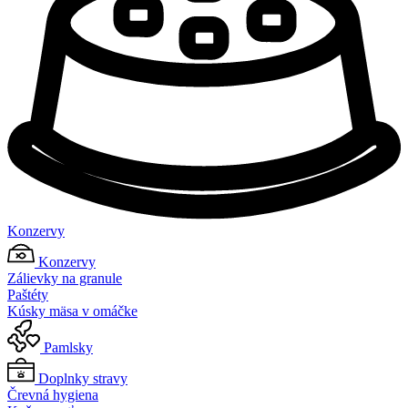
Konzervy
Konzervy
Zálievky na granule
Paštéty
Kúsky mäsa v omáčke
Pamlsky
Doplnky stravy
Črevná hygiena