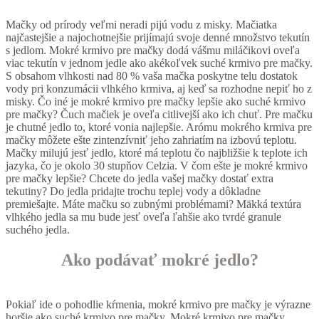
Mačky od prírody veľmi neradi pijú vodu z misky. Mačiatka
najčastejšie a najochotnejšie prijímajú svoje denné množstvo tekutín
s jedlom. Mokré krmivo pre mačky dodá vášmu miláčikovi oveľa
viac tekutín v jednom jedle ako akékoľvek suché krmivo pre mačky.
S obsahom vlhkosti nad 80 % vaša mačka poskytne telu dostatok
vody pri konzumácii vlhkého krmiva, aj keď sa rozhodne nepiť ho z
misky. Čo iné je mokré krmivo pre mačky lepšie ako suché krmivo
pre mačky? Čuch mačiek je oveľa citlivejší ako ich chuť. Pre mačku
je chutné jedlo to, ktoré vonia najlepšie. Arómu mokrého krmiva pre
mačky môžete ešte zintenzívniť jeho zahriatím na izbovú teplotu.
Mačky milujú jesť jedlo, ktoré má teplotu čo najbližšie k teplote ich
jazyka, čo je okolo 30 stupňov Celzia. V čom ešte je mokré krmivo
pre mačky lepšie? Chcete do jedla vašej mačky dostať extra
tekutiny? Do jedla pridajte trochu teplej vody a dôkladne
premiešajte. Máte mačku so zubnými problémami? Mäkká textúra
vlhkého jedla sa mu bude jesť oveľa ľahšie ako tvrdé granule
suchého jedla.
Ako podávať mokré jedlo?
Pokiaľ ide o pohodlie kŕmenia, mokré krmivo pre mačky je výrazne
horšie ako suché krmivo pre mačky. Mokré krmivo pre mačky