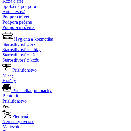
Koža a srsť
Spoločná podpora
Antistresová
Podpora trávenia
Podpora pečene
Podpora močenia
Hygiena a kozmetika
Starostlivosť o srsť
Starostlivosť o labky
Starostlivosť o uši
Starostlivosť o kožu
Príslušenstvo
Misky
Hračky
Podstielka pre mačky
Bentonit
Príslušenstvo
Pes
Plemená
Nemecký ovčiak
Maltezák