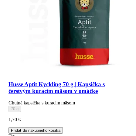
Husse Aptit Kyckling 70 g | Kapsička s
čerstvým kuracím mäsom v omáčke
Chutná kapsička s kuracím mäsom
70 g
1,70 €
Pridať do nákupného košíka