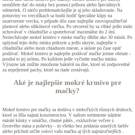
nemôžete dať do misky bez pomoci príboru alebo špeciálnych
odmeriek. O niečo problematickejšie je aj jeho skladovanie. Na
potraviny vo vrecúškach sa budú hodiť špeciálne klipy na
uzatvorenie vrecka, v prípade dóz zase najlepšie znovupoužiteľné
plastové alebo silikónové viečka. Po otvorení by sa vlhké jedlo malo
uchovávať v chladničke a spotrebovať maximálne do 2 dní.
Nenechávajte mokré krmivo v miske mačky dlhšie ako 30 minút. Po
uplynutí tejto doby misku prikryte a jedlo ukryte, najlepšie v
chladničke alebo inom chladnom mieste, a skúste po čase opäť
podávať. Mokré krmivo je najlepšie podávať mačke jemne ohriate -
posilní to jej arómu. Po každom jedle vyčistite mačku misku.
Výrazne tak znížite množenie baktérií na dne, ktoré sú zodpovedné
za nepríjemné pachy, ktoré na riade zostávajú.
Aké je najlepšie mokré krmivo pre
mačky?
Mokré krmivo pre mačky sa dodáva v niekoľkých rôznych druhoch,
ktoré sa líšia najmä konzistenciou. V našom sortimente nájdete
mäsité kúsky v omáčke, chutné pâtés , exkluzívne večere z
čerstvého mäsa a polievky – to všetko bez pridania umelých farbív
alebo príchutí určite osloví vašu mačku aj tých najnáročnejších .