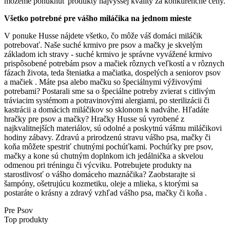
môžeme ponúknuť produkty najvyššej kvality za konkurenčné ceny.
Všetko potrebné pre vášho miláčika na jednom mieste
V ponuke Husse nájdete všetko, čo môže váš domáci miláčik
potrebovať. Naše suché krmivo pre psov a mačky je skvelým
základom ich stravy - suché krmivo je správne vyvážené krmivo
prispôsobené potrebám psov a mačiek rôznych veľkostí a v rôznych
fázach života, teda šteniatka a mačiatka, dospelých a seniorov psov
a mačiek . Máte psa alebo mačku so špeciálnymi výživovými
potrebami? Postarali sme sa o špeciálne potreby zvierat s citlivým
tráviacim systémom a potravinovými alergiami, po sterilizácii či
kastrácii a domácich miláčikov so sklonom k nadváhe. Hľadáte
hračky pre psov a mačky? Hračky Husse sú vyrobené z
najkvalitnejších materiálov, sú odolné a poskytnú vášmu miláčikovi
hodiny zábavy. Zdravú a prirodzenú stravu vášho psa, mačky či
koňa môžete spestriť chutnými pochúťkami. Pochúťky pre psov,
mačky a kone sú chutným doplnkom ich jedálnička a skvelou
odmenou pri tréningu či výcviku. Potrebujete produkty na
starostlivosť o vášho domáceho maznáčika? Zaobstarajte si
šampóny, ošetrujúcu kozmetiku, oleje a mlieka, s ktorými sa
postaráte o krásny a zdravý vzhľad vášho psa, mačky či koňa .
Pre Psov
Top produkty