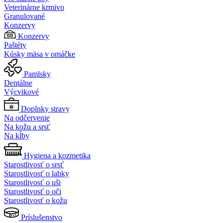
Veterinárne krmivo
Granulované
Konzervy
Konzervy
Paštéty
Kúsky mäsa v omáčke
Pamlsky
Dentálne
Výcvikové
Doplnky stravy
Na odčervenie
Na kožu a srsť
Na kĺby
Hygiena a kozmetika
Starostlivosť o srsť
Starostlivosť o labky
Starostlivosť o uši
Starostlivosť o oči
Starostlivosť o kožu
Príslušenstvo