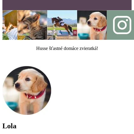
Husse šťastné domáce zvieratká!
Lola