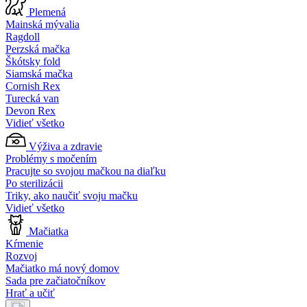
Plemená
Mainská mývalia
Ragdoll
Perzská mačka
Škótsky fold
Siamská mačka
Cornish Rex
Turecká van
Devon Rex
Vidieť všetko
Výživa a zdravie
Problémy s močením
Pracujte so svojou mačkou na diaľku
Po sterilizácii
Triky, ako naučiť svoju mačku
Vidieť všetko
Mačiatka
Kŕmenie
Rozvoj
Mačiatko má nový domov
Sada pre začiatočníkov
Hrať a učiť