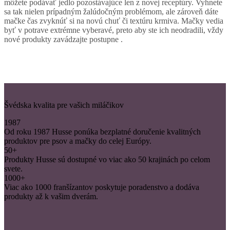
môžete podávať jedlo pozostávajúce len z novej receptúry. Vyhnete
sa tak nielen prípadným žalúdočným problémom, ale zároveň dáte
mačke čas zvyknúť si na novú chuť či textúru krmiva. Mačky vedia
byť v potrave extrémne vyberavé, preto aby ste ich neodradili, vždy
nové produkty zavádzajte postupne .
Švédska kvalita pre vašich miláčikov
1987
Od roku 1987 Husse ponúka bezplatné doručenie kvalitných
produktov pre psov a mačky do celej Európy.
50+
Produkty Husse sú dostupné vo viac ako 50 krajinách po celom
svete.
1000+
Viac ako 1000 franšízantov poskytuje poradenstvo a dodáva
produkty až k vašim dverám.