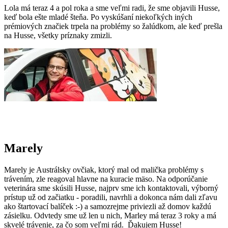
Lola má teraz 4 a pol roka a sme veľmi radi, že sme objavili Husse,
keď bola ešte mladé šteňa. Po vyskúšaní niekoľkých iných
prémiových značiek trpela na problémy so žalúdkom, ale keď prešla
na Husse, všetky príznaky zmizli.
Marely
Marely je Austrálsky ovčiak, ktorý mal od malička problémy s
trávením, zle reagoval hlavne na kuracie mäso. Na odporúčanie
veterinára sme skúsili Husse, najprv sme ich kontaktovali, výborný
prístup už od začiatku - poradili, navrhli a dokonca nám dali zľavu
ako štartovací balíček :-) a samozrejme priviezli až domov každú
zásielku. Odvtedy sme už len u nich, Marley má teraz 3 roky a má
skvelé trávenie, za čo som veľmi rád. Ďakujem Husse!