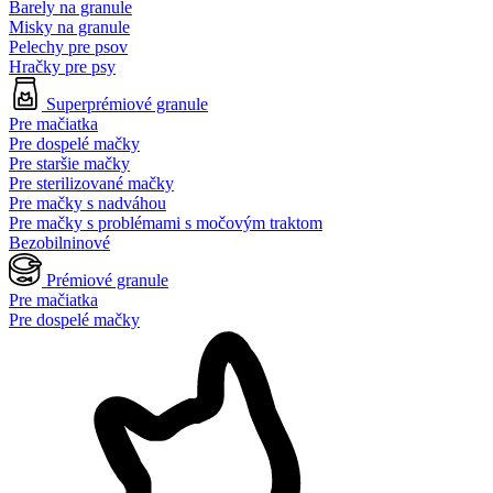
Barely na granule
Misky na granule
Pelechy pre psov
Hračky pre psy
Superprémiové granule
Pre mačiatka
Pre dospelé mačky
Pre staršie mačky
Pre sterilizované mačky
Pre mačky s nadváhou
Pre mačky s problémami s močovým traktom
Bezobilninové
Prémiové granule
Pre mačiatka
Pre dospelé mačky