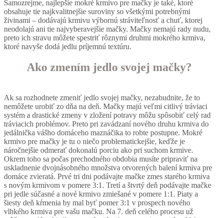
Samozrejme, najlepšie mokré krmivo pre mačky je také, ktoré
obsahuje tie najkvalitnejšie suroviny so všetkými potrebnými
živinami – dodávajú krmivu výbornú stráviteľnosť a chuť, ktorej
neodolajú ani tie najvyberavejšie mačky. Mačky nemajú rady nudu,
preto ich stravu môžete spestriť rôznymi druhmi mokrého krmiva,
ktoré navyše dodá jedlu príjemnú textúru.
Ako zmením jedlo svojej mačky?
Ak sa rozhodnete zmeniť jedlo svojej mačky, nezabudnite, že to
nemôžete urobiť zo dňa na deň. Mačky majú veľmi citlivý tráviaci
systém a drastické zmeny v zložení potravy môžu spôsobiť celý rad
tráviacich problémov. Preto pri zavádzaní nového druhu krmiva do
jedálnička vášho domáceho maznáčika to robte postupne. Mokré
krmivo pre mačky je tu o niečo problematickejšie, keďže je
náročnejšie odmerať dokonalú porciu ako pri suchom krmive.
Okrem toho sa počas prechodného obdobia musíte pripraviť na
uskladnenie dvojnásobného množstva otvorených balení krmiva pre
domáce zvieratá. Prvé tri dni podávajte mačke zmes starého krmiva
s novým krmivom v pomere 3:1. Tretí a štvrtý deň podávajte mačke
pri jedle súčasné a nové krmivo zmiešané v pomere 1:1. Piaty a
šiesty deň kŕmenia by mal byť pomer 3:1 v prospech nového
vlhkého krmiva pre vašu mačku. Na 7. deň celého procesu už