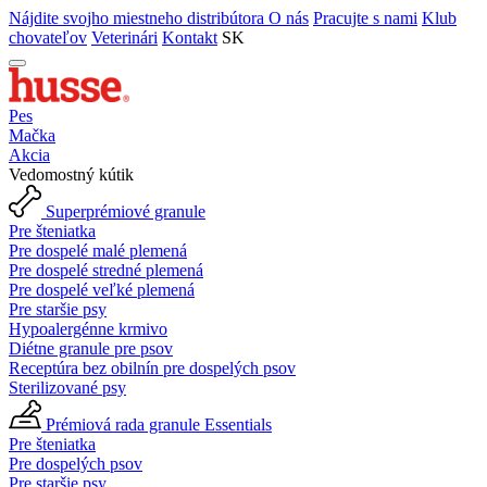
Nájdite svojho miestneho distribútora
O nás
Pracujte s nami
Klub
chovateľov
Veterinári
Kontakt
SK
Pes
Mačka
Akcia
Vedomostný kútik
Superprémiové granule
Pre šteniatka
Pre dospelé malé plemená
Pre dospelé stredné plemená
Pre dospelé veľké plemená
Pre staršie psy
Hypoalergénne krmivo
Diétne granule pre psov
Receptúra bez obilnín pre dospelých psov
Sterilizované psy
Prémiová rada granule Essentials
Pre šteniatka
Pre dospelých psov
Pre staršie psy