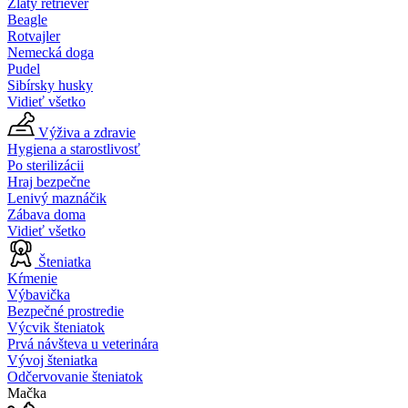
Zlatý retriever
Beagle
Rotvajler
Nemecká doga
Pudel
Sibírsky husky
Vidieť všetko
Výživa a zdravie
Hygiena a starostlivosť
Po sterilizácii
Hraj bezpečne
Lenivý maznáčik
Zábava doma
Vidieť všetko
Šteniatka
Kŕmenie
Výbavička
Bezpečné prostredie
Výcvik šteniatok
Prvá návšteva u veterinára
Vývoj šteniatka
Odčervovanie šteniatok
Mačka