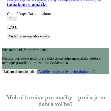
tuniakom v omáčke
Chutná kapsička s tuniakom
70 g
1,70 €
Pridať do nákupného košíka
Nie ste si istí, čo potrebujete?
Nájdite perfektné jedlo pre vášho domáceho maznáčika alebo si
nechajte poradiť od miestneho dodávateľa.
Nájdite svojho miestneho dodávateľa
Nájdite dokonalé jedlo
Mokré krmivo pre mačky – prečo je to
dobrá voľba?