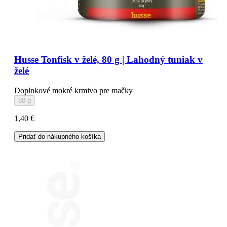
Husse Tonfisk v želé, 80 g | Lahodný tuniak v
želé
Doplnkové mokré krmivo pre mačky
80 g
1,40 €
Pridať do nákupného košíka