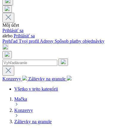
Môj účet
Prihlásiť sa
alebo
Prihlásiť sa
Prehľad
Tvoj profil
Adresy
Spôsob platby
objednávky
Konzervy
Zálievky na granule
Všetko v tejto kategórii
Mačka
Konzervy
Zálievky na granule