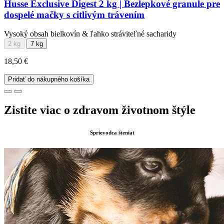
Husse Exclusive Digest 2 kg | Bezlepkové granule pre
dospelé mačky s citlivým trávením
Vysoký obsah bielkovín & ľahko stráviteľné sacharidy
2 kg
7 kg
18,50 €
Pridať do nákupného košíka
Zistite viac o zdravom životnom štýle
Sprievodca šteniat