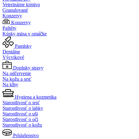
Veterinárne krmivo
Granulované
Konzervy
Konzervy
Paštéty
Kúsky mäsa v omáčke
Pamlsky
Dentálne
Výcvikové
Doplnky stravy
Na odčervenie
Na kožu a srsť
Na kĺby
Hygiena a kozmetika
Starostlivosť o srsť
Starostlivosť o labky
Starostlivosť o uši
Starostlivosť o oči
Starostlivosť o kožu
Príslušenstvo