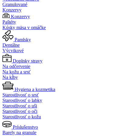
Granulované
Konzervy
Konzervy
Paštéty
Kúsky mäsa v omáčke
Pamlsky
Dentálne
Výcvikové
Doplnky stravy
Na odčervenie
Na kožu a srsť
Na kĺby
Hygiena a kozmetika
Starostlivosť o srsť
Starostlivosť o labky
Starostlivosť o uši
Starostlivosť o oči
Starostlivosť o kožu
Príslušenstvo
Barely na granule