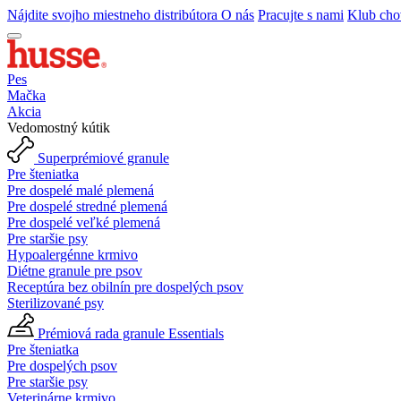
Nájdite svojho miestneho distribútora
O nás
Pracujte s nami
Klub cho
Pes
Mačka
Akcia
Vedomostný kútik
Superprémiové granule
Pre šteniatka
Pre dospelé malé plemená
Pre dospelé stredné plemená
Pre dospelé veľké plemená
Pre staršie psy
Hypoalergénne krmivo
Diétne granule pre psov
Receptúra bez obilnín pre dospelých psov
Sterilizované psy
Prémiová rada granule Essentials
Pre šteniatka
Pre dospelých psov
Pre staršie psy
Veterinárne krmivo