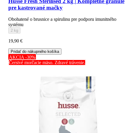
Husse Fresh Sterilised 2 kg | Kompletné granule
pre kastrované mačky
Obohatené o brusnice a spirulinu pre podporu imunitného
systému
2 kg
19,90 €
Pridať do nákupného košíka
AKCIA -30%
Čerstvé morčacie mäso. Zdravé trávenie.