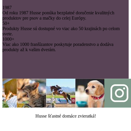
1987
Od roku 1987 Husse ponúka bezplatné doručenie kvalitných
produktov pre psov a mačky do celej Európy.
50+
Produkty Husse sú dostupné vo viac ako 50 krajinách po celom
svete.
1000+
Viac ako 1000 franšízantov poskytuje poradenstvo a dodáva
produkty až k vašim dverám.
Husse šťastné domáce zvieratká!