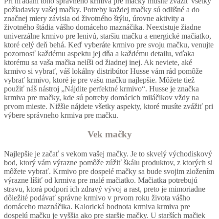
Pri hľadaní toho správneho krmiva pre mačky musíte zvážiť všetky
požiadavky vašej mačky. Potreby každej mačky sú odlišné a do
značnej miery závisia od životného štýlu, úrovne aktivity a
životného štádia vášho domáceho maznáčika. Neexistuje žiadne
univerzálne krmivo pre lenivú, staršiu mačku a energické mačiatko,
ktoré celý deň behá. Keď vyberáte krmivo pre svoju mačku, venujte
pozornosť každému aspektu jej dňa a každému detailu, vďaka
ktorému sa vaša mačka nelíši od žiadnej inej. Ak neviete, aké
krmivo si vybrať, váš lokálny distribútor Husse vám rád pomôže
vybrať krmivo, ktoré je pre vašu mačku najlepšie. Môžete tiež
použiť náš nástroj „Nájdite perfektné krmivo“. Husse je značka
krmiva pre mačky, kde sú potreby domácich miláčikov vždy na
prvom mieste. Nižšie nájdete všetky aspekty, ktoré musíte zvážiť pri
výbere správneho krmiva pre mačku.
Vek mačky
Najlepšie je začať s vekom vašej mačky. Je to skvelý východiskový
bod, ktorý vám výrazne pomôže zúžiť škálu produktov, z ktorých si
môžete vybrať. Krmivo pre dospelé mačky sa bude svojim zložením
výrazne líšiť od krmiva pre malé mačiatko. Mačiatka potrebujú
stravu, ktorá podporí ich zdravý vývoj a rast, preto je mimoriadne
dôležité podávať správne krmivo v prvom roku života vášho
domáceho maznáčika. Kalorická hodnota krmiva krmiva pre
dospelú mačku je vyššia ako pre staršie mačky. U starších mačiek