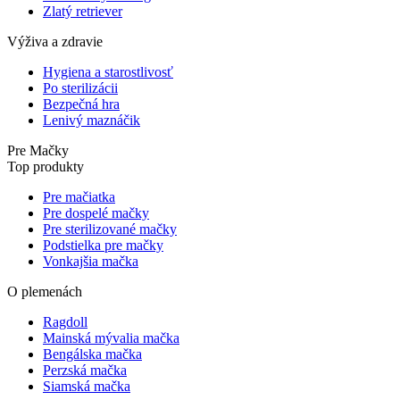
Zlatý retriever
Výživa a zdravie
Hygiena a starostlivosť
Po sterilizácii
Bezpečná hra
Lenivý maznáčik
Pre Mačky
Top produkty
Pre mačiatka
Pre dospelé mačky
Pre sterilizované mačky
Podstielka pre mačky
Vonkajšia mačka
O plemenách
Ragdoll
Mainská mývalia mačka
Bengálska mačka
Perzská mačka
Siamská mačka