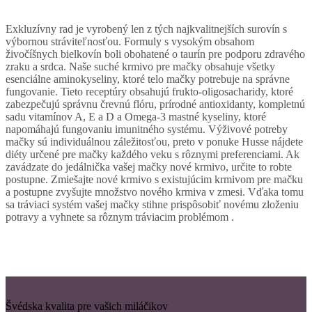
Exkluzívny rad je vyrobený len z tých najkvalitnejších surovín s
výbornou stráviteľnosťou. Formuly s vysokým obsahom
živočíšnych bielkovín boli obohatené o taurín pre podporu zdravého
zraku a srdca. Naše suché krmivo pre mačky obsahuje všetky
esenciálne aminokyseliny, ktoré telo mačky potrebuje na správne
fungovanie. Tieto receptúry obsahujú frukto-oligosacharidy, ktoré
zabezpečujú správnu črevnú flóru, prírodné antioxidanty, kompletnú
sadu vitamínov A, E a D a Omega-3 mastné kyseliny, ktoré
napomáhajú fungovaniu imunitného systému. Výživové potreby
mačky sú individuálnou záležitosťou, preto v ponuke Husse nájdete
diéty určené pre mačky každého veku s rôznymi preferenciami. Ak
zavádzate do jedálnička vašej mačky nové krmivo, určite to robte
postupne. Zmiešajte nové krmivo s existujúcim krmivom pre mačku
a postupne zvyšujte množstvo nového krmiva v zmesi. Vďaka tomu
sa tráviaci systém vašej mačky stihne prispôsobiť novému zloženiu
potravy a vyhnete sa rôznym tráviacim problémom .
Švédska kvalita pre vašich miláčikov