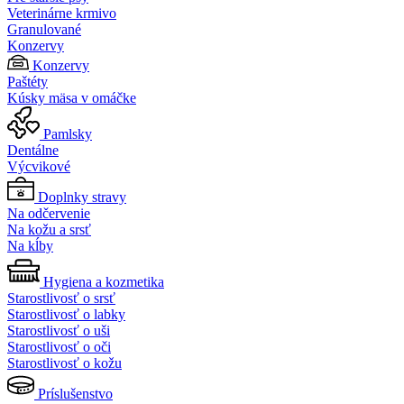
Veterinárne krmivo
Granulované
Konzervy
Konzervy
Paštéty
Kúsky mäsa v omáčke
Pamlsky
Dentálne
Výcvikové
Doplnky stravy
Na odčervenie
Na kožu a srsť
Na kĺby
Hygiena a kozmetika
Starostlivosť o srsť
Starostlivosť o labky
Starostlivosť o uši
Starostlivosť o oči
Starostlivosť o kožu
Príslušenstvo