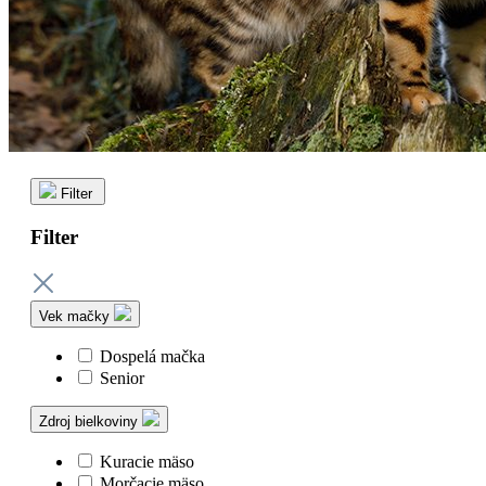
Filter
Filter
Vek mačky
Dospelá mačka
Senior
Zdroj bielkoviny
Kuracie mäso
Morčacie mäso