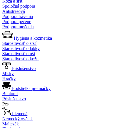
Koža a srsť
Spoločná podpora
Antistresová
Podpora trávenia
Podpora pečene
Podpora močenia
Hygiena a kozmetika
Starostlivosť o srsť
Starostlivosť o labky
Starostlivosť o uši
Starostlivosť o kožu
Príslušenstvo
Misky
Hračky
Podstielka pre mačky
Bentonit
Príslušenstvo
Pes
Plemená
Nemecký ovčiak
Maltezák