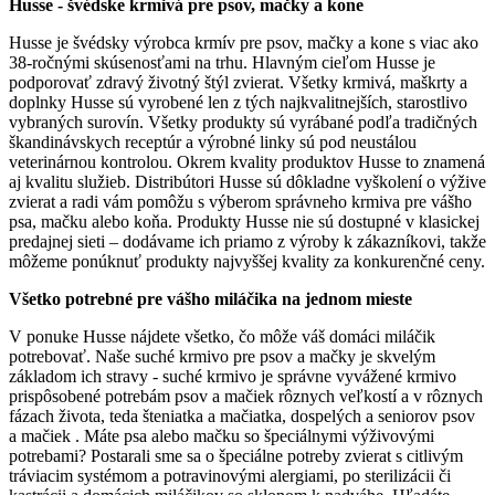
Husse - švédske krmivá pre psov, mačky a kone
Husse je švédsky výrobca krmív pre psov, mačky a kone s viac ako
38-ročnými skúsenosťami na trhu. Hlavným cieľom Husse je
podporovať zdravý životný štýl zvierat. Všetky krmivá, maškrty a
doplnky Husse sú vyrobené len z tých najkvalitnejších, starostlivo
vybraných surovín. Všetky produkty sú vyrábané podľa tradičných
škandinávskych receptúr a výrobné linky sú pod neustálou
veterinárnou kontrolou. Okrem kvality produktov Husse to znamená
aj kvalitu služieb. Distribútori Husse sú dôkladne vyškolení o výžive
zvierat a radi vám pomôžu s výberom správneho krmiva pre vášho
psa, mačku alebo koňa. Produkty Husse nie sú dostupné v klasickej
predajnej sieti – dodávame ich priamo z výroby k zákazníkovi, takže
môžeme ponúknuť produkty najvyššej kvality za konkurenčné ceny.
Všetko potrebné pre vášho miláčika na jednom mieste
V ponuke Husse nájdete všetko, čo môže váš domáci miláčik
potrebovať. Naše suché krmivo pre psov a mačky je skvelým
základom ich stravy - suché krmivo je správne vyvážené krmivo
prispôsobené potrebám psov a mačiek rôznych veľkostí a v rôznych
fázach života, teda šteniatka a mačiatka, dospelých a seniorov psov
a mačiek . Máte psa alebo mačku so špeciálnymi výživovými
potrebami? Postarali sme sa o špeciálne potreby zvierat s citlivým
tráviacim systémom a potravinovými alergiami, po sterilizácii či