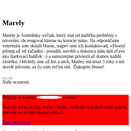
Marely
Marely je Austrálsky ovčiak, ktorý mal od malička problémy s
trávením, zle reagoval hlavne na kuracie mäso. Na odporúčanie
veterinára sme skúsili Husse, najprv sme ich kontaktovali, výborný
prístup už od začiatku - poradili, navrhli a dokonca nám dali zľavu
ako štartovací balíček :-) a samozrejme priviezli až domov každú
zásielku. Odvtedy sme už len u nich, Marley má teraz 3 roky a má
skvelé trávenie, za čo som veľmi rád. Ďakujem Husse!
Naše ocenenie
Pridajte sa k našej
svorke!
Pracujte toľko hodín, koľko chcete, zarábajte si požadovaný príjem,
pracujte vo svojej vlastnej oblasti.
Pracujte s nami