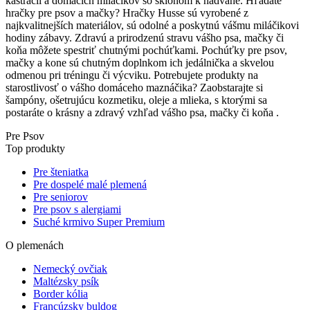
kastrácii a domácich miláčikov so sklonom k nadváhe. Hľadáte
hračky pre psov a mačky? Hračky Husse sú vyrobené z
najkvalitnejších materiálov, sú odolné a poskytnú vášmu miláčikovi
hodiny zábavy. Zdravú a prirodzenú stravu vášho psa, mačky či
koňa môžete spestriť chutnými pochúťkami. Pochúťky pre psov,
mačky a kone sú chutným doplnkom ich jedálnička a skvelou
odmenou pri tréningu či výcviku. Potrebujete produkty na
starostlivosť o vášho domáceho maznáčika? Zaobstarajte si
šampóny, ošetrujúcu kozmetiku, oleje a mlieka, s ktorými sa
postaráte o krásny a zdravý vzhľad vášho psa, mačky či koňa .
Pre Psov
Top produkty
Pre šteniatka
Pre dospelé malé plemená
Pre seniorov
Pre psov s alergiami
Suché krmivo Super Premium
O plemenách
Nemecký ovčiak
Maltézsky psík
Border kólia
Francúzsky buldog