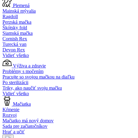
Plemená
Mainská mývalia
Ragdoll
Perzská mačka
Škótsky fold
Siamská mačka
Cornish Rex
Turecká van
Devon Rex
Vidieť všetko
Výživa a zdravie
Problémy s močením
Pracujte so svojou mačkou na diaľku
Po sterilizácii
Triky, ako naučiť svoju mačku
Vidieť všetko
Mačiatka
Kŕmenie
Rozvoj
Mačiatko má nový domov
Sada pre začiatočníkov
Hrať a učiť