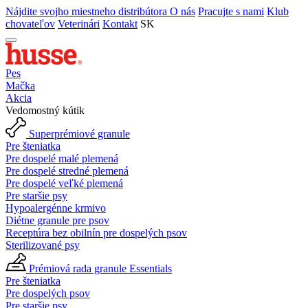
Nájdite svojho miestneho distribútora
O nás
Pracujte s nami
Klub
chovateľov
Veterinári
Kontakt
SK
Pes
Mačka
Akcia
Vedomostný kútik
Superprémiové granule
Pre šteniatka
Pre dospelé malé plemená
Pre dospelé stredné plemená
Pre dospelé veľké plemená
Pre staršie psy
Hypoalergénne krmivo
Diétne granule pre psov
Receptúra bez obilnín pre dospelých psov
Sterilizované psy
Prémiová rada granule Essentials
Pre šteniatka
Pre dospelých psov
Pre staršie psy