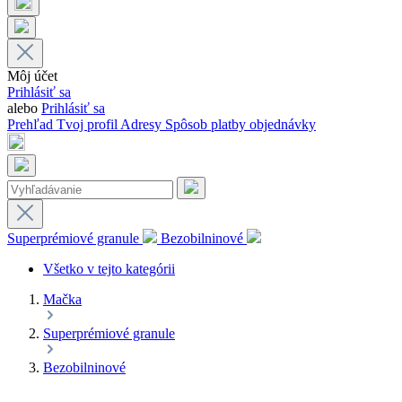
Môj účet
Prihlásiť sa
alebo
Prihlásiť sa
Prehľad
Tvoj profil
Adresy
Spôsob platby
objednávky
Superprémiové granule
Bezobilninové
Všetko v tejto kategórii
Mačka
Superprémiové granule
Bezobilninové