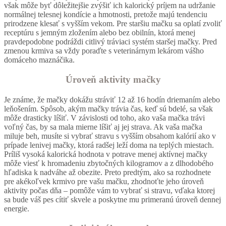
však môže byť dôležitejšie zvýšiť ich kalorický príjem na udržanie
normálnej telesnej kondície a hmotnosti, pretože majú tendenciu
prirodzene klesať s vyšším vekom. Pre staršiu mačku sa oplatí zvoliť
receptúru s jemným zložením alebo bez obilnín, ktorá menej
pravdepodobne podráždi citlivý tráviaci systém staršej mačky. Pred
zmenou krmiva sa vždy poraďte s veterinárnym lekárom vášho
domáceho maznáčika.
Úroveň aktivity mačky
Je známe, že mačky dokážu stráviť 12 až 16 hodín driemaním alebo
leňošením. Spôsob, akým mačky trávia čas, keď sú bdelé, sa však
môže drasticky líšiť. V závislosti od toho, ako vaša mačka trávi
voľný čas, by sa mala mierne líšiť aj jej strava. Ak vaša mačka
miluje beh, musíte si vybrať stravu s vyšším obsahom kalórií ako v
prípade lenivej mačky, ktorá radšej leží doma na teplých miestach.
Príliš vysoká kalorická hodnota v potrave menej aktívnej mačky
môže viesť k hromadeniu zbytočných kilogramov a z dlhodobého
hľadiska k nadváhe až obezite. Preto predtým, ako sa rozhodnete
pre akékoľvek krmivo pre vašu mačku, zhodnoťte jeho úroveň
aktivity počas dňa – pomôže vám to vybrať si stravu, vďaka ktorej
sa bude váš pes cítiť skvele a poskytne mu primeranú úroveň dennej
energie.