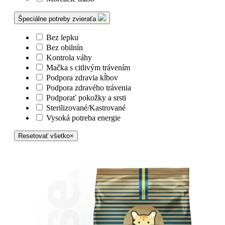
Špeciálne potreby zvieraťa
Bez lepku
Bez obilnín
Kontrola váhy
Mačka s citlivým trávením
Podpora zdravia kĺbov
Podpora zdravého trávenia
Podporať pokožky a srsti
Sterilizované/Kastrované
Vysoká potreba energie
Resetovať všetko
×