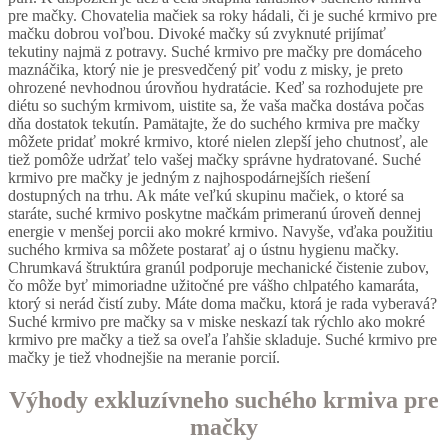
pre mačky. Chovatelia mačiek sa roky hádali, či je suché krmivo pre
mačku dobrou voľbou. Divoké mačky sú zvyknuté prijímať
tekutiny najmä z potravy. Suché krmivo pre mačky pre domáceho
maznáčika, ktorý nie je presvedčený piť vodu z misky, je preto
ohrozené nevhodnou úrovňou hydratácie. Keď sa rozhodujete pre
diétu so suchým krmivom, uistite sa, že vaša mačka dostáva počas
dňa dostatok tekutín. Pamätajte, že do suchého krmiva pre mačky
môžete pridať mokré krmivo, ktoré nielen zlepší jeho chutnosť, ale
tiež pomôže udržať telo vašej mačky správne hydratované. Suché
krmivo pre mačky je jedným z najhospodárnejších riešení
dostupných na trhu. Ak máte veľkú skupinu mačiek, o ktoré sa
staráte, suché krmivo poskytne mačkám primeranú úroveň dennej
energie v menšej porcii ako mokré krmivo. Navyše, vďaka použitiu
suchého krmiva sa môžete postarať aj o ústnu hygienu mačky.
Chrumkavá štruktúra granúl podporuje mechanické čistenie zubov,
čo môže byť mimoriadne užitočné pre vášho chlpatého kamaráta,
ktorý si nerád čistí zuby. Máte doma mačku, ktorá je rada vyberavá?
Suché krmivo pre mačky sa v miske neskazí tak rýchlo ako mokré
krmivo pre mačky a tiež sa oveľa ľahšie skladuje. Suché krmivo pre
mačky je tiež vhodnejšie na meranie porcií.
Výhody exkluzívneho suchého krmiva pre
mačky