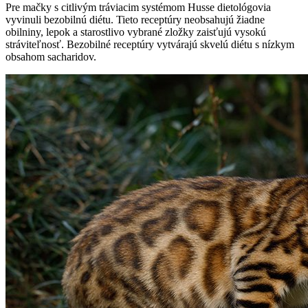
Pre mačky s citlivým tráviacim systémom Husse dietológovia
vyvinuli bezobilnú diétu. Tieto receptúry neobsahujú žiadne
obilniny, lepok a starostlivo vybrané zložky zaisťujú vysokú
stráviteľnosť. Bezobilné receptúry vytvárajú skvelú diétu s nízkym
obsahom sacharidov.