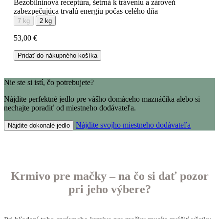
Bezobilninová receptúra, šetrná k tráveniu a zároveň
zabezpečujúca trvalú energiu počas celého dňa
7 kg
2 kg
53,00 €
Pridať do nákupného košíka
Nie ste si istí, čo potrebujete?
Nájdite perfektné jedlo pre vášho domáceho maznáčika alebo si
nechajte poradiť od miestneho dodávateľa.
Nájdite svojho miestneho dodávateľa
Nájdite dokonalé jedlo
Krmivo pre mačky – na čo si dať pozor
pri jeho výbere?