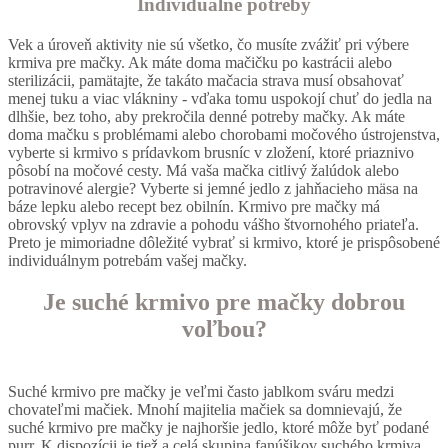
Individuálne potreby
Vek a úroveň aktivity nie sú všetko, čo musíte zvážiť pri výbere
krmiva pre mačky. Ak máte doma mačičku po kastrácii alebo
sterilizácii, pamätajte, že takáto mačacia strava musí obsahovať
menej tuku a viac vlákniny - vďaka tomu uspokojí chuť do jedla na
dlhšie, bez toho, aby prekročila denné potreby mačky. Ak máte
doma mačku s problémami alebo chorobami močového ústrojenstva,
vyberte si krmivo s prídavkom brusníc v zložení, ktoré priaznivo
pôsobí na močové cesty. Má vaša mačka citlivý žalúdok alebo
potravinové alergie? Vyberte si jemné jedlo z jahňacieho mäsa na
báze lepku alebo recept bez obilnín. Krmivo pre mačky má
obrovský vplyv na zdravie a pohodu vášho štvornohého priateľa.
Preto je mimoriadne dôležité vybrať si krmivo, ktoré je prispôsobené
individuálnym potrebám vašej mačky.
Je suché krmivo pre mačky dobrou
voľbou?
Suché krmivo pre mačky je veľmi často jablkom sváru medzi
chovateľmi mačiek. Mnohí majitelia mačiek sa domnievajú, že
suché krmivo pre mačky je najhoršie jedlo, ktoré môže byť podané
purr. K dispozícii je tiež a celá skupina fanúšikov suchého krmiva