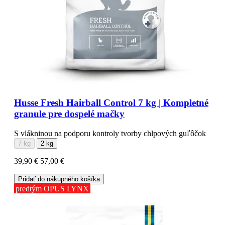
Husse Fresh Hairball Control 7 kg | Kompletné
granule pre dospelé mačky
S vlákninou na podporu kontroly tvorby chlpových guľôčok
7 kg
2 kg
39,90 €
57,00 €
Pridať do nákupného košíka
predtým OPUS LYNX