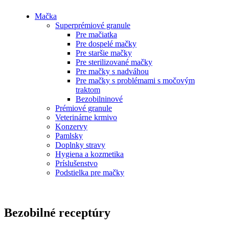
Mačka
Superprémiové granule
Pre mačiatka
Pre dospelé mačky
Pre staršie mačky
Pre sterilizované mačky
Pre mačky s nadváhou
Pre mačky s problémami s močovým
traktom
Bezobilninové
Prémiové granule
Veterinárne krmivo
Konzervy
Pamlsky
Doplnky stravy
Hygiena a kozmetika
Príslušenstvo
Podstielka pre mačky
Bezobilné receptúry