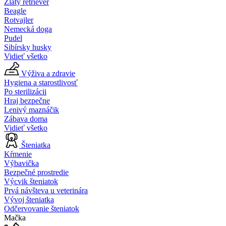
Zlatý retriever
Beagle
Rotvajler
Nemecká doga
Pudel
Sibírsky husky
Vidieť všetko
Výživa a zdravie
Hygiena a starostlivosť
Po sterilizácii
Hraj bezpečne
Lenivý maznáčik
Zábava doma
Vidieť všetko
Šteniatka
Kŕmenie
Výbavička
Bezpečné prostredie
Výcvik šteniatok
Prvá návšteva u veterinára
Vývoj šteniatka
Odčervovanie šteniatok
Mačka