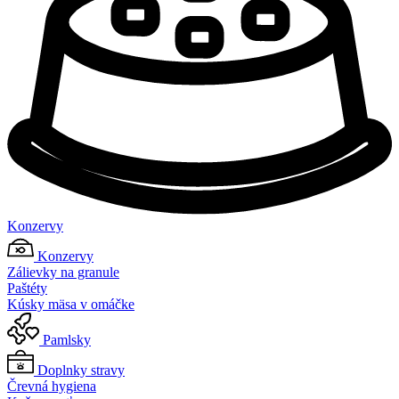
Konzervy
Konzervy
Zálievky na granule
Paštéty
Kúsky mäsa v omáčke
Pamlsky
Doplnky stravy
Črevná hygiena