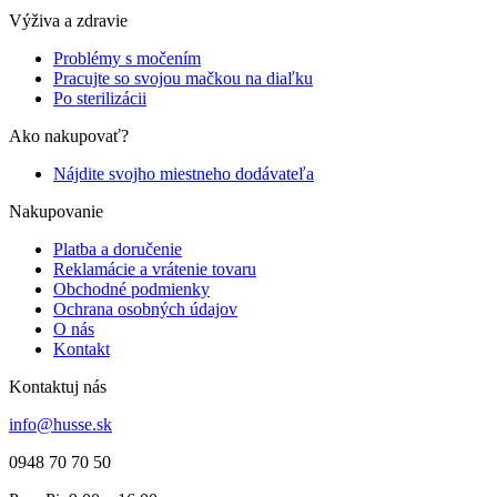
Výživa a zdravie
Problémy s močením
Pracujte so svojou mačkou na diaľku
Po sterilizácii
Ako nakupovať?
Nájdite svojho miestneho dodávateľa
Nakupovanie
Platba a doručenie
Reklamácie a vrátenie tovaru
Obchodné podmienky
Ochrana osobných údajov
O nás
Kontakt
Kontaktuj nás
info@husse.sk
0948 70 70 50