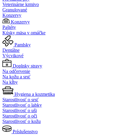
Veterinárne krmivo
Granulované
Konzervy
Konzervy
Paštéty
Kúsky mäsa v omáčke
Pamlsky
Dentálne
Výcvikové
Doplnky stravy
Na odčervenie
Na kožu a srsť
Na kĺby
Hygiena a kozmetika
Starostlivosť o srsť
Starostlivosť o labky
Starostlivosť o uši
Starostlivosť o oči
Starostlivosť o kožu
Príslušenstvo