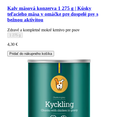
Kalv mäsová konzerva 1 275 g | Kúsky
teľacieho mäsa v omáčke pre dospelé psy s
bežnou aktivitou
Zdravé a kompletné mokré krmivo pre psov
1 275 g
4,30 €
Pridať do nákupného košíka