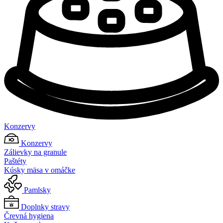
Konzervy
Konzervy
Zálievky na granule
Paštéty
Kúsky mäsa v omáčke
Pamlsky
Doplnky stravy
Črevná hygiena