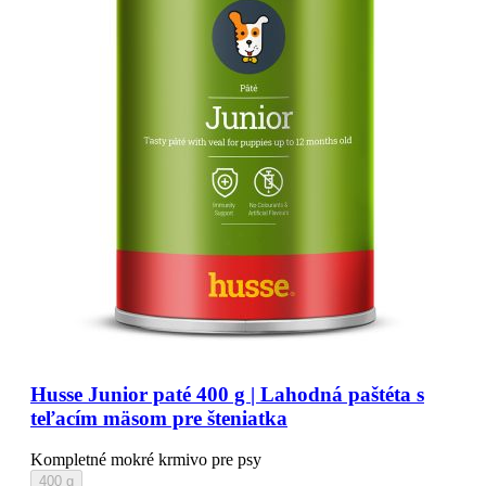
Husse Junior paté 400 g | Lahodná paštéta s
teľacím mäsom pre šteniatka
Kompletné mokré krmivo pre psy
400 g