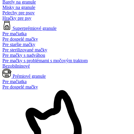
Barely na granule
Misky na granule
Pelechy pre psov
Hračky pre psy
Superprémiové granule
Pre mačiatka
Pre dospelé mačky
Pre staršie mačky
Pre sterilizované mačky
Pre mačky s nadváhou
Pre mačky s problémami s močovým traktom
Bezobilninové
Prémiové granule
Pre mačiatka
Pre dospelé mačky