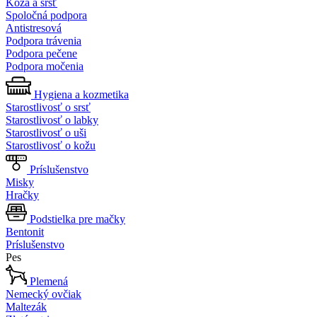
Koža a srsť
Spoločná podpora
Antistresová
Podpora trávenia
Podpora pečene
Podpora močenia
Hygiena a kozmetika
Starostlivosť o srsť
Starostlivosť o labky
Starostlivosť o uši
Starostlivosť o kožu
Príslušenstvo
Misky
Hračky
Podstielka pre mačky
Bentonit
Príslušenstvo
Pes
Plemená
Nemecký ovčiak
Maltezák