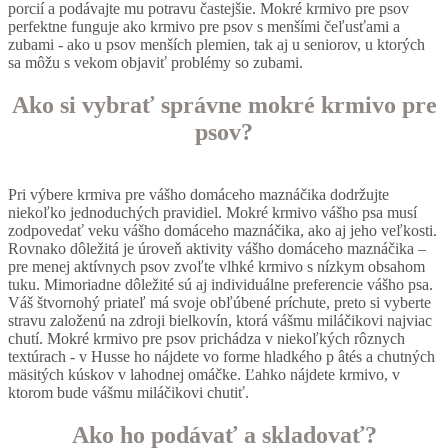
porcií a podávajte mu potravu častejšie. Mokré krmivo pre psov
perfektne funguje ako krmivo pre psov s menšími čeľusťami a
zubami - ako u psov menších plemien, tak aj u seniorov, u ktorých
sa môžu s vekom objaviť problémy so zubami.
Ako si vybrať správne mokré krmivo pre
psov?
Pri výbere krmiva pre vášho domáceho maznáčika dodržujte
niekoľko jednoduchých pravidiel. Mokré krmivo vášho psa musí
zodpovedať veku vášho domáceho maznáčika, ako aj jeho veľkosti.
Rovnako dôležitá je úroveň aktivity vášho domáceho maznáčika –
pre menej aktívnych psov zvoľte vlhké krmivo s nízkym obsahom
tuku. Mimoriadne dôležité sú aj individuálne preferencie vášho psa.
Váš štvornohý priateľ má svoje obľúbené príchute, preto si vyberte
stravu založenú na zdroji bielkovín, ktorá vášmu miláčikovi najviac
chutí. Mokré krmivo pre psov prichádza v niekoľkých rôznych
textúrach - v Husse ho nájdete vo forme hladkého p âtés a chutných
mäsitých kúskov v lahodnej omáčke. Ľahko nájdete krmivo, v
ktorom bude vášmu miláčikovi chutiť.
Ako ho podávať a skladovať?