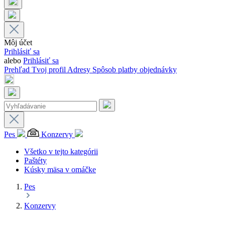
Môj účet
Prihlásiť sa
alebo
Prihlásiť sa
Prehľad
Tvoj profil
Adresy
Spôsob platby
objednávky
Pes
Konzervy
Všetko v tejto kategórii
Paštéty
Kúsky mäsa v omáčke
Pes
Konzervy