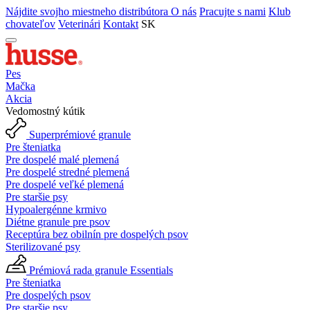
Nájdite svojho miestneho distribútora
O nás
Pracujte s nami
Klub
chovateľov
Veterinári
Kontakt
SK
Pes
Mačka
Akcia
Vedomostný kútik
Superprémiové granule
Pre šteniatka
Pre dospelé malé plemená
Pre dospelé stredné plemená
Pre dospelé veľké plemená
Pre staršie psy
Hypoalergénne krmivo
Diétne granule pre psov
Receptúra bez obilnín pre dospelých psov
Sterilizované psy
Prémiová rada granule Essentials
Pre šteniatka
Pre dospelých psov
Pre staršie psy