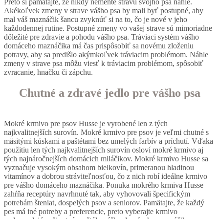
Preto si pamätajte, že nikdy nemeňte stravu svojho psa náhle.
Akékoľvek zmeny v strave vášho psa by mali byť postupné, aby
mal váš maznáčik šancu zvyknúť si na to, čo je nové v jeho
každodennej rutine. Postupné zmeny vo vašej strave sú mimoriadne
dôležité pre zdravie a pohodu vášho psa. Tráviaci systém vášho
domáceho maznáčika má čas prispôsobiť sa novému zloženiu
potravy, aby sa predišlo akýmkoľvek tráviacim problémom. Náhle
zmeny v strave psa môžu viesť k tráviacim problémom, spôsobiť
zvracanie, hnačku či zápchu.
Chutné a zdravé jedlo pre vášho psa
Mokré krmivo pre psov Husse je vyrobené len z tých
najkvalitnejších surovín. Mokré krmivo pre psov je veľmi chutné s
mäsitými kúskami a paštétami bez umelých farbív a príchutí. Vďaka
použitiu len tých najkvalitnejších surovín osloví mokré krmivo aj
tých najnáročnejších domácich miláčikov. Mokré krmivo Husse sa
vyznačuje vysokým obsahom bielkovín, primeranou hladinou
vitamínov a dobrou stráviteľnosťou, čo z nich robí ideálne krmivo
pre vášho domáceho maznáčika. Ponuka mokrého krmiva Husse
zahŕňa receptúry navrhnuté tak, aby vyhovovali špecifickým
potrebám šteniat, dospelých psov a seniorov. Pamätajte, že každý
pes má iné potreby a preferencie, preto vyberajte krmivo