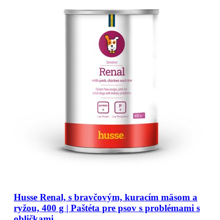
Husse Renal, s bravčovým, kuracím mäsom a
ryžou, 400 g | Paštéta pre psov s problémami s
obličkami