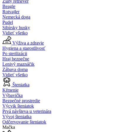
Zlatý retriever
Beagle
Rotvajler
Nemecká doga
Pudel
Sibírsky husky
Vidieť všetko
Výživa a zdravie
Hygiena a starostlivosť
Po sterilizácii
Hraj bezpečne
Lenivý maznáčik
Zábava doma
Vidieť všetko
Šteniatka
Kŕmenie
Výbavička
Bezpečné prostredie
Výcvik šteniatok
Prvá návšteva u veterinára
Vývoj šteniatka
Odčervovanie šteniatok
Mačka