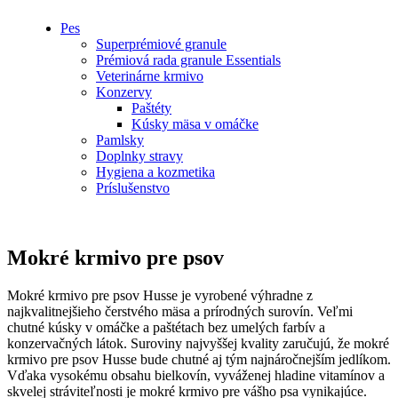
Pes
Superprémiové granule
Prémiová rada granule Essentials
Veterinárne krmivo
Konzervy
Paštéty
Kúsky mäsa v omáčke
Pamlsky
Doplnky stravy
Hygiena a kozmetika
Príslušenstvo
Mokré krmivo pre psov
Mokré krmivo pre psov Husse je vyrobené výhradne z
najkvalitnejšieho čerstvého mäsa a prírodných surovín. Veľmi
chutné kúsky v omáčke a paštétach bez umelých farbív a
konzervačných látok. Suroviny najvyššej kvality zaručujú, že mokré
krmivo pre psov Husse bude chutné aj tým najnáročnejším jedlíkom.
Vďaka vysokému obsahu bielkovín, vyváženej hladine vitamínov a
skvelej stráviteľnosti je mokré krmivo pre vášho psa vynikajúce.