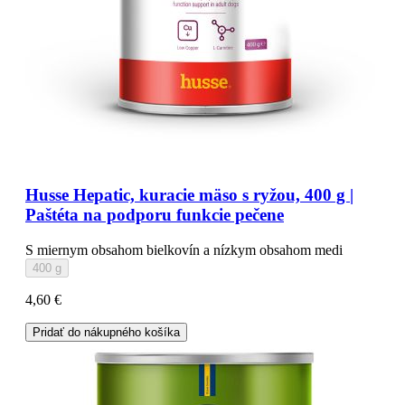
Husse Hepatic, kuracie mäso s ryžou, 400 g |
Paštéta na podporu funkcie pečene
S miernym obsahom bielkovín a nízkym obsahom medi
400 g
4,60 €
Pridať do nákupného košíka