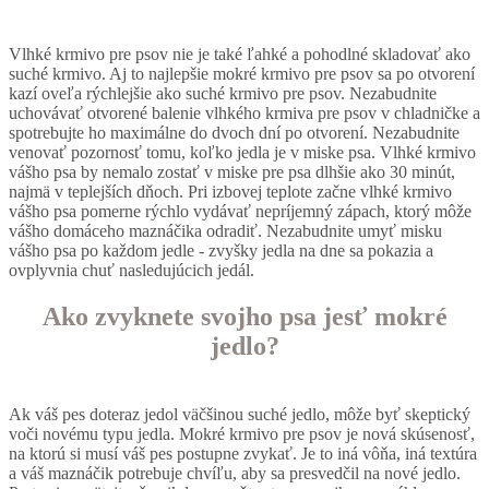
Vlhké krmivo pre psov nie je také ľahké a pohodlné skladovať ako
suché krmivo. Aj to najlepšie mokré krmivo pre psov sa po otvorení
kazí oveľa rýchlejšie ako suché krmivo pre psov. Nezabudnite
uchovávať otvorené balenie vlhkého krmiva pre psov v chladničke a
spotrebujte ho maximálne do dvoch dní po otvorení. Nezabudnite
venovať pozornosť tomu, koľko jedla je v miske psa. Vlhké krmivo
vášho psa by nemalo zostať v miske pre psa dlhšie ako 30 minút,
najmä v teplejších dňoch. Pri izbovej teplote začne vlhké krmivo
vášho psa pomerne rýchlo vydávať nepríjemný zápach, ktorý môže
vášho domáceho maznáčika odradiť. Nezabudnite umyť misku
vášho psa po každom jedle - zvyšky jedla na dne sa pokazia a
ovplyvnia chuť nasledujúcich jedál.
Ako zvyknete svojho psa jesť mokré
jedlo?
Ak váš pes doteraz jedol väčšinou suché jedlo, môže byť skeptický
voči novému typu jedla. Mokré krmivo pre psov je nová skúsenosť,
na ktorú si musí váš pes postupne zvykať. Je to iná vôňa, iná textúra
a váš maznáčik potrebuje chvíľu, aby sa presvedčil na nové jedlo.