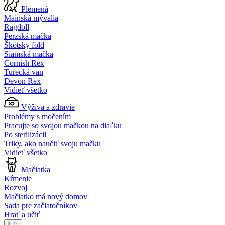
Plemená
Mainská mývalia
Ragdoll
Perzská mačka
Škótsky fold
Siamská mačka
Cornish Rex
Turecká van
Devon Rex
Vidieť všetko
Výživa a zdravie
Problémy s močením
Pracujte so svojou mačkou na diaľku
Po sterilizácii
Triky, ako naučiť svoju mačku
Vidieť všetko
Mačiatka
Kŕmenie
Rozvoj
Mačiatko má nový domov
Sada pre začiatočníkov
Hrať a učiť