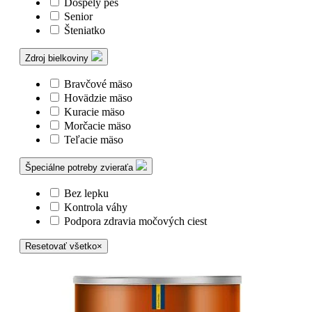
Dospelý pes
Senior
Šteniatko
Zdroj bielkoviny
Bravčové mäso
Hovädzie mäso
Kuracie mäso
Morčacie mäso
Teľacie mäso
Špeciálne potreby zvieraťa
Bez lepku
Kontrola váhy
Podpora zdravia močových ciest
Resetovať všetko
×