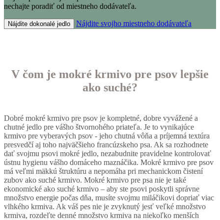
nechajte poradiť od miestneho dodávateľa.
Nájdite svojho miestneho dodávateľa
Nájdite dokonalé jedlo
V čom je mokré krmivo pre psov lepšie
ako suché?
Dobré mokré krmivo pre psov je kompletné, dobre vyvážené a
chutné jedlo pre vášho štvornohého priateľa. Je to vynikajúce
krmivo pre vyberavých psov - jeho chutná vôňa a príjemná textúra
presvedčí aj toho najväčšieho francúzskeho psa. Ak sa rozhodnete
dať svojmu psovi mokré jedlo, nezabudnite pravidelne kontrolovať
ústnu hygienu vášho domáceho maznáčika. Mokré krmivo pre psov
má veľmi mäkkú štruktúru a nepomáha pri mechanickom čistení
zubov ako suché krmivo. Mokré krmivo pre psa nie je také
ekonomické ako suché krmivo – aby ste psovi poskytli správne
množstvo energie počas dňa, musíte svojmu miláčikovi dopriať viac
vlhkého krmiva. Ak váš pes nie je zvyknutý jesť veľké množstvo
krmiva, rozdeľte denné množstvo krmiva na niekoľko menších