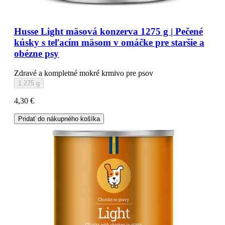
Husse Light mäsová konzerva 1275 g | Pečené
kúsky s teľacím mäsom v omáčke pre staršie a
obézne psy
Zdravé a kompletné mokré krmivo pre psov
1 275 g
4,30 €
Pridať do nákupného košíka