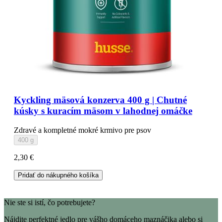
Kyckling mäsová konzerva 400 g | Chutné
kúsky s kuracím mäsom v lahodnej omáčke
Zdravé a kompletné mokré krmivo pre psov
400 g
2,30 €
Pridať do nákupného košíka
Nie ste si istí, čo potrebujete?
Nájdite perfektné jedlo pre vášho domáceho maznáčika alebo si