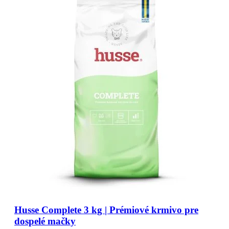
Husse Complete 3 kg | Prémiové krmivo pre
dospelé mačky