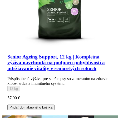
Senior Ageing Support, 12 kg | Kompletná
výživa navrhnutá na podporu pohyblivosti a
udržiavanie vitality v seniorských rokoch
Prispôsobená výživa pre staršie psy so zameraním na zdravie
kĺbov, srdca a imunitného systému
12 kg
57,90 €
Pridať do nákupného košíka