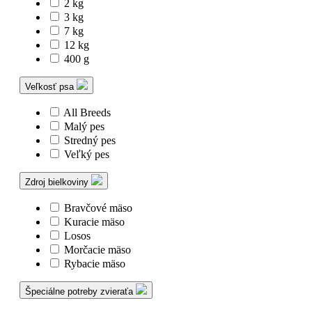
2 kg
3 kg
7 kg
12 kg
400 g
Veľkosť psa
All Breeds
Malý pes
Stredný pes
Veľký pes
Zdroj bielkoviny
Bravčové mäso
Kuracie mäso
Losos
Morčacie mäso
Rybacie mäso
Špeciálne potreby zvieraťa