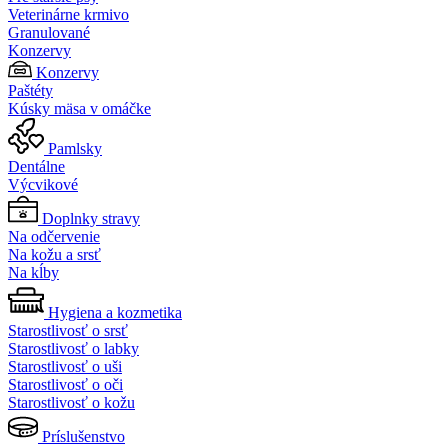
Veterinárne krmivo
Granulované
Konzervy
Konzervy
Paštéty
Kúsky mäsa v omáčke
Pamlsky
Dentálne
Výcvikové
Doplnky stravy
Na odčervenie
Na kožu a srsť
Na kĺby
Hygiena a kozmetika
Starostlivosť o srsť
Starostlivosť o labky
Starostlivosť o uši
Starostlivosť o oči
Starostlivosť o kožu
Príslušenstvo