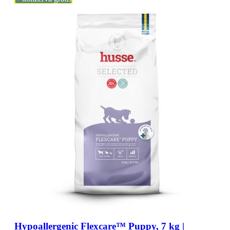
Hypoallergenic Flexcare™ Puppy, 7 kg |