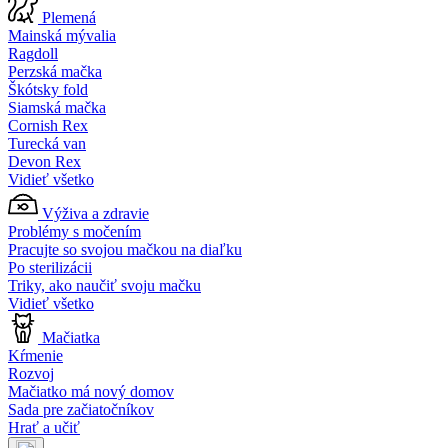
Plemená
Mainská mývalia
Ragdoll
Perzská mačka
Škótsky fold
Siamská mačka
Cornish Rex
Turecká van
Devon Rex
Vidieť všetko
Výživa a zdravie
Problémy s močením
Pracujte so svojou mačkou na diaľku
Po sterilizácii
Triky, ako naučiť svoju mačku
Vidieť všetko
Mačiatka
Kŕmenie
Rozvoj
Mačiatko má nový domov
Sada pre začiatočníkov
Hrať a učiť