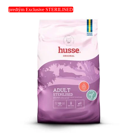
predtým Exclusive STERILISED