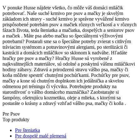
V ponuke Husse nájdete všetko, čo môže váš domáci miláčik
potrebovať. Naše suché krmivo pre psov a mačky je skvelým
základom ich stravy - suché krmivo je správne vyvážené krmivo
prispôsobené potrebám psov a mačiek rôznych veľkostí a v rôznych
fázach života, teda šteniatka a mačiatka, dospelých a seniorov psov
a mačiek . Máte psa alebo mačku so špeciálnymi výživovými
potrebami? Postarali sme sa o špeciálne potreby zvierat s citlivým
tráviacim systémom a potravinovými alergiami, po sterilizácii či
kastrácii a domácich miláčikov so sklonom k nadváhe. Hľadáte
hračky pre psov a mačky? Hračky Husse sú vyrobené z
najkvalitnejších materiálov, sú odolné a poskytnú vášmu miláčikovi
hodiny zábavy. Zdravú a prirodzenú stravu vášho psa, mačky či
koňa môžete spestriť chutnými pochúťkami. Pochúťky pre psov,
mačky a kone sú chutným doplnkom ich jedálnička a skvelou
odmenou pri tréningu či výcviku. Potrebujete produkty na
starostlivosť o vášho domáceho maznáčika? Zaobstarajte si
šampóny, ošetrujúcu kozmetiku, oleje a mlieka, s ktorými sa
postaráte o krásny a zdravý vzhľad vášho psa, mačky či koňa .
Pre Psov
Top produkty
Pre šteniatka
Pre dospelé malé plemená