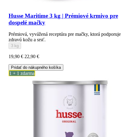
Husse Maritime 3 kg | Prémiové krmivo pre
dospelé mačky
Prémiová, vyvážená receptúra pre mačky, ktorá podporuje
zdravú kožu a srsť.
3 kg
19,90 €
22,90 €
Pridať do nákupného košíka
1 + 1 zdarma