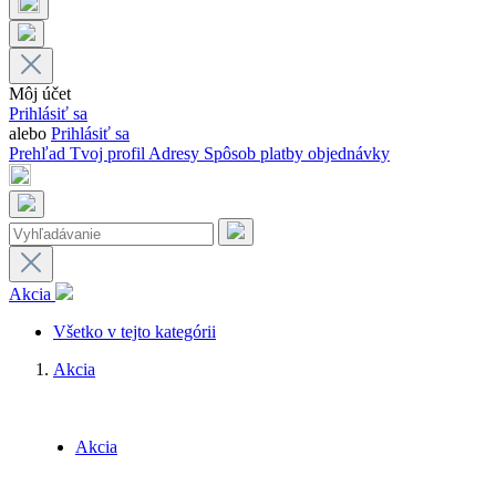
Môj účet
Prihlásiť sa
alebo
Prihlásiť sa
Prehľad
Tvoj profil
Adresy
Spôsob platby
objednávky
Akcia
Všetko v tejto kategórii
Akcia
Akcia