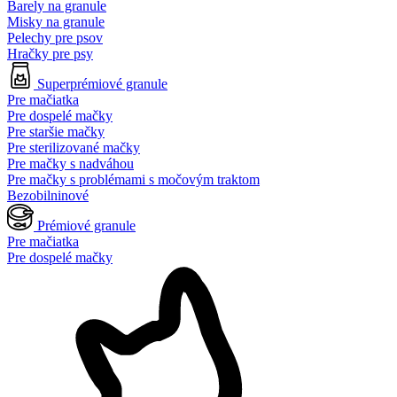
Barely na granule
Misky na granule
Pelechy pre psov
Hračky pre psy
Superprémiové granule
Pre mačiatka
Pre dospelé mačky
Pre staršie mačky
Pre sterilizované mačky
Pre mačky s nadváhou
Pre mačky s problémami s močovým traktom
Bezobilninové
Prémiové granule
Pre mačiatka
Pre dospelé mačky