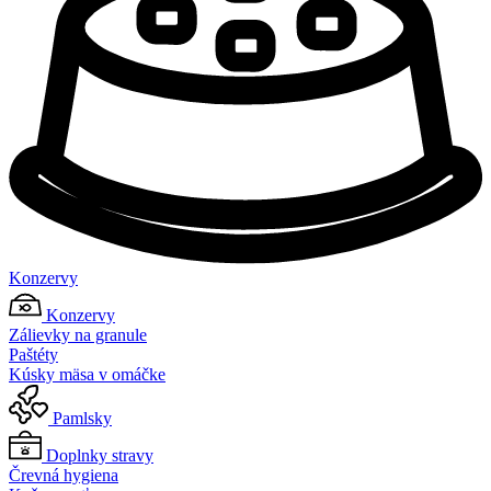
Konzervy
Konzervy
Zálievky na granule
Paštéty
Kúsky mäsa v omáčke
Pamlsky
Doplnky stravy
Črevná hygiena