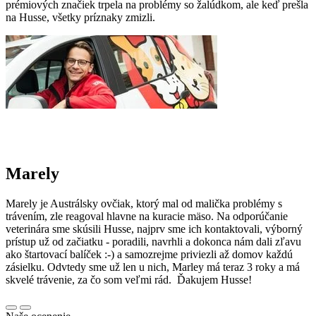
prémiových značiek trpela na problémy so žalúdkom, ale keď prešla
na Husse, všetky príznaky zmizli.
Marely
Marely je Austrálsky ovčiak, ktorý mal od malička problémy s
trávením, zle reagoval hlavne na kuracie mäso. Na odporúčanie
veterinára sme skúsili Husse, najprv sme ich kontaktovali, výborný
prístup už od začiatku - poradili, navrhli a dokonca nám dali zľavu
ako štartovací balíček :-) a samozrejme priviezli až domov každú
zásielku. Odvtedy sme už len u nich, Marley má teraz 3 roky a má
skvelé trávenie, za čo som veľmi rád. Ďakujem Husse!