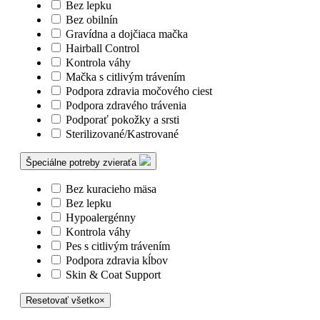
Bez lepku
Bez obilnín
Gravídna a dojčiaca mačka
Hairball Control
Kontrola váhy
Mačka s citlivým trávením
Podpora zdravia močového ciest
Podpora zdravého trávenia
Podporať pokožky a srsti
Sterilizované/Kastrované
Špeciálne potreby zvieraťa
Bez kuracieho mäsa
Bez lepku
Hypoalergénny
Kontrola váhy
Pes s citlivým trávením
Podpora zdravia kĺbov
Skin & Coat Support
Resetovať všetko
×