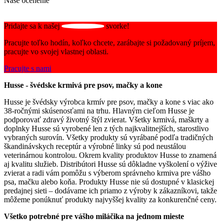
Naše ocenenie
Pridajte sa k našej
svorke!
Pracujte toľko hodín, koľko chcete, zarábajte si požadovaný príjem,
pracujte vo svojej vlastnej oblasti.
Pracujte s nami
Husse - švédske krmivá pre psov, mačky a kone
Husse je švédsky výrobca krmív pre psov, mačky a kone s viac ako
38-ročnými skúsenosťami na trhu. Hlavným cieľom Husse je
podporovať zdravý životný štýl zvierat. Všetky krmivá, maškrty a
doplnky Husse sú vyrobené len z tých najkvalitnejších, starostlivo
vybraných surovín. Všetky produkty sú vyrábané podľa tradičných
škandinávskych receptúr a výrobné linky sú pod neustálou
veterinárnou kontrolou. Okrem kvality produktov Husse to znamená
aj kvalitu služieb. Distribútori Husse sú dôkladne vyškolení o výžive
zvierat a radi vám pomôžu s výberom správneho krmiva pre vášho
psa, mačku alebo koňa. Produkty Husse nie sú dostupné v klasickej
predajnej sieti – dodávame ich priamo z výroby k zákazníkovi, takže
môžeme ponúknuť produkty najvyššej kvality za konkurenčné ceny.
Všetko potrebné pre vášho miláčika na jednom mieste