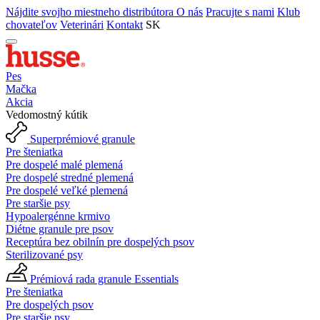
Nájdite svojho miestneho distribútora
O nás
Pracujte s nami
Klub
chovateľov
Veterinári
Kontakt
SK
Pes
Mačka
Akcia
Vedomostný kútik
Superprémiové granule
Pre šteniatka
Pre dospelé malé plemená
Pre dospelé stredné plemená
Pre dospelé veľké plemená
Pre staršie psy
Hypoalergénne krmivo
Diétne granule pre psov
Receptúra bez obilnín pre dospelých psov
Sterilizované psy
Prémiová rada granule Essentials
Pre šteniatka
Pre dospelých psov
Pre staršie psy