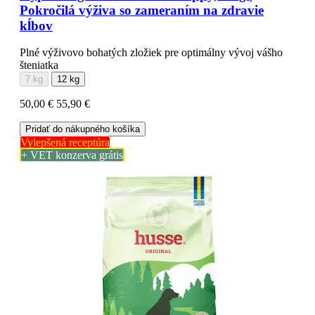
Pokročilá výživa so zameraním na zdravie
kĺbov
Plné výživovo bohatých zložiek pre optimálny vývoj vášho
šteniatka
7 kg
12 kg
50,00 €
55,90 €
Pridať do nákupného košíka
Vylepšená receptúra
+ VET konzerva grátis