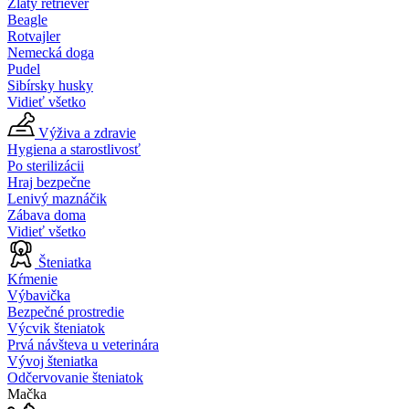
Zlatý retriever
Beagle
Rotvajler
Nemecká doga
Pudel
Sibírsky husky
Vidieť všetko
Výživa a zdravie
Hygiena a starostlivosť
Po sterilizácii
Hraj bezpečne
Lenivý maznáčik
Zábava doma
Vidieť všetko
Šteniatka
Kŕmenie
Výbavička
Bezpečné prostredie
Výcvik šteniatok
Prvá návšteva u veterinára
Vývoj šteniatka
Odčervovanie šteniatok
Mačka