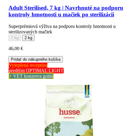
Adult Sterilised, 7 kg | Navrhnuté na podporu
kontroly hmotnosti u mačiek po sterilizácii
Superprémiová výživa na podporu kontroly hmotnosti u
sterilizovaných mačiek
7 kg
2 kg
46,00 €
Pridať do nákupného košíka
Vylepšená receptúra
predtým OPTIMAL LIGHT
+ VET konzerva grátis