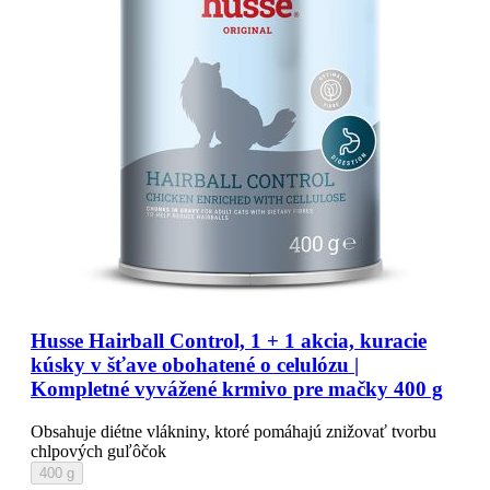
Husse Hairball Control, 1 + 1 akcia, kuracie
kúsky v šťave obohatené o celulózu |
Kompletné vyvážené krmivo pre mačky 400 g
Obsahuje diétne vlákniny, ktoré pomáhajú znižovať tvorbu
chlpových guľôčok
400 g