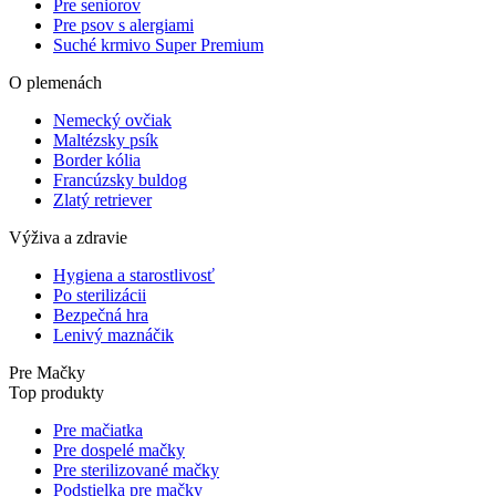
Pre seniorov
Pre psov s alergiami
Suché krmivo Super Premium
O plemenách
Nemecký ovčiak
Maltézsky psík
Border kólia
Francúzsky buldog
Zlatý retriever
Výživa a zdravie
Hygiena a starostlivosť
Po sterilizácii
Bezpečná hra
Lenivý maznáčik
Pre Mačky
Top produkty
Pre mačiatka
Pre dospelé mačky
Pre sterilizované mačky
Podstielka pre mačky