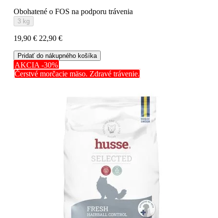
Obohatené o FOS na podporu trávenia
3 kg
19,90 €
22,90 €
Pridať do nákupného košíka
AKCIA -30%
Čerstvé morčacie mäso. Zdravé trávenie.