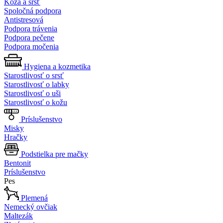
Koža a srsť
Spoločná podpora
Antistresová
Podpora trávenia
Podpora pečene
Podpora močenia
Hygiena a kozmetika
Starostlivosť o srsť
Starostlivosť o labky
Starostlivosť o uši
Starostlivosť o kožu
Príslušenstvo
Misky
Hračky
Podstielka pre mačky
Bentonit
Príslušenstvo
Pes
Plemená
Nemecký ovčiak
Maltezák