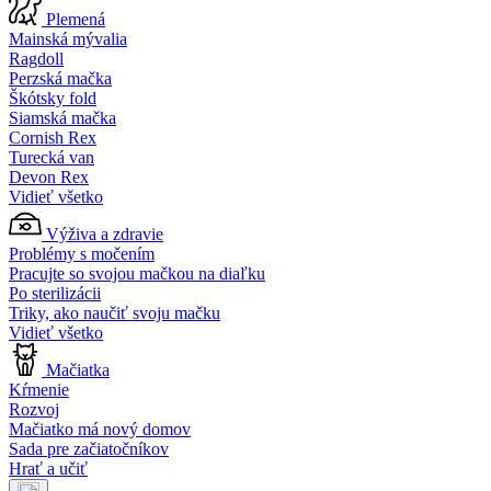
Plemená
Mainská mývalia
Ragdoll
Perzská mačka
Škótsky fold
Siamská mačka
Cornish Rex
Turecká van
Devon Rex
Vidieť všetko
Výživa a zdravie
Problémy s močením
Pracujte so svojou mačkou na diaľku
Po sterilizácii
Triky, ako naučiť svoju mačku
Vidieť všetko
Mačiatka
Kŕmenie
Rozvoj
Mačiatko má nový domov
Sada pre začiatočníkov
Hrať a učiť