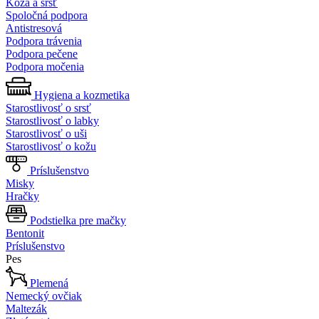
Koža a srsť
Spoločná podpora
Antistresová
Podpora trávenia
Podpora pečene
Podpora močenia
Hygiena a kozmetika
Starostlivosť o srsť
Starostlivosť o labky
Starostlivosť o uši
Starostlivosť o kožu
Príslušenstvo
Misky
Hračky
Podstielka pre mačky
Bentonit
Príslušenstvo
Pes
Plemená
Nemecký ovčiak
Maltezák