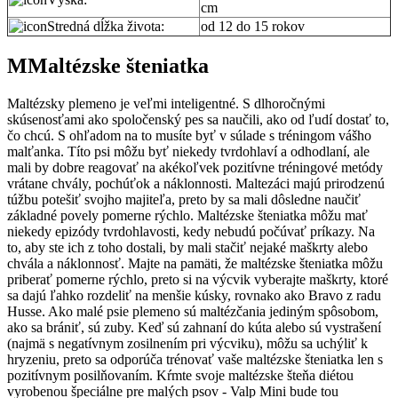
cm
Stredná dĺžka života:
od 12 do 15 rokov
MMaltézske šteniatka
Maltézsky plemeno je veľmi inteligentné. S dlhoročnými
skúsenosťami ako spoločenský pes sa naučili, ako od ľudí dostať to,
čo chcú. S ohľadom na to musíte byť v súlade s tréningom vášho
malťanka. Títo psi môžu byť niekedy tvrdohlaví a odhodlaní, ale
mali by dobre reagovať na akékoľvek pozitívne tréningové metódy
vrátane chvály, pochúťok a náklonnosti. Maltezáci majú prirodzenú
túžbu potešiť svojho majiteľa, preto by sa mali dôsledne naučiť
základné povely pomerne rýchlo. Maltézske šteniatka môžu mať
niekedy epizódy tvrdohlavosti, kedy nebudú počúvať príkazy. Na
to, aby ste ich z toho dostali, by mali stačiť nejaké maškrty alebo
chvála a náklonnosť. Majte na pamäti, že maltézske šteniatka môžu
priberať pomerne rýchlo, preto si na výcvik vyberajte maškrty, ktoré
sa dajú ľahko rozdeliť na menšie kúsky, rovnako ako Bravo z radu
Husse. Ako malé psie plemeno sú maltézčania jediným spôsobom,
ako sa brániť, sú zuby. Keď sú zahnaní do kúta alebo sú vystrašení
(najmä s negatívnym zosilnením pri výcviku), môžu sa uchýliť k
hryzeniu, preto sa odporúča trénovať vaše maltézske šteniatka len s
pozitívnym posilňovaním. Kŕmte svoje maltézske šteňa diétou
vyrobenou špeciálne pre malých psov - Valp Mini bude tou