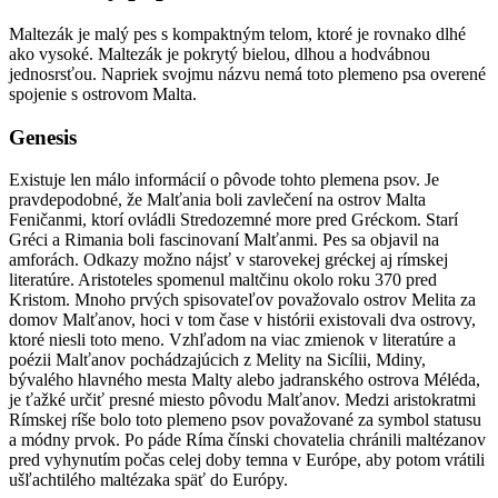
Maltezák je malý pes s kompaktným telom, ktoré je rovnako dlhé
ako vysoké. Maltezák je pokrytý bielou, dlhou a hodvábnou
jednosrsťou. Napriek svojmu názvu nemá toto plemeno psa overené
spojenie s ostrovom Malta.
Genesis
Existuje len málo informácií o pôvode tohto plemena psov. Je
pravdepodobné, že Malťania boli zavlečení na ostrov Malta
Feničanmi, ktorí ovládli Stredozemné more pred Gréckom. Starí
Gréci a Rimania boli fascinovaní Malťanmi. Pes sa objavil na
amforách. Odkazy možno nájsť v starovekej gréckej aj rímskej
literatúre. Aristoteles spomenul maltčinu okolo roku 370 pred
Kristom. Mnoho prvých spisovateľov považovalo ostrov Melita za
domov Malťanov, hoci v tom čase v histórii existovali dva ostrovy,
ktoré niesli toto meno. Vzhľadom na viac zmienok v literatúre a
poézii Malťanov pochádzajúcich z Melity na Sicílii, Mdiny,
bývalého hlavného mesta Malty alebo jadranského ostrova Méléda,
je ťažké určiť presné miesto pôvodu Malťanov. Medzi aristokratmi
Rímskej ríše bolo toto plemeno psov považované za symbol statusu
a módny prvok. Po páde Ríma čínski chovatelia chránili maltézanov
pred vyhynutím počas celej doby temna v Európe, aby potom vrátili
ušľachtilého maltézaka späť do Európy.