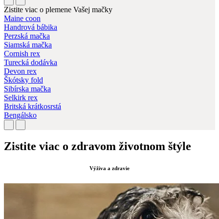
Zistite viac o plemene Vašej mačky
Maine coon
Handrová bábika
Perzská mačka
Siamská mačka
Cornish rex
Turecká dodávka
Devon rex
Škótsky fold
Sibírska mačka
Selkirk rex
Britská krátkosrstá
Bengálsko
Zistite viac o zdravom životnom štýle
Výživa a zdravie