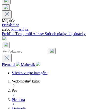
Môj účet
Prihlásiť sa
alebo
Prihlásiť sa
Prehľad
Tvoj profil
Adresy
Spôsob platby
objednávky
Plemená
Maltezák
Všetko v tejto kategórii
Vedomostný kútik
Pes
Plemená
Maltezák