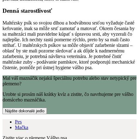
Denná starostlivosť
Maltézsky psík so svojou dlhou a hodvábnou srsťou vyžaduje časté
kefovanie, inak sa môže srsť zamotať a matovať. Okrem česania by
sa maltezáci mali pravidelne kúpať s úpravou srsti, aby vyzerali čo
najlepšie. Ich nechty rastú pomerne rýchlo, preto by sa mali často
strihať. U maltézskych psíkov sa môže objaviť zafarbenie slzami –
oblasť by ste mali pozorne sledovať a ak dôjde k nadmernému
zafarbeniu, je potrebná návšteva veterinára. Je potrebné čistiť
maltézske zuby - podávanie pamlskov, ktoré podporujú mechanické
čistenie, pomôže pri ústnej hygiene vášho psa.
Mal váš maznáčik nejakú špeciálnu potrebu alebo stav netypický pre
plemeno?
Urobte si prosím náš krátky kvíz a zistite, čo navrhujeme pre vášho
domáceho maznáčika.
Nájdite dokonalé jedlo
Pes
Mačka
Zistite viac o plemene Vášho psa