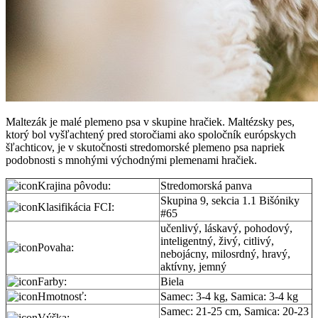
Maltezák je malé plemeno psa v skupine hračiek. Maltézsky pes,
ktorý bol vyšľachtený pred storočiami ako spoločník európskych
šľachticov, je v skutočnosti stredomorské plemeno psa napriek
podobnosti s mnohými východnými plemenami hračiek.
Krajina pôvodu:
Stredomorská panva
Skupina 9, sekcia 1.1 Bišóniky
Klasifikácia FCI:
#65
učenlivý, láskavý, pohodový,
inteligentný, živý, citlivý,
Povaha:
nebojácny, milosrdný, hravý,
aktívny, jemný
Farby:
Biela
Hmotnosť:
Samec: 3-4 kg, Samica: 3-4 kg
Samec: 21-25 cm, Samica: 20-23
Výška: