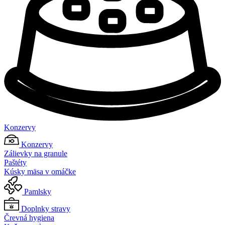
Konzervy
Konzervy
Zálievky na granule
Paštéty
Kúsky mäsa v omáčke
Pamlsky
Doplnky stravy
Črevná hygiena