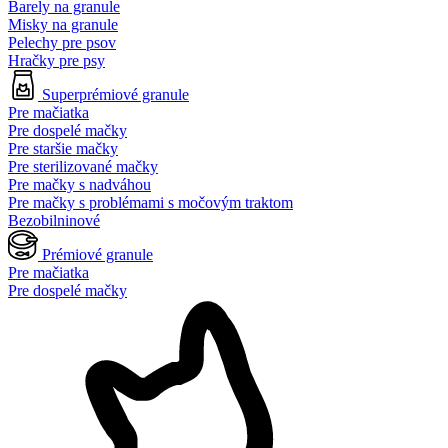
Barely na granule
Misky na granule
Pelechy pre psov
Hračky pre psy
Superprémiové granule
Pre mačiatka
Pre dospelé mačky
Pre staršie mačky
Pre sterilizované mačky
Pre mačky s nadváhou
Pre mačky s problémami s močovým traktom
Bezobilninové
Prémiové granule
Pre mačiatka
Pre dospelé mačky