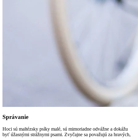
Správanie
Hoci sú maltézsky psíky malé, sú mimoriadne odvážne a dokážu
byť úžasnými strážnymi psami. Zvyčajne sa považujú za hravých,