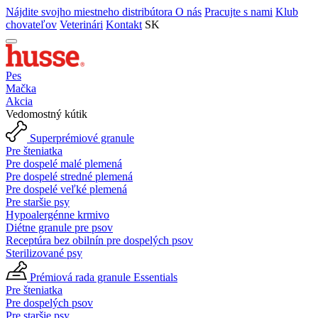
Nájdite svojho miestneho distribútora
O nás
Pracujte s nami
Klub
chovateľov
Veterinári
Kontakt
SK
Pes
Mačka
Akcia
Vedomostný kútik
Superprémiové granule
Pre šteniatka
Pre dospelé malé plemená
Pre dospelé stredné plemená
Pre dospelé veľké plemená
Pre staršie psy
Hypoalergénne krmivo
Diétne granule pre psov
Receptúra bez obilnín pre dospelých psov
Sterilizované psy
Prémiová rada granule Essentials
Pre šteniatka
Pre dospelých psov
Pre staršie psy