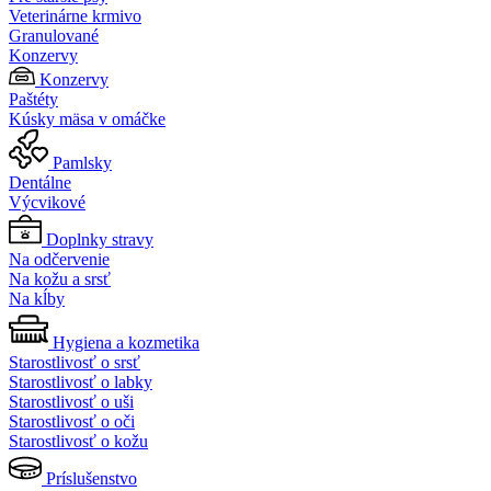
Veterinárne krmivo
Granulované
Konzervy
Konzervy
Paštéty
Kúsky mäsa v omáčke
Pamlsky
Dentálne
Výcvikové
Doplnky stravy
Na odčervenie
Na kožu a srsť
Na kĺby
Hygiena a kozmetika
Starostlivosť o srsť
Starostlivosť o labky
Starostlivosť o uši
Starostlivosť o oči
Starostlivosť o kožu
Príslušenstvo