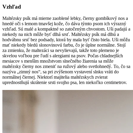
Vzhľad
Maltézsky psík má mierne zaoblené lebky, čierny gombíkový nos a
hnedé oči s lemom tmavšej kože, čo dáva týmto psom ich výrazný
vzhľad. Sú malé a kompaktné so zatočeným chvostom. Uši padajú a
niekedy na nich môže byť dlhá srsť. Maltézsky psík má dlhú a
hodvábnu srsť bez podsady, ktorá by mala byť čisto biela. Uši môžu
mať niekedy bledú slonovinovú farbu, čo je úplne normálne. Stojí
za zmienku, že maltezáci sa nevylievajú, takže toto plemeno je
skvelou voľbou pre ľudí s alergiami na psov. Počas chladnejších
mesiacov s menším množstvom slnečného žiarenia sa môže
maltézsky čierny nos zmeniť na ružový alebo svetlohnedý. To, čo sa
nazýva „zimný nos“, sa pri zvýšenom vystavení slnku vráti do
normálnej čiernej. Niektorí majitelia maltézskych zvierat
uprednostňujú skrátenie srsti svojho psa, len niekoľko centimetrov.