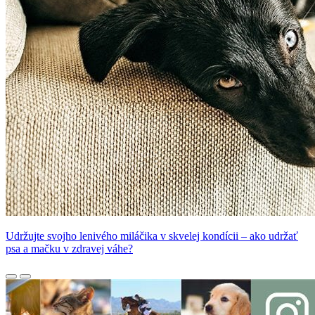
Udržujte svojho lenivého miláčika v skvelej kondícii – ako udržať
psa a mačku v zdravej váhe?