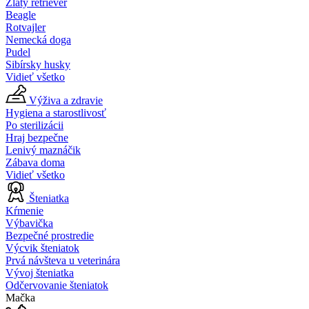
Zlatý retriever
Beagle
Rotvajler
Nemecká doga
Pudel
Sibírsky husky
Vidieť všetko
Výživa a zdravie
Hygiena a starostlivosť
Po sterilizácii
Hraj bezpečne
Lenivý maznáčik
Zábava doma
Vidieť všetko
Šteniatka
Kŕmenie
Výbavička
Bezpečné prostredie
Výcvik šteniatok
Prvá návšteva u veterinára
Vývoj šteniatka
Odčervovanie šteniatok
Mačka