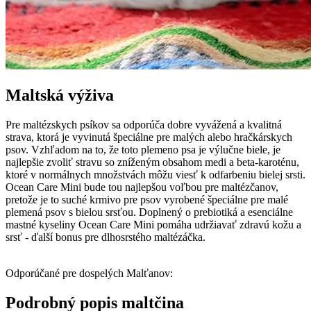
Maltská výživa
Pre maltézskych psíkov sa odporúča dobre vyvážená a kvalitná
strava, ktorá je vyvinutá špeciálne pre malých alebo hračkárskych
psov. Vzhľadom na to, že toto plemeno psa je výlučne biele, je
najlepšie zvoliť stravu so zníženým obsahom medi a beta-karoténu,
ktoré v normálnych množstvách môžu viesť k odfarbeniu bielej srsti.
Ocean Care Mini bude tou najlepšou voľbou pre maltézčanov,
pretože je to suché krmivo pre psov vyrobené špeciálne pre malé
plemená psov s bielou srsťou. Doplnený o prebiotiká a esenciálne
mastné kyseliny Ocean Care Mini pomáha udržiavať zdravú kožu a
srsť - ďalší bonus pre dlhosrstého maltézáčka.
Odporúčané pre dospelých Malťanov:
Podrobný popis maltčina