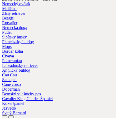
Nemecký ovčiak
Maltčina
Zlatý retriever
Beagle
Rotvajler
Nemecká doga
Pudel
Sibírsky husky
Francúzsky buldog
Mops
Border kólia
Čivava
Pomeranian
Labradorský retriever
Anglický buldog
Čau Čau
Samojed
Cane corso
Doberman
Bernský salašnícky pes
Cavalier King Charles Španiel
Kokeršpaniel
Jazvečík
Svätý Bernard