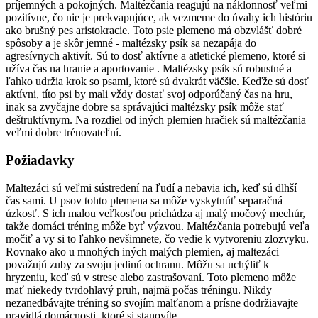
príjemných a pokojných. Maltézčania reagujú na náklonnosť veľmi
pozitívne, čo nie je prekvapujúce, ak vezmeme do úvahy ich históriu
ako brušný pes aristokracie. Toto psie plemeno má obzvlášť dobré
spôsoby a je skôr jemné - maltézsky psík sa nezapája do
agresívnych aktivít. Sú to dosť aktívne a atletické plemeno, ktoré si
užíva čas na hranie a aportovanie . Maltézsky psík sú robustné a
ľahko udržia krok so psami, ktoré sú dvakrát väčšie. Keďže sú dosť
aktívni, títo psi by mali vždy dostať svoj odporúčaný čas na hru,
inak sa zvyčajne dobre sa správajúci maltézsky psík môže stať
deštruktívnym. Na rozdiel od iných plemien hračiek sú maltézčania
veľmi dobre trénovateľní.
Požiadavky
Maltezáci sú veľmi sústredení na ľudí a nebavia ich, keď sú dlhší
čas sami. U psov tohto plemena sa môže vyskytnúť separačná
úzkosť. S ich malou veľkosťou prichádza aj malý močový mechúr,
takže domáci tréning môže byť výzvou. Maltézčania potrebujú veľa
močiť a vy si to ľahko nevšimnete, čo vedie k vytvoreniu zlozvyku.
Rovnako ako u mnohých iných malých plemien, aj maltezáci
považujú zuby za svoju jedinú ochranu. Môžu sa uchýliť k
hryzeniu, keď sú v strese alebo zastrašovaní. Toto plemeno môže
mať niekedy tvrdohlavý pruh, najmä počas tréningu. Nikdy
nezanedbávajte tréning so svojím malťanom a prísne dodržiavajte
pravidlá domácnosti, ktoré si stanovíte.