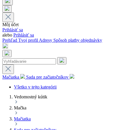
Môj účet
Prihlásiť sa
alebo
Prihlásiť sa
Prehľad
Tvoj profil
Adresy
Spôsob platby
objednávky
Mačiatka
Sada pre začiatočníkov
Všetko v tejto kategórii
Vedomostný kútik
Mačka
Mačiatka
Sada pre začiatočníkov