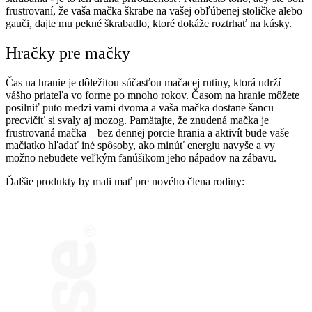
frustrovaní, že vaša mačka škrabe na vašej obľúbenej stoličke alebo
gauči, dajte mu pekné škrabadlo, ktoré dokáže roztrhať na kúsky.
Hračky pre mačky
Čas na hranie je dôležitou súčasťou mačacej rutiny, ktorá udrží
vášho priateľa vo forme po mnoho rokov. Časom na hranie môžete
posilniť puto medzi vami dvoma a vaša mačka dostane šancu
precvičiť si svaly aj mozog. Pamätajte, že znudená mačka je
frustrovaná mačka – bez dennej porcie hrania a aktivít bude vaše
mačiatko hľadať iné spôsoby, ako minúť energiu navyše a vy
možno nebudete veľkým fanúšikom jeho nápadov na zábavu.
Ďalšie produkty by mali mať pre nového člena rodiny: