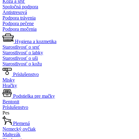
Koža a srsť
Spoločná podpora
Antistresová
Podpora trávenia
Podpora pečene
Podpora močenia
Hygiena a kozmetika
Starostlivosť o srsť
Starostlivosť o labky
Starostlivosť o uši
Starostlivosť o kožu
Príslušenstvo
Misky
Hračky
Podstielka pre mačky
Bentonit
Príslušenstvo
Pes
Plemená
Nemecký ovčiak
Maltezák