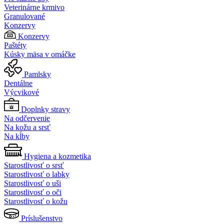
Veterinárne krmivo
Granulované
Konzervy
Konzervy
Paštéty
Kúsky mäsa v omáčke
Pamlsky
Dentálne
Výcvikové
Doplnky stravy
Na odčervenie
Na kožu a srsť
Na kĺby
Hygiena a kozmetika
Starostlivosť o srsť
Starostlivosť o labky
Starostlivosť o uši
Starostlivosť o oči
Starostlivosť o kožu
Príslušenstvo