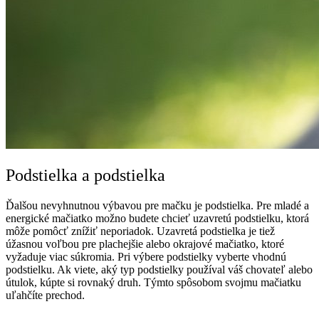
Podstielka a podstielka
Ďalšou nevyhnutnou výbavou pre mačku je podstielka. Pre mladé a
energické mačiatko možno budete chcieť uzavretú podstielku, ktorá
môže pomôcť znížiť neporiadok. Uzavretá podstielka je tiež
úžasnou voľbou pre plachejšie alebo okrajové mačiatko, ktoré
vyžaduje viac súkromia. Pri výbere podstielky vyberte vhodnú
podstielku. Ak viete, aký typ podstielky používal váš chovateľ alebo
útulok, kúpte si rovnaký druh. Týmto spôsobom svojmu mačiatku
uľahčíte prechod.