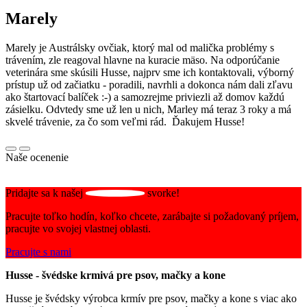
Marely
Marely je Austrálsky ovčiak, ktorý mal od malička problémy s
trávením, zle reagoval hlavne na kuracie mäso. Na odporúčanie
veterinára sme skúsili Husse, najprv sme ich kontaktovali, výborný
prístup už od začiatku - poradili, navrhli a dokonca nám dali zľavu
ako štartovací balíček :-) a samozrejme priviezli až domov každú
zásielku. Odvtedy sme už len u nich, Marley má teraz 3 roky a má
skvelé trávenie, za čo som veľmi rád. Ďakujem Husse!
Naše ocenenie
Pridajte sa k našej
svorke!
Pracujte toľko hodín, koľko chcete, zarábajte si požadovaný príjem,
pracujte vo svojej vlastnej oblasti.
Pracujte s nami
Husse - švédske krmivá pre psov, mačky a kone
Husse je švédsky výrobca krmív pre psov, mačky a kone s viac ako