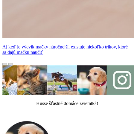
Aj keď je výcvik mačky náročnejší, existuje niekoľko trikov, ktoré
sa dajú mačku naučiť
Husse šťastné domáce zvieratká!