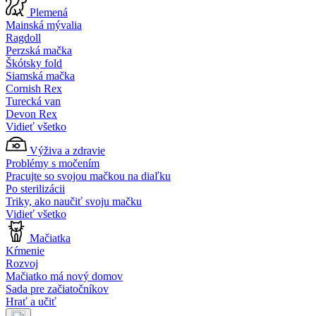
Plemená
Mainská mývalia
Ragdoll
Perzská mačka
Škótsky fold
Siamská mačka
Cornish Rex
Turecká van
Devon Rex
Vidieť všetko
Výživa a zdravie
Problémy s močením
Pracujte so svojou mačkou na diaľku
Po sterilizácii
Triky, ako naučiť svoju mačku
Vidieť všetko
Mačiatka
Kŕmenie
Rozvoj
Mačiatko má nový domov
Sada pre začiatočníkov
Hrať a učiť