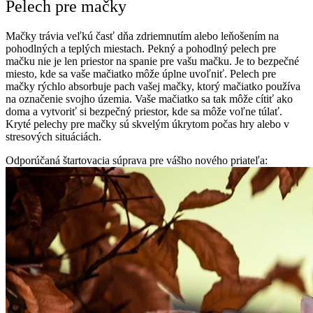
Pelech pre mačky
Mačky trávia veľkú časť dňa zdriemnutím alebo leňošením na
pohodlných a teplých miestach. Pekný a pohodlný pelech pre
mačku nie je len priestor na spanie pre vašu mačku. Je to bezpečné
miesto, kde sa vaše mačiatko môže úplne uvoľniť. Pelech pre
mačky rýchlo absorbuje pach vašej mačky, ktorý mačiatko používa
na označenie svojho územia. Vaše mačiatko sa tak môže cítiť ako
doma a vytvoriť si bezpečný priestor, kde sa môže voľne túlať.
Kryté pelechy pre mačky sú skvelým úkrytom počas hry alebo v
stresových situáciách.
Odporúčaná štartovacia súprava pre vášho nového priateľa: