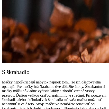
S škrabadlo
Mačky nepoškriabajú nábytok napriek tomu, že ich ošetrovatelia
opatrujú. Pre mačky hrá škrabanie dve dôležité úlohy. Škrabaním si
mačky môžu dôkladne vyčistiť labky a zhodiť vrchné vrstvy
pazúrov. Ďalšou veľkou časťou sratchingu je strečing. Pri používaní
škrabadla alebo akéhokoľvek škrabadla má vaša mačka možnosť
natiahnuť si celé telo. Svoje mačiatko nemôžete odnaučiť od
škrabania - je to ich druhá prirodzenosť. Namiesto toho, aby ste boli