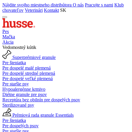
Nájdite svojho miestneho distribútora
O nás
Pracujte s nami
Klub
chovateľov
Veterinári
Kontakt
SK
Pes
Mačka
Akcia
Vedomostný kútik
Superprémiové granule
Pre šteniatka
Pre dospelé malé plemená
Pre dospelé stredné plemená
Pre dospelé veľké plemená
Pre staršie psy
Hypoalergénne krmivo
Diétne granule pre psov
Receptúra bez obilnín pre dospelých psov
Sterilizované psy
Prémiová rada granule Essentials
Pre šteniatka
Pre dospelých psov
Pre staršie psy