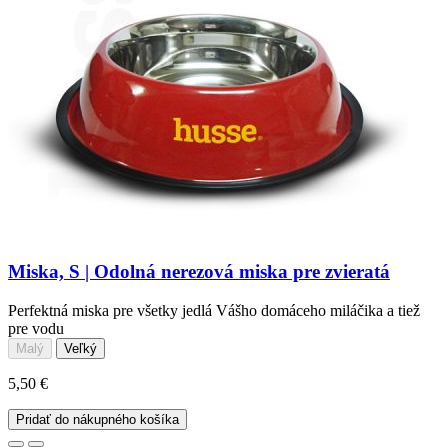
Miska, S | Odolná nerezová miska pre zvieratá
Perfektná miska pre všetky jedlá Vášho domáceho miláčika a tiež
pre vodu
Malý
Veľký
5,50 €
Pridať do nákupného košíka