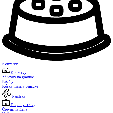
Konzervy
Konzervy
Zálievky na granule
Paštéty
Kúsky mäsa v omáčke
Pamlsky
Doplnky stravy
Črevná hygiena