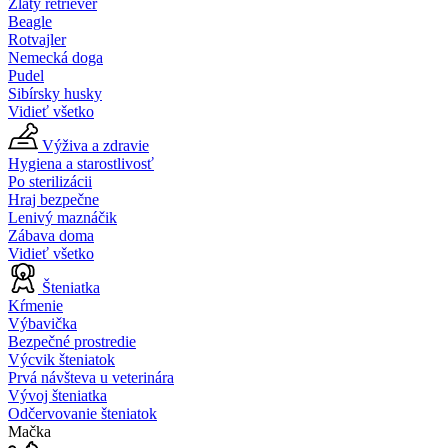
Zlatý retriever
Beagle
Rotvajler
Nemecká doga
Pudel
Sibírsky husky
Vidieť všetko
Výživa a zdravie
Hygiena a starostlivosť
Po sterilizácii
Hraj bezpečne
Lenivý maznáčik
Zábava doma
Vidieť všetko
Šteniatka
Kŕmenie
Výbavička
Bezpečné prostredie
Výcvik šteniatok
Prvá návšteva u veterinára
Vývoj šteniatka
Odčervovanie šteniatok
Mačka