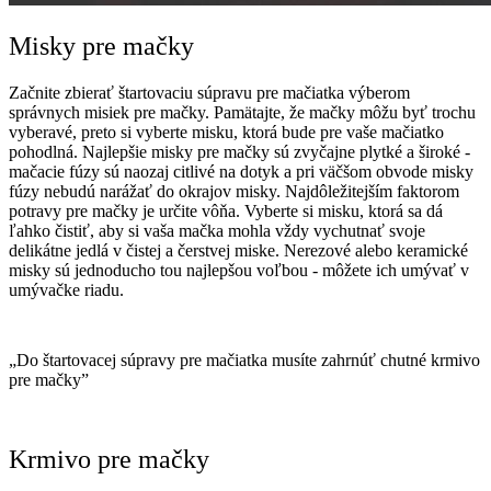
Misky pre mačky
Začnite zbierať štartovaciu súpravu pre mačiatka výberom
správnych misiek pre mačky. Pamätajte, že mačky môžu byť trochu
vyberavé, preto si vyberte misku, ktorá bude pre vaše mačiatko
pohodlná. Najlepšie misky pre mačky sú zvyčajne plytké a široké -
mačacie fúzy sú naozaj citlivé na dotyk a pri väčšom obvode misky
fúzy nebudú narážať do okrajov misky. Najdôležitejším faktorom
potravy pre mačky je určite vôňa. Vyberte si misku, ktorá sa dá
ľahko čistiť, aby si vaša mačka mohla vždy vychutnať svoje
delikátne jedlá v čistej a čerstvej miske. Nerezové alebo keramické
misky sú jednoducho tou najlepšou voľbou - môžete ich umývať v
umývačke riadu.
„
Do štartovacej súpravy pre mačiatka musíte zahrnúť chutné krmivo
pre mačky
”
Krmivo pre mačky