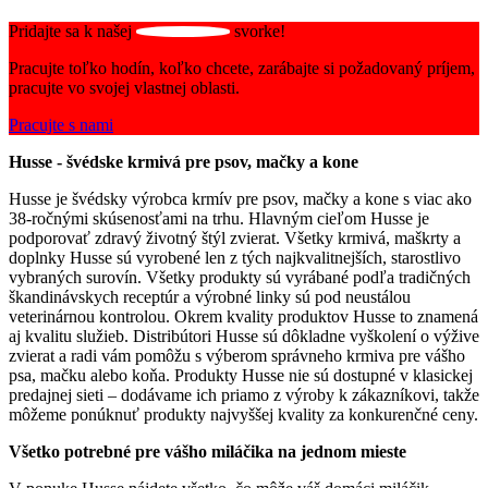
Pridajte sa k našej
svorke!
Pracujte toľko hodín, koľko chcete, zarábajte si požadovaný príjem,
pracujte vo svojej vlastnej oblasti.
Pracujte s nami
Husse - švédske krmivá pre psov, mačky a kone
Husse je švédsky výrobca krmív pre psov, mačky a kone s viac ako
38-ročnými skúsenosťami na trhu. Hlavným cieľom Husse je
podporovať zdravý životný štýl zvierat. Všetky krmivá, maškrty a
doplnky Husse sú vyrobené len z tých najkvalitnejších, starostlivo
vybraných surovín. Všetky produkty sú vyrábané podľa tradičných
škandinávskych receptúr a výrobné linky sú pod neustálou
veterinárnou kontrolou. Okrem kvality produktov Husse to znamená
aj kvalitu služieb. Distribútori Husse sú dôkladne vyškolení o výžive
zvierat a radi vám pomôžu s výberom správneho krmiva pre vášho
psa, mačku alebo koňa. Produkty Husse nie sú dostupné v klasickej
predajnej sieti – dodávame ich priamo z výroby k zákazníkovi, takže
môžeme ponúknuť produkty najvyššej kvality za konkurenčné ceny.
Všetko potrebné pre vášho miláčika na jednom mieste