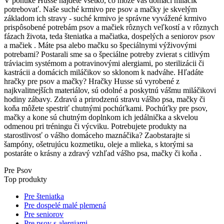
V ponuke Husse nájdete všetko, čo môže váš domáci miláčik
potrebovať. Naše suché krmivo pre psov a mačky je skvelým
základom ich stravy - suché krmivo je správne vyvážené krmivo
prispôsobené potrebám psov a mačiek rôznych veľkostí a v rôznych
fázach života, teda šteniatka a mačiatka, dospelých a seniorov psov
a mačiek . Máte psa alebo mačku so špeciálnymi výživovými
potrebami? Postarali sme sa o špeciálne potreby zvierat s citlivým
tráviacim systémom a potravinovými alergiami, po sterilizácii či
kastrácii a domácich miláčikov so sklonom k nadváhe. Hľadáte
hračky pre psov a mačky? Hračky Husse sú vyrobené z
najkvalitnejších materiálov, sú odolné a poskytnú vášmu miláčikovi
hodiny zábavy. Zdravú a prirodzenú stravu vášho psa, mačky či
koňa môžete spestriť chutnými pochúťkami. Pochúťky pre psov,
mačky a kone sú chutným doplnkom ich jedálnička a skvelou
odmenou pri tréningu či výcviku. Potrebujete produkty na
starostlivosť o vášho domáceho maznáčika? Zaobstarajte si
šampóny, ošetrujúcu kozmetiku, oleje a mlieka, s ktorými sa
postaráte o krásny a zdravý vzhľad vášho psa, mačky či koňa .
Pre Psov
Top produkty
Pre šteniatka
Pre dospelé malé plemená
Pre seniorov
Pre psov s alergiami