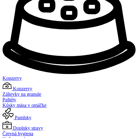
Konzervy
Konzervy
Zálievky na granule
Paštéty
Kúsky mäsa v omáčke
Pamlsky
Doplnky stravy
Črevná hygiena