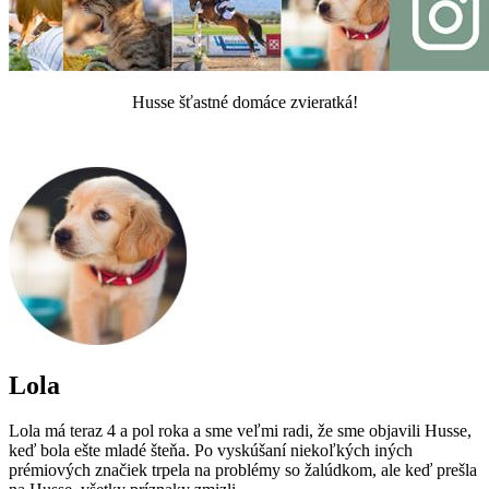
Husse šťastné domáce zvieratká!
Lola
Lola má teraz 4 a pol roka a sme veľmi radi, že sme objavili Husse,
keď bola ešte mladé šteňa. Po vyskúšaní niekoľkých iných
prémiových značiek trpela na problémy so žalúdkom, ale keď prešla