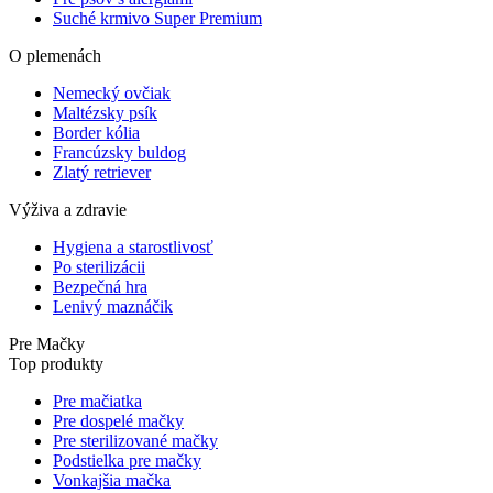
Suché krmivo Super Premium
O plemenách
Nemecký ovčiak
Maltézsky psík
Border kólia
Francúzsky buldog
Zlatý retriever
Výživa a zdravie
Hygiena a starostlivosť
Po sterilizácii
Bezpečná hra
Lenivý maznáčik
Pre Mačky
Top produkty
Pre mačiatka
Pre dospelé mačky
Pre sterilizované mačky
Podstielka pre mačky
Vonkajšia mačka