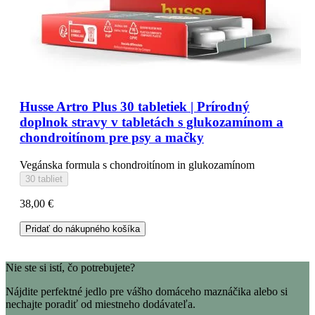
Husse Artro Plus 30 tabletiek | Prírodný
doplnok stravy v tabletách s glukozamínom a
chondroitínom pre psy a mačky
Vegánska formula s chondroitínom in glukozamínom
30 tabliet
38,00 €
Pridať do nákupného košíka
Nie ste si istí, čo potrebujete?
Nájdite perfektné jedlo pre vášho domáceho maznáčika alebo si
nechajte poradiť od miestneho dodávateľa.