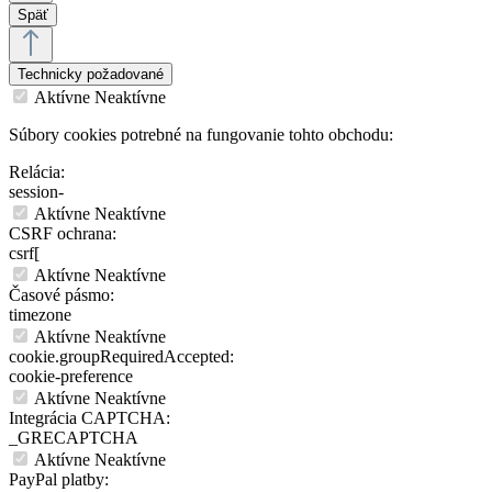
Späť
Technicky požadované
Aktívne
Neaktívne
Súbory cookies potrebné na fungovanie tohto obchodu:
Relácia:
session-
Aktívne
Neaktívne
CSRF ochrana:
csrf[
Aktívne
Neaktívne
Časové pásmo:
timezone
Aktívne
Neaktívne
cookie.groupRequiredAccepted:
cookie-preference
Aktívne
Neaktívne
Integrácia CAPTCHA:
_GRECAPTCHA
Aktívne
Neaktívne
PayPal platby: