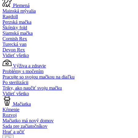
Plemená
Mainská mývalia
Ragdoll
Perzská mačka
Škótsky fold
Siamská mačka
Cornish Rex
Turecká van
Devon Rex
Vidieť všetko
Výživa a zdravie
Problémy s močením
Pracujte so svojou mačkou na diaľku
Po sterilizácii
Triky, ako naučiť svoju mačku
Vidieť všetko
Mačiatka
Kŕmenie
Rozvoj
Mačiatko má nový domov
Sada pre začiatočníkov
Hrať a učiť