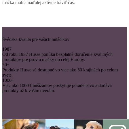
mačka mohla naďalej aktívne tráviť čas.
Švédska kvalita pre vašich miláčikov
1987
Od roku 1987 Husse ponúka bezplatné doručenie kvalitných
produktov pre psov a mačky do celej Európy.
50+
Produkty Husse sú dostupné vo viac ako 50 krajinách po celom
svete.
1000+
Viac ako 1000 franšízantov poskytuje poradenstvo a dodáva
produkty až k vašim dverám.