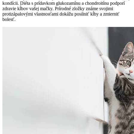
kondícii. Diéta s prídavkom glukozamínu a chondroitínu podporí
zdravie kĺbov vašej mačky. Prírodné zložky známe svojimi
protizápalovými vlastnosťami dokážu posilniť kĺby a zmierniť
bolesť.