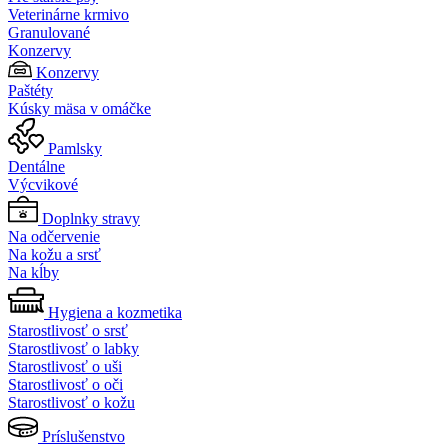
Veterinárne krmivo
Granulované
Konzervy
Konzervy
Paštéty
Kúsky mäsa v omáčke
Pamlsky
Dentálne
Výcvikové
Doplnky stravy
Na odčervenie
Na kožu a srsť
Na kĺby
Hygiena a kozmetika
Starostlivosť o srsť
Starostlivosť o labky
Starostlivosť o uši
Starostlivosť o oči
Starostlivosť o kožu
Príslušenstvo