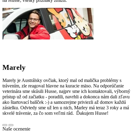
na Husse, všetky príznaky zmizli.
Marely
Marely je Austrálsky ovčiak, ktorý mal od malička problémy s
trávením, zle reagoval hlavne na kuracie mäso. Na odporúčanie
veterinára sme skúsili Husse, najprv sme ich kontaktovali, výborný
prístup už od začiatku - poradili, navrhli a dokonca nám dali zľavu
ako štartovací balíček :-) a samozrejme priviezli až domov každú
zásielku. Odvtedy sme už len u nich, Marley má teraz 3 roky a má
skvelé trávenie, za čo som veľmi rád. Ďakujem Husse!
Naše ocenenie