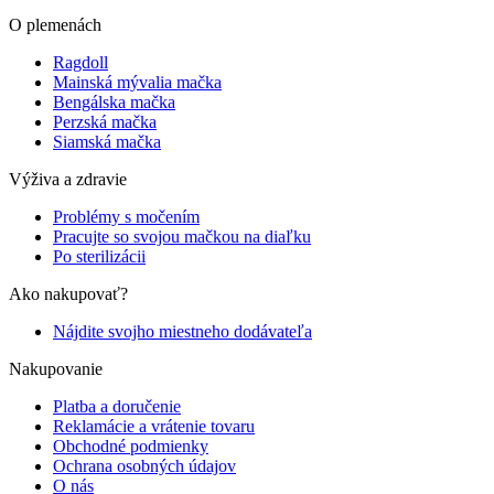
O plemenách
Ragdoll
Mainská mývalia mačka
Bengálska mačka
Perzská mačka
Siamská mačka
Výživa a zdravie
Problémy s močením
Pracujte so svojou mačkou na diaľku
Po sterilizácii
Ako nakupovať?
Nájdite svojho miestneho dodávateľa
Nakupovanie
Platba a doručenie
Reklamácie a vrátenie tovaru
Obchodné podmienky
Ochrana osobných údajov
O nás