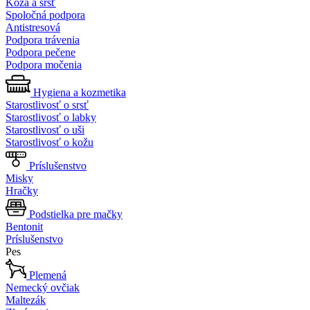
Koža a srsť
Spoločná podpora
Antistresová
Podpora trávenia
Podpora pečene
Podpora močenia
Hygiena a kozmetika
Starostlivosť o srsť
Starostlivosť o labky
Starostlivosť o uši
Starostlivosť o kožu
Príslušenstvo
Misky
Hračky
Podstielka pre mačky
Bentonit
Príslušenstvo
Pes
Plemená
Nemecký ovčiak
Maltezák