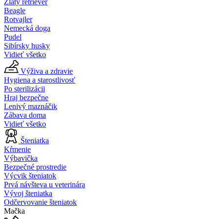
Zlatý retriever
Beagle
Rotvajler
Nemecká doga
Pudel
Sibírsky husky
Vidieť všetko
Výživa a zdravie
Hygiena a starostlivosť
Po sterilizácii
Hraj bezpečne
Lenivý maznáčik
Zábava doma
Vidieť všetko
Šteniatka
Kŕmenie
Výbavička
Bezpečné prostredie
Výcvik šteniatok
Prvá návšteva u veterinára
Vývoj šteniatka
Odčervovanie šteniatok
Mačka