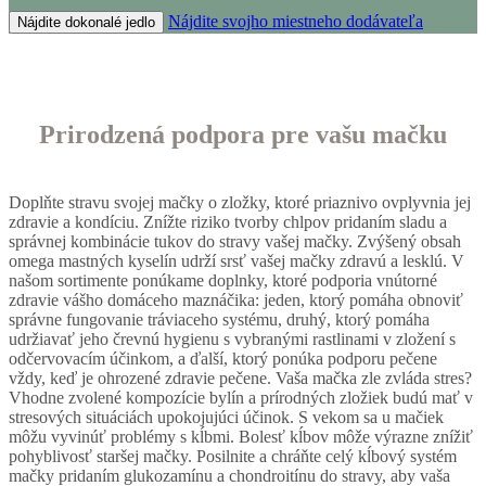
Nájdite svojho miestneho dodávateľa
Nájdite dokonalé jedlo
Prirodzená podpora pre vašu mačku
Doplňte stravu svojej mačky o zložky, ktoré priaznivo ovplyvnia jej
zdravie a kondíciu. Znížte riziko tvorby chlpov pridaním sladu a
správnej kombinácie tukov do stravy vašej mačky. Zvýšený obsah
omega mastných kyselín udrží srsť vašej mačky zdravú a lesklú. V
našom sortimente ponúkame doplnky, ktoré podporia vnútorné
zdravie vášho domáceho maznáčika: jeden, ktorý pomáha obnoviť
správne fungovanie tráviaceho systému, druhý, ktorý pomáha
udržiavať jeho črevnú hygienu s vybranými rastlinami v zložení s
odčervovacím účinkom, a ďalší, ktorý ponúka podporu pečene
vždy, keď je ohrozené zdravie pečene. Vaša mačka zle zvláda stres?
Vhodne zvolené kompozície bylín a prírodných zložiek budú mať v
stresových situáciách upokojujúci účinok. S vekom sa u mačiek
môžu vyvinúť problémy s kĺbmi. Bolesť kĺbov môže výrazne znížiť
pohyblivosť staršej mačky. Posilnite a chráňte celý kĺbový systém
mačky pridaním glukozamínu a chondroitínu do stravy, aby vaša