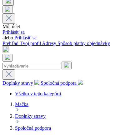
Môj účet
Prihlásiť sa
alebo
Prihlásiť sa
Prehľad
Tvoj profil
Adresy
Spôsob platby
objednávky
Doplnky stravy
Spoločná podpora
Všetko v tejto kategórii
Mačka
Doplnky stravy
Spoločná podpora