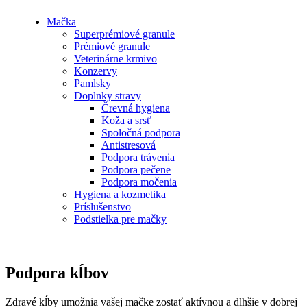
Mačka
Superprémiové granule
Prémiové granule
Veterinárne krmivo
Konzervy
Pamlsky
Doplnky stravy
Črevná hygiena
Koža a srsť
Spoločná podpora
Antistresová
Podpora trávenia
Podpora pečene
Podpora močenia
Hygiena a kozmetika
Príslušenstvo
Podstielka pre mačky
Podpora kĺbov
Zdravé kĺby umožnia vašej mačke zostať aktívnou a dlhšie v dobrej