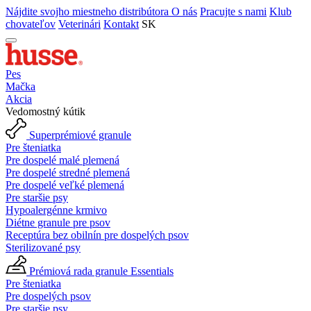
Nájdite svojho miestneho distribútora
O nás
Pracujte s nami
Klub
chovateľov
Veterinári
Kontakt
SK
Pes
Mačka
Akcia
Vedomostný kútik
Superprémiové granule
Pre šteniatka
Pre dospelé malé plemená
Pre dospelé stredné plemená
Pre dospelé veľké plemená
Pre staršie psy
Hypoalergénne krmivo
Diétne granule pre psov
Receptúra bez obilnín pre dospelých psov
Sterilizované psy
Prémiová rada granule Essentials
Pre šteniatka
Pre dospelých psov
Pre staršie psy