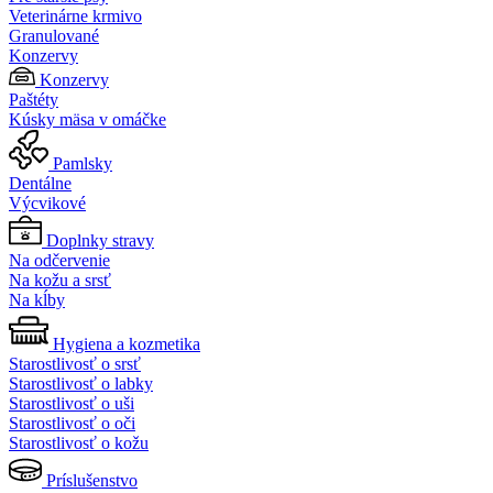
Veterinárne krmivo
Granulované
Konzervy
Konzervy
Paštéty
Kúsky mäsa v omáčke
Pamlsky
Dentálne
Výcvikové
Doplnky stravy
Na odčervenie
Na kožu a srsť
Na kĺby
Hygiena a kozmetika
Starostlivosť o srsť
Starostlivosť o labky
Starostlivosť o uši
Starostlivosť o oči
Starostlivosť o kožu
Príslušenstvo