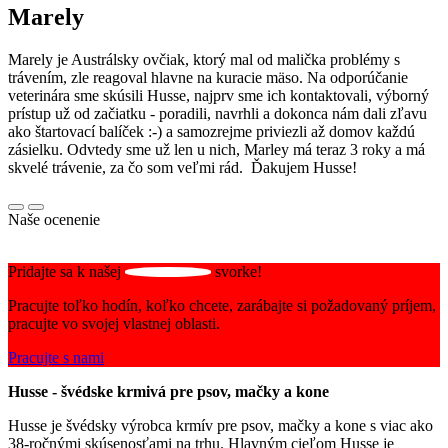
Marely
Marely je Austrálsky ovčiak, ktorý mal od malička problémy s
trávením, zle reagoval hlavne na kuracie mäso. Na odporúčanie
veterinára sme skúsili Husse, najprv sme ich kontaktovali, výborný
prístup už od začiatku - poradili, navrhli a dokonca nám dali zľavu
ako štartovací balíček :-) a samozrejme priviezli až domov každú
zásielku. Odvtedy sme už len u nich, Marley má teraz 3 roky a má
skvelé trávenie, za čo som veľmi rád. Ďakujem Husse!
Naše ocenenie
Pridajte sa k našej
svorke!
Pracujte toľko hodín, koľko chcete, zarábajte si požadovaný príjem,
pracujte vo svojej vlastnej oblasti.
Pracujte s nami
Husse - švédske krmivá pre psov, mačky a kone
Husse je švédsky výrobca krmív pre psov, mačky a kone s viac ako
38-ročnými skúsenosťami na trhu. Hlavným cieľom Husse je