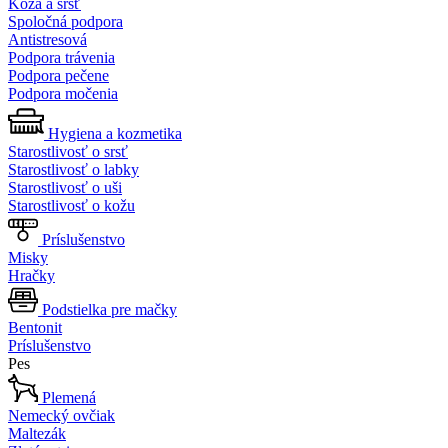
Koža a srsť
Spoločná podpora
Antistresová
Podpora trávenia
Podpora pečene
Podpora močenia
Hygiena a kozmetika
Starostlivosť o srsť
Starostlivosť o labky
Starostlivosť o uši
Starostlivosť o kožu
Príslušenstvo
Misky
Hračky
Podstielka pre mačky
Bentonit
Príslušenstvo
Pes
Plemená
Nemecký ovčiak
Maltezák