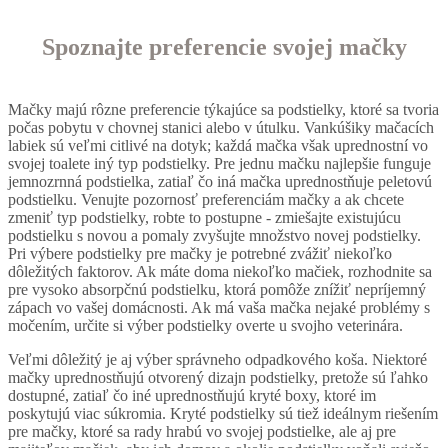
Spoznajte preferencie svojej mačky
Mačky majú rôzne preferencie týkajúce sa podstielky, ktoré sa tvoria
počas pobytu v chovnej stanici alebo v útulku. Vankúšiky mačacích
labiek sú veľmi citlivé na dotyk; každá mačka však uprednostní vo
svojej toalete iný typ podstielky. Pre jednu mačku najlepšie funguje
jemnozrnná podstielka, zatiaľ čo iná mačka uprednostňuje peletovú
podstielku. Venujte pozornosť preferenciám mačky a ak chcete
zmeniť typ podstielky, robte to postupne - zmiešajte existujúcu
podstielku s novou a pomaly zvyšujte množstvo novej podstielky.
Pri výbere podstielky pre mačky je potrebné zvážiť niekoľko
dôležitých faktorov. Ak máte doma niekoľko mačiek, rozhodnite sa
pre vysoko absorpčnú podstielku, ktorá pomôže znížiť nepríjemný
zápach vo vašej domácnosti. Ak má vaša mačka nejaké problémy s
močením, určite si výber podstielky overte u svojho veterinára.
Veľmi dôležitý je aj výber správneho odpadkového koša. Niektoré
mačky uprednostňujú otvorený dizajn podstielky, pretože sú ľahko
dostupné, zatiaľ čo iné uprednostňujú kryté boxy, ktoré im
poskytujú viac súkromia. Kryté podstielky sú tiež ideálnym riešením
pre mačky, ktoré sa rady hrabú vo svojej podstielke, ale aj pre