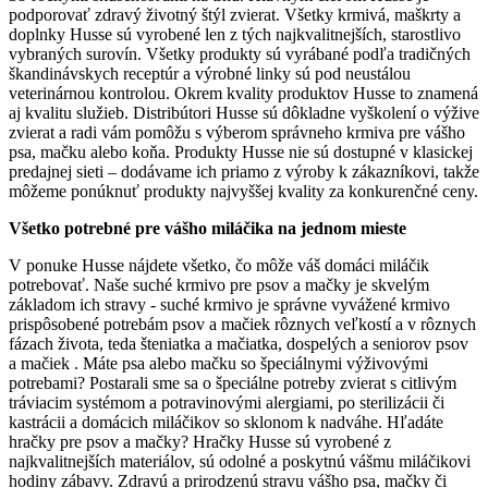
podporovať zdravý životný štýl zvierat. Všetky krmivá, maškrty a
doplnky Husse sú vyrobené len z tých najkvalitnejších, starostlivo
vybraných surovín. Všetky produkty sú vyrábané podľa tradičných
škandinávskych receptúr a výrobné linky sú pod neustálou
veterinárnou kontrolou. Okrem kvality produktov Husse to znamená
aj kvalitu služieb. Distribútori Husse sú dôkladne vyškolení o výžive
zvierat a radi vám pomôžu s výberom správneho krmiva pre vášho
psa, mačku alebo koňa. Produkty Husse nie sú dostupné v klasickej
predajnej sieti – dodávame ich priamo z výroby k zákazníkovi, takže
môžeme ponúknuť produkty najvyššej kvality za konkurenčné ceny.
Všetko potrebné pre vášho miláčika na jednom mieste
V ponuke Husse nájdete všetko, čo môže váš domáci miláčik
potrebovať. Naše suché krmivo pre psov a mačky je skvelým
základom ich stravy - suché krmivo je správne vyvážené krmivo
prispôsobené potrebám psov a mačiek rôznych veľkostí a v rôznych
fázach života, teda šteniatka a mačiatka, dospelých a seniorov psov
a mačiek . Máte psa alebo mačku so špeciálnymi výživovými
potrebami? Postarali sme sa o špeciálne potreby zvierat s citlivým
tráviacim systémom a potravinovými alergiami, po sterilizácii či
kastrácii a domácich miláčikov so sklonom k nadváhe. Hľadáte
hračky pre psov a mačky? Hračky Husse sú vyrobené z
najkvalitnejších materiálov, sú odolné a poskytnú vášmu miláčikovi
hodiny zábavy. Zdravú a prirodzenú stravu vášho psa, mačky či