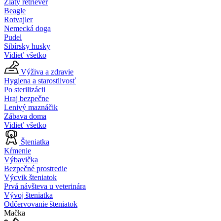
Zlatý retriever
Beagle
Rotvajler
Nemecká doga
Pudel
Sibírsky husky
Vidieť všetko
Výživa a zdravie
Hygiena a starostlivosť
Po sterilizácii
Hraj bezpečne
Lenivý maznáčik
Zábava doma
Vidieť všetko
Šteniatka
Kŕmenie
Výbavička
Bezpečné prostredie
Výcvik šteniatok
Prvá návšteva u veterinára
Vývoj šteniatka
Odčervovanie šteniatok
Mačka