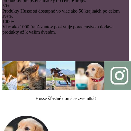
produktov pre psov a mačky do celej Európy.
50+
Produkty Husse sú dostupné vo viac ako 50 krajinách po celom
svete.
1000+
Viac ako 1000 franšízantov poskytuje poradenstvo a dodáva
produkty až k vašim dverám.
Husse šťastné domáce zvieratká!