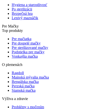
Hygiena a starostlivosť
Po sterilizácii
Bezpečná hra
Lenivý maznáčik
Pre Mačky
Top produkty
Pre mačiatka
Pre dospelé mačky
Pre sterilizované mačky
Podstielka pre mačky
Vonkajšia mačka
O plemenách
Ragdoll
Mainská mývalia mačka
Bengálska mačka
Perzská mačka
Siamská mačka
Výživa a zdravie
Problémy s močením