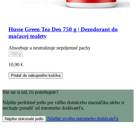
Husse Green Tea Deo 750 g | Dezodorant do
mačacej toalety
Absorbuje a neutralizuje nepríjemné pachy
750 g
10,90 €
Pridať do nákupného košíka
Nie ste si istí, čo potrebujete?
Nájdite perfektné jedlo pre vášho domáceho maznáčika alebo si
nechajte poradiť od miestneho dodávateľa.
Nájdite svojho miestneho dodávateľa
Nájdite dokonalé jedlo