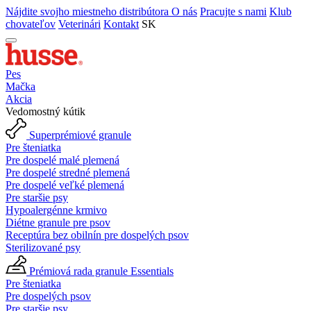
Nájdite svojho miestneho distribútora
O nás
Pracujte s nami
Klub
chovateľov
Veterinári
Kontakt
SK
Pes
Mačka
Akcia
Vedomostný kútik
Superprémiové granule
Pre šteniatka
Pre dospelé malé plemená
Pre dospelé stredné plemená
Pre dospelé veľké plemená
Pre staršie psy
Hypoalergénne krmivo
Diétne granule pre psov
Receptúra bez obilnín pre dospelých psov
Sterilizované psy
Prémiová rada granule Essentials
Pre šteniatka
Pre dospelých psov
Pre staršie psy