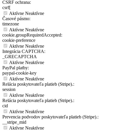
CSRF ochrana:
csrf[
Aktívne
Neaktívne
Časové pásmo:
timezone
Aktívne
Neaktívne
cookie.groupRequiredAccepted:
cookie-preference
Aktívne
Neaktívne
Integrácia CAPTCHA:
_GRECAPTCHA
Aktívne
Neaktívne
PayPal platby:
paypal-cookie-key
Aktívne
Neaktívne
Relácia poskytovateľa platieb (Stripe).:
session
Aktívne
Neaktívne
Relácia poskytovateľa platieb (Stripe).:
cid
Aktívne
Neaktívne
Prevencia podvodov poskytovateľa platieb (Stripe).:
__stripe_mid
Aktívne
Neaktívne