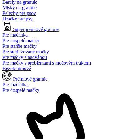
Barely na granule
Misky na granule
Pelechy pre psov
Hračky pre psy
Superprémiové granule
Pre mačiatka
Pre dospelé mačky
Pre staršie mačky
Pre sterilizované mačky
Pre mačky s nadváhou
Pre mačky s problémami s močovým traktom
Bezobilninové
Prémiové granule
Pre mačiatka
Pre dospelé mačky