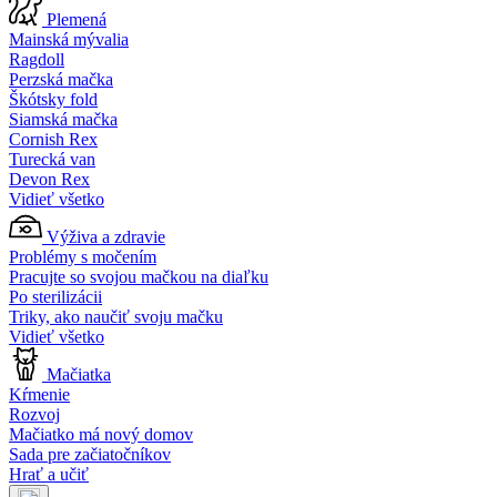
Plemená
Mainská mývalia
Ragdoll
Perzská mačka
Škótsky fold
Siamská mačka
Cornish Rex
Turecká van
Devon Rex
Vidieť všetko
Výživa a zdravie
Problémy s močením
Pracujte so svojou mačkou na diaľku
Po sterilizácii
Triky, ako naučiť svoju mačku
Vidieť všetko
Mačiatka
Kŕmenie
Rozvoj
Mačiatko má nový domov
Sada pre začiatočníkov
Hrať a učiť