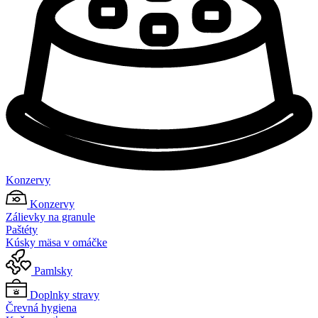
Konzervy
Konzervy
Zálievky na granule
Paštéty
Kúsky mäsa v omáčke
Pamlsky
Doplnky stravy
Črevná hygiena