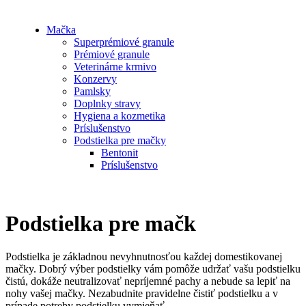
Mačka
Superprémiové granule
Prémiové granule
Veterinárne krmivo
Konzervy
Pamlsky
Doplnky stravy
Hygiena a kozmetika
Príslušenstvo
Podstielka pre mačky
Bentonit
Príslušenstvo
Podstielka pre mačk
Podstielka je základnou nevyhnutnosťou každej domestikovanej
mačky. Dobrý výber podstielky vám pomôže udržať vašu podstielku
čistú, dokáže neutralizovať nepríjemné pachy a nebude sa lepiť na
nohy vašej mačky. Nezabudnite pravidelne čistiť podstielku a v
prípade potreby podstielku vymieňať.