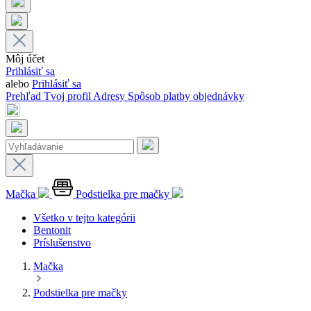
Môj účet
Prihlásiť sa
alebo
Prihlásiť sa
Prehľad
Tvoj profil
Adresy
Spôsob platby
objednávky
Mačka
Podstielka pre mačky
Všetko v tejto kategórii
Bentonit
Príslušenstvo
Mačka
Podstielka pre mačky