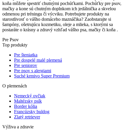
koňa môžete spestriť chutnými pochúťkami. Pochúťky pre psov,
mačky a kone sú chutným doplnkom ich jedálnička a skvelou
odmenou pri tréningu či výcviku. Potrebujete produkty na
starostlivosť o vášho domáceho maznáčika? Zaobstarajte si
šampóny, ošetrujúcu kozmetiku, oleje a mlieka, s ktorými sa
postaráte o krásny a zdravý vzhľad vášho psa, mačky či koňa .
Pre Psov
Top produkty
Pre šteniatka
Pre dospelé malé plemená
Pre seniorov
Pre psov s alergiami
Suché krmivo Super Premium
O plemenách
Nemecký ovčiak
Maltézsky psík
Border kólia
Francúzsky buldog
Zlatý retriever
Výživa a zdravie