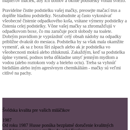
majiteľov mačiek, aby ich domov a okolie podstielky voňali sviežo.
Pravidelne čistite podstielku vašej mačky, preosejte mačací trus a
doplňte hladinu podstielky. Nezabudnite aj často vykonávať
všeobecné čistenie odpadkového koša, vrátane výmeny podstielky a
čistenia celej podstielky. Vône vašej mačky sa zhromažďujú v
odpadkovom boxe, čo mu zaručuje pocit slobody na toalete.
Dobrým pravidlom je vyprázdniť celý obsah nádoby na odpadky
približne dvakrát do mesiaca. Podstielka by sa však mala okamžite
vymeniť, ak sa z boxu šíri zápach alebo ak je podstielka vo
všeobecnosti mokrá alebo zhluknutá. Zakaždým, keď sa podstielka
úplne vymení, podnos treba dôkladne umyť jemným mydlom a
vodou (alebo roztokom vody a bieleho octu). Treba sa vyhnúť
bielidlám alebo iným agresívnym chemikáliám - mačky sú veľmi
citlivé na pachy.
Švédska kvalita pre vašich miláčikov
1987
Od roku 1987 Husse ponúka bezplatné doručenie kvalitných