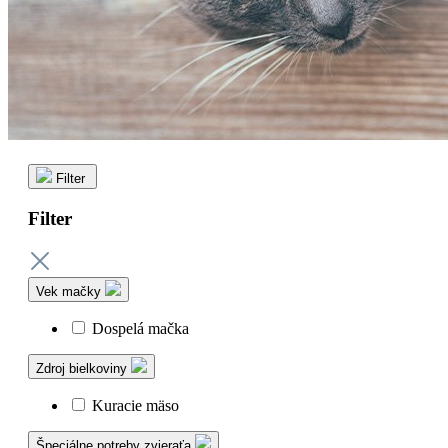
Filter
Filter
Vek mačky
Dospelá mačka
Zdroj bielkoviny
Kuracie mäso
Špeciálne potreby zvieraťa