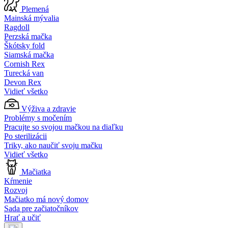
Plemená
Mainská mývalia
Ragdoll
Perzská mačka
Škótsky fold
Siamská mačka
Cornish Rex
Turecká van
Devon Rex
Vidieť všetko
Výživa a zdravie
Problémy s močením
Pracujte so svojou mačkou na diaľku
Po sterilizácii
Triky, ako naučiť svoju mačku
Vidieť všetko
Mačiatka
Kŕmenie
Rozvoj
Mačiatko má nový domov
Sada pre začiatočníkov
Hrať a učiť