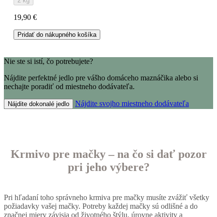
2 kg
19,90 €
Pridať do nákupného košíka
Nie ste si istí, čo potrebujete?
Nájdite perfektné jedlo pre vášho domáceho maznáčika alebo si
nechajte poradiť od miestneho dodávateľa.
Nájdite svojho miestneho dodávateľa
Nájdite dokonalé jedlo
Krmivo pre mačky – na čo si dať pozor
pri jeho výbere?
Pri hľadaní toho správneho krmiva pre mačky musíte zvážiť všetky
požiadavky vašej mačky. Potreby každej mačky sú odlišné a do
značnej miery závisia od životného štýlu, úrovne aktivity a