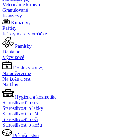
Veterinárne krmivo
Granulované
Konzervy
Konzervy
Paštéty
Kúsky mäsa v omáčke
Pamlsky
Dentálne
Výcvikové
Doplnky stravy
Na odčervenie
Na kožu a srsť
Na kĺby
Hygiena a kozmetika
Starostlivosť o srsť
Starostlivosť o labky
Starostlivosť o uši
Starostlivosť o oči
Starostlivosť o kožu
Príslušenstvo