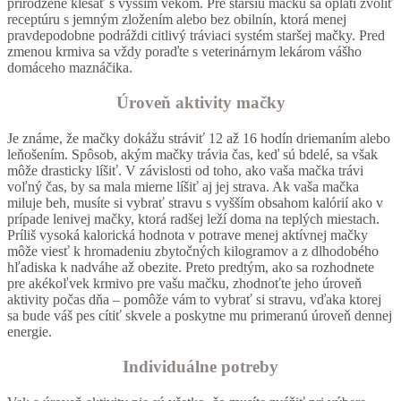
prirodzene klesať s vyšším vekom. Pre staršiu mačku sa oplatí zvoliť
receptúru s jemným zložením alebo bez obilnín, ktorá menej
pravdepodobne podráždi citlivý tráviaci systém staršej mačky. Pred
zmenou krmiva sa vždy poraďte s veterinárnym lekárom vášho
domáceho maznáčika.
Úroveň aktivity mačky
Je známe, že mačky dokážu stráviť 12 až 16 hodín driemaním alebo
leňošením. Spôsob, akým mačky trávia čas, keď sú bdelé, sa však
môže drasticky líšiť. V závislosti od toho, ako vaša mačka trávi
voľný čas, by sa mala mierne líšiť aj jej strava. Ak vaša mačka
miluje beh, musíte si vybrať stravu s vyšším obsahom kalórií ako v
prípade lenivej mačky, ktorá radšej leží doma na teplých miestach.
Príliš vysoká kalorická hodnota v potrave menej aktívnej mačky
môže viesť k hromadeniu zbytočných kilogramov a z dlhodobého
hľadiska k nadváhe až obezite. Preto predtým, ako sa rozhodnete
pre akékoľvek krmivo pre vašu mačku, zhodnoťte jeho úroveň
aktivity počas dňa – pomôže vám to vybrať si stravu, vďaka ktorej
sa bude váš pes cítiť skvele a poskytne mu primeranú úroveň dennej
energie.
Individuálne potreby