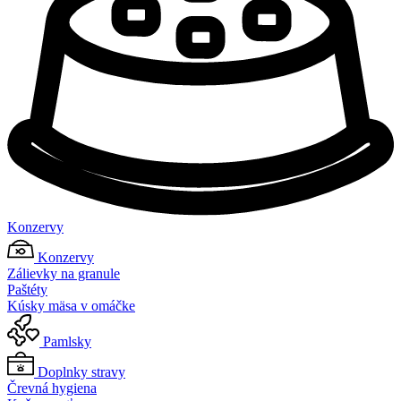
Konzervy
Konzervy
Zálievky na granule
Paštéty
Kúsky mäsa v omáčke
Pamlsky
Doplnky stravy
Črevná hygiena