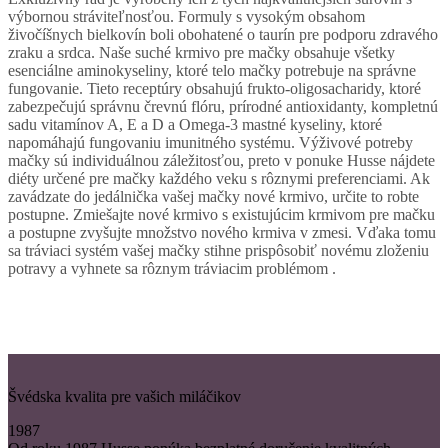
výbornou stráviteľnosťou. Formuly s vysokým obsahom
živočíšnych bielkovín boli obohatené o taurín pre podporu zdravého
zraku a srdca. Naše suché krmivo pre mačky obsahuje všetky
esenciálne aminokyseliny, ktoré telo mačky potrebuje na správne
fungovanie. Tieto receptúry obsahujú frukto-oligosacharidy, ktoré
zabezpečujú správnu črevnú flóru, prírodné antioxidanty, kompletnú
sadu vitamínov A, E a D a Omega-3 mastné kyseliny, ktoré
napomáhajú fungovaniu imunitného systému. Výživové potreby
mačky sú individuálnou záležitosťou, preto v ponuke Husse nájdete
diéty určené pre mačky každého veku s rôznymi preferenciami. Ak
zavádzate do jedálnička vašej mačky nové krmivo, určite to robte
postupne. Zmiešajte nové krmivo s existujúcim krmivom pre mačku
a postupne zvyšujte množstvo nového krmiva v zmesi. Vďaka tomu
sa tráviaci systém vašej mačky stihne prispôsobiť novému zloženiu
potravy a vyhnete sa rôznym tráviacim problémom .
Švédska kvalita pre vašich miláčikov
1987