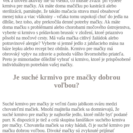
Vek a úroveň aktivity nie sú všetko, čo musíte zvážiť pri výbere
krmiva pre mačky. Ak máte doma mačičku po kastrácii alebo
sterilizácii, pamätajte, že takáto mačacia strava musí obsahovať
menej tuku a viac vlákniny - vďaka tomu uspokojí chuť do jedla na
dlhšie, bez toho, aby prekročila denné potreby mačky. Ak máte
doma mačku s problémami alebo chorobami močového ústrojenstva,
vyberte si krmivo s prídavkom brusníc v zložení, ktoré priaznivo
pôsobí na močové cesty. Má vaša mačka citlivý žalúdok alebo
potravinové alergie? Vyberte si jemné jedlo z jahňacieho mäsa na
báze lepku alebo recept bez obilnín. Krmivo pre mačky má
obrovský vplyv na zdravie a pohodu vášho štvornohého priateľa.
Preto je mimoriadne dôležité vybrať si krmivo, ktoré je prispôsobené
individuálnym potrebám vašej mačky.
Je suché krmivo pre mačky dobrou
voľbou?
Suché krmivo pre mačky je veľmi často jablkom sváru medzi
chovateľmi mačiek. Mnohí majitelia mačiek sa domnievajú, že
suché krmivo pre mačky je najhoršie jedlo, ktoré môže byť podané
purr. K dispozícii je tiež a celá skupina fanúšikov suchého krmiva
pre mačky. Chovatelia mačiek sa roky hádali, či je suché krmivo pre
mačku dobrou voľbou. Divoké mačky sú zvyknuté prijímať