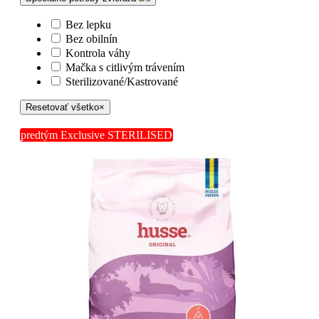
Bez lepku
Bez obilnín
Kontrola váhy
Mačka s citlivým trávením
Sterilizované/Kastrované
Resetovať všetko
×
predtým Exclusive STERILISED