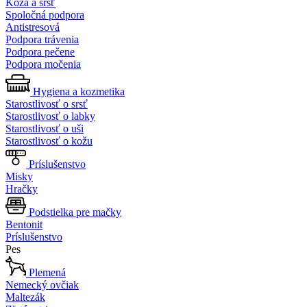
Koža a srsť
Spoločná podpora
Antistresová
Podpora trávenia
Podpora pečene
Podpora močenia
Hygiena a kozmetika
Starostlivosť o srsť
Starostlivosť o labky
Starostlivosť o uši
Starostlivosť o kožu
Príslušenstvo
Misky
Hračky
Podstielka pre mačky
Bentonit
Príslušenstvo
Pes
Plemená
Nemecký ovčiak
Maltezák