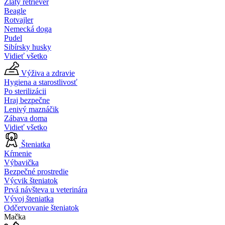
Zlatý retriever
Beagle
Rotvajler
Nemecká doga
Pudel
Sibírsky husky
Vidieť všetko
Výživa a zdravie
Hygiena a starostlivosť
Po sterilizácii
Hraj bezpečne
Lenivý maznáčik
Zábava doma
Vidieť všetko
Šteniatka
Kŕmenie
Výbavička
Bezpečné prostredie
Výcvik šteniatok
Prvá návšteva u veterinára
Vývoj šteniatka
Odčervovanie šteniatok
Mačka