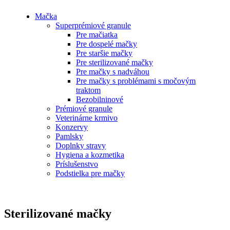
Mačka
Superprémiové granule
Pre mačiatka
Pre dospelé mačky
Pre staršie mačky
Pre sterilizované mačky
Pre mačky s nadváhou
Pre mačky s problémami s močovým
traktom
Bezobilninové
Prémiové granule
Veterinárne krmivo
Konzervy
Pamlsky
Doplnky stravy
Hygiena a kozmetika
Príslušenstvo
Podstielka pre mačky
Sterilizované mačky