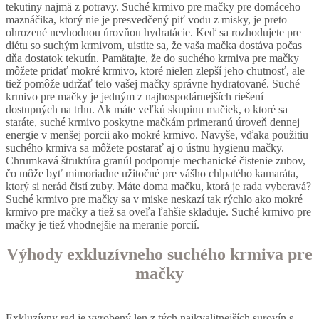
tekutiny najmä z potravy. Suché krmivo pre mačky pre domáceho
maznáčika, ktorý nie je presvedčený piť vodu z misky, je preto
ohrozené nevhodnou úrovňou hydratácie. Keď sa rozhodujete pre
diétu so suchým krmivom, uistite sa, že vaša mačka dostáva počas
dňa dostatok tekutín. Pamätajte, že do suchého krmiva pre mačky
môžete pridať mokré krmivo, ktoré nielen zlepší jeho chutnosť, ale
tiež pomôže udržať telo vašej mačky správne hydratované. Suché
krmivo pre mačky je jedným z najhospodárnejších riešení
dostupných na trhu. Ak máte veľkú skupinu mačiek, o ktoré sa
staráte, suché krmivo poskytne mačkám primeranú úroveň dennej
energie v menšej porcii ako mokré krmivo. Navyše, vďaka použitiu
suchého krmiva sa môžete postarať aj o ústnu hygienu mačky.
Chrumkavá štruktúra granúl podporuje mechanické čistenie zubov,
čo môže byť mimoriadne užitočné pre vášho chlpatého kamaráta,
ktorý si nerád čistí zuby. Máte doma mačku, ktorá je rada vyberavá?
Suché krmivo pre mačky sa v miske neskazí tak rýchlo ako mokré
krmivo pre mačky a tiež sa oveľa ľahšie skladuje. Suché krmivo pre
mačky je tiež vhodnejšie na meranie porcií.
Výhody exkluzívneho suchého krmiva pre
mačky
Exkluzívny rad je vyrobený len z tých najkvalitnejších surovín s