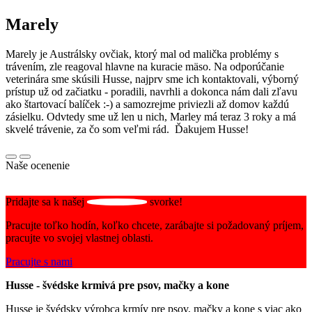
Marely
Marely je Austrálsky ovčiak, ktorý mal od malička problémy s
trávením, zle reagoval hlavne na kuracie mäso. Na odporúčanie
veterinára sme skúsili Husse, najprv sme ich kontaktovali, výborný
prístup už od začiatku - poradili, navrhli a dokonca nám dali zľavu
ako štartovací balíček :-) a samozrejme priviezli až domov každú
zásielku. Odvtedy sme už len u nich, Marley má teraz 3 roky a má
skvelé trávenie, za čo som veľmi rád. Ďakujem Husse!
Naše ocenenie
Pridajte sa k našej
svorke!
Pracujte toľko hodín, koľko chcete, zarábajte si požadovaný príjem,
pracujte vo svojej vlastnej oblasti.
Pracujte s nami
Husse - švédske krmivá pre psov, mačky a kone
Husse je švédsky výrobca krmív pre psov, mačky a kone s viac ako