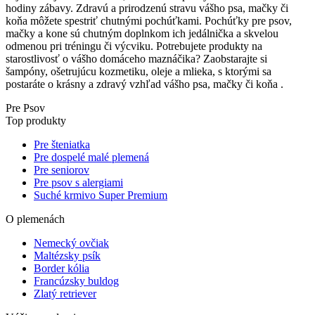
hodiny zábavy. Zdravú a prirodzenú stravu vášho psa, mačky či
koňa môžete spestriť chutnými pochúťkami. Pochúťky pre psov,
mačky a kone sú chutným doplnkom ich jedálnička a skvelou
odmenou pri tréningu či výcviku. Potrebujete produkty na
starostlivosť o vášho domáceho maznáčika? Zaobstarajte si
šampóny, ošetrujúcu kozmetiku, oleje a mlieka, s ktorými sa
postaráte o krásny a zdravý vzhľad vášho psa, mačky či koňa .
Pre Psov
Top produkty
Pre šteniatka
Pre dospelé malé plemená
Pre seniorov
Pre psov s alergiami
Suché krmivo Super Premium
O plemenách
Nemecký ovčiak
Maltézsky psík
Border kólia
Francúzsky buldog
Zlatý retriever