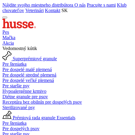
Nájdite svojho miestneho distribútora
O nás
Pracujte s nami
Klub
chovateľov
Veterinári
Kontakt
SK
Pes
Mačka
Akcia
Vedomostný kútik
Superprémiové granule
Pre šteniatka
Pre dospelé malé plemená
Pre dospelé stredné plemená
Pre dospelé veľké plemená
Pre staršie psy
Hypoalergénne krmivo
Diétne granule pre psov
Receptúra bez obilnín pre dospelých psov
Sterilizované psy
Prémiová rada granule Essentials
Pre šteniatka
Pre dospelých psov
Pre staršie psy