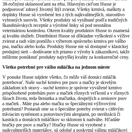
38-ročnými skúsenosťami na trhu. Hlavným cieľom Husse je
podporovať zdravý životný štýl zvierat. Všetky krmivá, maškrty a
doplnky Husse sú vyrobené len z tých najkvalitnejších, starostlivo
vybraných surovín. Všetky produkty sú vyrábané podľa tradičných
škandinávskych receptúr a výrobné linky sú pod neustálou
veterinárnou kontrolou. Okrem kvality produktov Husse to znamená
aj kvalitu služieb. Distribútori Husse sú dôkladne vyškolení o výžive
zvierat a radi vám pomôžu s výberom správneho krmiva pre vášho
psa, mačku alebo koňa. Produkty Husse nie sú dostupné v klasickej
predajnej sieti – dodávame ich priamo z výroby k zákazníkovi, takže
môžeme ponúknuť produkty najvyššej kvality za konkurenčné ceny.
Všetko potrebné pre vášho miláčika na jednom mieste
V ponuke Husse nájdete všetko, čo môže váš domáci miláčik
potrebovať. Naše suché krmivo pre psov a mačky je skvelým
základom ich stravy - suché krmivo je správne vyvážené krmivo
prispôsobené potrebám psov a mačiek rôznych veľkostí a v rôznych
fázach života, teda šteniatka a mačiatka, dospelých a seniorov psov
a mačiek . Máte psa alebo mačku so špeciálnymi výživovými
potrebami? Postarali sme sa o špeciálne potreby zvierat s citlivým
tráviacim systémom a potravinovými alergiami, po sterilizácii či
kastrácii a domácich miláčikov so sklonom k nadváhe. Hľadáte
hračky pre psov a mačky? Hračky Husse sú vyrobené z
najkvalitnejších materiálov, sú odolné a poskytnú vášmu miláčikovi