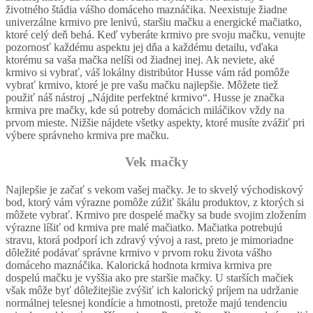
životného štádia vášho domáceho maznáčika. Neexistuje žiadne
univerzálne krmivo pre lenivú, staršiu mačku a energické mačiatko,
ktoré celý deň behá. Keď vyberáte krmivo pre svoju mačku, venujte
pozornosť každému aspektu jej dňa a každému detailu, vďaka
ktorému sa vaša mačka nelíši od žiadnej inej. Ak neviete, aké
krmivo si vybrať, váš lokálny distribútor Husse vám rád pomôže
vybrať krmivo, ktoré je pre vašu mačku najlepšie. Môžete tiež
použiť náš nástroj „Nájdite perfektné krmivo“. Husse je značka
krmiva pre mačky, kde sú potreby domácich miláčikov vždy na
prvom mieste. Nižšie nájdete všetky aspekty, ktoré musíte zvážiť pri
výbere správneho krmiva pre mačku.
Vek mačky
Najlepšie je začať s vekom vašej mačky. Je to skvelý východiskový
bod, ktorý vám výrazne pomôže zúžiť škálu produktov, z ktorých si
môžete vybrať. Krmivo pre dospelé mačky sa bude svojim zložením
výrazne líšiť od krmiva pre malé mačiatko. Mačiatka potrebujú
stravu, ktorá podporí ich zdravý vývoj a rast, preto je mimoriadne
dôležité podávať správne krmivo v prvom roku života vášho
domáceho maznáčika. Kalorická hodnota krmiva krmiva pre
dospelú mačku je vyššia ako pre staršie mačky. U starších mačiek
však môže byť dôležitejšie zvýšiť ich kalorický príjem na udržanie
normálnej telesnej kondície a hmotnosti, pretože majú tendenciu