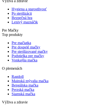
Výživa a zdravie
Hygiena a starostlivosť
Po sterilizácii
Bezpečná hra
Lenivý maznáčik
Pre Mačky
Top produkty
Pre mačiatka
Pre dospelé mačky
Pre sterilizované mačky
Podstielka pre mačky
Vonkajšia mačka
O plemenách
Ragdoll
Mainská mývalia mačka
Bengálska mačka
Perzská mačka
Siamská mačka
Výživa a zdravie