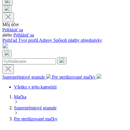
Môj účet
Prihlásiť sa
alebo
Prihlásiť sa
Prehľad
Tvoj profil
Adresy
Spôsob platby
objednávky
Superprémiové granule
Pre sterilizované mačky
Všetko v tejto kategórii
Mačka
Superprémiové granule
Pre sterilizované mačky