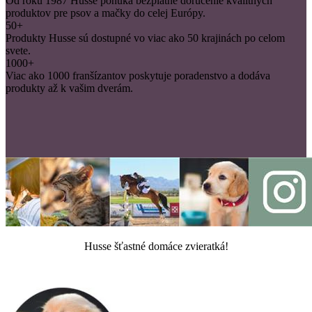
Od roku 1987 Husse ponúka bezplatné doručenie kvalitných
produktov pre psov a mačky do celej Európy.
50+
Produkty Husse sú dostupné vo viac ako 50 krajinách po celom
svete.
1000+
Viac ako 1000 franšízantov poskytuje poradenstvo a dodáva
produkty až k vašim dverám.
Husse šťastné domáce zvieratká!