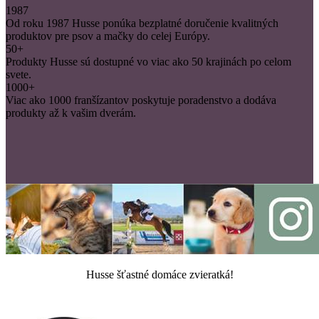
1987
Od roku 1987 Husse ponúka bezplatné doručenie kvalitných
produktov pre psov a mačky do celej Európy.
50+
Produkty Husse sú dostupné vo viac ako 50 krajinách po celom
svete.
1000+
Viac ako 1000 franšízantov poskytuje poradenstvo a dodáva
produkty až k vašim dverám.
Husse šťastné domáce zvieratká!