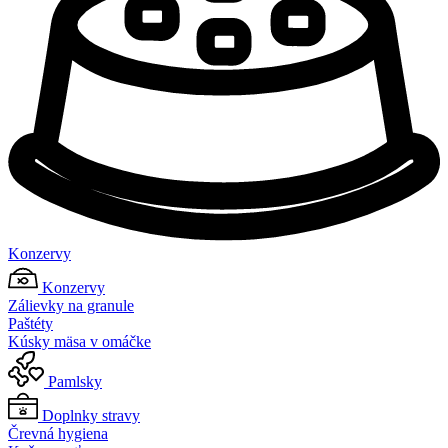
Konzervy
Konzervy
Zálievky na granule
Paštéty
Kúsky mäsa v omáčke
Pamlsky
Doplnky stravy
Črevná hygiena