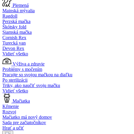
Plemená
Mainská mývalia
Ragdoll
Perzská mačka
Škótsky fold
Siamská mačka
Cornish Rex
Turecká van
Devon Rex
Vidieť všetko
Výživa a zdravie
Problémy s močením
Pracujte so svojou mačkou na diaľku
Po sterilizácii
Triky, ako naučiť svoju mačku
Vidieť všetko
Mačiatka
Kŕmenie
Rozvoj
Mačiatko má nový domov
Sada pre začiatočníkov
Hrať a učiť