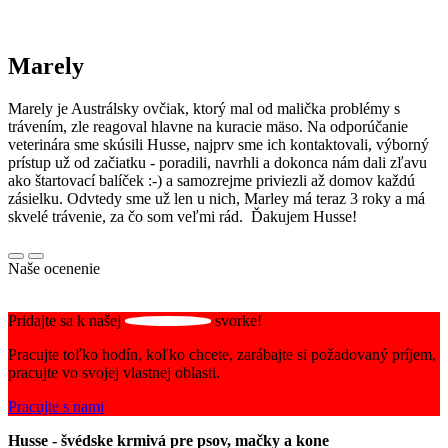
Marely
Marely je Austrálsky ovčiak, ktorý mal od malička problémy s
trávením, zle reagoval hlavne na kuracie mäso. Na odporúčanie
veterinára sme skúsili Husse, najprv sme ich kontaktovali, výborný
prístup už od začiatku - poradili, navrhli a dokonca nám dali zľavu
ako štartovací balíček :-) a samozrejme priviezli až domov každú
zásielku. Odvtedy sme už len u nich, Marley má teraz 3 roky a má
skvelé trávenie, za čo som veľmi rád. Ďakujem Husse!
Naše ocenenie
Pridajte sa k našej
svorke!
Pracujte toľko hodín, koľko chcete, zarábajte si požadovaný príjem,
pracujte vo svojej vlastnej oblasti.
Pracujte s nami
Husse - švédske krmivá pre psov, mačky a kone