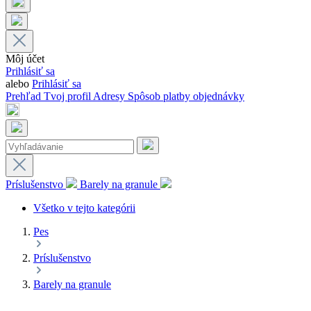
Môj účet
Prihlásiť sa
alebo
Prihlásiť sa
Prehľad
Tvoj profil
Adresy
Spôsob platby
objednávky
Príslušenstvo
Barely na granule
Všetko v tejto kategórii
Pes
Príslušenstvo
Barely na granule