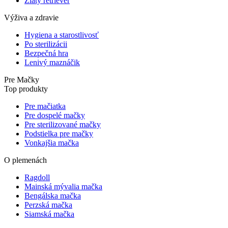
Zlatý retriever
Výživa a zdravie
Hygiena a starostlivosť
Po sterilizácii
Bezpečná hra
Lenivý maznáčik
Pre Mačky
Top produkty
Pre mačiatka
Pre dospelé mačky
Pre sterilizované mačky
Podstielka pre mačky
Vonkajšia mačka
O plemenách
Ragdoll
Mainská mývalia mačka
Bengálska mačka
Perzská mačka
Siamská mačka