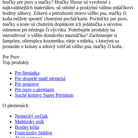
hračky pre psov a mačky? Hračky Husse sú vyrobené z
najkvalitnejších materiálov, sú odolné a poskytnú vášmu miláčikovi
hodiny zábavy. Zdravú a prirodzenú stravu vášho psa, mačky či
koňa môžete spestriť chutnými pochúťkami. Pochúťky pre psov,
mačky a kone sú chutným doplnkom ich jedálnička a skvelou
odmenou pri tréningu či výcviku. Potrebujete produkty na
starostlivosť o vášho domáceho maznáčika? Zaobstarajte si
šampóny, ošetrujúcu kozmetiku, oleje a mlieka, s ktorými sa
postaráte o krásny a zdravý vzhľad vášho psa, mačky či koňa .
Pre Psov
Top produkty
Pre šteniatka
Pre dospelé malé plemená
Pre seniorov
Pre psov s alergiami
Suché krmivo Super Premium
O plemenách
Nemecký ovčiak
Maltézsky psík
Border kólia
Francúzsky buldog