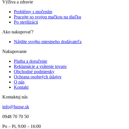
Výživa a zdravie
Problémy s močením
Pracujte so svojou mačkou na diaľku
Po sterilizácii
Ako nakupovať?
Nájdite svojho miestneho dodávateľa
Nakupovanie
Platba a doručenie
Reklamácie a vrátenie tovaru
Obchodné podmienky
Ochrana osobných údajov
O nás
Kontakt
Kontaktuj nás
info@husse.sk
0948 70 70 50
Po – Pi, 9:00 – 16:00