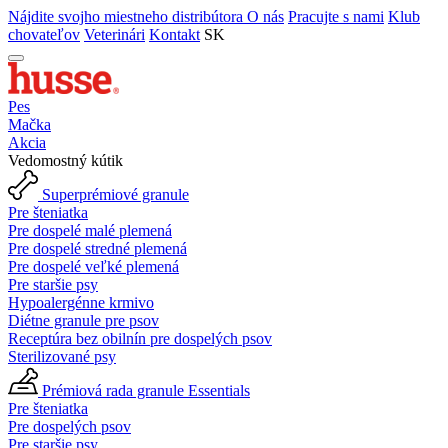
Nájdite svojho miestneho distribútora
O nás
Pracujte s nami
Klub
chovateľov
Veterinári
Kontakt
SK
Pes
Mačka
Akcia
Vedomostný kútik
Superprémiové granule
Pre šteniatka
Pre dospelé malé plemená
Pre dospelé stredné plemená
Pre dospelé veľké plemená
Pre staršie psy
Hypoalergénne krmivo
Diétne granule pre psov
Receptúra bez obilnín pre dospelých psov
Sterilizované psy
Prémiová rada granule Essentials
Pre šteniatka
Pre dospelých psov
Pre staršie psy