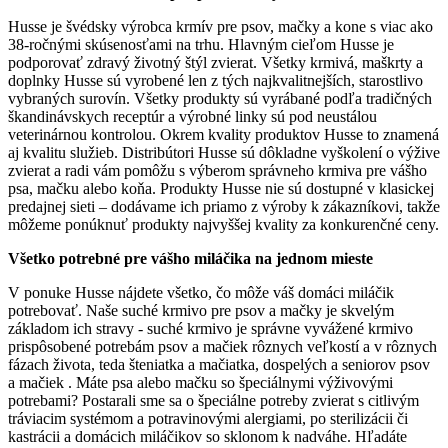
Husse je švédsky výrobca krmív pre psov, mačky a kone s viac ako
38-ročnými skúsenosťami na trhu. Hlavným cieľom Husse je
podporovať zdravý životný štýl zvierat. Všetky krmivá, maškrty a
doplnky Husse sú vyrobené len z tých najkvalitnejších, starostlivo
vybraných surovín. Všetky produkty sú vyrábané podľa tradičných
škandinávskych receptúr a výrobné linky sú pod neustálou
veterinárnou kontrolou. Okrem kvality produktov Husse to znamená
aj kvalitu služieb. Distribútori Husse sú dôkladne vyškolení o výžive
zvierat a radi vám pomôžu s výberom správneho krmiva pre vášho
psa, mačku alebo koňa. Produkty Husse nie sú dostupné v klasickej
predajnej sieti – dodávame ich priamo z výroby k zákazníkovi, takže
môžeme ponúknuť produkty najvyššej kvality za konkurenčné ceny.
Všetko potrebné pre vášho miláčika na jednom mieste
V ponuke Husse nájdete všetko, čo môže váš domáci miláčik
potrebovať. Naše suché krmivo pre psov a mačky je skvelým
základom ich stravy - suché krmivo je správne vyvážené krmivo
prispôsobené potrebám psov a mačiek rôznych veľkostí a v rôznych
fázach života, teda šteniatka a mačiatka, dospelých a seniorov psov
a mačiek . Máte psa alebo mačku so špeciálnymi výživovými
potrebami? Postarali sme sa o špeciálne potreby zvierat s citlivým
tráviacim systémom a potravinovými alergiami, po sterilizácii či
kastrácii a domácich miláčikov so sklonom k nadváhe. Hľadáte