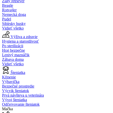
Zlatý retriever
Beagle
Rotvajler
Nemecká doga
Pudel
Sibírsky husky
Vidieť všetko
Výživa a zdravie
Hygiena a starostlivosť
Po sterilizácii
Hraj bezpečne
Lenivý maznáčik
Zábava doma
Vidieť všetko
Šteniatka
Kŕmenie
Výbavička
Bezpečné prostredie
Výcvik šteniatok
Prvá návšteva u veterinára
Vývoj šteniatka
Odčervovanie šteniatok
Mačka