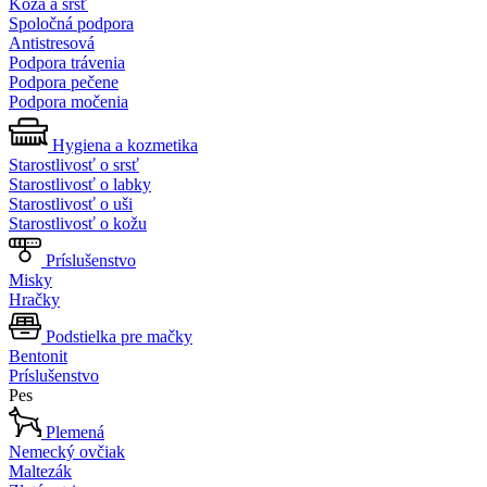
Koža a srsť
Spoločná podpora
Antistresová
Podpora trávenia
Podpora pečene
Podpora močenia
Hygiena a kozmetika
Starostlivosť o srsť
Starostlivosť o labky
Starostlivosť o uši
Starostlivosť o kožu
Príslušenstvo
Misky
Hračky
Podstielka pre mačky
Bentonit
Príslušenstvo
Pes
Plemená
Nemecký ovčiak
Maltezák