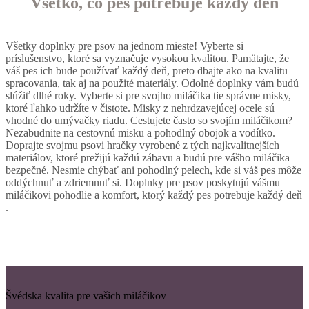
Všetko, čo pes potrebuje každý deň
Všetky doplnky pre psov na jednom mieste! Vyberte si
príslušenstvo, ktoré sa vyznačuje vysokou kvalitou. Pamätajte, že
váš pes ich bude používať každý deň, preto dbajte ako na kvalitu
spracovania, tak aj na použité materiály. Odolné doplnky vám budú
slúžiť dlhé roky. Vyberte si pre svojho miláčika tie správne misky,
ktoré ľahko udržíte v čistote. Misky z nehrdzavejúcej ocele sú
vhodné do umývačky riadu. Cestujete často so svojím miláčikom?
Nezabudnite na cestovnú misku a pohodlný obojok a vodítko.
Doprajte svojmu psovi hračky vyrobené z tých najkvalitnejších
materiálov, ktoré prežijú každú zábavu a budú pre vášho miláčika
bezpečné. Nesmie chýbať ani pohodlný pelech, kde si váš pes môže
oddýchnuť a zdriemnuť si. Doplnky pre psov poskytujú vášmu
miláčikovi pohodlie a komfort, ktorý každý pes potrebuje každý deň
.
Švédska kvalita pre vašich miláčikov