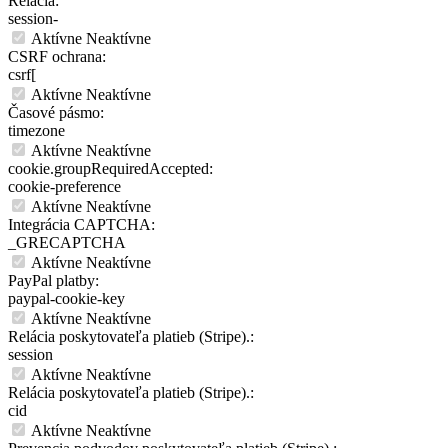
Relácia:
session-
Aktívne
Neaktívne
CSRF ochrana:
csrf[
Aktívne
Neaktívne
Časové pásmo:
timezone
Aktívne
Neaktívne
cookie.groupRequiredAccepted:
cookie-preference
Aktívne
Neaktívne
Integrácia CAPTCHA:
_GRECAPTCHA
Aktívne
Neaktívne
PayPal platby:
paypal-cookie-key
Aktívne
Neaktívne
Relácia poskytovateľa platieb (Stripe).:
session
Aktívne
Neaktívne
Relácia poskytovateľa platieb (Stripe).:
cid
Aktívne
Neaktívne