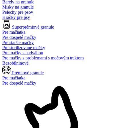
Barely na granule
Misky na granule
Pelechy pre psov
Hračky pre psy
Superprémiové granule
Pre mačiatka
Pre dospelé mačky
Pre staršie mačky
Pre sterilizované mačky
Pre mačky s nadváhou
Pre mačky s problémami s močovým traktom
Bezobilninové
Prémiové granule
Pre mačiatka
Pre dospelé mačky