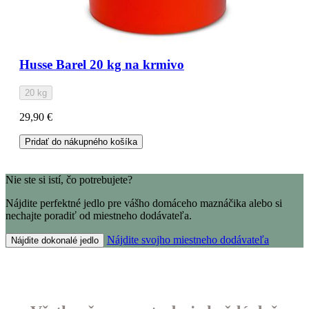
Husse Barel 20 kg na krmivo
20 kg
29,90 €
Pridať do nákupného košíka
Nie ste si istí, čo potrebujete?
Nájdite perfektné jedlo pre vášho domáceho maznáčika alebo si
nechajte poradiť od miestneho dodávateľa.
Nájdite svojho miestneho dodávateľa
Nájdite dokonalé jedlo