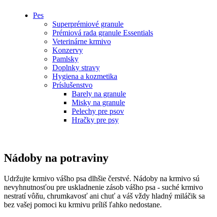
Pes
Superprémiové granule
Prémiová rada granule Essentials
Veterinárne krmivo
Konzervy
Pamlsky
Doplnky stravy
Hygiena a kozmetika
Príslušenstvo
Barely na granule
Misky na granule
Pelechy pre psov
Hračky pre psy
Nádoby na potraviny
Udržujte krmivo vášho psa dlhšie čerstvé. Nádoby na krmivo sú
nevyhnutnosťou pre uskladnenie zásob vášho psa - suché krmivo
nestratí vôňu, chrumkavosť ani chuť a váš vždy hladný miláčik sa
bez vašej pomoci ku krmivu príliš ľahko nedostane.