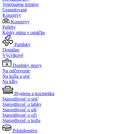
Veterinárne krmivo
Granulované
Konzervy
Konzervy
Paštéty
Kúsky mäsa v omáčke
Pamlsky
Dentálne
Výcvikové
Doplnky stravy
Na odčervenie
Na kožu a srsť
Na kĺby
Hygiena a kozmetika
Starostlivosť o srsť
Starostlivosť o labky
Starostlivosť o uši
Starostlivosť o oči
Starostlivosť o kožu
Príslušenstvo