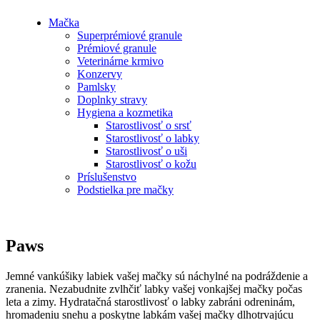
Mačka
Superprémiové granule
Prémiové granule
Veterinárne krmivo
Konzervy
Pamlsky
Doplnky stravy
Hygiena a kozmetika
Starostlivosť o srsť
Starostlivosť o labky
Starostlivosť o uši
Starostlivosť o kožu
Príslušenstvo
Podstielka pre mačky
Paws
Jemné vankúšiky labiek vašej mačky sú náchylné na podráždenie a
zranenia. Nezabudnite zvlhčiť labky vašej vonkajšej mačky počas
leta a zimy. Hydratačná starostlivosť o labky zabráni odreninám,
hromadeniu snehu a poskytne labkám vašej mačky dlhotrvajúcu