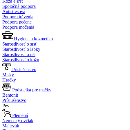
Koža a srsť
Spoločná podpora
Antistresová
Podpora trávenia
Podpora pečene
Podpora močenia
Hygiena a kozmetika
Starostlivosť o srsť
Starostlivosť o labky
Starostlivosť o uši
Starostlivosť o kožu
Príslušenstvo
Misky
Hračky
Podstielka pre mačky
Bentonit
Príslušenstvo
Pes
Plemená
Nemecký ovčiak
Maltezák