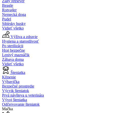
Zlatý retriever
Beagle
Rotvajler
Nemecká doga
Pudel
Sibírsky husky
Vidieť všetko
Výživa a zdravie
Hygiena a starostlivosť
Po sterilizácii
Hraj bezpečne
Lenivý maznáčik
Zábava doma
Vidieť všetko
Šteniatka
Kŕmenie
Výbavička
Bezpečné prostredie
Výcvik šteniatok
Prvá návšteva u veterinára
Vývoj šteniatka
Odčervovanie šteniatok
Mačka