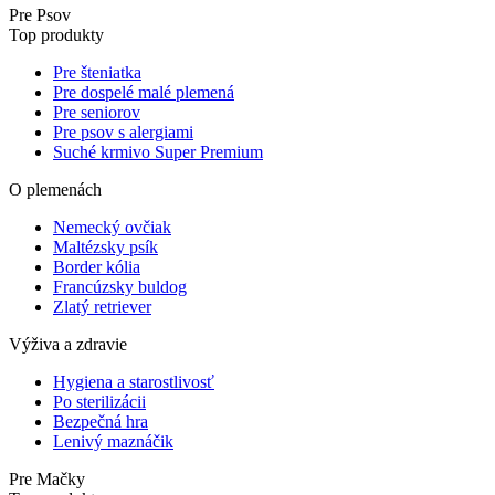
Pre Psov
Top produkty
Pre šteniatka
Pre dospelé malé plemená
Pre seniorov
Pre psov s alergiami
Suché krmivo Super Premium
O plemenách
Nemecký ovčiak
Maltézsky psík
Border kólia
Francúzsky buldog
Zlatý retriever
Výživa a zdravie
Hygiena a starostlivosť
Po sterilizácii
Bezpečná hra
Lenivý maznáčik
Pre Mačky