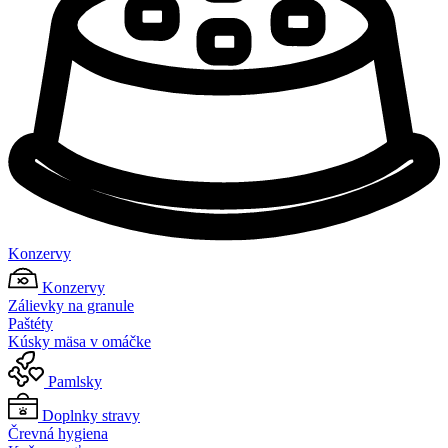
Konzervy
Konzervy
Zálievky na granule
Paštéty
Kúsky mäsa v omáčke
Pamlsky
Doplnky stravy
Črevná hygiena