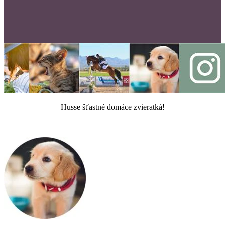
Husse šťastné domáce zvieratká!