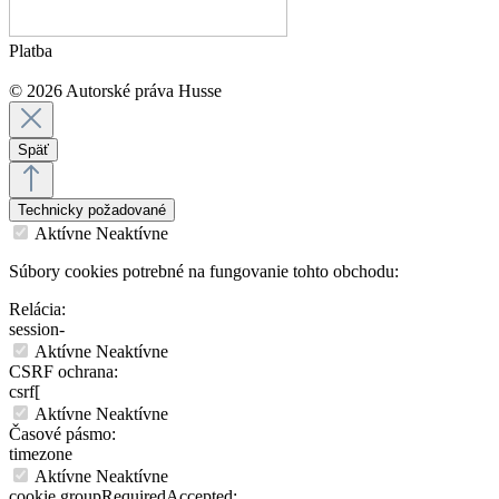
Platba
© 2026 Autorské práva Husse
Späť
Technicky požadované
Aktívne
Neaktívne
Súbory cookies potrebné na fungovanie tohto obchodu:
Relácia:
session-
Aktívne
Neaktívne
CSRF ochrana:
csrf[
Aktívne
Neaktívne
Časové pásmo:
timezone
Aktívne
Neaktívne
cookie.groupRequiredAccepted: