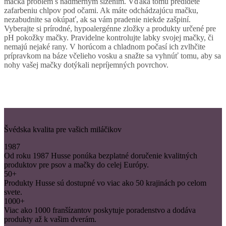
mačka problém s nadmerným slzením. Vďaka tomu predídete
zafarbeniu chlpov pod očami. Ak máte odchádzajúcu mačku,
nezabudnite sa okúpať, ak sa vám pradenie niekde zašpiní.
Vyberajte si prírodné, hypoalergénne zložky a produkty určené pre
pH pokožky mačky. Pravidelne kontrolujte labky svojej mačky, či
nemajú nejaké rany. V horúcom a chladnom počasí ich zvlhčite
prípravkom na báze včelieho vosku a snažte sa vyhnúť tomu, aby sa
nohy vašej mačky dotýkali nepríjemných povrchov.
Švédska kvalita pre vašich miláčikov
1987
Od roku 1987 Husse ponúka bezplatné doručenie kvalitných
produktov pre psov a mačky do celej Európy.
50+
Produkty Husse sú dostupné vo viac ako 50 krajinách po celom
svete.
1000+
Viac ako 1000 franšízantov poskytuje poradenstvo a dodáva
produkty až k vašim dverám.