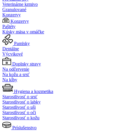
Veterinárne krmivo
Granulované
Konzervy
Konzervy
Paštéty
Kúsky mäsa v omáčke
Pamlsky
Dentálne
Výcvikové
Doplnky stravy
Na odčervenie
Na kožu a srsť
Na kĺby
Hygiena a kozmetika
Starostlivosť o srsť
Starostlivosť o labky
Starostlivosť o uši
Starostlivosť o oči
Starostlivosť o kožu
Príslušenstvo