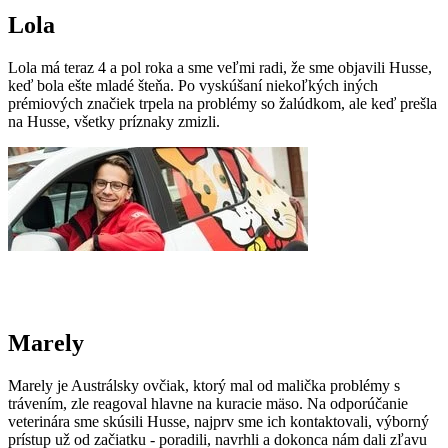
Lola
Lola má teraz 4 a pol roka a sme veľmi radi, že sme objavili Husse,
keď bola ešte mladé šteňa. Po vyskúšaní niekoľkých iných
prémiových značiek trpela na problémy so žalúdkom, ale keď prešla
na Husse, všetky príznaky zmizli.
Marely
Marely je Austrálsky ovčiak, ktorý mal od malička problémy s
trávením, zle reagoval hlavne na kuracie mäso. Na odporúčanie
veterinára sme skúsili Husse, najprv sme ich kontaktovali, výborný
prístup už od začiatku - poradili, navrhli a dokonca nám dali zľavu