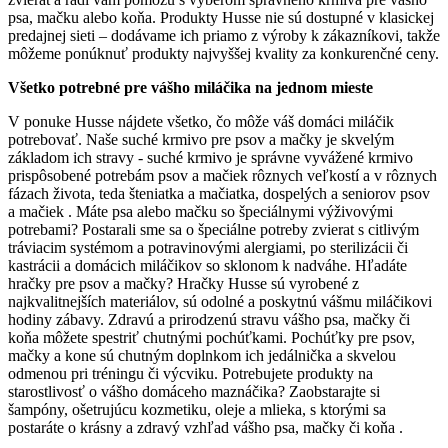
psa, mačku alebo koňa. Produkty Husse nie sú dostupné v klasickej
predajnej sieti – dodávame ich priamo z výroby k zákazníkovi, takže
môžeme ponúknuť produkty najvyššej kvality za konkurenčné ceny.
Všetko potrebné pre vášho miláčika na jednom mieste
V ponuke Husse nájdete všetko, čo môže váš domáci miláčik
potrebovať. Naše suché krmivo pre psov a mačky je skvelým
základom ich stravy - suché krmivo je správne vyvážené krmivo
prispôsobené potrebám psov a mačiek rôznych veľkostí a v rôznych
fázach života, teda šteniatka a mačiatka, dospelých a seniorov psov
a mačiek . Máte psa alebo mačku so špeciálnymi výživovými
potrebami? Postarali sme sa o špeciálne potreby zvierat s citlivým
tráviacim systémom a potravinovými alergiami, po sterilizácii či
kastrácii a domácich miláčikov so sklonom k nadváhe. Hľadáte
hračky pre psov a mačky? Hračky Husse sú vyrobené z
najkvalitnejších materiálov, sú odolné a poskytnú vášmu miláčikovi
hodiny zábavy. Zdravú a prirodzenú stravu vášho psa, mačky či
koňa môžete spestriť chutnými pochúťkami. Pochúťky pre psov,
mačky a kone sú chutným doplnkom ich jedálnička a skvelou
odmenou pri tréningu či výcviku. Potrebujete produkty na
starostlivosť o vášho domáceho maznáčika? Zaobstarajte si
šampóny, ošetrujúcu kozmetiku, oleje a mlieka, s ktorými sa
postaráte o krásny a zdravý vzhľad vášho psa, mačky či koňa .