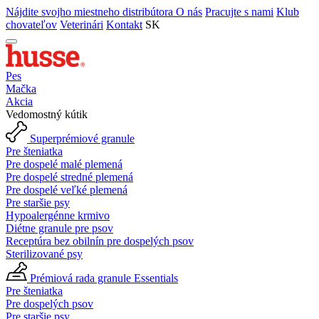
Nájdite svojho miestneho distribútora
O nás
Pracujte s nami
Klub
chovateľov
Veterinári
Kontakt
SK
Pes
Mačka
Akcia
Vedomostný kútik
Superprémiové granule
Pre šteniatka
Pre dospelé malé plemená
Pre dospelé stredné plemená
Pre dospelé veľké plemená
Pre staršie psy
Hypoalergénne krmivo
Diétne granule pre psov
Receptúra bez obilnín pre dospelých psov
Sterilizované psy
Prémiová rada granule Essentials
Pre šteniatka
Pre dospelých psov
Pre staršie psy