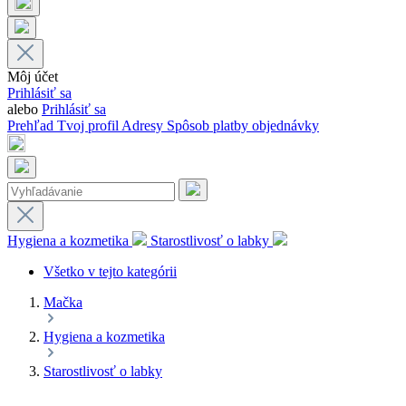
Môj účet
Prihlásiť sa
alebo
Prihlásiť sa
Prehľad
Tvoj profil
Adresy
Spôsob platby
objednávky
Hygiena a kozmetika
Starostlivosť o labky
Všetko v tejto kategórii
Mačka
Hygiena a kozmetika
Starostlivosť o labky