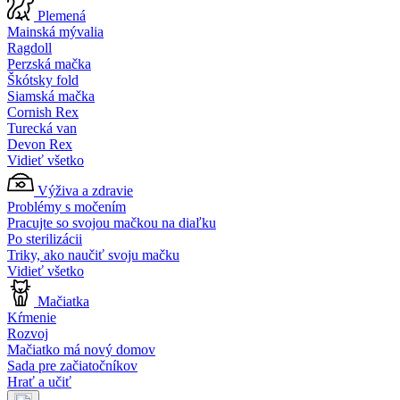
Plemená
Mainská mývalia
Ragdoll
Perzská mačka
Škótsky fold
Siamská mačka
Cornish Rex
Turecká van
Devon Rex
Vidieť všetko
Výživa a zdravie
Problémy s močením
Pracujte so svojou mačkou na diaľku
Po sterilizácii
Triky, ako naučiť svoju mačku
Vidieť všetko
Mačiatka
Kŕmenie
Rozvoj
Mačiatko má nový domov
Sada pre začiatočníkov
Hrať a učiť