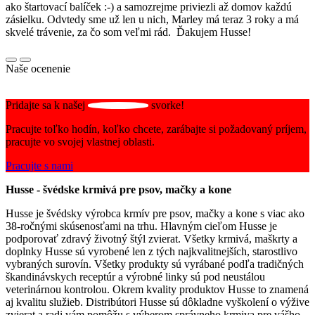
ako štartovací balíček :-) a samozrejme priviezli až domov každú
zásielku. Odvtedy sme už len u nich, Marley má teraz 3 roky a má
skvelé trávenie, za čo som veľmi rád. Ďakujem Husse!
Naše ocenenie
Pridajte sa k našej
svorke!
Pracujte toľko hodín, koľko chcete, zarábajte si požadovaný príjem,
pracujte vo svojej vlastnej oblasti.
Pracujte s nami
Husse - švédske krmivá pre psov, mačky a kone
Husse je švédsky výrobca krmív pre psov, mačky a kone s viac ako
38-ročnými skúsenosťami na trhu. Hlavným cieľom Husse je
podporovať zdravý životný štýl zvierat. Všetky krmivá, maškrty a
doplnky Husse sú vyrobené len z tých najkvalitnejších, starostlivo
vybraných surovín. Všetky produkty sú vyrábané podľa tradičných
škandinávskych receptúr a výrobné linky sú pod neustálou
veterinárnou kontrolou. Okrem kvality produktov Husse to znamená
aj kvalitu služieb. Distribútori Husse sú dôkladne vyškolení o výžive
zvierat a radi vám pomôžu s výberom správneho krmiva pre vášho