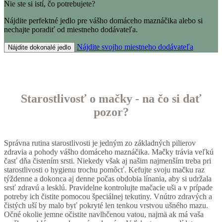
Nie ste si istí, čo potrebujete?
Nájdite perfektné jedlo pre vášho domáceho maznáčika alebo si
nechajte poradiť od miestneho dodávateľa.
Nájdite svojho miestneho dodávateľa
Nájdite dokonalé jedlo
Starostlivosť o mačky - na čo si dať
pozor?
Správna rutina starostlivosti je jedným zo základných pilierov
zdravia a pohody vášho domáceho maznáčika. Mačky trávia veľkú
časť dňa čistením srsti. Niekedy však aj našim najmenším treba pri
starostlivosti o hygienu trochu pomôcť. Kefujte svoju mačku raz
týždenne a dokonca aj denne počas obdobia línania, aby si udržala
srsť zdravú a lesklú. Pravidelne kontrolujte mačacie uši a v prípade
potreby ich čistite pomocou špeciálnej tekutiny. Vnútro zdravých a
čistých uší by malo byť pokryté len tenkou vrstvou ušného mazu.
Očné okolie jemne očistite navlhčenou vatou, najmä ak má vaša