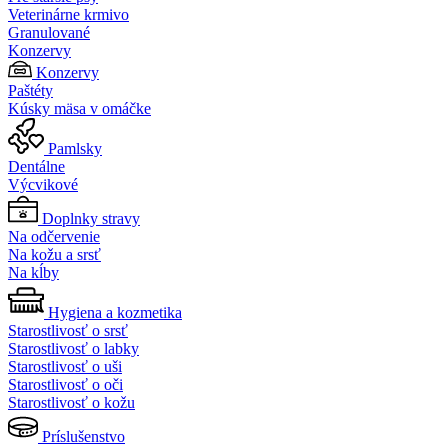
Veterinárne krmivo
Granulované
Konzervy
Konzervy
Paštéty
Kúsky mäsa v omáčke
Pamlsky
Dentálne
Výcvikové
Doplnky stravy
Na odčervenie
Na kožu a srsť
Na kĺby
Hygiena a kozmetika
Starostlivosť o srsť
Starostlivosť o labky
Starostlivosť o uši
Starostlivosť o oči
Starostlivosť o kožu
Príslušenstvo