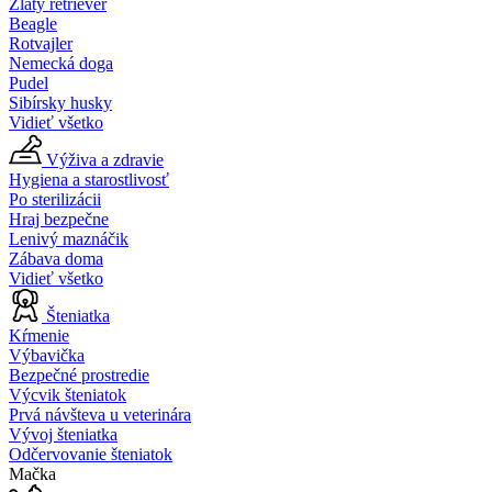
Zlatý retriever
Beagle
Rotvajler
Nemecká doga
Pudel
Sibírsky husky
Vidieť všetko
Výživa a zdravie
Hygiena a starostlivosť
Po sterilizácii
Hraj bezpečne
Lenivý maznáčik
Zábava doma
Vidieť všetko
Šteniatka
Kŕmenie
Výbavička
Bezpečné prostredie
Výcvik šteniatok
Prvá návšteva u veterinára
Vývoj šteniatka
Odčervovanie šteniatok
Mačka