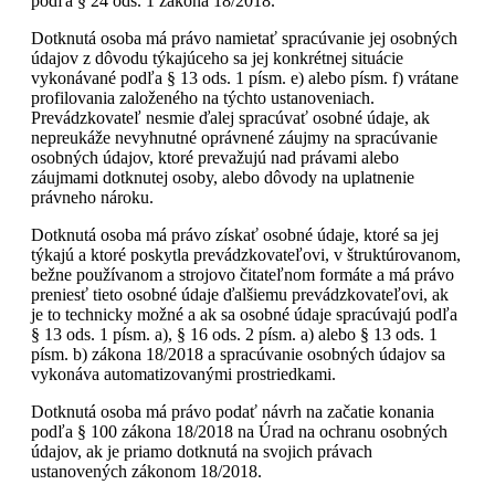
podľa § 24 ods. 1 zákona 18/2018.
Dotknutá osoba má právo namietať spracúvanie jej osobných
údajov z dôvodu týkajúceho sa jej konkrétnej situácie
vykonávané podľa § 13 ods. 1 písm. e) alebo písm. f) vrátane
profilovania založeného na týchto ustanoveniach.
Prevádzkovateľ nesmie ďalej spracúvať osobné údaje, ak
nepreukáže nevyhnutné oprávnené záujmy na spracúvanie
osobných údajov, ktoré prevažujú nad právami alebo
záujmami dotknutej osoby, alebo dôvody na uplatnenie
právneho nároku.
Dotknutá osoba má právo získať osobné údaje, ktoré sa jej
týkajú a ktoré poskytla prevádzkovateľovi, v štruktúrovanom,
bežne používanom a strojovo čitateľnom formáte a má právo
preniesť tieto osobné údaje ďalšiemu prevádzkovateľovi, ak
je to technicky možné a ak sa osobné údaje spracúvajú podľa
§ 13 ods. 1 písm. a), § 16 ods. 2 písm. a) alebo § 13 ods. 1
písm. b) zákona 18/2018 a spracúvanie osobných údajov sa
vykonáva automatizovanými prostriedkami.
Dotknutá osoba má právo podať návrh na začatie konania
podľa § 100 zákona 18/2018 na Úrad na ochranu osobných
údajov, ak je priamo dotknutá na svojich právach
ustanovených zákonom 18/2018.