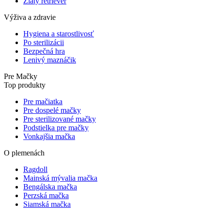
Zlatý retriever
Výživa a zdravie
Hygiena a starostlivosť
Po sterilizácii
Bezpečná hra
Lenivý maznáčik
Pre Mačky
Top produkty
Pre mačiatka
Pre dospelé mačky
Pre sterilizované mačky
Podstielka pre mačky
Vonkajšia mačka
O plemenách
Ragdoll
Mainská mývalia mačka
Bengálska mačka
Perzská mačka
Siamská mačka