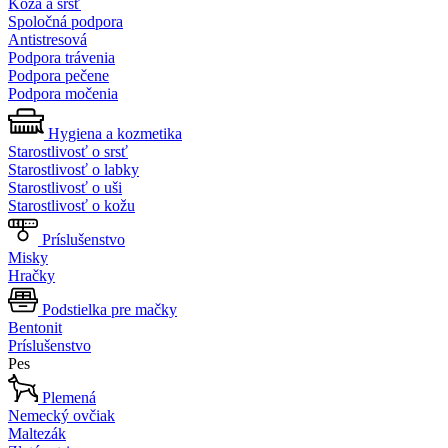
Koža a srsť
Spoločná podpora
Antistresová
Podpora trávenia
Podpora pečene
Podpora močenia
Hygiena a kozmetika
Starostlivosť o srsť
Starostlivosť o labky
Starostlivosť o uši
Starostlivosť o kožu
Príslušenstvo
Misky
Hračky
Podstielka pre mačky
Bentonit
Príslušenstvo
Pes
Plemená
Nemecký ovčiak
Maltezák