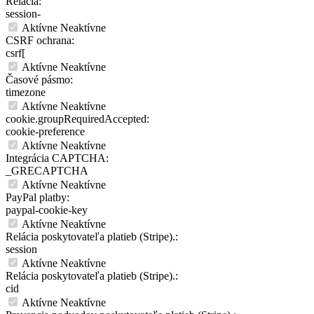
Relácia:
session-
Aktívne
Neaktívne
CSRF ochrana:
csrf[
Aktívne
Neaktívne
Časové pásmo:
timezone
Aktívne
Neaktívne
cookie.groupRequiredAccepted:
cookie-preference
Aktívne
Neaktívne
Integrácia CAPTCHA:
_GRECAPTCHA
Aktívne
Neaktívne
PayPal platby:
paypal-cookie-key
Aktívne
Neaktívne
Relácia poskytovateľa platieb (Stripe).:
session
Aktívne
Neaktívne
Relácia poskytovateľa platieb (Stripe).:
cid
Aktívne
Neaktívne