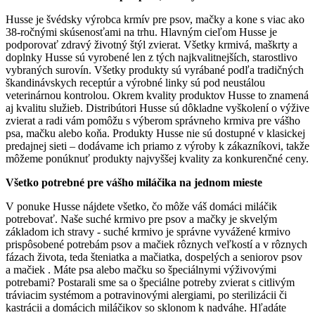
Husse je švédsky výrobca krmív pre psov, mačky a kone s viac ako
38-ročnými skúsenosťami na trhu. Hlavným cieľom Husse je
podporovať zdravý životný štýl zvierat. Všetky krmivá, maškrty a
doplnky Husse sú vyrobené len z tých najkvalitnejších, starostlivo
vybraných surovín. Všetky produkty sú vyrábané podľa tradičných
škandinávskych receptúr a výrobné linky sú pod neustálou
veterinárnou kontrolou. Okrem kvality produktov Husse to znamená
aj kvalitu služieb. Distribútori Husse sú dôkladne vyškolení o výžive
zvierat a radi vám pomôžu s výberom správneho krmiva pre vášho
psa, mačku alebo koňa. Produkty Husse nie sú dostupné v klasickej
predajnej sieti – dodávame ich priamo z výroby k zákazníkovi, takže
môžeme ponúknuť produkty najvyššej kvality za konkurenčné ceny.
Všetko potrebné pre vášho miláčika na jednom mieste
V ponuke Husse nájdete všetko, čo môže váš domáci miláčik
potrebovať. Naše suché krmivo pre psov a mačky je skvelým
základom ich stravy - suché krmivo je správne vyvážené krmivo
prispôsobené potrebám psov a mačiek rôznych veľkostí a v rôznych
fázach života, teda šteniatka a mačiatka, dospelých a seniorov psov
a mačiek . Máte psa alebo mačku so špeciálnymi výživovými
potrebami? Postarali sme sa o špeciálne potreby zvierat s citlivým
tráviacim systémom a potravinovými alergiami, po sterilizácii či
kastrácii a domácich miláčikov so sklonom k nadváhe. Hľadáte