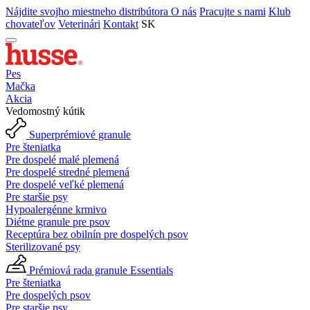
Nájdite svojho miestneho distribútora
O nás
Pracujte s nami
Klub
chovateľov
Veterinári
Kontakt
SK
Pes
Mačka
Akcia
Vedomostný kútik
Superprémiové granule
Pre šteniatka
Pre dospelé malé plemená
Pre dospelé stredné plemená
Pre dospelé veľké plemená
Pre staršie psy
Hypoalergénne krmivo
Diétne granule pre psov
Receptúra bez obilnín pre dospelých psov
Sterilizované psy
Prémiová rada granule Essentials
Pre šteniatka
Pre dospelých psov
Pre staršie psy