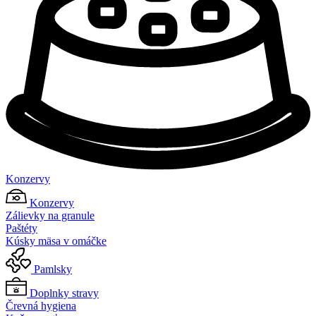
Konzervy
Konzervy
Zálievky na granule
Paštéty
Kúsky mäsa v omáčke
Pamlsky
Doplnky stravy
Črevná hygiena