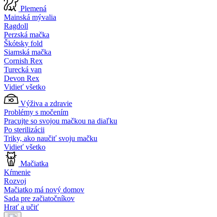
Plemená
Mainská mývalia
Ragdoll
Perzská mačka
Škótsky fold
Siamská mačka
Cornish Rex
Turecká van
Devon Rex
Vidieť všetko
Výživa a zdravie
Problémy s močením
Pracujte so svojou mačkou na diaľku
Po sterilizácii
Triky, ako naučiť svoju mačku
Vidieť všetko
Mačiatka
Kŕmenie
Rozvoj
Mačiatko má nový domov
Sada pre začiatočníkov
Hrať a učiť