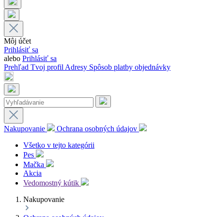
Môj účet
Prihlásiť sa
alebo
Prihlásiť sa
Prehľad
Tvoj profil
Adresy
Spôsob platby
objednávky
Nakupovanie
Ochrana osobných údajov
Všetko v tejto kategórii
Pes
Mačka
Akcia
Vedomostný kútik
Nakupovanie