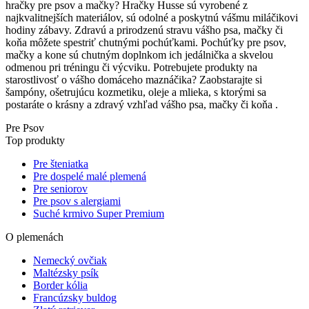
hračky pre psov a mačky? Hračky Husse sú vyrobené z
najkvalitnejších materiálov, sú odolné a poskytnú vášmu miláčikovi
hodiny zábavy. Zdravú a prirodzenú stravu vášho psa, mačky či
koňa môžete spestriť chutnými pochúťkami. Pochúťky pre psov,
mačky a kone sú chutným doplnkom ich jedálnička a skvelou
odmenou pri tréningu či výcviku. Potrebujete produkty na
starostlivosť o vášho domáceho maznáčika? Zaobstarajte si
šampóny, ošetrujúcu kozmetiku, oleje a mlieka, s ktorými sa
postaráte o krásny a zdravý vzhľad vášho psa, mačky či koňa .
Pre Psov
Top produkty
Pre šteniatka
Pre dospelé malé plemená
Pre seniorov
Pre psov s alergiami
Suché krmivo Super Premium
O plemenách
Nemecký ovčiak
Maltézsky psík
Border kólia
Francúzsky buldog