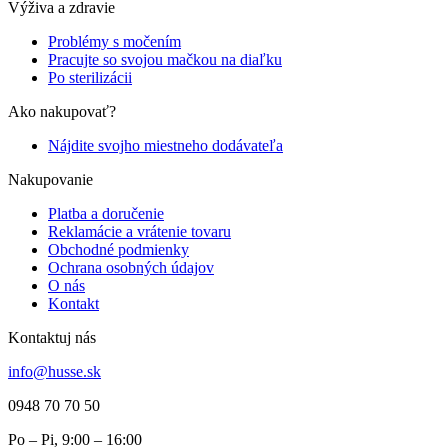
Výživa a zdravie
Problémy s močením
Pracujte so svojou mačkou na diaľku
Po sterilizácii
Ako nakupovať?
Nájdite svojho miestneho dodávateľa
Nakupovanie
Platba a doručenie
Reklamácie a vrátenie tovaru
Obchodné podmienky
Ochrana osobných údajov
O nás
Kontakt
Kontaktuj nás
info@husse.sk
0948 70 70 50
Po – Pi, 9:00 – 16:00