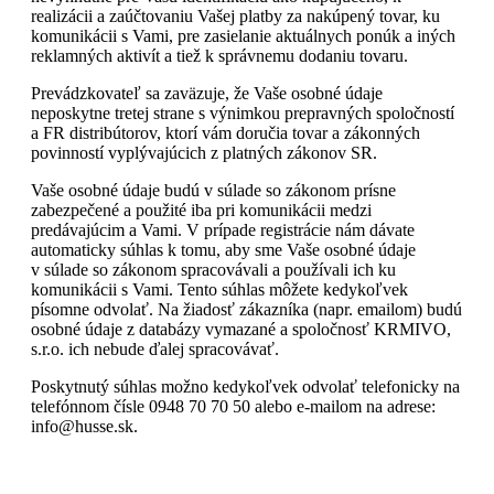
realizácii a zaúčtovaniu Vašej platby za nakúpený tovar, ku
komunikácii s Vami, pre
zasielanie aktuálnych ponúk a iných
reklamných aktivít
a tiež k správnemu dodaniu tovaru.
Prevádzkovateľ sa zaväzuje, že Vaše osobné údaje
neposkytne tretej strane s výnimkou prepravných spoločností
a FR distribútorov, ktorí vám doručia tovar a zákonných
povinností vyplývajúcich z platných zákonov SR.
Vaše osobné údaje budú v súlade so zákonom prísne
zabezpečené a použité iba pri komunikácii medzi
predávajúcim a Vami. V prípade registrácie nám dávate
automaticky súhlas k tomu, aby sme Vaše osobné údaje
v súlade so zákonom spracovávali a používali ich ku
komunikácii s Vami. Tento súhlas môžete kedykoľvek
písomne odvolať.
Na žiadosť zákazníka (napr. emailom) budú
osobné údaje z databázy vymazané a spoločnosť KRMIVO,
s.r.o. ich nebude ďalej spracovávať.
Poskytnutý súhlas možno kedykoľvek odvolať telefonicky na
telefónnom čísle 0948 70 70 50 alebo e-mailom na adrese:
info@husse.sk.