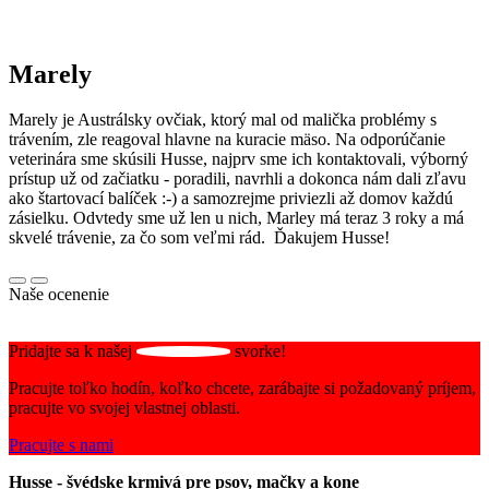
Marely
Marely je Austrálsky ovčiak, ktorý mal od malička problémy s
trávením, zle reagoval hlavne na kuracie mäso. Na odporúčanie
veterinára sme skúsili Husse, najprv sme ich kontaktovali, výborný
prístup už od začiatku - poradili, navrhli a dokonca nám dali zľavu
ako štartovací balíček :-) a samozrejme priviezli až domov každú
zásielku. Odvtedy sme už len u nich, Marley má teraz 3 roky a má
skvelé trávenie, za čo som veľmi rád. Ďakujem Husse!
Naše ocenenie
Pridajte sa k našej
svorke!
Pracujte toľko hodín, koľko chcete, zarábajte si požadovaný príjem,
pracujte vo svojej vlastnej oblasti.
Pracujte s nami
Husse - švédske krmivá pre psov, mačky a kone