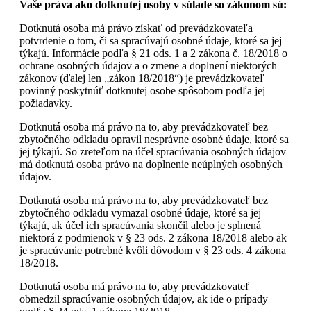
Vaše práva ako dotknutej osoby v súlade so zákonom sú:
Dotknutá osoba má právo získať od prevádzkovateľa
potvrdenie o tom, či sa spracúvajú osobné údaje, ktoré sa jej
týkajú. Informácie podľa § 21 ods. 1 a 2 zákona č. 18/2018 o
ochrane osobných údajov a o zmene a doplnení niektorých
zákonov (ďalej len „zákon 18/2018“) je prevádzkovateľ
povinný poskytnúť dotknutej osobe spôsobom podľa jej
požiadavky.
Dotknutá osoba má právo na to, aby prevádzkovateľ bez
zbytočného odkladu opravil nesprávne osobné údaje, ktoré sa
jej týkajú. So zreteľom na účel spracúvania osobných údajov
má dotknutá osoba právo na doplnenie neúplných osobných
údajov.
Dotknutá osoba má právo na to, aby prevádzkovateľ bez
zbytočného odkladu vymazal osobné údaje, ktoré sa jej
týkajú, ak účel ich spracúvania skončil alebo je splnená
niektorá z podmienok v § 23 ods. 2 zákona 18/2018 alebo ak
je spracúvanie potrebné kvôli dôvodom v § 23 ods. 4 zákona
18/2018.
Dotknutá osoba má právo na to, aby prevádzkovateľ
obmedzil spracúvanie osobných údajov, ak ide o prípady