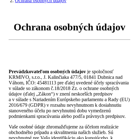
Ochrana osobných údajov
Ochrana osobných údajov
Prevádzkovateľom osobných údajov
je spoločnosť
KRMIVO, s.r.o., J. Kalinčiaka 477/5, 01841 Dubnica nad
Váhom
, IČO: 45481113
pre ďalej uvedené účely spracúvania
v súlade so zákonom č.18/2018 Zz. o ochrane osobných
údajov (ďalej „Zákon“) v znení neskorších predpisov
a v súlade s Nariadením Európskeho parlamentu a Rady (EU)
2016/679 (GDPR) v rozsahu nevyhnutnom k dosiahnutiu
stanoveného účelu po nevyhnutnú dobu vymedzenú
podmienkami spracúvania alebo podľa právnych predpisov.
Vaše osobné údaje zhromažďujeme za účelom realizácie
obchodného prípadu a skvalitnenia našich služieb. Sú
nevyhnutné pre Vašu identifikáciu ako kupujúceho, k