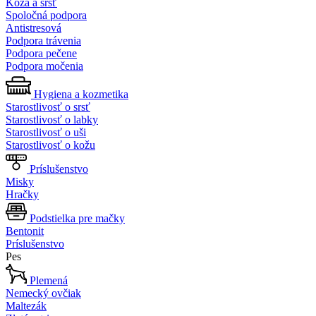
Koža a srsť
Spoločná podpora
Antistresová
Podpora trávenia
Podpora pečene
Podpora močenia
Hygiena a kozmetika
Starostlivosť o srsť
Starostlivosť o labky
Starostlivosť o uši
Starostlivosť o kožu
Príslušenstvo
Misky
Hračky
Podstielka pre mačky
Bentonit
Príslušenstvo
Pes
Plemená
Nemecký ovčiak
Maltezák