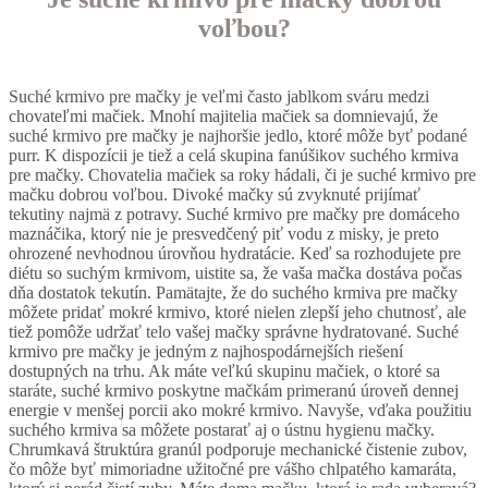
voľbou?
Suché krmivo pre mačky je veľmi často jablkom sváru medzi
chovateľmi mačiek. Mnohí majitelia mačiek sa domnievajú, že
suché krmivo pre mačky je najhoršie jedlo, ktoré môže byť podané
purr. K dispozícii je tiež a celá skupina fanúšikov suchého krmiva
pre mačky. Chovatelia mačiek sa roky hádali, či je suché krmivo pre
mačku dobrou voľbou. Divoké mačky sú zvyknuté prijímať
tekutiny najmä z potravy. Suché krmivo pre mačky pre domáceho
maznáčika, ktorý nie je presvedčený piť vodu z misky, je preto
ohrozené nevhodnou úrovňou hydratácie. Keď sa rozhodujete pre
diétu so suchým krmivom, uistite sa, že vaša mačka dostáva počas
dňa dostatok tekutín. Pamätajte, že do suchého krmiva pre mačky
môžete pridať mokré krmivo, ktoré nielen zlepší jeho chutnosť, ale
tiež pomôže udržať telo vašej mačky správne hydratované. Suché
krmivo pre mačky je jedným z najhospodárnejších riešení
dostupných na trhu. Ak máte veľkú skupinu mačiek, o ktoré sa
staráte, suché krmivo poskytne mačkám primeranú úroveň dennej
energie v menšej porcii ako mokré krmivo. Navyše, vďaka použitiu
suchého krmiva sa môžete postarať aj o ústnu hygienu mačky.
Chrumkavá štruktúra granúl podporuje mechanické čistenie zubov,
čo môže byť mimoriadne užitočné pre vášho chlpatého kamaráta,