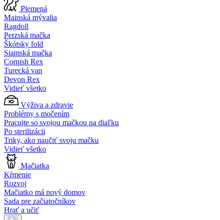
Plemená
Mainská mývalia
Ragdoll
Perzská mačka
Škótsky fold
Siamská mačka
Cornish Rex
Turecká van
Devon Rex
Vidieť všetko
Výživa a zdravie
Problémy s močením
Pracujte so svojou mačkou na diaľku
Po sterilizácii
Triky, ako naučiť svoju mačku
Vidieť všetko
Mačiatka
Kŕmenie
Rozvoj
Mačiatko má nový domov
Sada pre začiatočníkov
Hrať a učiť