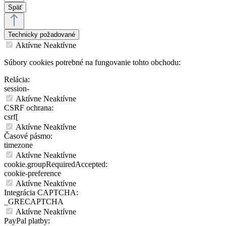
Späť
Technicky požadované
Aktívne
Neaktívne
Súbory cookies potrebné na fungovanie tohto obchodu:
Relácia:
session-
Aktívne
Neaktívne
CSRF ochrana:
csrf[
Aktívne
Neaktívne
Časové pásmo:
timezone
Aktívne
Neaktívne
cookie.groupRequiredAccepted:
cookie-preference
Aktívne
Neaktívne
Integrácia CAPTCHA:
_GRECAPTCHA
Aktívne
Neaktívne
PayPal platby: