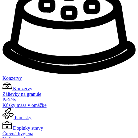
Konzervy
Konzervy
Zálievky na granule
Paštéty
Kúsky mäsa v omáčke
Pamlsky
Doplnky stravy
Črevná hygiena