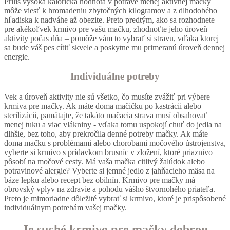
Príliš vysoká kalorická hodnota v potrave menej aktívnej mačky
môže viesť k hromadeniu zbytočných kilogramov a z dlhodobého
hľadiska k nadváhe až obezite. Preto predtým, ako sa rozhodnete
pre akékoľvek krmivo pre vašu mačku, zhodnoťte jeho úroveň
aktivity počas dňa – pomôže vám to vybrať si stravu, vďaka ktorej
sa bude váš pes cítiť skvele a poskytne mu primeranú úroveň dennej
energie.
Individuálne potreby
Vek a úroveň aktivity nie sú všetko, čo musíte zvážiť pri výbere
krmiva pre mačky. Ak máte doma mačičku po kastrácii alebo
sterilizácii, pamätajte, že takáto mačacia strava musí obsahovať
menej tuku a viac vlákniny - vďaka tomu uspokojí chuť do jedla na
dlhšie, bez toho, aby prekročila denné potreby mačky. Ak máte
doma mačku s problémami alebo chorobami močového ústrojenstva,
vyberte si krmivo s prídavkom brusníc v zložení, ktoré priaznivo
pôsobí na močové cesty. Má vaša mačka citlivý žalúdok alebo
potravinové alergie? Vyberte si jemné jedlo z jahňacieho mäsa na
báze lepku alebo recept bez obilnín. Krmivo pre mačky má
obrovský vplyv na zdravie a pohodu vášho štvornohého priateľa.
Preto je mimoriadne dôležité vybrať si krmivo, ktoré je prispôsobené
individuálnym potrebám vašej mačky.
Je suché krmivo pre mačky dobrou