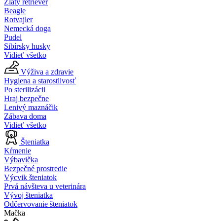
Zlatý retriever
Beagle
Rotvajler
Nemecká doga
Pudel
Sibírsky husky
Vidieť všetko
Výživa a zdravie
Hygiena a starostlivosť
Po sterilizácii
Hraj bezpečne
Lenivý maznáčik
Zábava doma
Vidieť všetko
Šteniatka
Kŕmenie
Výbavička
Bezpečné prostredie
Výcvik šteniatok
Prvá návšteva u veterinára
Vývoj šteniatka
Odčervovanie šteniatok
Mačka