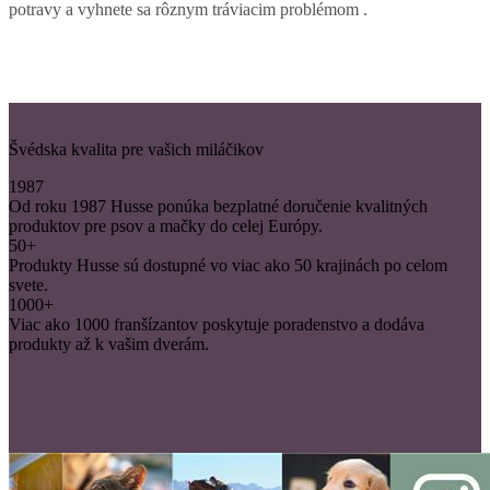
potravy a vyhnete sa rôznym tráviacim problémom .
Švédska kvalita pre vašich miláčikov
1987
Od roku 1987 Husse ponúka bezplatné doručenie kvalitných
produktov pre psov a mačky do celej Európy.
50+
Produkty Husse sú dostupné vo viac ako 50 krajinách po celom
svete.
1000+
Viac ako 1000 franšízantov poskytuje poradenstvo a dodáva
produkty až k vašim dverám.