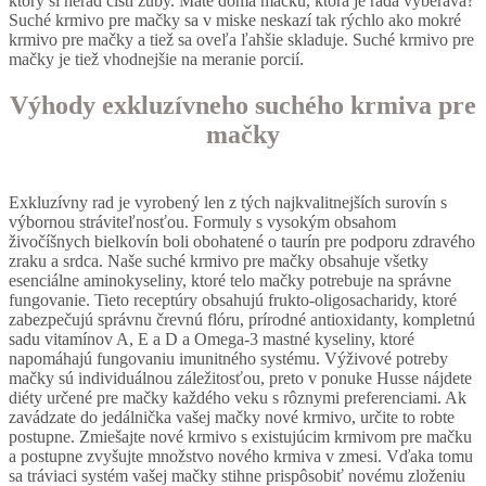
ktorý si nerád čistí zuby. Máte doma mačku, ktorá je rada vyberavá?
Suché krmivo pre mačky sa v miske neskazí tak rýchlo ako mokré
krmivo pre mačky a tiež sa oveľa ľahšie skladuje. Suché krmivo pre
mačky je tiež vhodnejšie na meranie porcií.
Výhody exkluzívneho suchého krmiva pre
mačky
Exkluzívny rad je vyrobený len z tých najkvalitnejších surovín s
výbornou stráviteľnosťou. Formuly s vysokým obsahom
živočíšnych bielkovín boli obohatené o taurín pre podporu zdravého
zraku a srdca. Naše suché krmivo pre mačky obsahuje všetky
esenciálne aminokyseliny, ktoré telo mačky potrebuje na správne
fungovanie. Tieto receptúry obsahujú frukto-oligosacharidy, ktoré
zabezpečujú správnu črevnú flóru, prírodné antioxidanty, kompletnú
sadu vitamínov A, E a D a Omega-3 mastné kyseliny, ktoré
napomáhajú fungovaniu imunitného systému. Výživové potreby
mačky sú individuálnou záležitosťou, preto v ponuke Husse nájdete
diéty určené pre mačky každého veku s rôznymi preferenciami. Ak
zavádzate do jedálnička vašej mačky nové krmivo, určite to robte
postupne. Zmiešajte nové krmivo s existujúcim krmivom pre mačku
a postupne zvyšujte množstvo nového krmiva v zmesi. Vďaka tomu
sa tráviaci systém vašej mačky stihne prispôsobiť novému zloženiu