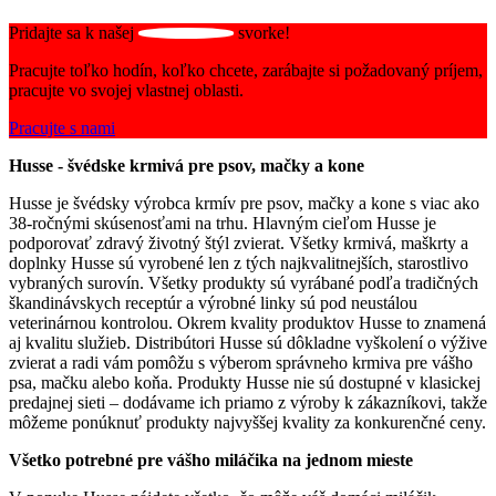
Pridajte sa k našej
svorke!
Pracujte toľko hodín, koľko chcete, zarábajte si požadovaný príjem,
pracujte vo svojej vlastnej oblasti.
Pracujte s nami
Husse - švédske krmivá pre psov, mačky a kone
Husse je švédsky výrobca krmív pre psov, mačky a kone s viac ako
38-ročnými skúsenosťami na trhu. Hlavným cieľom Husse je
podporovať zdravý životný štýl zvierat. Všetky krmivá, maškrty a
doplnky Husse sú vyrobené len z tých najkvalitnejších, starostlivo
vybraných surovín. Všetky produkty sú vyrábané podľa tradičných
škandinávskych receptúr a výrobné linky sú pod neustálou
veterinárnou kontrolou. Okrem kvality produktov Husse to znamená
aj kvalitu služieb. Distribútori Husse sú dôkladne vyškolení o výžive
zvierat a radi vám pomôžu s výberom správneho krmiva pre vášho
psa, mačku alebo koňa. Produkty Husse nie sú dostupné v klasickej
predajnej sieti – dodávame ich priamo z výroby k zákazníkovi, takže
môžeme ponúknuť produkty najvyššej kvality za konkurenčné ceny.
Všetko potrebné pre vášho miláčika na jednom mieste