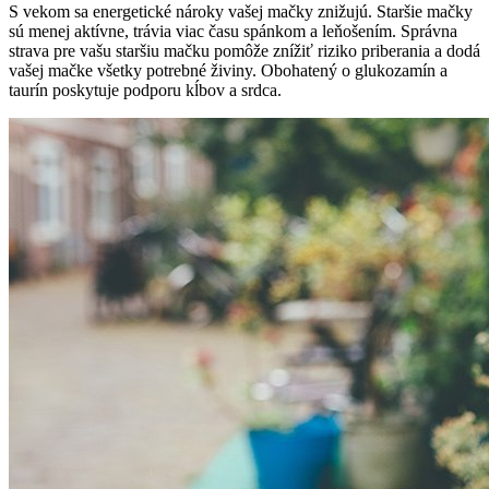
S vekom sa energetické nároky vašej mačky znižujú. Staršie mačky
sú menej aktívne, trávia viac času spánkom a leňošením. Správna
strava pre vašu staršiu mačku pomôže znížiť riziko priberania a dodá
vašej mačke všetky potrebné živiny. Obohatený o glukozamín a
taurín poskytuje podporu kĺbov a srdca.