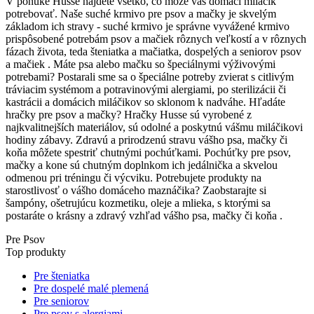
V ponuke Husse nájdete všetko, čo môže váš domáci miláčik
potrebovať. Naše suché krmivo pre psov a mačky je skvelým
základom ich stravy - suché krmivo je správne vyvážené krmivo
prispôsobené potrebám psov a mačiek rôznych veľkostí a v rôznych
fázach života, teda šteniatka a mačiatka, dospelých a seniorov psov
a mačiek . Máte psa alebo mačku so špeciálnymi výživovými
potrebami? Postarali sme sa o špeciálne potreby zvierat s citlivým
tráviacim systémom a potravinovými alergiami, po sterilizácii či
kastrácii a domácich miláčikov so sklonom k nadváhe. Hľadáte
hračky pre psov a mačky? Hračky Husse sú vyrobené z
najkvalitnejších materiálov, sú odolné a poskytnú vášmu miláčikovi
hodiny zábavy. Zdravú a prirodzenú stravu vášho psa, mačky či
koňa môžete spestriť chutnými pochúťkami. Pochúťky pre psov,
mačky a kone sú chutným doplnkom ich jedálnička a skvelou
odmenou pri tréningu či výcviku. Potrebujete produkty na
starostlivosť o vášho domáceho maznáčika? Zaobstarajte si
šampóny, ošetrujúcu kozmetiku, oleje a mlieka, s ktorými sa
postaráte o krásny a zdravý vzhľad vášho psa, mačky či koňa .
Pre Psov
Top produkty
Pre šteniatka
Pre dospelé malé plemená
Pre seniorov
Pre psov s alergiami