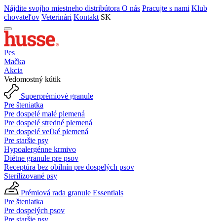
Nájdite svojho miestneho distribútora
O nás
Pracujte s nami
Klub
chovateľov
Veterinári
Kontakt
SK
Pes
Mačka
Akcia
Vedomostný kútik
Superprémiové granule
Pre šteniatka
Pre dospelé malé plemená
Pre dospelé stredné plemená
Pre dospelé veľké plemená
Pre staršie psy
Hypoalergénne krmivo
Diétne granule pre psov
Receptúra bez obilnín pre dospelých psov
Sterilizované psy
Prémiová rada granule Essentials
Pre šteniatka
Pre dospelých psov
Pre staršie psy