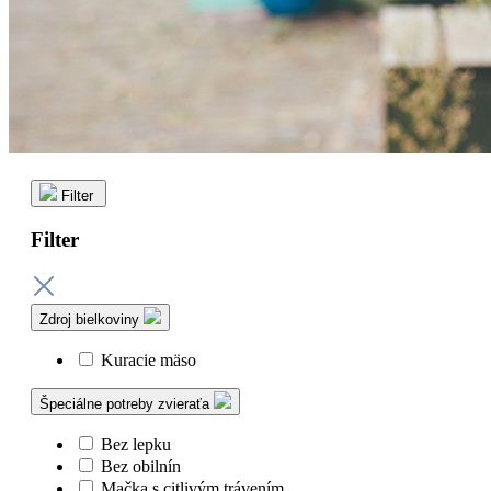
Filter
Filter
Zdroj bielkoviny
Kuracie mäso
Špeciálne potreby zvieraťa
Bez lepku
Bez obilnín
Mačka s citlivým trávením