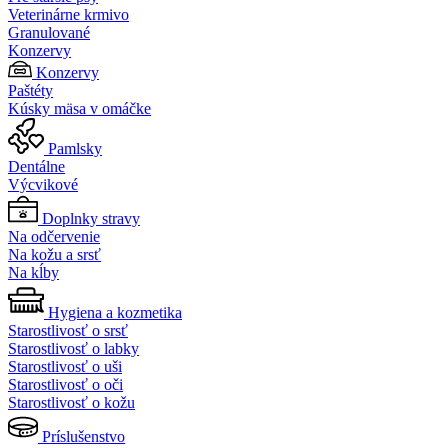
Veterinárne krmivo
Granulované
Konzervy
Konzervy
Paštéty
Kúsky mäsa v omáčke
Pamlsky
Dentálne
Výcvikové
Doplnky stravy
Na odčervenie
Na kožu a srsť
Na kĺby
Hygiena a kozmetika
Starostlivosť o srsť
Starostlivosť o labky
Starostlivosť o uši
Starostlivosť o oči
Starostlivosť o kožu
Príslušenstvo