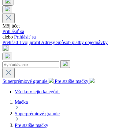
Môj účet
Prihlásiť sa
alebo
Prihlásiť sa
Prehľad
Tvoj profil
Adresy
Spôsob platby
objednávky
Superprémiové granule
Pre staršie mačky
Všetko v tejto kategórii
Mačka
Superprémiové granule
Pre staršie mačky