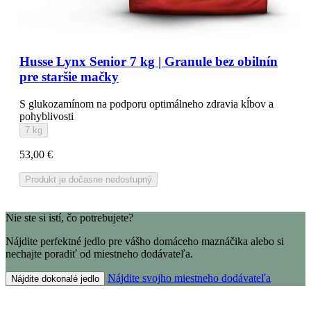
Husse Lynx Senior 7 kg | Granule bez obilnín
pre staršie mačky
S glukozamínom na podporu optimálneho zdravia kĺbov a
pohyblivosti
7 kg
53,00 €
Produkt je dočasne nedostupný
Nie ste si istí, čo potrebujete?
Nájdite perfektné jedlo pre vášho domáceho maznáčika alebo si
nechajte poradiť od miestneho dodávateľa.
Nájdite svojho miestneho dodávateľa
Nájdite dokonalé jedlo