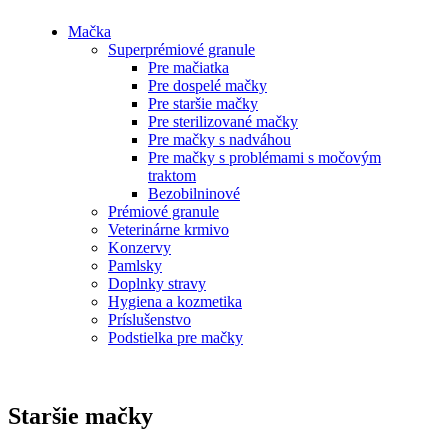
Mačka
Superprémiové granule
Pre mačiatka
Pre dospelé mačky
Pre staršie mačky
Pre sterilizované mačky
Pre mačky s nadváhou
Pre mačky s problémami s močovým
traktom
Bezobilninové
Prémiové granule
Veterinárne krmivo
Konzervy
Pamlsky
Doplnky stravy
Hygiena a kozmetika
Príslušenstvo
Podstielka pre mačky
Staršie mačky