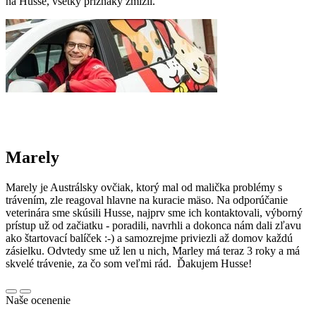
na Husse, všetky príznaky zmizli.
Marely
Marely je Austrálsky ovčiak, ktorý mal od malička problémy s
trávením, zle reagoval hlavne na kuracie mäso. Na odporúčanie
veterinára sme skúsili Husse, najprv sme ich kontaktovali, výborný
prístup už od začiatku - poradili, navrhli a dokonca nám dali zľavu
ako štartovací balíček :-) a samozrejme priviezli až domov každú
zásielku. Odvtedy sme už len u nich, Marley má teraz 3 roky a má
skvelé trávenie, za čo som veľmi rád. Ďakujem Husse!
Naše ocenenie