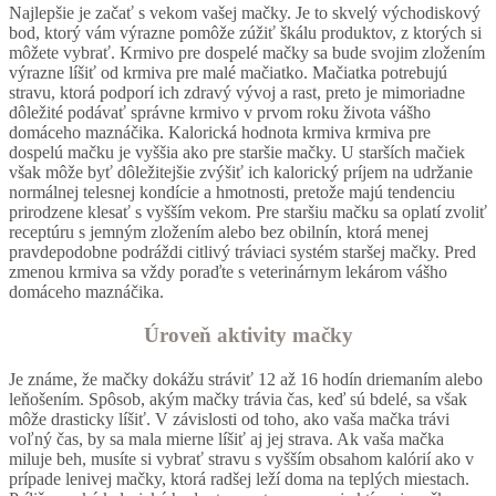
Najlepšie je začať s vekom vašej mačky. Je to skvelý východiskový
bod, ktorý vám výrazne pomôže zúžiť škálu produktov, z ktorých si
môžete vybrať. Krmivo pre dospelé mačky sa bude svojim zložením
výrazne líšiť od krmiva pre malé mačiatko. Mačiatka potrebujú
stravu, ktorá podporí ich zdravý vývoj a rast, preto je mimoriadne
dôležité podávať správne krmivo v prvom roku života vášho
domáceho maznáčika. Kalorická hodnota krmiva krmiva pre
dospelú mačku je vyššia ako pre staršie mačky. U starších mačiek
však môže byť dôležitejšie zvýšiť ich kalorický príjem na udržanie
normálnej telesnej kondície a hmotnosti, pretože majú tendenciu
prirodzene klesať s vyšším vekom. Pre staršiu mačku sa oplatí zvoliť
receptúru s jemným zložením alebo bez obilnín, ktorá menej
pravdepodobne podráždi citlivý tráviaci systém staršej mačky. Pred
zmenou krmiva sa vždy poraďte s veterinárnym lekárom vášho
domáceho maznáčika.
Úroveň aktivity mačky
Je známe, že mačky dokážu stráviť 12 až 16 hodín driemaním alebo
leňošením. Spôsob, akým mačky trávia čas, keď sú bdelé, sa však
môže drasticky líšiť. V závislosti od toho, ako vaša mačka trávi
voľný čas, by sa mala mierne líšiť aj jej strava. Ak vaša mačka
miluje beh, musíte si vybrať stravu s vyšším obsahom kalórií ako v
prípade lenivej mačky, ktorá radšej leží doma na teplých miestach.