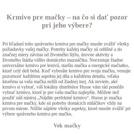
Krmivo pre mačky – na čo si dať pozor
pri jeho výbere?
Pri hľadaní toho správneho krmiva pre mačky musíte zvážiť všetky
požiadavky vašej mačky. Potreby každej mačky sú odlišné a do
značnej miery závisia od životného štýlu, úrovne aktivity a
životného štádia vášho domáceho maznáčika. Neexistuje žiadne
univerzálne krmivo pre lenivú, staršiu mačku a energické mačiatko,
ktoré celý deň behá. Keď vyberáte krmivo pre svoju mačku, venujte
pozornosť každému aspektu jej dňa a každému detailu, vďaka
ktorému sa vaša mačka nelíši od žiadnej inej. Ak neviete, aké
krmivo si vybrať, váš lokálny distribútor Husse vám rád pomôže
vybrať krmivo, ktoré je pre vašu mačku najlepšie. Môžete tiež
použiť náš nástroj „Nájdite perfektné krmivo“. Husse je značka
krmiva pre mačky, kde sú potreby domácich miláčikov vždy na
prvom mieste. Nižšie nájdete všetky aspekty, ktoré musíte zvážiť pri
výbere správneho krmiva pre mačku.
Vek mačky