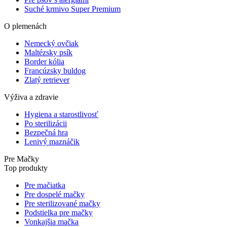
Suché krmivo Super Premium
O plemenách
Nemecký ovčiak
Maltézsky psík
Border kólia
Francúzsky buldog
Zlatý retriever
Výživa a zdravie
Hygiena a starostlivosť
Po sterilizácii
Bezpečná hra
Lenivý maznáčik
Pre Mačky
Top produkty
Pre mačiatka
Pre dospelé mačky
Pre sterilizované mačky
Podstielka pre mačky
Vonkajšia mačka