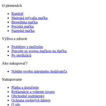
O plemenách
Ragdoll
Mainská mývalia mačka
Bengálska mačka
Perzská mačka
Siamská mačka
Výživa a zdravie
Problémy s močením
Pracujte so svojou mačkou na diaľku
Po sterilizácii
Ako nakupovať?
Nájdite svojho miestneho dodávateľa
Nakupovanie
Platba a doručenie
Reklamácie a vrátenie tovaru
Obchodné podmienky
Ochrana osobných údajov
O nás