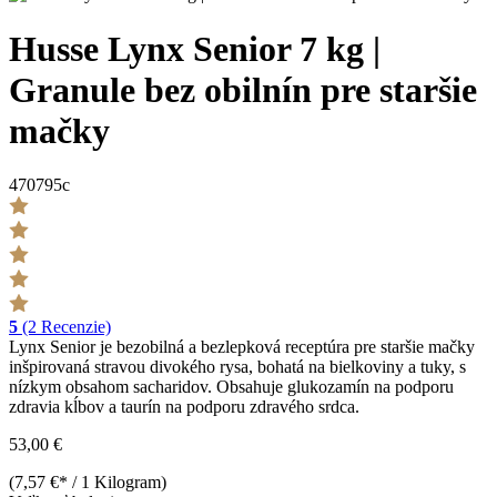
Husse Lynx Senior 7 kg |
Granule bez obilnín pre staršie
mačky
470795c
5
(2 Recenzie)
Lynx Senior je bezobilná a bezlepková receptúra pre staršie mačky
inšpirovaná stravou divokého rysa, bohatá na bielkoviny a tuky, s
nízkym obsahom sacharidov. Obsahuje glukozamín na podporu
zdravia kĺbov a taurín na podporu zdravého srdca.
53,00 €
(7,57 €* / 1 Kilogram)