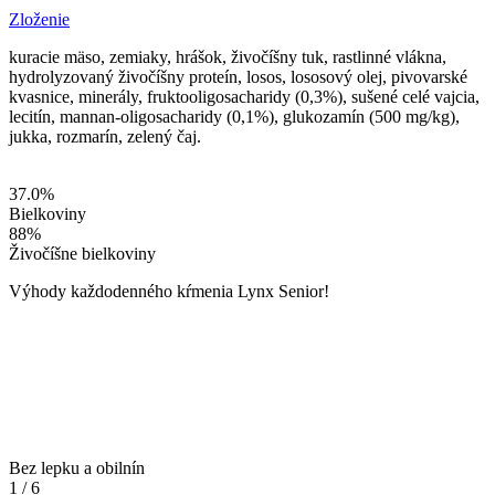
Zloženie
kuracie mäso, zemiaky, hrášok, živočíšny tuk, rastlinné vlákna,
hydrolyzovaný živočíšny proteín, losos, lososový olej, pivovarské
kvasnice, minerály, fruktooligosacharidy (0,3%), sušené celé vajcia,
lecitín, mannan-oligosacharidy (0,1%), glukozamín (500 mg/kg),
jukka, rozmarín, zelený čaj.
37.0
%
Bielkoviny
88
%
Živočíšne bielkoviny
Výhody každodenného kŕmenia Lynx Senior!
Bez lepku a obilnín
1
/
6