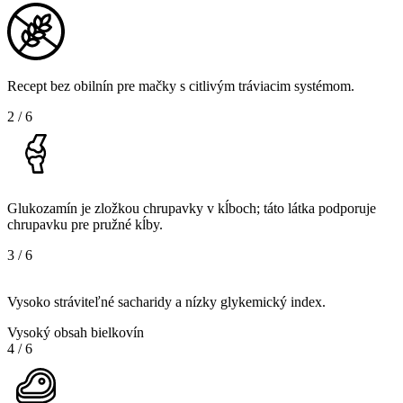
Recept bez obilnín pre mačky s citlivým tráviacim systémom.
2
/
6
Glukozamín je zložkou chrupavky v kĺboch; táto látka podporuje
chrupavku pre pružné kĺby.
3
/
6
Vysoko stráviteľné sacharidy a nízky glykemický index.
Vysoký obsah bielkovín
4
/
6