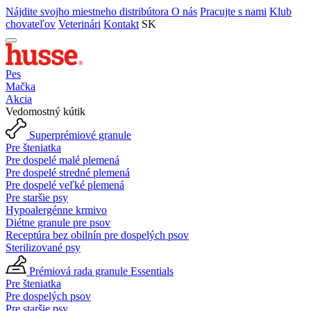
Nájdite svojho miestneho distribútora
O nás
Pracujte s nami
Klub
chovateľov
Veterinári
Kontakt
SK
Pes
Mačka
Akcia
Vedomostný kútik
Superprémiové granule
Pre šteniatka
Pre dospelé malé plemená
Pre dospelé stredné plemená
Pre dospelé veľké plemená
Pre staršie psy
Hypoalergénne krmivo
Diétne granule pre psov
Receptúra bez obilnín pre dospelých psov
Sterilizované psy
Prémiová rada granule Essentials
Pre šteniatka
Pre dospelých psov
Pre staršie psy