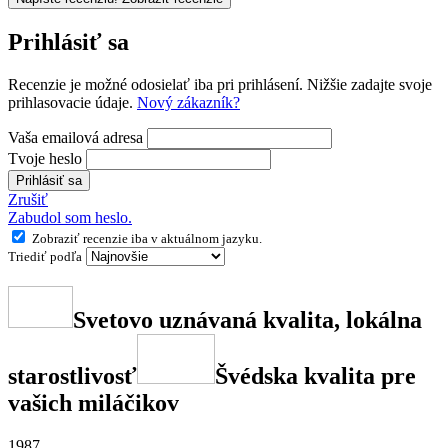
Prihlásiť sa
Recenzie je možné odosielať iba pri prihlásení. Nižšie zadajte svoje
prihlasovacie údaje.
Nový zákazník?
Vaša emailová adresa
Tvoje heslo
Prihlásiť sa
Zrušiť
Zabudol som heslo.
Zobraziť recenzie iba v aktuálnom jazyku.
Triediť podľa
Svetovo uznávaná kvalita, lokálna
starostlivosť
Švédska kvalita pre
vašich miláčikov
1987