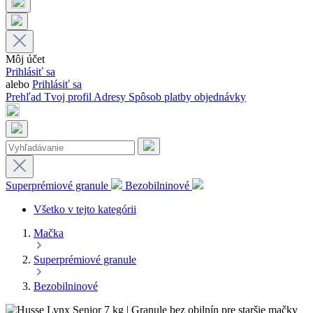
Môj účet
Prihlásiť sa
alebo
Prihlásiť sa
Prehľad
Tvoj profil
Adresy
Spôsob platby
objednávky
Superprémiové granule
Bezobilninové
Všetko v tejto kategórii
Mačka
Superprémiové granule
Bezobilninové