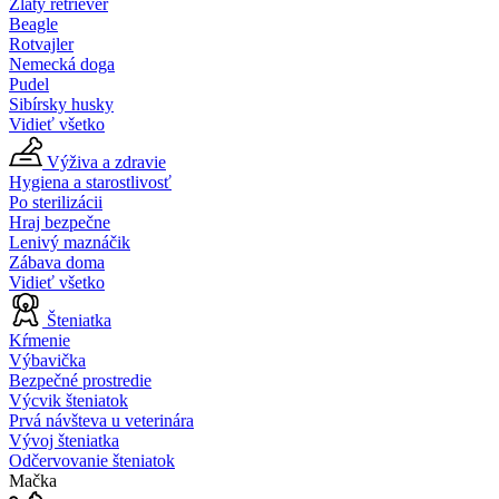
Zlatý retriever
Beagle
Rotvajler
Nemecká doga
Pudel
Sibírsky husky
Vidieť všetko
Výživa a zdravie
Hygiena a starostlivosť
Po sterilizácii
Hraj bezpečne
Lenivý maznáčik
Zábava doma
Vidieť všetko
Šteniatka
Kŕmenie
Výbavička
Bezpečné prostredie
Výcvik šteniatok
Prvá návšteva u veterinára
Vývoj šteniatka
Odčervovanie šteniatok
Mačka