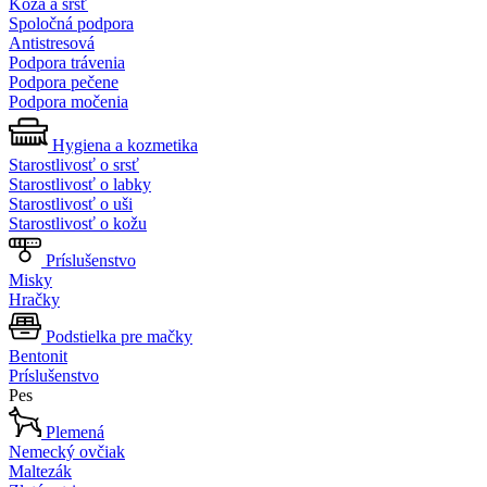
Koža a srsť
Spoločná podpora
Antistresová
Podpora trávenia
Podpora pečene
Podpora močenia
Hygiena a kozmetika
Starostlivosť o srsť
Starostlivosť o labky
Starostlivosť o uši
Starostlivosť o kožu
Príslušenstvo
Misky
Hračky
Podstielka pre mačky
Bentonit
Príslušenstvo
Pes
Plemená
Nemecký ovčiak
Maltezák