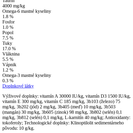
Taurín
4000 mg/kg
Omega-6 mastné kyseliny
1.8 %
Fosfor
1.0 %
Popol
7.5 %
Tuky
17.0 %
Vláknina
5.5 %
Vápnik
1.2 %
Omega-3 mastné kyseliny
0.3 %
Doplnkové látky
Výživové doplnky: vitamín A 30000 IU/kg, vitamín D3 1500 IU/kg,
vitamín E 300 mg/kg, vitamín C 185 mg/kg, 3b103 (železo) 75
mg/kg, 3b202 (jód) 2 mg/kg, 3b405 (meď) 10 mg/kg, 3b503
(mangán) 30 mg/kg, 3b605 (zinok) 98 mg/kg, 3b802 (selén) 0,1
mg/kg, 3b812 (selén) 0,1 mg/kg, L-karnitín 40 mg/kg; Antioxidanty:
tokoferoly; Technologické doplnky: Klinoptilolit sedimentárneho
pôvodu: 10 g/kg.