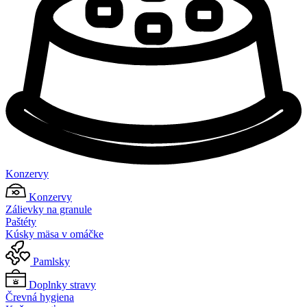
Konzervy
Konzervy
Zálievky na granule
Paštéty
Kúsky mäsa v omáčke
Pamlsky
Doplnky stravy
Črevná hygiena