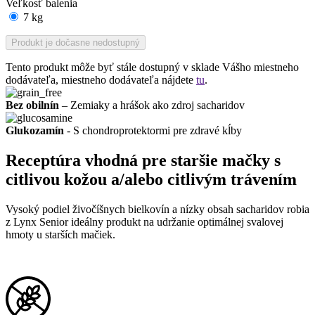
Veľkosť balenia
7 kg
Produkt je dočasne nedostupný
Tento produkt môže byť stále dostupný v sklade Vášho miestneho
dodávateľa, miestneho dodávateľa nájdete
tu
.
Bez obilnín
– Zemiaky a hrášok ako zdroj sacharidov
Glukozamín
- S chondroprotektormi pre zdravé kĺby
Receptúra vhodná pre staršie mačky s
citlivou kožou a/alebo citlivým trávením
Vysoký podiel živočíšnych bielkovín a nízky obsah sacharidov robia
z Lynx Senior ideálny produkt na udržanie optimálnej svalovej
hmoty u starších mačiek.