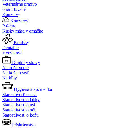
Veterinárne krmivo
Granulované
Konzervy
Konzervy
Paštéty
Kúsky mäsa v omáčke
Pamlsky
Dentálne
Výcvikové
Doplnky stravy
Na odčervenie
Na kožu a srsť
Na kĺby
Hygiena a kozmetika
Starostlivosť o srsť
Starostlivosť o labky
Starostlivosť o uši
Starostlivosť o oči
Starostlivosť o kožu
Príslušenstvo