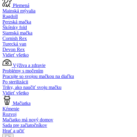
Plemená
Mainská mývalia
Ragdoll
Perzská mačka
Škótsky fold
Siamská mačka
Cornish Rex
Turecká van
Devon Rex
Vidieť všetko
Výživa a zdravie
Problémy s močením
Pracujte so svojou mačkou na diaľku
Po sterilizácii
Triky, ako naučiť svoju mačku
Vidieť všetko
Mačiatka
Kŕmenie
Rozvoj
Mačiatko má nový domov
Sada pre začiatočníkov
Hrať a učiť