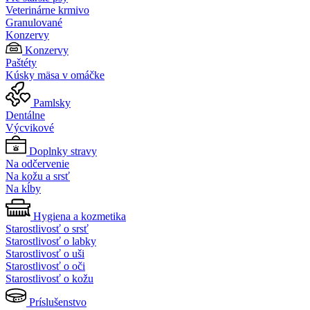
Veterinárne krmivo
Granulované
Konzervy
Konzervy
Paštéty
Kúsky mäsa v omáčke
Pamlsky
Dentálne
Výcvikové
Doplnky stravy
Na odčervenie
Na kožu a srsť
Na kĺby
Hygiena a kozmetika
Starostlivosť o srsť
Starostlivosť o labky
Starostlivosť o uši
Starostlivosť o oči
Starostlivosť o kožu
Príslušenstvo