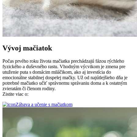
Vývoj mačiatok
Počas prvého roku života mačiatka prechádzajú fázou rýchleho
fyzického a duševného rastu. Vhodným výcvikom je zmena pre
utuženie puta s domácim miláčikom, ako aj investícia do
emocionálne stabilnej dospelej mačky. Už od najútlejšieho dňa je
potrebné mačiatko učiť správnemu správaniu doma a k ostatným
zvieratám či členom rodiny.
Zistite viac o:
Zábava a učenie s mačiatkom