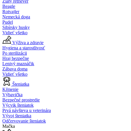
Zlatý retriever
Beagle
Rotvajler
Nemecká doga
Pudel
Sibírsky husky
Vidieť všetko
Výživa a zdravie
Hygiena a starostlivosť
Po sterilizácii
Hraj bezpečne
Lenivý maznáčik
Zábava doma
Vidieť všetko
Šteniatka
Kŕmenie
Výbavička
Bezpečné prostredie
Výcvik šteniatok
Prvá návšteva u veterinára
Vývoj šteniatka
Odčervovanie šteniatok
Mačka