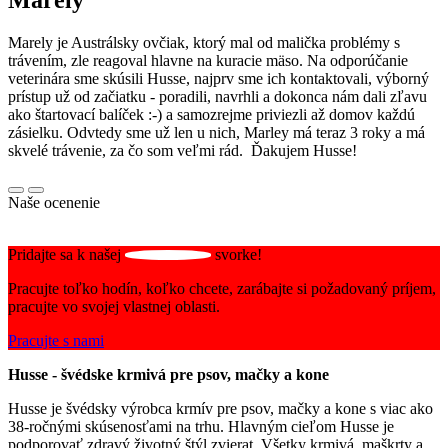
Marely
Marely je Austrálsky ovčiak, ktorý mal od malička problémy s
trávením, zle reagoval hlavne na kuracie mäso. Na odporúčanie
veterinára sme skúsili Husse, najprv sme ich kontaktovali, výborný
prístup už od začiatku - poradili, navrhli a dokonca nám dali zľavu
ako štartovací balíček :-) a samozrejme priviezli až domov každú
zásielku. Odvtedy sme už len u nich, Marley má teraz 3 roky a má
skvelé trávenie, za čo som veľmi rád. Ďakujem Husse!
Naše ocenenie
Pridajte sa k našej
svorke!
Pracujte toľko hodín, koľko chcete, zarábajte si požadovaný príjem,
pracujte vo svojej vlastnej oblasti.
Pracujte s nami
Husse - švédske krmivá pre psov, mačky a kone
Husse je švédsky výrobca krmív pre psov, mačky a kone s viac ako
38-ročnými skúsenosťami na trhu. Hlavným cieľom Husse je
podporovať zdravý životný štýl zvierat. Všetky krmivá, maškrty a