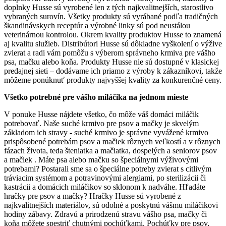
doplnky Husse sú vyrobené len z tých najkvalitnejších, starostlivo
vybraných surovín. Všetky produkty sú vyrábané podľa tradičných
škandinávskych receptúr a výrobné linky sú pod neustálou
veterinárnou kontrolou. Okrem kvality produktov Husse to znamená
aj kvalitu služieb. Distribútori Husse sú dôkladne vyškolení o výžive
zvierat a radi vám pomôžu s výberom správneho krmiva pre vášho
psa, mačku alebo koňa. Produkty Husse nie sú dostupné v klasickej
predajnej sieti – dodávame ich priamo z výroby k zákazníkovi, takže
môžeme ponúknuť produkty najvyššej kvality za konkurenčné ceny.
Všetko potrebné pre vášho miláčika na jednom mieste
V ponuke Husse nájdete všetko, čo môže váš domáci miláčik
potrebovať. Naše suché krmivo pre psov a mačky je skvelým
základom ich stravy - suché krmivo je správne vyvážené krmivo
prispôsobené potrebám psov a mačiek rôznych veľkostí a v rôznych
fázach života, teda šteniatka a mačiatka, dospelých a seniorov psov
a mačiek . Máte psa alebo mačku so špeciálnymi výživovými
potrebami? Postarali sme sa o špeciálne potreby zvierat s citlivým
tráviacim systémom a potravinovými alergiami, po sterilizácii či
kastrácii a domácich miláčikov so sklonom k nadváhe. Hľadáte
hračky pre psov a mačky? Hračky Husse sú vyrobené z
najkvalitnejších materiálov, sú odolné a poskytnú vášmu miláčikovi
hodiny zábavy. Zdravú a prirodzenú stravu vášho psa, mačky či
koňa môžete spestriť chutnými pochúťkami. Pochúťky pre psov,