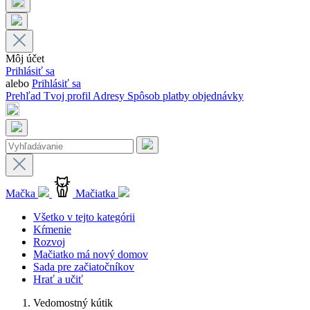
Môj účet
Prihlásiť sa
alebo
Prihlásiť sa
Prehľad
Tvoj profil
Adresy
Spôsob platby
objednávky
Mačka
Mačiatka
Všetko v tejto kategórii
Kŕmenie
Rozvoj
Mačiatko má nový domov
Sada pre začiatočníkov
Hrať a učiť
Vedomostný kútik