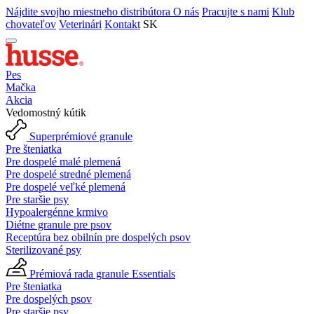
Nájdite svojho miestneho distribútora
O nás
Pracujte s nami
Klub
chovateľov
Veterinári
Kontakt
SK
Pes
Mačka
Akcia
Vedomostný kútik
Superprémiové granule
Pre šteniatka
Pre dospelé malé plemená
Pre dospelé stredné plemená
Pre dospelé veľké plemená
Pre staršie psy
Hypoalergénne krmivo
Diétne granule pre psov
Receptúra bez obilnín pre dospelých psov
Sterilizované psy
Prémiová rada granule Essentials
Pre šteniatka
Pre dospelých psov
Pre staršie psy