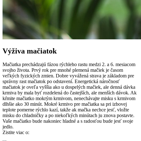
Výživa mačiatok
Mačiatka prechádzajú fázou rýchleho rastu medzi 2. a 6. mesiacom
svojho života. Prvý rok pre mnohé plemená mačiek je časom
veľkých fyzických zmien. Dobre vyvážená strava je základom pre
správny rast mačiatok po odstavení. Energetická náročnosť
mačiatok je oveľa vyššia ako u dospelých mačiek, ale denná dávka
krmiva by mala byť rozdelená do častejších, ale menších dávok. Ak
kŕmite mačiatko mokrým krmivom, nenechávajte misku s krmivom
dlhšie ako 30 minút. Mokré krmivo pre mačiatka sa pri izbovej
teplote pomerne rýchlo kazí, takže ak mačka nechce jesť, vložte
misku do chladničky a po niekoľkých minútach ju znova postavte.
Vaše mačiatko bude nakoniec hladné a s radosťou bude jesť svoje
jedlo.
Zistite viac o: