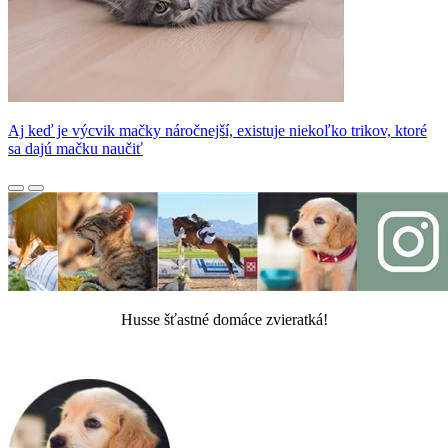
Aj keď je výcvik mačky náročnejší, existuje niekoľko trikov, ktoré
sa dajú mačku naučiť
Husse šťastné domáce zvieratká!