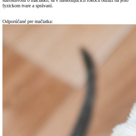
starostlivosti o mačiatko, sa v nasledujúcich rokoch odrazí na jeho
fyzickom tvare a správaní.
Odporúčané pre mačiatka: