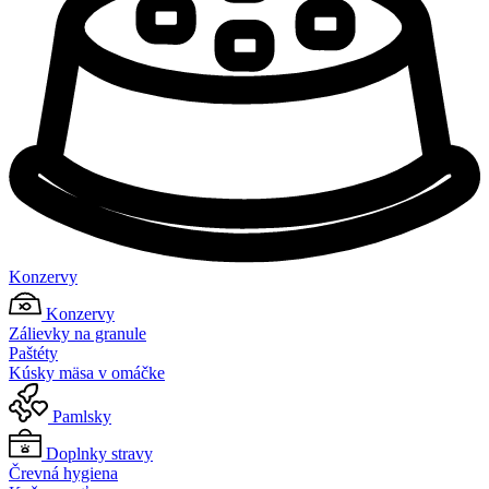
Konzervy
Konzervy
Zálievky na granule
Paštéty
Kúsky mäsa v omáčke
Pamlsky
Doplnky stravy
Črevná hygiena