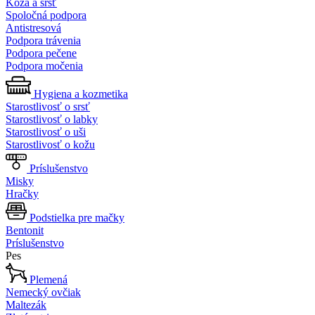
Koža a srsť
Spoločná podpora
Antistresová
Podpora trávenia
Podpora pečene
Podpora močenia
Hygiena a kozmetika
Starostlivosť o srsť
Starostlivosť o labky
Starostlivosť o uši
Starostlivosť o kožu
Príslušenstvo
Misky
Hračky
Podstielka pre mačky
Bentonit
Príslušenstvo
Pes
Plemená
Nemecký ovčiak
Maltezák