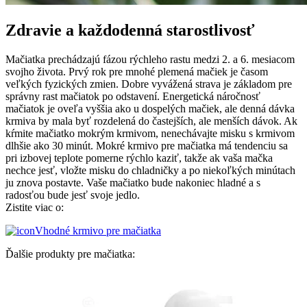
Zdravie a každodenná starostlivosť
Mačiatka prechádzajú fázou rýchleho rastu medzi 2. a 6. mesiacom
svojho života. Prvý rok pre mnohé plemená mačiek je časom
veľkých fyzických zmien. Dobre vyvážená strava je základom pre
správny rast mačiatok po odstavení. Energetická náročnosť
mačiatok je oveľa vyššia ako u dospelých mačiek, ale denná dávka
krmiva by mala byť rozdelená do častejších, ale menších dávok. Ak
kŕmite mačiatko mokrým krmivom, nenechávajte misku s krmivom
dlhšie ako 30 minút. Mokré krmivo pre mačiatka má tendenciu sa
pri izbovej teplote pomerne rýchlo kaziť, takže ak vaša mačka
nechce jesť, vložte misku do chladničky a po niekoľkých minútach
ju znova postavte. Vaše mačiatko bude nakoniec hladné a s
radosťou bude jesť svoje jedlo.
Zistite viac o:
Vhodné krmivo pre mačiatka
Ďalšie produkty pre mačiatka: