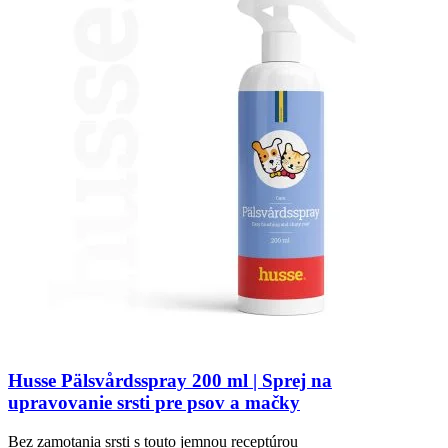
Husse Pälsvårdsspray 200 ml | Sprej na
upravovanie srsti pre psov a mačky
Bez zamotania srsti s touto jemnou receptúrou