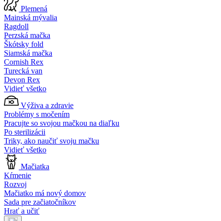
Plemená
Mainská mývalia
Ragdoll
Perzská mačka
Škótsky fold
Siamská mačka
Cornish Rex
Turecká van
Devon Rex
Vidieť všetko
Výživa a zdravie
Problémy s močením
Pracujte so svojou mačkou na diaľku
Po sterilizácii
Triky, ako naučiť svoju mačku
Vidieť všetko
Mačiatka
Kŕmenie
Rozvoj
Mačiatko má nový domov
Sada pre začiatočníkov
Hrať a učiť