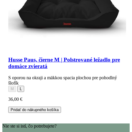
Husse Paus, čierne M | Polstrované ležadlo pre
domáce zvieratá
S oporou na okraji a mäkkou spacia plochou pre pohodlný
šlofík
M
L
36,00 €
Pridať do nákupného košíka
Nie ste si istí, čo potrebujete?