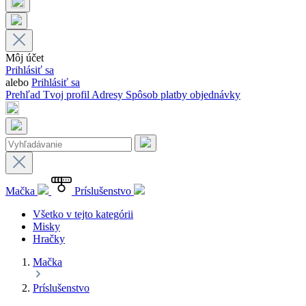
Môj účet
Prihlásiť sa
alebo
Prihlásiť sa
Prehľad
Tvoj profil
Adresy
Spôsob platby
objednávky
Mačka
Príslušenstvo
Všetko v tejto kategórii
Misky
Hračky
Mačka
Príslušenstvo