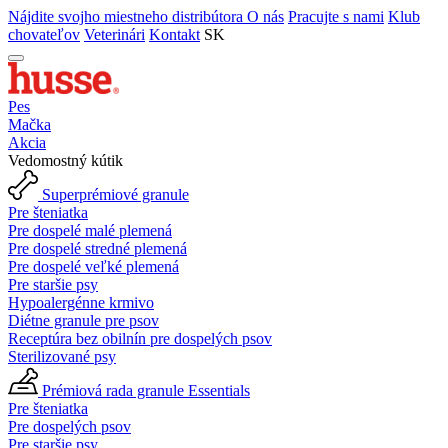
Nájdite svojho miestneho distribútora
O nás
Pracujte s nami
Klub
chovateľov
Veterinári
Kontakt
SK
Pes
Mačka
Akcia
Vedomostný kútik
Superprémiové granule
Pre šteniatka
Pre dospelé malé plemená
Pre dospelé stredné plemená
Pre dospelé veľké plemená
Pre staršie psy
Hypoalergénne krmivo
Diétne granule pre psov
Receptúra bez obilnín pre dospelých psov
Sterilizované psy
Prémiová rada granule Essentials
Pre šteniatka
Pre dospelých psov
Pre staršie psy