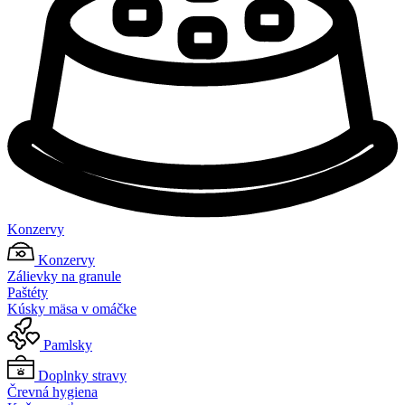
Konzervy
Konzervy
Zálievky na granule
Paštéty
Kúsky mäsa v omáčke
Pamlsky
Doplnky stravy
Črevná hygiena