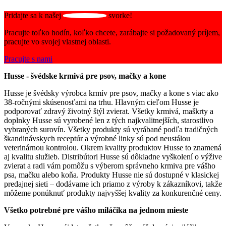
Pridajte sa k našej
svorke!
Pracujte toľko hodín, koľko chcete, zarábajte si požadovaný príjem,
pracujte vo svojej vlastnej oblasti.
Pracujte s nami
Husse - švédske krmivá pre psov, mačky a kone
Husse je švédsky výrobca krmív pre psov, mačky a kone s viac ako
38-ročnými skúsenosťami na trhu. Hlavným cieľom Husse je
podporovať zdravý životný štýl zvierat. Všetky krmivá, maškrty a
doplnky Husse sú vyrobené len z tých najkvalitnejších, starostlivo
vybraných surovín. Všetky produkty sú vyrábané podľa tradičných
škandinávskych receptúr a výrobné linky sú pod neustálou
veterinárnou kontrolou. Okrem kvality produktov Husse to znamená
aj kvalitu služieb. Distribútori Husse sú dôkladne vyškolení o výžive
zvierat a radi vám pomôžu s výberom správneho krmiva pre vášho
psa, mačku alebo koňa. Produkty Husse nie sú dostupné v klasickej
predajnej sieti – dodávame ich priamo z výroby k zákazníkovi, takže
môžeme ponúknuť produkty najvyššej kvality za konkurenčné ceny.
Všetko potrebné pre vášho miláčika na jednom mieste