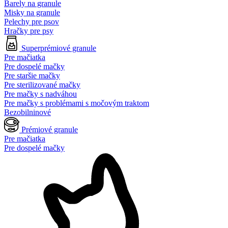
Barely na granule
Misky na granule
Pelechy pre psov
Hračky pre psy
Superprémiové granule
Pre mačiatka
Pre dospelé mačky
Pre staršie mačky
Pre sterilizované mačky
Pre mačky s nadváhou
Pre mačky s problémami s močovým traktom
Bezobilninové
Prémiové granule
Pre mačiatka
Pre dospelé mačky