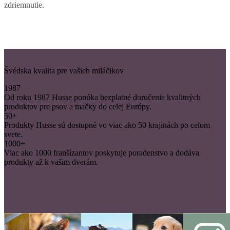
zdriemnutie.
Švédska kvalita pre vašich miláčikov
1987
Od roku 1987 Husse ponúka bezplatné doručenie kvalitných
produktov pre psov a mačky do celej Európy.
50+
Produkty Husse sú dostupné vo viac ako 50 krajinách po celom
svete.
1000+
Viac ako 1000 franšízantov poskytuje poradenstvo a dodáva
produkty až k vašim dverám.