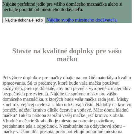
Nájdite perfektné jedlo pre vášho domáceho maznáčika alebo si
nechajte poradiť od miestneho dodávateľa.
Nájdite svojho miestneho dodávateľa
Nájdite dokonalé jedlo
Stavte na kvalitné doplnky pre vašu
mačku
Pri výbere doplnkov pre mačky dbajte na použité materiály a kvalitu
spracovania. Sú to predmety, ktoré bude vaša mačka používať
každý deň, preto je dôležité, aby boli pevné a vyrobené z materiálov
bezpečných pre zvieratá. Nájdite tie správne misky pre vášho
domáceho maznáčika, z ktorých bude vaša mačka rada jesť. Misky
z nehrdzavejúcej ocele sa ľahko udržiavajú čisté. Nádoby na krmivo
pomôžu udržať krmivo dlhšie čerstvé a voňavé. Máte doma hladnú
mačku? Takáto nádoba zabráni vašej mačke jesť krmivo z obalu.
Vhodné mačacie škrabadlo je miesto na ostrenie pazúrikov,
pretiahnutie tela a odpočinok. Nezabudnite na oddychovú zónu –
mačky väčšinu dňa prespia, preto potrebujú pohodlné miesto na