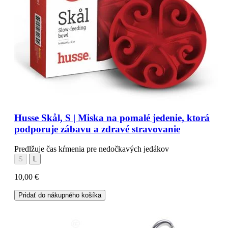
Husse Skål, S | Miska na pomalé jedenie, ktorá
podporuje zábavu a zdravé stravovanie
Predlžuje čas kŕmenia pre nedočkavých jedákov
S
L
10,00 €
Pridať do nákupného košíka