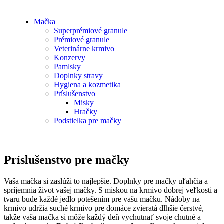
Mačka
Superprémiové granule
Prémiové granule
Veterinárne krmivo
Konzervy
Pamlsky
Doplnky stravy
Hygiena a kozmetika
Príslušenstvo
Misky
Hračky
Podstielka pre mačky
Príslušenstvo pre mačky
Vaša mačka si zaslúži to najlepšie. Doplnky pre mačky uľahčia a
spríjemnia život vašej mačky. S miskou na krmivo dobrej veľkosti a
tvaru bude každé jedlo potešením pre vašu mačku. Nádoby na
krmivo udržia suché krmivo pre domáce zvieratá dlhšie čerstvé,
takže vaša mačka si môže každý deň vychutnať svoje chutné a