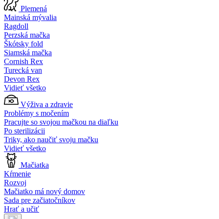
Plemená
Mainská mývalia
Ragdoll
Perzská mačka
Škótsky fold
Siamská mačka
Cornish Rex
Turecká van
Devon Rex
Vidieť všetko
Výživa a zdravie
Problémy s močením
Pracujte so svojou mačkou na diaľku
Po sterilizácii
Triky, ako naučiť svoju mačku
Vidieť všetko
Mačiatka
Kŕmenie
Rozvoj
Mačiatko má nový domov
Sada pre začiatočníkov
Hrať a učiť