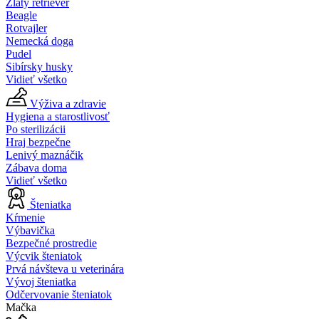
Zlatý retriever
Beagle
Rotvajler
Nemecká doga
Pudel
Sibírsky husky
Vidieť všetko
Výživa a zdravie
Hygiena a starostlivosť
Po sterilizácii
Hraj bezpečne
Lenivý maznáčik
Zábava doma
Vidieť všetko
Šteniatka
Kŕmenie
Výbavička
Bezpečné prostredie
Výcvik šteniatok
Prvá návšteva u veterinára
Vývoj šteniatka
Odčervovanie šteniatok
Mačka