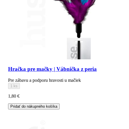
Hračka pre mačky | Vábnička z peria
Pre zábavu a podporu hravosti u mačiek
1 ks
1,80 €
Pridať do nákupného košíka