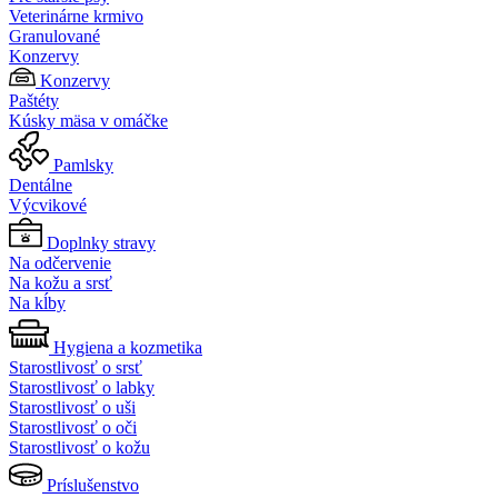
Veterinárne krmivo
Granulované
Konzervy
Konzervy
Paštéty
Kúsky mäsa v omáčke
Pamlsky
Dentálne
Výcvikové
Doplnky stravy
Na odčervenie
Na kožu a srsť
Na kĺby
Hygiena a kozmetika
Starostlivosť o srsť
Starostlivosť o labky
Starostlivosť o uši
Starostlivosť o oči
Starostlivosť o kožu
Príslušenstvo