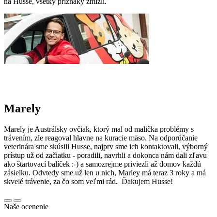
na Husse, všetky príznaky zmizli.
Marely
Marely je Austrálsky ovčiak, ktorý mal od malička problémy s
trávením, zle reagoval hlavne na kuracie mäso. Na odporúčanie
veterinára sme skúsili Husse, najprv sme ich kontaktovali, výborný
prístup už od začiatku - poradili, navrhli a dokonca nám dali zľavu
ako štartovací balíček :-) a samozrejme priviezli až domov každú
zásielku. Odvtedy sme už len u nich, Marley má teraz 3 roky a má
skvelé trávenie, za čo som veľmi rád. Ďakujem Husse!
Naše ocenenie