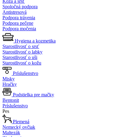
Koža a srsť
Spoločná podpora
Antistresová
Podpora trávenia
Podpora pečene
Podpora močenia
Hygiena a kozmetika
Starostlivosť o srsť
Starostlivosť o labky
Starostlivosť o uši
Starostlivosť o kožu
Príslušenstvo
Misky
Hračky
Podstielka pre mačky
Bentonit
Príslušenstvo
Pes
Plemená
Nemecký ovčiak
Maltezák