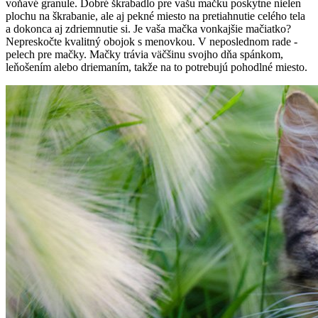
voňavé granule. Dobré škrabadlo pre vašu mačku poskytne nielen
plochu na škrabanie, ale aj pekné miesto na pretiahnutie celého tela
a dokonca aj zdriemnutie si. Je vaša mačka vonkajšie mačiatko?
Nepreskočte kvalitný obojok s menovkou. V neposlednom rade -
pelech pre mačky. Mačky trávia väčšinu svojho dňa spánkom,
leňošením alebo driemaním, takže na to potrebujú pohodlné miesto.