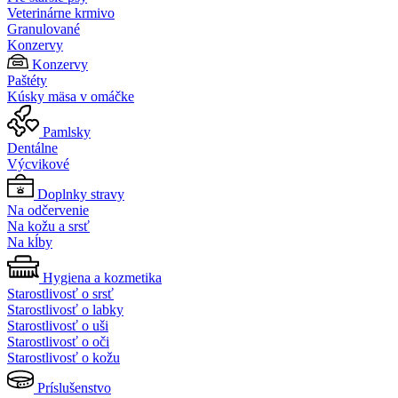
Veterinárne krmivo
Granulované
Konzervy
Konzervy
Paštéty
Kúsky mäsa v omáčke
Pamlsky
Dentálne
Výcvikové
Doplnky stravy
Na odčervenie
Na kožu a srsť
Na kĺby
Hygiena a kozmetika
Starostlivosť o srsť
Starostlivosť o labky
Starostlivosť o uši
Starostlivosť o oči
Starostlivosť o kožu
Príslušenstvo