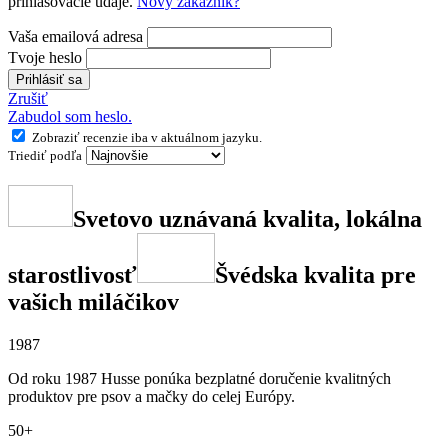
prihlasovacie údaje.
Nový zákazník?
Vaša emailová adresa
Tvoje heslo
Prihlásiť sa
Zrušiť
Zabudol som heslo.
Zobraziť recenzie iba v aktuálnom jazyku.
Triediť podľa
Svetovo uznávaná kvalita, lokálna
starostlivosť
Švédska kvalita pre
vašich miláčikov
1987
Od roku 1987 Husse ponúka bezplatné doručenie kvalitných
produktov pre psov a mačky do celej Európy.
50+