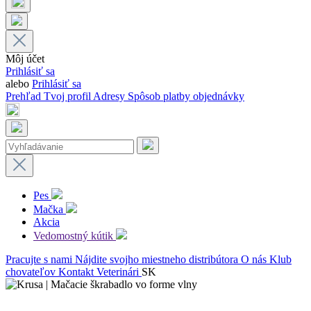
Môj účet
Prihlásiť sa
alebo
Prihlásiť sa
Prehľad
Tvoj profil
Adresy
Spôsob platby
objednávky
Pes
Mačka
Akcia
Vedomostný kútik
Pracujte s nami
Nájdite svojho miestneho distribútora
O nás
Klub
chovateľov
Kontakt
Veterinári
SK