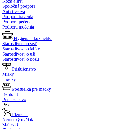
Koža a srsť
Spoločná podpora
Antistresová
Podpora trávenia
Podpora pečene
Podpora močenia
Hygiena a kozmetika
Starostlivosť o srsť
Starostlivosť o labky
Starostlivosť o uši
Starostlivosť o kožu
Príslušenstvo
Misky
Hračky
Podstielka pre mačky
Bentonit
Príslušenstvo
Pes
Plemená
Nemecký ovčiak
Maltezák