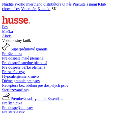
Nájdite svojho miestneho distribútora
O nás
Pracujte s nami
Klub
chovateľov
Veterinári
Kontakt
SK
Pes
Mačka
Akcia
Vedomostný kútik
Superprémiové granule
Pre šteniatka
Pre dospelé malé plemená
Pre dospelé stredné plemená
Pre dospelé veľké plemená
Pre staršie psy
Hypoalergénne krmivo
Diétne granule pre psov
Receptúra bez obilnín pre dospelých psov
Sterilizované psy
Prémiová rada granule Essentials
Pre šteniatka
Pre dospelých psov
Pre staršie psy