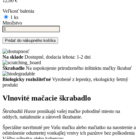
12,00 €
Veľkosť balenia
1 ks
Množstvo
Pridať do nákupného košíka
Na sklade
Dostupné, dodacia lehota: 1-2 dni
Škrabadlo
Na uspokojenie prirodzeného inštinktu mačky škrabať
Biologicky rozložiteľné
Vyrobené z lepenky, ekologicky šetrný
produkt
Vlnovité mačacie škrabadlo
Škrabadlá Husse
ponúkajú vašej mačke pohodlné miesto na
oddych, natiahnutie a zároveň škrabanie.
Špeciálne navrhnuté pre Vašu mačku alebo mačiatko na naostrenie a
odstránenie odumretej vonkajšej vrstvy ich pazúrov bez poškodenia
Vášho nábytku alebo kobercov.