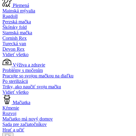
Plemená
Mainská mývalia
Ragdoll
Perzská mačka
Škótsky fold
Siamská mačka
Cornish Rex
Turecká van
Devon Rex
Vidieť všetko
Výživa a zdravie
Problémy s močením
Pracujte so svojou mačkou na diaľku
Po sterilizácii
Triky, ako naučiť svoju mačku
Vidieť všetko
Mačiatka
Kŕmenie
Rozvoj
Mačiatko má nový domov
Sada pre začiatočníkov
Hrať a učiť