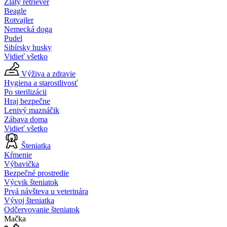
Zlatý retriever
Beagle
Rotvajler
Nemecká doga
Pudel
Sibírsky husky
Vidieť všetko
Výživa a zdravie
Hygiena a starostlivosť
Po sterilizácii
Hraj bezpečne
Lenivý maznáčik
Zábava doma
Vidieť všetko
Šteniatka
Kŕmenie
Výbavička
Bezpečné prostredie
Výcvik šteniatok
Prvá návšteva u veterinára
Vývoj šteniatka
Odčervovanie šteniatok
Mačka