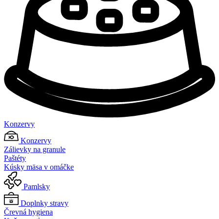
Konzervy
Konzervy
Zálievky na granule
Paštéty
Kúsky mäsa v omáčke
Pamlsky
Doplnky stravy
Črevná hygiena