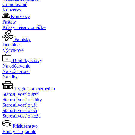
Granulované
Konzervy
Konzervy
Paštéty
Kúsky mäsa v omáčke
Pamlsky
Dentálne
Výcvikové
Doplnky stravy
Na odčervenie
Na kožu a srsť
Na kĺby
Hygiena a kozmetika
Starostlivosť o srsť
Starostlivosť o labky
Starostlivosť o uši
Starostlivosť o oči
Starostlivosť o kožu
Príslušenstvo
Barely na granule