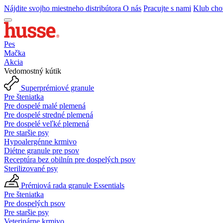
Nájdite svojho miestneho distribútora
O nás
Pracujte s nami
Klub cho
Pes
Mačka
Akcia
Vedomostný kútik
Superprémiové granule
Pre šteniatka
Pre dospelé malé plemená
Pre dospelé stredné plemená
Pre dospelé veľké plemená
Pre staršie psy
Hypoalergénne krmivo
Diétne granule pre psov
Receptúra bez obilnín pre dospelých psov
Sterilizované psy
Prémiová rada granule Essentials
Pre šteniatka
Pre dospelých psov
Pre staršie psy
Veterinárne krmivo