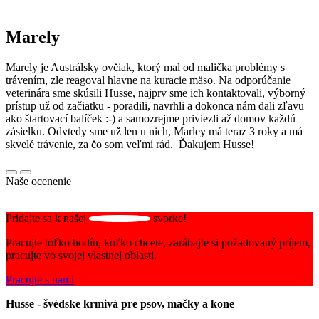
Marely
Marely je Austrálsky ovčiak, ktorý mal od malička problémy s
trávením, zle reagoval hlavne na kuracie mäso. Na odporúčanie
veterinára sme skúsili Husse, najprv sme ich kontaktovali, výborný
prístup už od začiatku - poradili, navrhli a dokonca nám dali zľavu
ako štartovací balíček :-) a samozrejme priviezli až domov každú
zásielku. Odvtedy sme už len u nich, Marley má teraz 3 roky a má
skvelé trávenie, za čo som veľmi rád. Ďakujem Husse!
Naše ocenenie
Pridajte sa k našej
svorke!
Pracujte toľko hodín, koľko chcete, zarábajte si požadovaný príjem,
pracujte vo svojej vlastnej oblasti.
Pracujte s nami
Husse - švédske krmivá pre psov, mačky a kone