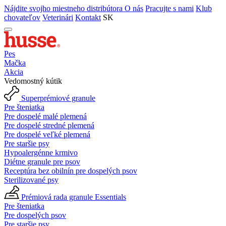
Nájdite svojho miestneho distribútora
O nás
Pracujte s nami
Klub
chovateľov
Veterinári
Kontakt
SK
Pes
Mačka
Akcia
Vedomostný kútik
Superprémiové granule
Pre šteniatka
Pre dospelé malé plemená
Pre dospelé stredné plemená
Pre dospelé veľké plemená
Pre staršie psy
Hypoalergénne krmivo
Diétne granule pre psov
Receptúra bez obilnín pre dospelých psov
Sterilizované psy
Prémiová rada granule Essentials
Pre šteniatka
Pre dospelých psov
Pre staršie psy