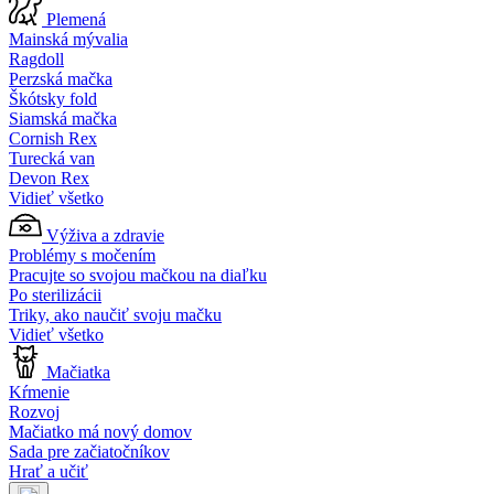
Plemená
Mainská mývalia
Ragdoll
Perzská mačka
Škótsky fold
Siamská mačka
Cornish Rex
Turecká van
Devon Rex
Vidieť všetko
Výživa a zdravie
Problémy s močením
Pracujte so svojou mačkou na diaľku
Po sterilizácii
Triky, ako naučiť svoju mačku
Vidieť všetko
Mačiatka
Kŕmenie
Rozvoj
Mačiatko má nový domov
Sada pre začiatočníkov
Hrať a učiť