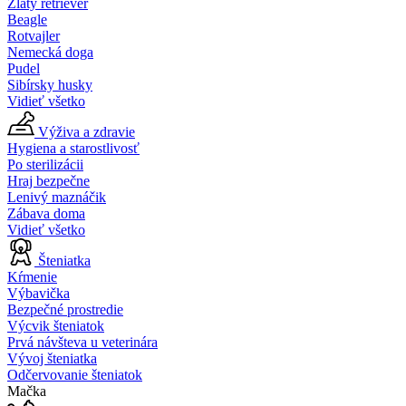
Zlatý retriever
Beagle
Rotvajler
Nemecká doga
Pudel
Sibírsky husky
Vidieť všetko
Výživa a zdravie
Hygiena a starostlivosť
Po sterilizácii
Hraj bezpečne
Lenivý maznáčik
Zábava doma
Vidieť všetko
Šteniatka
Kŕmenie
Výbavička
Bezpečné prostredie
Výcvik šteniatok
Prvá návšteva u veterinára
Vývoj šteniatka
Odčervovanie šteniatok
Mačka