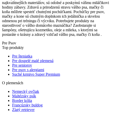
najkvalitnejších materiálov, sú odolné a poskytnú vášmu miláčikovi
hodiny zábavy. Zdravú a prirodzenú stravu vášho psa, mačky či
koňa môžete spestriť chutnými pochúťkami. Pochúťky pre psov,
mačky a kone sú chutným doplnkom ich jedálnička a skvelou
odmenou pri tréningu či výcviku. Potrebujete produkty na
starostlivosť o vášho domáceho maznáčika? Zaobstarajte si
šampóny, ošetrujúcu kozmetiku, oleje a mlieka, s ktorými sa
postaráte o krásny a zdravý vzhľad vášho psa, mačky či koňa .
Pre Psov
Top produkty
Pre šteniatka
Pre dospelé malé plemená
Pre seniorov
Pre psov s alergiami
Suché krmivo Super Premium
O plemenách
Nemecký ovčiak
Maltézsky psík
Border kólia
Francúzsky buldog
Zlatý retriever