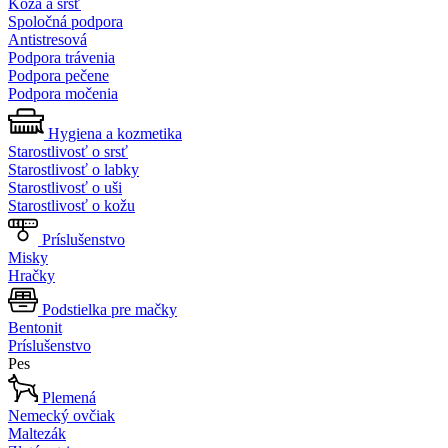
Koža a srsť
Spoločná podpora
Antistresová
Podpora trávenia
Podpora pečene
Podpora močenia
Hygiena a kozmetika
Starostlivosť o srsť
Starostlivosť o labky
Starostlivosť o uši
Starostlivosť o kožu
Príslušenstvo
Misky
Hračky
Podstielka pre mačky
Bentonit
Príslušenstvo
Pes
Plemená
Nemecký ovčiak
Maltezák