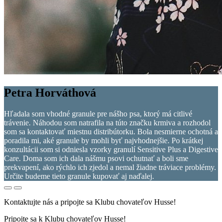
Petra Horváthová
Hľadala som vhodné granule pre nášho psa, ktorý má citlivé
trávenie. Náhodou som natrafila na túto značku krmiva a rozhodol
som sa kontaktovať miestnu distribútorku. Bola nesmierne ochotná a
poradila mi, aké granule by mohli byť najvhodnejšie. Po krátkej
konzultácii som si odniesla vzorky granulí Sensitive Plus a Digestive
Care. Doma som ich dala nášmu psovi ochutnať a boli sme
prekvapení, ako rýchlo ich zjedol a nemal žiadne tráviace problémy.
Určite budeme tieto granule kupovať aj naďalej.
Kontaktujte nás a pripojte sa
Klubu chovateľov Husse
!
Pripojte sa k
Klubu chovateľov Husse!