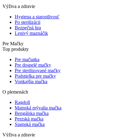
Výživa a zdravie
Hygiena a starostlivosť
Po sterilizácii
Bezpečná hra
Lenivý maznáčik
Pre Mačky
Top produkty
Pre mačiatka
Pre dospelé mačky
Pre sterilizované mačky
Podstielka pre mačky
Vonkajšia mačka
O plemenách
Ragdoll
Mainská mývalia mačka
Bengálska mačka
Perzská mačka
Siamská mačka
Výživa a zdravie