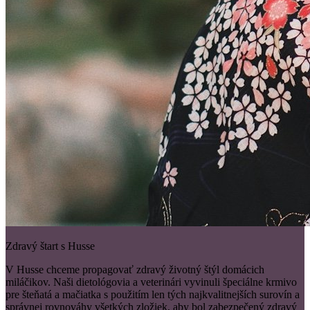
Zdravý štart s Husse
V Husse chceme propagovať zdravý životný štýl domácich
miláčikov. Naši dietológovia a veterinári vyvinuli špeciálne krmivo
pre šteňatá a mačiatka s použitím len tých najkvalitnejších surovín a
správnej rovnováhy všetkých zložiek, aby bol zabezpečený zdravý