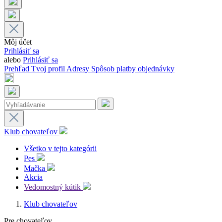
Môj účet
Prihlásiť sa
alebo
Prihlásiť sa
Prehľad
Tvoj profil
Adresy
Spôsob platby
objednávky
Klub chovateľov
Všetko v tejto kategórii
Pes
Mačka
Akcia
Vedomostný kútik
Klub chovateľov
Pre chovateľov