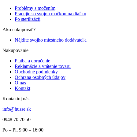
Problémy s močením
Pracujte so svojou mačkou na diaľku
Po sterilizácii
Ako nakupovať?
Nájdite svojho miestneho dodávateľa
Nakupovanie
Platba a doručenie
Reklamácie a vrátenie tovaru
Obchodné podmienky
Ochrana osobných údajov
O nás
Kontakt
Kontaktuj nás
info@husse.sk
0948 70 70 50
Po – Pi, 9:00 – 16:00