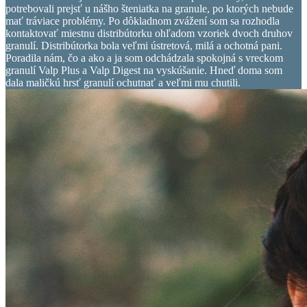
potrebovali prejsť u nášho šteniatka na granule, po ktorých nebude
mať tráviace problémy. Po dôkladnom zvážení som sa rozhodla
kontaktovať miestnu distribútorku ohľadom vzoriek dvoch druhov
granulí. Distribútorka bola veľmi ústretová, milá a ochotná pani.
Poradila nám, čo a ako a ja som odchádzala spokojná s vreckom
granulí Valp Plus a Valp Digest na vyskúšanie. Hneď doma som
dala maličkú hrsť granulí ochutnať a veľmi mu chutili.