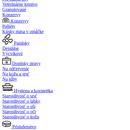
Veterinárne krmivo
Granulované
Konzervy
Konzervy
Paštéty
Kúsky mäsa v omáčke
Pamlsky
Dentálne
Výcvikové
Doplnky stravy
Na odčervenie
Na kožu a srsť
Na kĺby
Hygiena a kozmetika
Starostlivosť o srsť
Starostlivosť o labky
Starostlivosť o uši
Starostlivosť o oči
Starostlivosť o kožu
Príslušenstvo