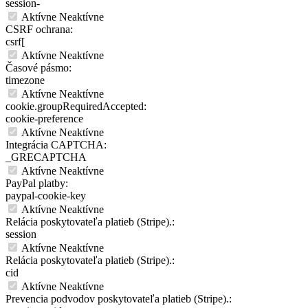
session-
Aktívne
Neaktívne
CSRF ochrana:
csrf[
Aktívne
Neaktívne
Časové pásmo:
timezone
Aktívne
Neaktívne
cookie.groupRequiredAccepted:
cookie-preference
Aktívne
Neaktívne
Integrácia CAPTCHA:
_GRECAPTCHA
Aktívne
Neaktívne
PayPal platby:
paypal-cookie-key
Aktívne
Neaktívne
Relácia poskytovateľa platieb (Stripe).:
session
Aktívne
Neaktívne
Relácia poskytovateľa platieb (Stripe).:
cid
Aktívne
Neaktívne
Prevencia podvodov poskytovateľa platieb (Stripe).: