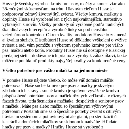
Husse je švédsky výrobca krmív pre psov, mačky a kone s viac ako
38-ročnými skúsenosťami na trhu. Hlavným cieľom Husse je
podporovať zdravý životný štýl zvierat. Všetky krmivá, maškrty a
doplnky Husse sú vyrobené len z tých najkvalitnejších, starostlivo
vybraných surovín. Všetky produkty sú vyrábané podľa tradičných
škandinávskych receptúr a výrobné linky sú pod neustálou
veterinárnou kontrolou. Okrem kvality produktov Husse to znamená
aj kvalitu služieb. Distribútori Husse sú dôkladne vyškolení o výžive
zvierat a radi vám pomôžu s výberom správneho krmiva pre vášho
psa, mačku alebo koňa. Produkty Husse nie sú dostupné v klasickej
predajnej sieti – dodávame ich priamo z výroby k zákazníkovi, takže
môžeme ponúknuť produkty najvyššej kvality za konkurenčné ceny.
Všetko potrebné pre vášho miláčika na jednom mieste
V ponuke Husse nájdete všetko, čo môže váš domáci miláčik
potrebovať. Naše suché krmivo pre psov a mačky je skvelým
základom ich stravy - suché krmivo je správne vyvážené krmivo
prispôsobené potrebám psov a mačiek rôznych veľkostí a v rôznych
fázach života, teda šteniatka a mačiatka, dospelých a seniorov psov
a mačiek . Máte psa alebo mačku so špeciálnymi výživovými
potrebami? Postarali sme sa o špeciálne potreby zvierat s citlivým
tráviacim systémom a potravinovými alergiami, po sterilizácii či
kastrácii a domácich miláčikov so sklonom k nadváhe. Hľadáte
hračky pre psov a mačky? Hračky Husse sú vyrobené z