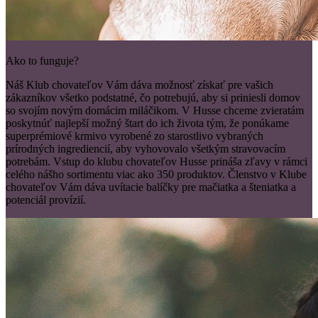
Ako to funguje?
Náš Klub chovateľov Vám dáva možnosť získať pre vašich
zákazníkov všetko podstatné, čo potrebujú, aby si priniesli domov
so svojím novým domácim miláčikom. V Husse chceme zvieratám
poskytnúť najlepší možný štart do ich života tým, že ponúkame
superprémiové krmivo vyrobené zo starostlivo vybraných
prírodných ingrediencií, aby vyhovovalo všetkým stravovacím
potrebám. Vstup do klubu chovateľov Husse prináša zľavy v rámci
celého nášho sortimentu viac ako 350 produktov. Členstvo v Klube
chovateľov Vám dáva uvítacie balíčky pre mačiatka a šteniatka a
potenciál provízií.