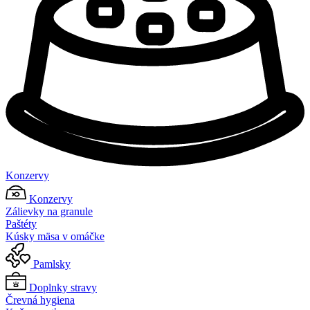
Konzervy
Konzervy
Zálievky na granule
Paštéty
Kúsky mäsa v omáčke
Pamlsky
Doplnky stravy
Črevná hygiena