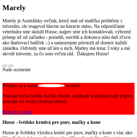
Marely
Marely je Austrálsky ovčiak, ktorý mal od malička problémy s
trávením, zle reagoval hlavne na kuracie mäso. Na odporúčanie
veterinára sme skúsili Husse, najprv sme ich kontaktovali, výborný
prístup už od začiatku - poradili, navrhli a dokonca nám dali zľavu
ako štartovací balíček :-) a samozrejme priviezli až domov každú
zásielku. Odvtedy sme už len u nich, Marley má teraz 3 roky a má
skvelé trávenie, za čo som veľmi rád. Ďakujem Husse!
Naše ocenenie
Pridajte sa k našej
svorke!
Pracujte toľko hodín, koľko chcete, zarábajte si požadovaný príjem,
pracujte vo svojej vlastnej oblasti.
Pracujte s nami
Husse - švédske krmivá pre psov, mačky a kone
Husse je švédsky výrobca krmív pre psov, mačky a kone s viac ako