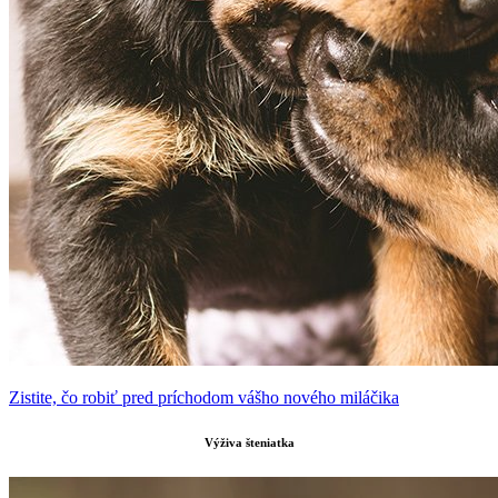
Zistite, čo robiť pred príchodom vášho nového miláčika
Výživa šteniatka