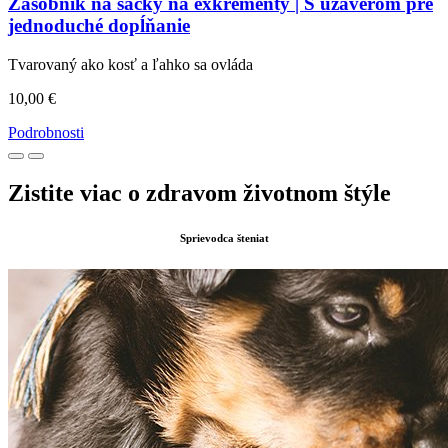
Zásobník na sáčky na exkrementy | S uzáverom pre
jednoduché dopĺňanie
Tvarovaný ako kosť a ľahko sa ovláda
10,00 €
Podrobnosti
Zistite viac o zdravom životnom štýle
Sprievodca šteniat