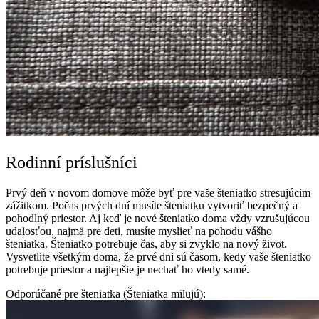
Rodinní príslušníci
Prvý deň v novom domove môže byť pre vaše šteniatko stresujúcim
zážitkom. Počas prvých dní musíte šteniatku vytvoriť bezpečný a
pohodlný priestor. Aj keď je nové šteniatko doma vždy vzrušujúcou
udalosťou, najmä pre deti, musíte myslieť na pohodu vášho
šteniatka. Šteniatko potrebuje čas, aby si zvyklo na nový život.
Vysvetlite všetkým doma, že prvé dni sú časom, kedy vaše šteniatko
potrebuje priestor a najlepšie je nechať ho vtedy samé.
Odporúčané pre šteniatka (Šteniatka milujú):