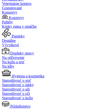
Veterinárne krmivo
Granulované
Konzervy
Konzervy
Paštéty
Kúsky mäsa v omáčke
Pamlsky
Dentálne
Výcvikové
Doplnky stravy
Na odčervenie
Na kožu a srsť
Na kĺby
Hygiena a kozmetika
Starostlivosť o srsť
Starostlivosť o labky
Starostlivosť o uši
Starostlivosť o oči
Starostlivosť o kožu
Príslušenstvo