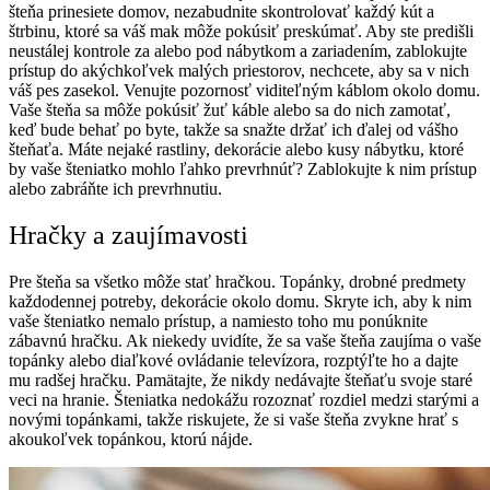
šteňa prinesiete domov, nezabudnite skontrolovať každý kút a
štrbinu, ktoré sa váš mak môže pokúsiť preskúmať. Aby ste predišli
neustálej kontrole za alebo pod nábytkom a zariadením, zablokujte
prístup do akýchkoľvek malých priestorov, nechcete, aby sa v nich
váš pes zasekol. Venujte pozornosť viditeľným káblom okolo domu.
Vaše šteňa sa môže pokúsiť žuť káble alebo sa do nich zamotať,
keď bude behať po byte, takže sa snažte držať ich ďalej od vášho
šteňaťa. Máte nejaké rastliny, dekorácie alebo kusy nábytku, ktoré
by vaše šteniatko mohlo ľahko prevrhnúť? Zablokujte k nim prístup
alebo zabráňte ich prevrhnutiu.
Hračky a zaujímavosti
Pre šteňa sa všetko môže stať hračkou. Topánky, drobné predmety
každodennej potreby, dekorácie okolo domu. Skryte ich, aby k nim
vaše šteniatko nemalo prístup, a namiesto toho mu ponúknite
zábavnú hračku. Ak niekedy uvidíte, že sa vaše šteňa zaujíma o vaše
topánky alebo diaľkové ovládanie televízora, rozptýľte ho a dajte
mu radšej hračku. Pamätajte, že nikdy nedávajte šteňaťu svoje staré
veci na hranie. Šteniatka nedokážu rozoznať rozdiel medzi starými a
novými topánkami, takže riskujete, že si vaše šteňa zvykne hrať s
akoukoľvek topánkou, ktorú nájde.