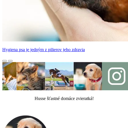
Hygiena psa je jedným z pilierov jeho zdravia
Husse šťastné domáce zvieratká!