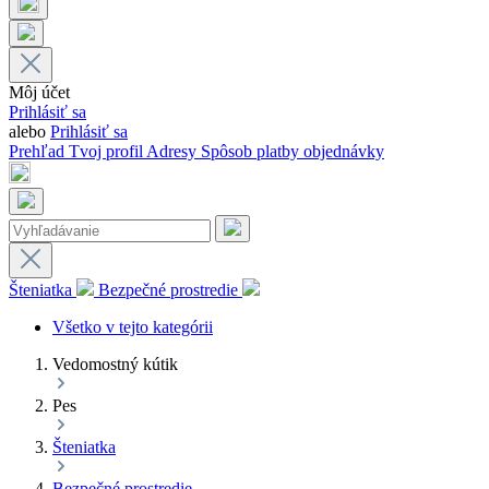
Môj účet
Prihlásiť sa
alebo
Prihlásiť sa
Prehľad
Tvoj profil
Adresy
Spôsob platby
objednávky
Šteniatka
Bezpečné prostredie
Všetko v tejto kategórii
Vedomostný kútik
Pes
Šteniatka
Bezpečné prostredie