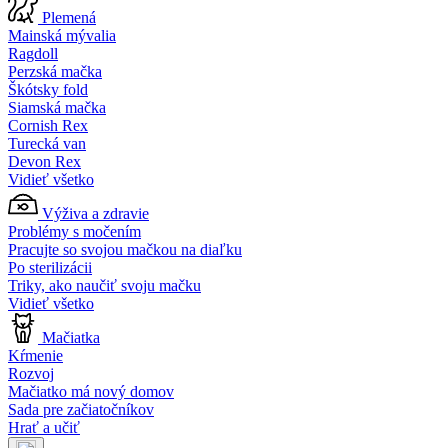
Plemená
Mainská mývalia
Ragdoll
Perzská mačka
Škótsky fold
Siamská mačka
Cornish Rex
Turecká van
Devon Rex
Vidieť všetko
Výživa a zdravie
Problémy s močením
Pracujte so svojou mačkou na diaľku
Po sterilizácii
Triky, ako naučiť svoju mačku
Vidieť všetko
Mačiatka
Kŕmenie
Rozvoj
Mačiatko má nový domov
Sada pre začiatočníkov
Hrať a učiť