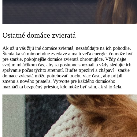
Ostatné domáce zvieratá
Ak už u vás žijú iné domáce zvieratá, nezabúdajte na ich pohodlie.
Šteniatka sú mimoriadne zvedavé a majú veľa energie, čo môže byť
pre staršie, pokojnejšie domáce zvieratá ohromujúce. Vždy dajte
svojim miláčikom čas, aby sa postupne spoznali a vždy sledujte ich
správanie počas týchto stretnutí. Buďte trpezliví a chápaví - staršie
domáce zvieratá môžu potrebovať trochu viac času, aby prijali
zmenu a nového priateľa. Vytvorte pre každého domáceho
maznáčika bezpečný priestor, kde môže byť sám, ak si to želá.