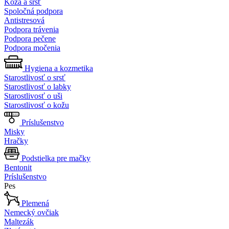
Koža a srsť
Spoločná podpora
Antistresová
Podpora trávenia
Podpora pečene
Podpora močenia
Hygiena a kozmetika
Starostlivosť o srsť
Starostlivosť o labky
Starostlivosť o uši
Starostlivosť o kožu
Príslušenstvo
Misky
Hračky
Podstielka pre mačky
Bentonit
Príslušenstvo
Pes
Plemená
Nemecký ovčiak
Maltezák