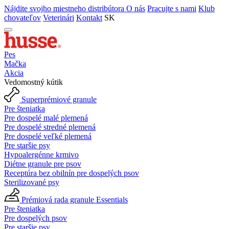
Nájdite svojho miestneho distribútora
O nás
Pracujte s nami
Klub
chovateľov
Veterinári
Kontakt
SK
Pes
Mačka
Akcia
Vedomostný kútik
Superprémiové granule
Pre šteniatka
Pre dospelé malé plemená
Pre dospelé stredné plemená
Pre dospelé veľké plemená
Pre staršie psy
Hypoalergénne krmivo
Diétne granule pre psov
Receptúra bez obilnín pre dospelých psov
Sterilizované psy
Prémiová rada granule Essentials
Pre šteniatka
Pre dospelých psov
Pre staršie psy