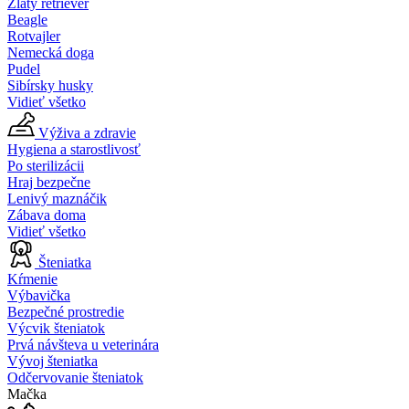
Zlatý retriever
Beagle
Rotvajler
Nemecká doga
Pudel
Sibírsky husky
Vidieť všetko
Výživa a zdravie
Hygiena a starostlivosť
Po sterilizácii
Hraj bezpečne
Lenivý maznáčik
Zábava doma
Vidieť všetko
Šteniatka
Kŕmenie
Výbavička
Bezpečné prostredie
Výcvik šteniatok
Prvá návšteva u veterinára
Vývoj šteniatka
Odčervovanie šteniatok
Mačka