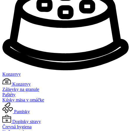
Konzervy
Konzervy
Zálievky na granule
Paštéty
Kúsky mäsa v omáčke
Pamlsky
Doplnky stravy
Črevná hygiena