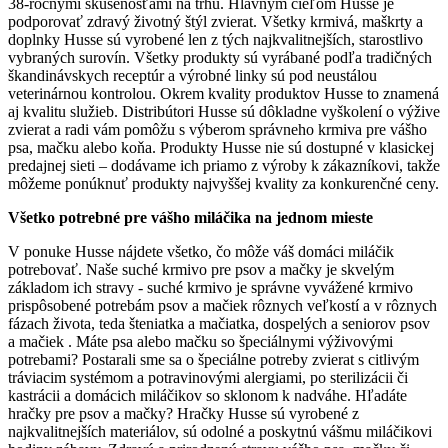
38-ročnými skúsenosťami na trhu. Hlavným cieľom Husse je
podporovať zdravý životný štýl zvierat. Všetky krmivá, maškrty a
doplnky Husse sú vyrobené len z tých najkvalitnejších, starostlivo
vybraných surovín. Všetky produkty sú vyrábané podľa tradičných
škandinávskych receptúr a výrobné linky sú pod neustálou
veterinárnou kontrolou. Okrem kvality produktov Husse to znamená
aj kvalitu služieb. Distribútori Husse sú dôkladne vyškolení o výžive
zvierat a radi vám pomôžu s výberom správneho krmiva pre vášho
psa, mačku alebo koňa. Produkty Husse nie sú dostupné v klasickej
predajnej sieti – dodávame ich priamo z výroby k zákazníkovi, takže
môžeme ponúknuť produkty najvyššej kvality za konkurenčné ceny.
Všetko potrebné pre vášho miláčika na jednom mieste
V ponuke Husse nájdete všetko, čo môže váš domáci miláčik
potrebovať. Naše suché krmivo pre psov a mačky je skvelým
základom ich stravy - suché krmivo je správne vyvážené krmivo
prispôsobené potrebám psov a mačiek rôznych veľkostí a v rôznych
fázach života, teda šteniatka a mačiatka, dospelých a seniorov psov
a mačiek . Máte psa alebo mačku so špeciálnymi výživovými
potrebami? Postarali sme sa o špeciálne potreby zvierat s citlivým
tráviacim systémom a potravinovými alergiami, po sterilizácii či
kastrácii a domácich miláčikov so sklonom k nadváhe. Hľadáte
hračky pre psov a mačky? Hračky Husse sú vyrobené z
najkvalitnejších materiálov, sú odolné a poskytnú vášmu miláčikovi