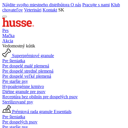
Nájdite svojho miestneho distribútora
O nás
Pracujte s nami
Klub
chovateľov
Veterinári
Kontakt
SK
Pes
Mačka
Akcia
Vedomostný kútik
Superprémiové granule
Pre šteniatka
Pre dospelé malé plemená
Pre dospelé stredné plemená
Pre dospelé veľké plemená
Pre staršie psy
Hypoalergénne krmivo
Diétne granule pre psov
Receptúra bez obilnín pre dospelých psov
Sterilizované psy
Prémiová rada granule Essentials
Pre šteniatka
Pre dospelých psov
Pre staršie psy