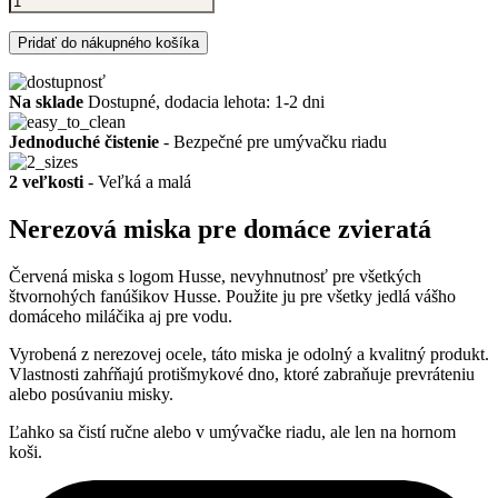
Pridať do nákupného košíka
Na sklade
Dostupné, dodacia lehota: 1-2 dni
Jednoduché čistenie
- Bezpečné pre umývačku riadu
2 veľkosti
- Veľká a malá
Nerezová miska pre domáce zvieratá
Červená miska s logom Husse, nevyhnutnosť pre všetkých
štvornohých fanúšikov Husse. Použite ju pre všetky jedlá vášho
domáceho miláčika aj pre vodu.
Vyrobená z nerezovej ocele, táto miska je odolný a kvalitný produkt.
Vlastnosti zahŕňajú protišmykové dno, ktoré zabraňuje prevráteniu
alebo posúvaniu misky.
Ľahko sa čistí ručne alebo v umývačke riadu, ale len na hornom
koši.