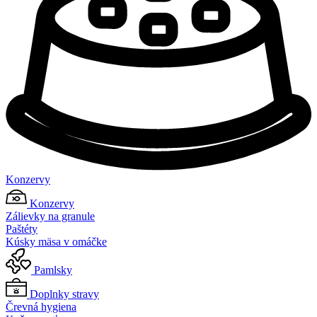
Konzervy
Konzervy
Zálievky na granule
Paštéty
Kúsky mäsa v omáčke
Pamlsky
Doplnky stravy
Črevná hygiena