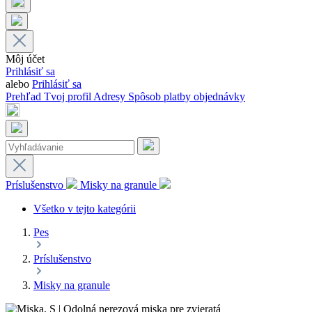
Môj účet
Prihlásiť sa
alebo
Prihlásiť sa
Prehľad
Tvoj profil
Adresy
Spôsob platby
objednávky
Príslušenstvo
Misky na granule
Všetko v tejto kategórii
Pes
Príslušenstvo
Misky na granule