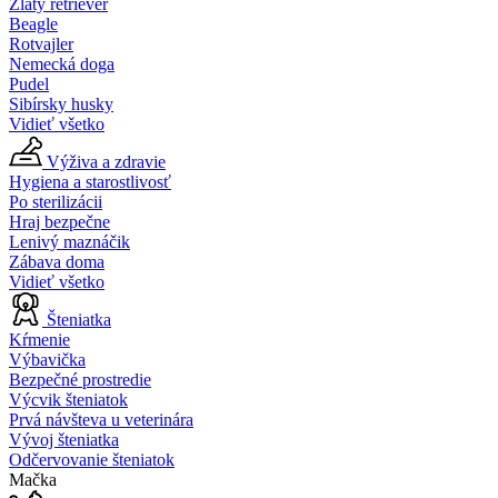
Zlatý retriever
Beagle
Rotvajler
Nemecká doga
Pudel
Sibírsky husky
Vidieť všetko
Výživa a zdravie
Hygiena a starostlivosť
Po sterilizácii
Hraj bezpečne
Lenivý maznáčik
Zábava doma
Vidieť všetko
Šteniatka
Kŕmenie
Výbavička
Bezpečné prostredie
Výcvik šteniatok
Prvá návšteva u veterinára
Vývoj šteniatka
Odčervovanie šteniatok
Mačka