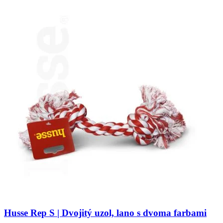
Husse Rep S | Dvojitý uzol, lano s dvoma farbami