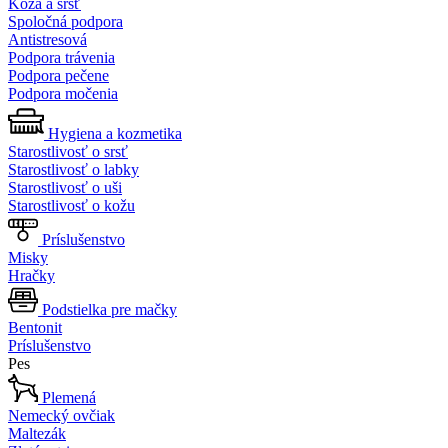
Koža a srsť
Spoločná podpora
Antistresová
Podpora trávenia
Podpora pečene
Podpora močenia
Hygiena a kozmetika
Starostlivosť o srsť
Starostlivosť o labky
Starostlivosť o uši
Starostlivosť o kožu
Príslušenstvo
Misky
Hračky
Podstielka pre mačky
Bentonit
Príslušenstvo
Pes
Plemená
Nemecký ovčiak
Maltezák