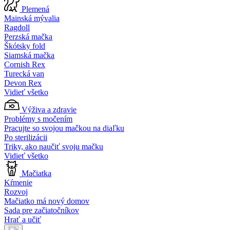
Plemená
Mainská mývalia
Ragdoll
Perzská mačka
Škótsky fold
Siamská mačka
Cornish Rex
Turecká van
Devon Rex
Vidieť všetko
Výživa a zdravie
Problémy s močením
Pracujte so svojou mačkou na diaľku
Po sterilizácii
Triky, ako naučiť svoju mačku
Vidieť všetko
Mačiatka
Kŕmenie
Rozvoj
Mačiatko má nový domov
Sada pre začiatočníkov
Hrať a učiť