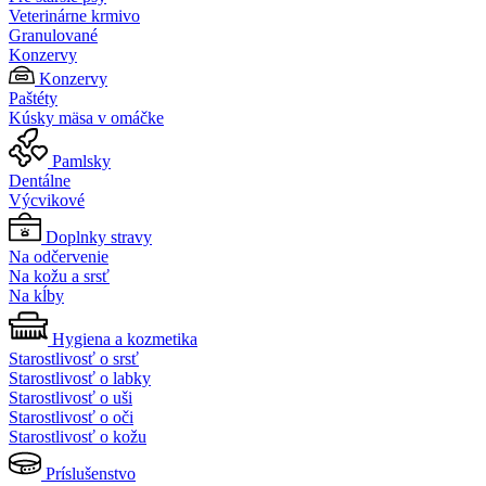
Veterinárne krmivo
Granulované
Konzervy
Konzervy
Paštéty
Kúsky mäsa v omáčke
Pamlsky
Dentálne
Výcvikové
Doplnky stravy
Na odčervenie
Na kožu a srsť
Na kĺby
Hygiena a kozmetika
Starostlivosť o srsť
Starostlivosť o labky
Starostlivosť o uši
Starostlivosť o oči
Starostlivosť o kožu
Príslušenstvo