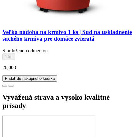
Veľká nádoba na krmivo 1 ks | Sud na uskladnenie
suchého krmiva pre domáce zvieratá
S priloženou odmerkou
1 ks
26,00 €
Pridať do nákupného košíka
Vyvážená strava a vysoko kvalitné
prísady