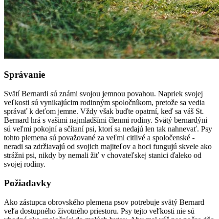
Správanie
Svätí Bernardi sú známi svojou jemnou povahou. Napriek svojej
veľkosti sú vynikajúcim rodinným spoločníkom, pretože sa vedia
správať k deťom jemne. Vždy však buďte opatrní, keď sa váš St.
Bernard hrá s vašimi najmladšími členmi rodiny. Svätý bernardýni
sú veľmi pokojní a sčítaní psi, ktorí sa nedajú len tak nahnevať. Psy
tohto plemena sú považované za veľmi citlivé a spoločenské -
neradi sa zdržiavajú od svojich majiteľov a hoci fungujú skvele ako
strážni psi, nikdy by nemali žiť v chovateľskej stanici ďaleko od
svojej rodiny.
Požiadavky
Ako zástupca obrovského plemena psov potrebuje svätý Bernard
veľa dostupného životného priestoru. Psy tejto veľkosti nie sú