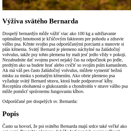
Výživa svätého Bernarda
Dospelý bernardýn môže vážiť viac ako 100 kg a udržiavanie
optimálnej hmotnosti je kľúčovým faktorom pre pohodu a zdravie
vášho psa. Kŕmte svojho psa odporúčanými porciami a stanovte si
plán kŕmenia. Svätý Bernard je plemeno náchylné na žalúdočný
volvulus, takže psy tohto plemena by mali jesť jedlo vždy v pokoji.
Nezabudnite dať svojmu psovi nejaký čas na odpočinok po jedle,
predtým ako sa budete hrať alebo cvičiť so svojím psím kamarátom.
Ak má váš pes často žalúdočný volvulus, môžete vymeniť bežnú
misku za misku s pomalým kŕmením. Ako obrie plemeno psa
vyžaduje svätý Bernard stravu, ktorá bude podporovať kĺby.
Receptúra obohatená o glukozamín a chondroitín v strave vášho psa
môže pomôcť správnemu fungovaniu kĺbov.
Odporúčané pre dospelých sv. Bernarda:
Popis
Často sa hovorí, že psi svätého Bernarda majú srdce také veľké ako