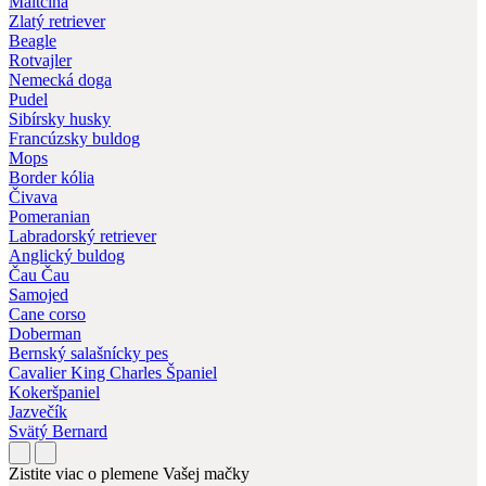
Maltčina
Zlatý retriever
Beagle
Rotvajler
Nemecká doga
Pudel
Sibírsky husky
Francúzsky buldog
Mops
Border kólia
Čivava
Pomeranian
Labradorský retriever
Anglický buldog
Čau Čau
Samojed
Cane corso
Doberman
Bernský salašnícky pes
Cavalier King Charles Španiel
Kokeršpaniel
Jazvečík
Svätý Bernard
Zistite viac o plemene Vašej mačky