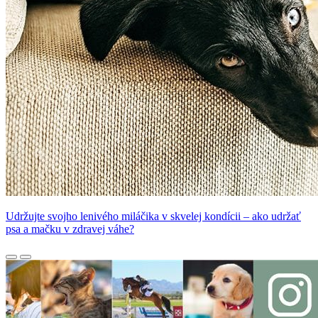
Udržujte svojho lenivého miláčika v skvelej kondícii – ako udržať
psa a mačku v zdravej váhe?