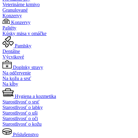
Veterinárne krmivo
Granulované
Konzervy
Konzervy
Paštéty
Kúsky mäsa v omáčke
Pamlsky
Dentálne
Výcvikové
Doplnky stravy
Na odčervenie
Na kožu a srsť
Na kĺby
Hygiena a kozmetika
Starostlivosť o srsť
Starostlivosť o labky
Starostlivosť o uši
Starostlivosť o oči
Starostlivosť o kožu
Príslušenstvo