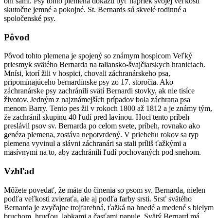
oni sami. Psy tohto plemena dokážu byť napriek svojej veľkosti
skutočne jemné a pokojné. St. Bernards sú skvelé rodinné a
spoločenské psy.
Pôvod
Pôvod tohto plemena je spojený so známym hospicom Veľký
priesmyk svätého Bernarda na taliansko-švajčiarskych hraniciach.
Mnísi, ktorí žili v hospici, chovali záchranárskeho psa,
pripomínajúceho bernardínske psy zo 17. storočia. Ako
záchranárske psy zachránili svätí Bernardi stovky, ak nie tisíce
životov. Jedným z najznámejších prípadov bola záchrana psa
menom Barry. Tento pes žil v rokoch 1800 až 1812 a je známy tým,
že zachránil skupinu 40 ľudí pred lavínou. Hoci tento príbeh
preslávil psov sv. Bernarda po celom svete, príbeh, rovnako ako
genéza plemena, zostáva nepotvrdený. V priebehu rokov sa typ
plemena vyvinul a slávni záchranári sa stali príliš ťažkými a
masívnymi na to, aby zachránili ľudí pochovaných pod snehom.
Vzhľad
Môžete povedať, že máte do činenia so psom sv. Bernarda, nielen
podľa veľkosti zvieraťa, ale aj podľa farby srsti. Srsť svätého
Bernarda je zvyčajne trojfarebná, ťažká na hnedé a medené s bielym
bruchom, hruďou, labkami a časťami papule. Svätý Bernard má