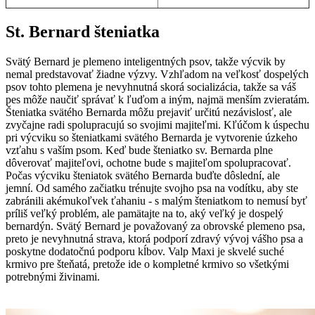
St. Bernard šteniatka
Svätý Bernard je plemeno inteligentných psov, takže výcvik by
nemal predstavovať žiadne výzvy. Vzhľadom na veľkosť dospelých
psov tohto plemena je nevyhnutná skorá socializácia, takže sa váš
pes môže naučiť správať k ľuďom a iným, najmä menším zvieratám.
Šteniatka svätého Bernarda môžu prejaviť určitú nezávislosť, ale
zvyčajne radi spolupracujú so svojimi majiteľmi. Kľúčom k úspechu
pri výcviku so šteniatkami svätého Bernarda je vytvorenie úzkeho
vzťahu s vaším psom. Keď bude šteniatko sv. Bernarda plne
dôverovať majiteľovi, ochotne bude s majiteľom spolupracovať.
Počas výcviku šteniatok svätého Bernarda buďte dôslední, ale
jemní. Od samého začiatku trénujte svojho psa na vodítku, aby ste
zabránili akémukoľvek ťahaniu - s malým šteniatkom to nemusí byť
príliš veľký problém, ale pamätajte na to, aký veľký je dospelý
bernardýn. Svätý Bernard je považovaný za obrovské plemeno psa,
preto je nevyhnutná strava, ktorá podporí zdravý vývoj vášho psa a
poskytne dodatočnú podporu kĺbov. Valp Maxi je skvelé suché
krmivo pre šteňatá, pretože ide o kompletné krmivo so všetkými
potrebnými živinami.