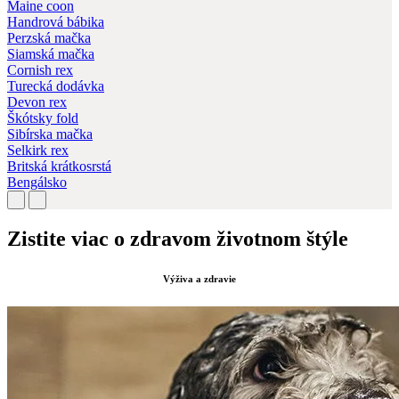
Maine coon
Handrová bábika
Perzská mačka
Siamská mačka
Cornish rex
Turecká dodávka
Devon rex
Škótsky fold
Sibírska mačka
Selkirk rex
Britská krátkosrstá
Bengálsko
Zistite viac o zdravom životnom štýle
Výživa a zdravie