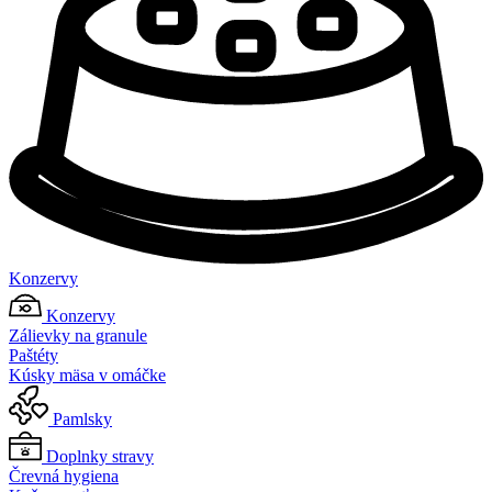
Konzervy
Konzervy
Zálievky na granule
Paštéty
Kúsky mäsa v omáčke
Pamlsky
Doplnky stravy
Črevná hygiena