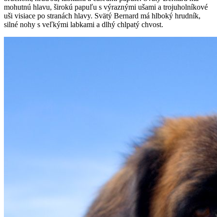
mohutnú hlavu, širokú papuľu s výraznými ušami a trojuholníkové
uši visiace po stranách hlavy. Svätý Bernard má hlboký hrudník,
silné nohy s veľkými labkami a dlhý chlpatý chvost.