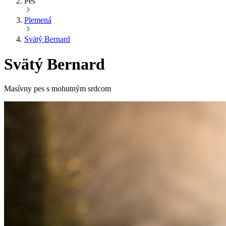
Pes
Plemená
Svätý Bernard
Svätý Bernard
Masívny pes s mohutným srdcom