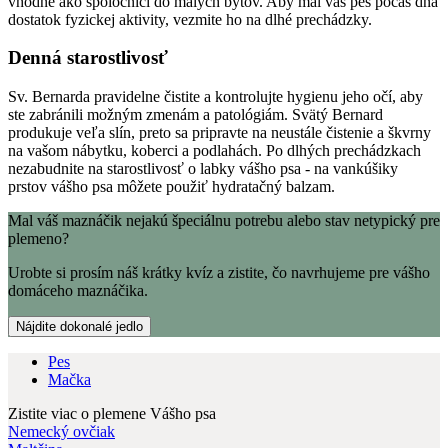
vhodné ako spoločníci do malých bytov. Aby mal váš pes počas dňa
dostatok fyzickej aktivity, vezmite ho na dlhé prechádzky.
Denná starostlivosť
Sv. Bernarda pravidelne čistite a kontrolujte hygienu jeho očí, aby
ste zabránili možným zmenám a patológiám. Svätý Bernard
produkuje veľa slín, preto sa pripravte na neustále čistenie a škvrny
na vašom nábytku, koberci a podlahách. Po dlhých prechádzkach
nezabudnite na starostlivosť o labky vášho psa - na vankúšiky
prstov vášho psa môžete použiť hydratačný balzam.
Mal váš maznáčik nejakú špeciálnu potrebu alebo stav netypický pre
plemeno?
Urobte si prosím náš krátky kvíz a zistite, čo navrhujeme pre vášho
domáceho maznáčika.
Nájdite dokonalé jedlo
Pes
Mačka
Zistite viac o plemene Vášho psa
Nemecký ovčiak