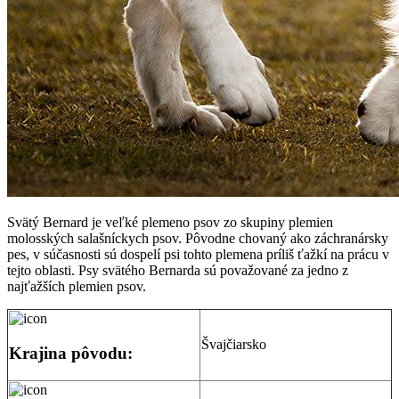
Svätý Bernard je veľké plemeno psov zo skupiny plemien
molosských salašníckych psov. Pôvodne chovaný ako záchranársky
pes, v súčasnosti sú dospelí psi tohto plemena príliš ťažkí na prácu v
tejto oblasti. Psy svätého Bernarda sú považované za jedno z
najťažších plemien psov.
Švajčiarsko
Krajina pôvodu: