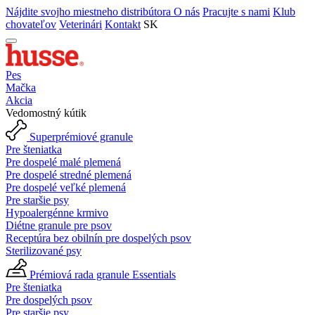
Nájdite svojho miestneho distribútora
O nás
Pracujte s nami
Klub
chovateľov
Veterinári
Kontakt
SK
Pes
Mačka
Akcia
Vedomostný kútik
Superprémiové granule
Pre šteniatka
Pre dospelé malé plemená
Pre dospelé stredné plemená
Pre dospelé veľké plemená
Pre staršie psy
Hypoalergénne krmivo
Diétne granule pre psov
Receptúra bez obilnín pre dospelých psov
Sterilizované psy
Prémiová rada granule Essentials
Pre šteniatka
Pre dospelých psov
Pre staršie psy