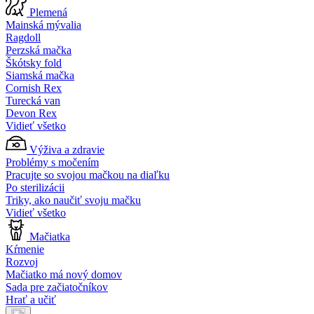
Plemená
Mainská mývalia
Ragdoll
Perzská mačka
Škótsky fold
Siamská mačka
Cornish Rex
Turecká van
Devon Rex
Vidieť všetko
Výživa a zdravie
Problémy s močením
Pracujte so svojou mačkou na diaľku
Po sterilizácii
Triky, ako naučiť svoju mačku
Vidieť všetko
Mačiatka
Kŕmenie
Rozvoj
Mačiatko má nový domov
Sada pre začiatočníkov
Hrať a učiť