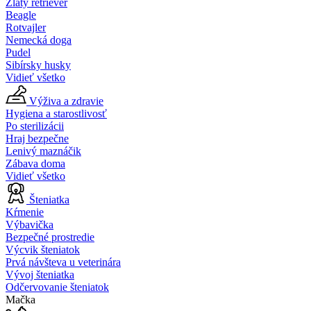
Zlatý retriever
Beagle
Rotvajler
Nemecká doga
Pudel
Sibírsky husky
Vidieť všetko
Výživa a zdravie
Hygiena a starostlivosť
Po sterilizácii
Hraj bezpečne
Lenivý maznáčik
Zábava doma
Vidieť všetko
Šteniatka
Kŕmenie
Výbavička
Bezpečné prostredie
Výcvik šteniatok
Prvá návšteva u veterinára
Vývoj šteniatka
Odčervovanie šteniatok
Mačka