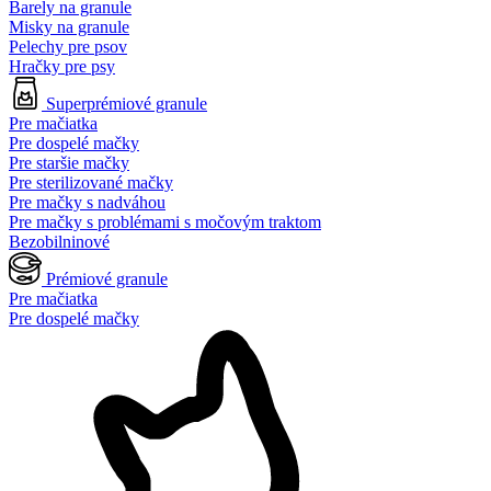
Barely na granule
Misky na granule
Pelechy pre psov
Hračky pre psy
Superprémiové granule
Pre mačiatka
Pre dospelé mačky
Pre staršie mačky
Pre sterilizované mačky
Pre mačky s nadváhou
Pre mačky s problémami s močovým traktom
Bezobilninové
Prémiové granule
Pre mačiatka
Pre dospelé mačky