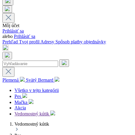
Môj účet
Prihlásiť sa
alebo
Prihlásiť sa
Prehľad
Tvoj profil
Adresy
Spôsob platby
objednávky
Plemená
Svätý Bernard
Všetko v tejto kategórii
Pes
Mačka
Akcia
Vedomostný kútik
Vedomostný kútik