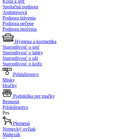
Koža a srsť
Spoločná podpora
Antistresová
Podpora trávenia
Podpora pečene
Podpora močenia
Hygiena a kozmetika
Starostlivosť o srsť
Starostlivosť o labky
Starostlivosť o uši
Starostlivosť o kožu
Príslušenstvo
Misky
Hračky
Podstielka pre mačky
Bentonit
Príslušenstvo
Pes
Plemená
Nemecký ovčiak
Maltezák