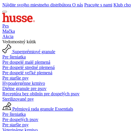
Nájdite svojho miestneho distribútora
O nás
Pracujte s nami
Klub cho
Pes
Mačka
Akcia
Vedomostný kútik
Superprémiové granule
Pre šteniatka
Pre dospelé malé plemená
Pre dospelé stredné plemená
Pre dospelé veľké plemená
Pre staršie psy
Hypoalergénne krmivo
Diétne granule pre psov
Receptúra bez obilnín pre dospelých psov
Sterilizované psy
Prémiová rada granule Essentials
Pre šteniatka
Pre dospelých psov
Pre staršie psy
Veterinárne krmivo