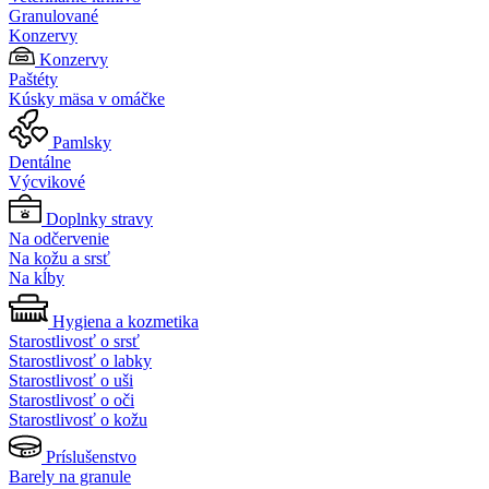
Granulované
Konzervy
Konzervy
Paštéty
Kúsky mäsa v omáčke
Pamlsky
Dentálne
Výcvikové
Doplnky stravy
Na odčervenie
Na kožu a srsť
Na kĺby
Hygiena a kozmetika
Starostlivosť o srsť
Starostlivosť o labky
Starostlivosť o uši
Starostlivosť o oči
Starostlivosť o kožu
Príslušenstvo
Barely na granule