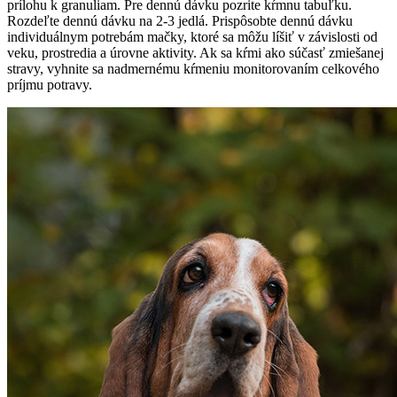
prílohu k granuliam. Pre dennú dávku pozrite kŕmnu tabuľku.
Rozdeľte dennú dávku na 2-3 jedlá. Prispôsobte dennú dávku
individuálnym potrebám mačky, ktoré sa môžu líšiť v závislosti od
veku, prostredia a úrovne aktivity. Ak sa kŕmi ako súčasť zmiešanej
stravy, vyhnite sa nadmernému kŕmeniu monitorovaním celkového
príjmu potravy.