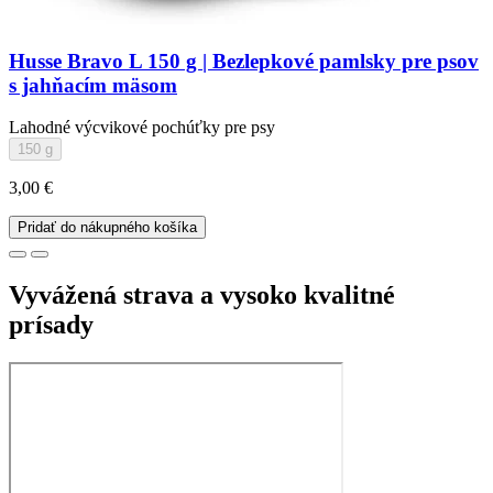
Husse Bravo L 150 g | Bezlepkové pamlsky pre psov
s jahňacím mäsom
Lahodné výcvikové pochúťky pre psy
150 g
3,00 €
Pridať do nákupného košíka
Vyvážená strava a vysoko kvalitné
prísady