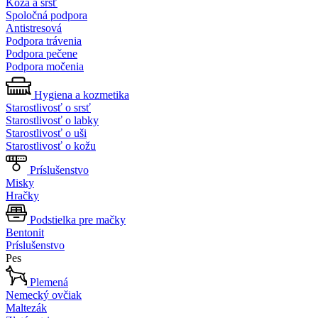
Koža a srsť
Spoločná podpora
Antistresová
Podpora trávenia
Podpora pečene
Podpora močenia
Hygiena a kozmetika
Starostlivosť o srsť
Starostlivosť o labky
Starostlivosť o uši
Starostlivosť o kožu
Príslušenstvo
Misky
Hračky
Podstielka pre mačky
Bentonit
Príslušenstvo
Pes
Plemená
Nemecký ovčiak
Maltezák