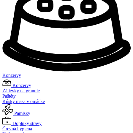
Konzervy
Konzervy
Zálievky na granule
Paštéty
Kúsky mäsa v omáčke
Pamlsky
Doplnky stravy
Črevná hygiena