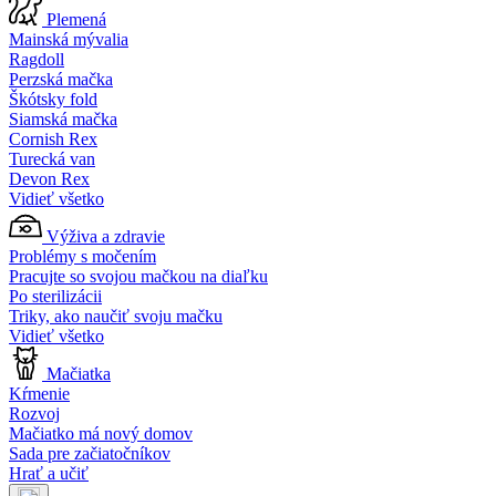
Plemená
Mainská mývalia
Ragdoll
Perzská mačka
Škótsky fold
Siamská mačka
Cornish Rex
Turecká van
Devon Rex
Vidieť všetko
Výživa a zdravie
Problémy s močením
Pracujte so svojou mačkou na diaľku
Po sterilizácii
Triky, ako naučiť svoju mačku
Vidieť všetko
Mačiatka
Kŕmenie
Rozvoj
Mačiatko má nový domov
Sada pre začiatočníkov
Hrať a učiť