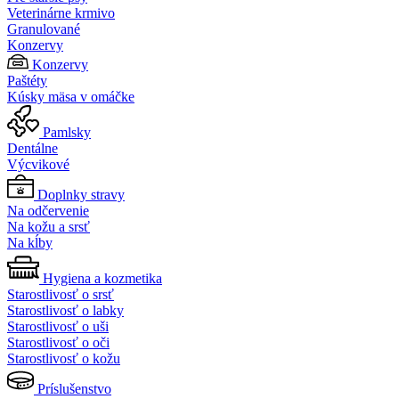
Veterinárne krmivo
Granulované
Konzervy
Konzervy
Paštéty
Kúsky mäsa v omáčke
Pamlsky
Dentálne
Výcvikové
Doplnky stravy
Na odčervenie
Na kožu a srsť
Na kĺby
Hygiena a kozmetika
Starostlivosť o srsť
Starostlivosť o labky
Starostlivosť o uši
Starostlivosť o oči
Starostlivosť o kožu
Príslušenstvo