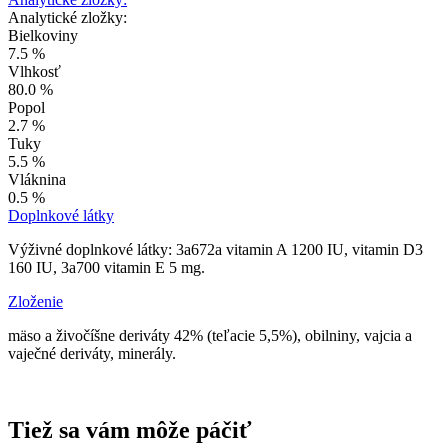
Analytické zložky:
Bielkoviny
7.5 %
Vlhkosť
80.0 %
Popol
2.7 %
Tuky
5.5 %
Vláknina
0.5 %
Doplnkové látky
Výživné doplnkové látky: 3a672a vitamin A 1200 IU, vitamin D3
160 IU, 3a700 vitamin E 5 mg.
Zloženie
mäso a živočíšne deriváty 42% (teľacie 5,5%), obilniny, vajcia a
vaječné deriváty, minerály.
Tiež sa vám môže páčiť