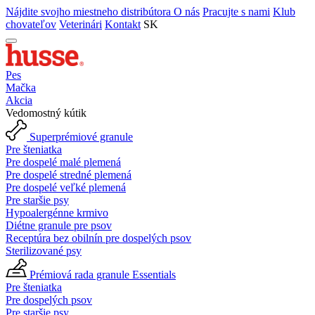
Nájdite svojho miestneho distribútora
O nás
Pracujte s nami
Klub
chovateľov
Veterinári
Kontakt
SK
Pes
Mačka
Akcia
Vedomostný kútik
Superprémiové granule
Pre šteniatka
Pre dospelé malé plemená
Pre dospelé stredné plemená
Pre dospelé veľké plemená
Pre staršie psy
Hypoalergénne krmivo
Diétne granule pre psov
Receptúra bez obilnín pre dospelých psov
Sterilizované psy
Prémiová rada granule Essentials
Pre šteniatka
Pre dospelých psov
Pre staršie psy