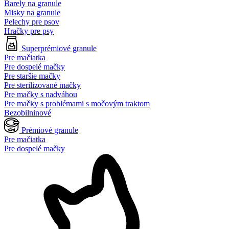
Barely na granule
Misky na granule
Pelechy pre psov
Hračky pre psy
Superprémiové granule
Pre mačiatka
Pre dospelé mačky
Pre staršie mačky
Pre sterilizované mačky
Pre mačky s nadváhou
Pre mačky s problémami s močovým traktom
Bezobilninové
Prémiové granule
Pre mačiatka
Pre dospelé mačky