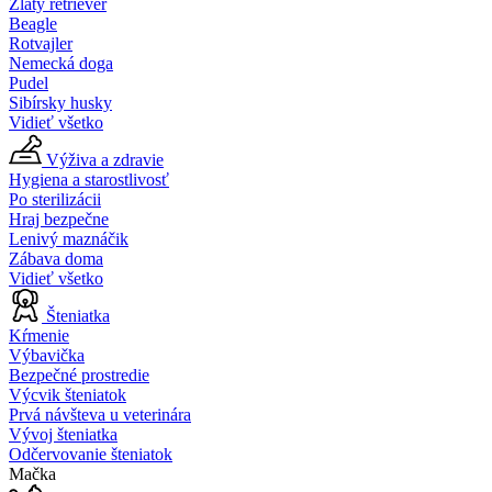
Zlatý retriever
Beagle
Rotvajler
Nemecká doga
Pudel
Sibírsky husky
Vidieť všetko
Výživa a zdravie
Hygiena a starostlivosť
Po sterilizácii
Hraj bezpečne
Lenivý maznáčik
Zábava doma
Vidieť všetko
Šteniatka
Kŕmenie
Výbavička
Bezpečné prostredie
Výcvik šteniatok
Prvá návšteva u veterinára
Vývoj šteniatka
Odčervovanie šteniatok
Mačka