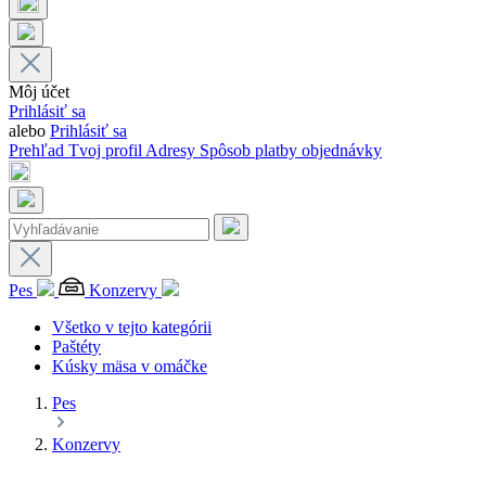
Môj účet
Prihlásiť sa
alebo
Prihlásiť sa
Prehľad
Tvoj profil
Adresy
Spôsob platby
objednávky
Pes
Konzervy
Všetko v tejto kategórii
Paštéty
Kúsky mäsa v omáčke
Pes
Konzervy