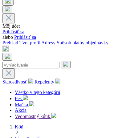
Môj účet
Prihlásiť sa
alebo
Prihlásiť sa
Prehľad
Tvoj profil
Adresy
Spôsob platby
objednávky
Starostlivosť
Repelenty
Všetko v tejto kategórii
Pes
Mačka
Akcia
Vedomostný kútik
Kôň