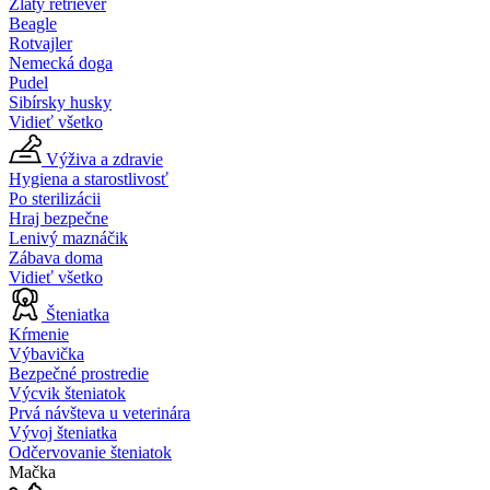
Zlatý retriever
Beagle
Rotvajler
Nemecká doga
Pudel
Sibírsky husky
Vidieť všetko
Výživa a zdravie
Hygiena a starostlivosť
Po sterilizácii
Hraj bezpečne
Lenivý maznáčik
Zábava doma
Vidieť všetko
Šteniatka
Kŕmenie
Výbavička
Bezpečné prostredie
Výcvik šteniatok
Prvá návšteva u veterinára
Vývoj šteniatka
Odčervovanie šteniatok
Mačka