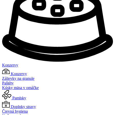
Konzervy
Konzervy
Zálievky na granule
Paštéty
Kúsky mäsa v omáčke
Pamlsky
Doplnky stravy
Črevná hygiena