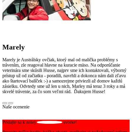
Marely
Marely je Austrálsky ovčiak, ktorý mal od malička problémy s
trávením, zle reagoval hlavne na kuracie mäso. Na odporúčanie
veterinára sme skúsili Husse, najprv sme ich kontaktovali, výborný
prístup už od začiatku - poradili, navrhli a dokonca nám dali zľavu
ako štartovací balíček :-) a samozrejme priviezli až domov každú
zásielku. Odvtedy sme už len u nich, Marley má teraz 3 roky a má
skvelé trávenie, za čo som veľmi rád. Ďakujem Husse!
Naše ocenenie
Pridajte sa k našej
svorke!