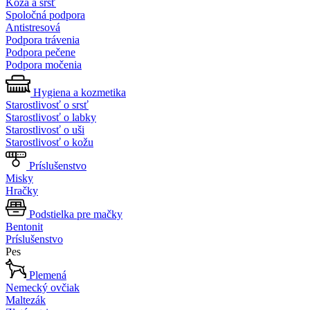
Koža a srsť
Spoločná podpora
Antistresová
Podpora trávenia
Podpora pečene
Podpora močenia
Hygiena a kozmetika
Starostlivosť o srsť
Starostlivosť o labky
Starostlivosť o uši
Starostlivosť o kožu
Príslušenstvo
Misky
Hračky
Podstielka pre mačky
Bentonit
Príslušenstvo
Pes
Plemená
Nemecký ovčiak
Maltezák