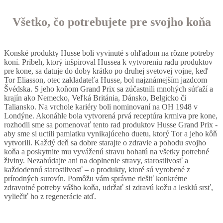
Všetko, čo potrebujete pre svojho koňa
Konské produkty Husse boli vyvinuté s ohľadom na rôzne potreby
koní. Príbeh, ktorý inšpiroval Hussea k vytvoreniu radu produktov
pre kone, sa datuje do doby krátko po druhej svetovej vojne, keď
Tor Eliasson, otec zakladateľa Husse, bol najznámejším jazdcom
Švédska. S jeho koňom Grand Prix sa zúčastnili mnohých súťaží a
krajín ako Nemecko, Veľká Británia, Dánsko, Belgicko či
Taliansko. Na vrchole kariéry boli nominovaní na OH 1948 v
Londýne. Akonáhle bola vytvorená prvá receptúra krmiva pre kone,
rozhodli sme sa pomenovať tento rad produktov Husse Grand Prix -
aby sme si uctili pamiatku vynikajúceho duetu, ktorý Tor a jeho kôň
vytvorili. Každý deň sa dobre starajte o zdravie a pohodu svojho
koňa a poskytnite mu vyváženú stravu bohatú na všetky potrebné
živiny. Nezabúdajte ani na doplnenie stravy, starostlivosť a
každodennú starostlivosť – o produkty, ktoré sú vyrobené z
prírodných surovín. Pomôžu vám správne riešiť konkrétne
zdravotné potreby vášho koňa, udržať si zdravú kožu a lesklú srsť,
vyliečiť ho z regenerácie atď.