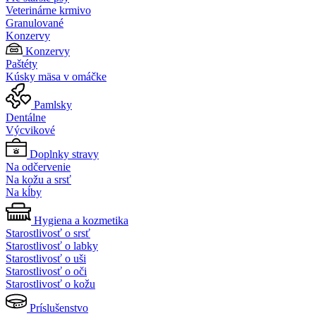
Veterinárne krmivo
Granulované
Konzervy
Konzervy
Paštéty
Kúsky mäsa v omáčke
Pamlsky
Dentálne
Výcvikové
Doplnky stravy
Na odčervenie
Na kožu a srsť
Na kĺby
Hygiena a kozmetika
Starostlivosť o srsť
Starostlivosť o labky
Starostlivosť o uši
Starostlivosť o oči
Starostlivosť o kožu
Príslušenstvo