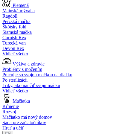
Plemená
Mainská mývalia
Ragdoll
Perzská mačka
Škótsky fold
Siamská mačka
Cornish Rex
Turecká van
Devon Rex
Vidieť všetko
Výživa a zdravie
Problémy s močením
Pracujte so svojou mačkou na diaľku
Po sterilizácii
Triky, ako naučiť svoju mačku
Vidieť všetko
Mačiatka
Kŕmenie
Rozvoj
Mačiatko má nový domov
Sada pre začiatočníkov
Hrať a učiť