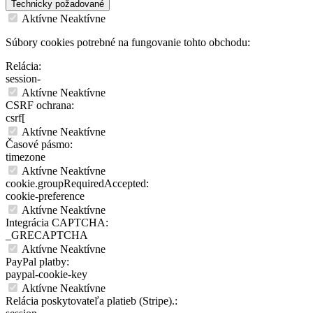
Technicky požadované
Aktívne
Neaktívne
Súbory cookies potrebné na fungovanie tohto obchodu:
Relácia:
session-
Aktívne
Neaktívne
CSRF ochrana:
csrf[
Aktívne
Neaktívne
Časové pásmo:
timezone
Aktívne
Neaktívne
cookie.groupRequiredAccepted:
cookie-preference
Aktívne
Neaktívne
Integrácia CAPTCHA:
_GRECAPTCHA
Aktívne
Neaktívne
PayPal platby:
paypal-cookie-key
Aktívne
Neaktívne
Relácia poskytovateľa platieb (Stripe).: