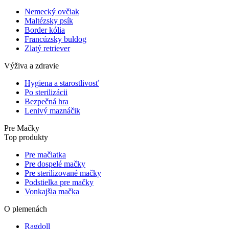
Nemecký ovčiak
Maltézsky psík
Border kólia
Francúzsky buldog
Zlatý retriever
Výživa a zdravie
Hygiena a starostlivosť
Po sterilizácii
Bezpečná hra
Lenivý maznáčik
Pre Mačky
Top produkty
Pre mačiatka
Pre dospelé mačky
Pre sterilizované mačky
Podstielka pre mačky
Vonkajšia mačka
O plemenách
Ragdoll