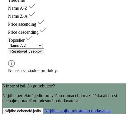
Triedenie
Name A-Z
Name Z-A
Price ascending
Price descending
Topseller
Resetovať všetko
×
Nenašli sa žiadne produkty.
Nie ste si istí, čo potrebujete?
Nájdite perfektné jedlo pre vášho domáceho maznáčika alebo si
nechajte poradiť od miestneho dodávateľa.
Nájdite svojho miestneho dodávateľa
Nájdite dokonalé jedlo