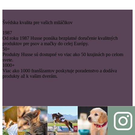
Švédska kvalita pre vašich miláčikov
1987
Od roku 1987 Husse ponúka bezplatné doručenie kvalitných
produktov pre psov a mačky do celej Európy.
50+
Produkty Husse sú dostupné vo viac ako 50 krajinách po celom
svete.
1000+
Viac ako 1000 franšízantov poskytuje poradenstvo a dodáva
produkty až k vašim dverám.