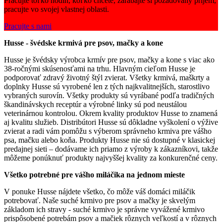
Pracujte toľko hodín, koľko chcete, zarábajte si požadovaný príjem,
pracujte vo svojej vlastnej oblasti.
Pracujte s nami
Husse - švédske krmivá pre psov, mačky a kone
Husse je švédsky výrobca krmív pre psov, mačky a kone s viac ako
38-ročnými skúsenosťami na trhu. Hlavným cieľom Husse je
podporovať zdravý životný štýl zvierat. Všetky krmivá, maškrty a
doplnky Husse sú vyrobené len z tých najkvalitnejších, starostlivo
vybraných surovín. Všetky produkty sú vyrábané podľa tradičných
škandinávskych receptúr a výrobné linky sú pod neustálou
veterinárnou kontrolou. Okrem kvality produktov Husse to znamená
aj kvalitu služieb. Distribútori Husse sú dôkladne vyškolení o výžive
zvierat a radi vám pomôžu s výberom správneho krmiva pre vášho
psa, mačku alebo koňa. Produkty Husse nie sú dostupné v klasickej
predajnej sieti – dodávame ich priamo z výroby k zákazníkovi, takže
môžeme ponúknuť produkty najvyššej kvality za konkurenčné ceny.
Všetko potrebné pre vášho miláčika na jednom mieste
V ponuke Husse nájdete všetko, čo môže váš domáci miláčik
potrebovať. Naše suché krmivo pre psov a mačky je skvelým
základom ich stravy - suché krmivo je správne vyvážené krmivo
prispôsobené potrebám psov a mačiek rôznych veľkostí a v rôznych