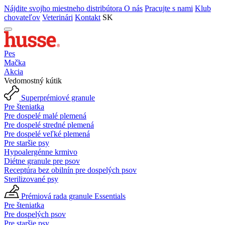
Nájdite svojho miestneho distribútora
O nás
Pracujte s nami
Klub
chovateľov
Veterinári
Kontakt
SK
Pes
Mačka
Akcia
Vedomostný kútik
Superprémiové granule
Pre šteniatka
Pre dospelé malé plemená
Pre dospelé stredné plemená
Pre dospelé veľké plemená
Pre staršie psy
Hypoalergénne krmivo
Diétne granule pre psov
Receptúra bez obilnín pre dospelých psov
Sterilizované psy
Prémiová rada granule Essentials
Pre šteniatka
Pre dospelých psov
Pre staršie psy