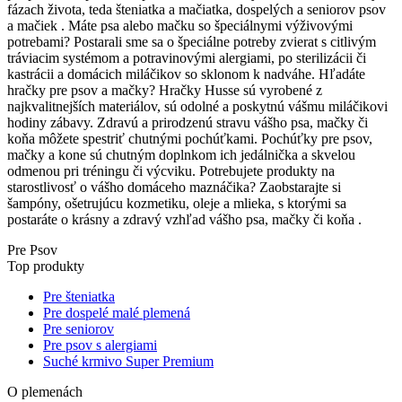
fázach života, teda šteniatka a mačiatka, dospelých a seniorov psov
a mačiek . Máte psa alebo mačku so špeciálnymi výživovými
potrebami? Postarali sme sa o špeciálne potreby zvierat s citlivým
tráviacim systémom a potravinovými alergiami, po sterilizácii či
kastrácii a domácich miláčikov so sklonom k nadváhe. Hľadáte
hračky pre psov a mačky? Hračky Husse sú vyrobené z
najkvalitnejších materiálov, sú odolné a poskytnú vášmu miláčikovi
hodiny zábavy. Zdravú a prirodzenú stravu vášho psa, mačky či
koňa môžete spestriť chutnými pochúťkami. Pochúťky pre psov,
mačky a kone sú chutným doplnkom ich jedálnička a skvelou
odmenou pri tréningu či výcviku. Potrebujete produkty na
starostlivosť o vášho domáceho maznáčika? Zaobstarajte si
šampóny, ošetrujúcu kozmetiku, oleje a mlieka, s ktorými sa
postaráte o krásny a zdravý vzhľad vášho psa, mačky či koňa .
Pre Psov
Top produkty
Pre šteniatka
Pre dospelé malé plemená
Pre seniorov
Pre psov s alergiami
Suché krmivo Super Premium
O plemenách