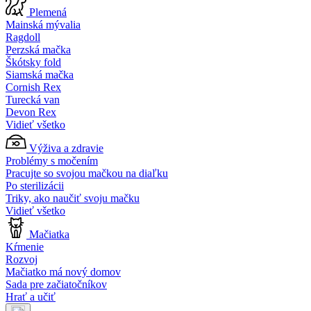
Plemená
Mainská mývalia
Ragdoll
Perzská mačka
Škótsky fold
Siamská mačka
Cornish Rex
Turecká van
Devon Rex
Vidieť všetko
Výživa a zdravie
Problémy s močením
Pracujte so svojou mačkou na diaľku
Po sterilizácii
Triky, ako naučiť svoju mačku
Vidieť všetko
Mačiatka
Kŕmenie
Rozvoj
Mačiatko má nový domov
Sada pre začiatočníkov
Hrať a učiť