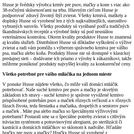
Husse je švédsky výrobca krmív pre psov, mačky a kone s viac ako
38-ročnými skúsenosťami na trhu. Hlavným cieľom Husse je
podporovať zdravý životný štýl zvierat. Všetky krmivá, maškrty a
doplnky Husse sú vyrobené len z tých najkvalitnejších, starostlivo
vybraných surovín. Všetky produkty sú vyrábané podľa tradičných
škandinávskych receptúr a výrobné linky sú pod neustálou
veterinárnou kontrolou. Okrem kvality produktov Husse to znamená
aj kvalitu služieb. Distribútori Husse sú dôkladne vyškolení o výžive
zvierat a radi vám pomôžu s výberom správneho krmiva pre vášho
psa, mačku alebo koňa. Produkty Husse nie sú dostupné v klasickej
predajnej sieti – dodávame ich priamo z výroby k zákazníkovi, takže
môžeme ponúknuť produkty najvyššej kvality za konkurenčné ceny.
Všetko potrebné pre vášho miláčika na jednom mieste
V ponuke Husse nájdete všetko, čo môže váš domáci miláčik
potrebovať. Naše suché krmivo pre psov a mačky je skvelým
základom ich stravy - suché krmivo je správne vyvážené krmivo
prispôsobené potrebám psov a mačiek rôznych veľkostí a v rôznych
fázach života, teda šteniatka a mačiatka, dospelých a seniorov psov
a mačiek . Máte psa alebo mačku so špeciálnymi výživovými
potrebami? Postarali sme sa o špeciálne potreby zvierat s citlivým
tráviacim systémom a potravinovými alergiami, po sterilizácii či
kastrácii a domácich miláčikov so sklonom k nadváhe. Hľadáte
hračky pre psov a mačky? Hračky Husse sú vyrobené z