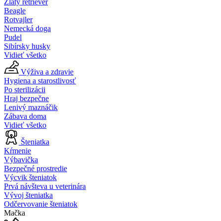
Zlatý retriever
Beagle
Rotvajler
Nemecká doga
Pudel
Sibírsky husky
Vidieť všetko
Výživa a zdravie
Hygiena a starostlivosť
Po sterilizácii
Hraj bezpečne
Lenivý maznáčik
Zábava doma
Vidieť všetko
Šteniatka
Kŕmenie
Výbavička
Bezpečné prostredie
Výcvik šteniatok
Prvá návšteva u veterinára
Vývoj šteniatka
Odčervovanie šteniatok
Mačka