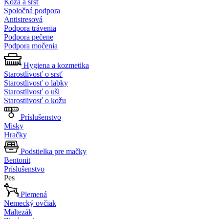
Koža a srsť
Spoločná podpora
Antistresová
Podpora trávenia
Podpora pečene
Podpora močenia
Hygiena a kozmetika
Starostlivosť o srsť
Starostlivosť o labky
Starostlivosť o uši
Starostlivosť o kožu
Príslušenstvo
Misky
Hračky
Podstielka pre mačky
Bentonit
Príslušenstvo
Pes
Plemená
Nemecký ovčiak
Maltezák