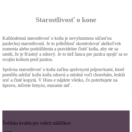
Starostlivosť o kone
Každodenná starostlivosť o koňa je nevyhnutnou súčasťou
jazdeckej starostlivosti. Je to príležitosť skontrolovať akékoľvek
zranenia alebo podráždenia a pravidelne čistiť koňa, aby ste sa
uistili, že je šťastný a zdravý. Je to tiež šanca pre jazdca spojiť sa so
svojím koňom pred jazdou.
Správna starostlivosť o koňa začína správnymi prípravkami, ktoré
pomôžu udržať kožu koňa zdravú a odolnú voči chorobám, lesklú
srsť a čisté kopytá. V Huss e nájdete všetko, čo potrebujete na
úpravu, ničenie hmyzu, mazanie atď .
Švédska kvalita pre vašich miláčikov