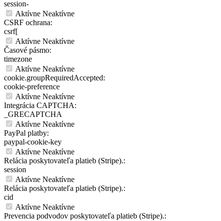
session-
Aktívne
Neaktívne
CSRF ochrana:
csrf[
Aktívne
Neaktívne
Časové pásmo:
timezone
Aktívne
Neaktívne
cookie.groupRequiredAccepted:
cookie-preference
Aktívne
Neaktívne
Integrácia CAPTCHA:
_GRECAPTCHA
Aktívne
Neaktívne
PayPal platby:
paypal-cookie-key
Aktívne
Neaktívne
Relácia poskytovateľa platieb (Stripe).:
session
Aktívne
Neaktívne
Relácia poskytovateľa platieb (Stripe).:
cid
Aktívne
Neaktívne
Prevencia podvodov poskytovateľa platieb (Stripe).: