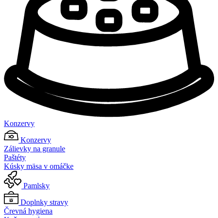
Konzervy
Konzervy
Zálievky na granule
Paštéty
Kúsky mäsa v omáčke
Pamlsky
Doplnky stravy
Črevná hygiena