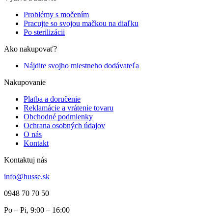
Problémy s močením
Pracujte so svojou mačkou na diaľku
Po sterilizácii
Ako nakupovať?
Nájdite svojho miestneho dodávateľa
Nakupovanie
Platba a doručenie
Reklamácie a vrátenie tovaru
Obchodné podmienky
Ochrana osobných údajov
O nás
Kontakt
Kontaktuj nás
info@husse.sk
0948 70 70 50
Po – Pi, 9:00 – 16:00