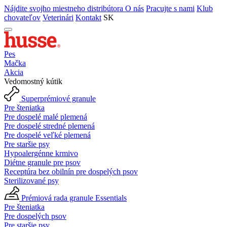
Nájdite svojho miestneho distribútora
O nás
Pracujte s nami
Klub
chovateľov
Veterinári
Kontakt
SK
Pes
Mačka
Akcia
Vedomostný kútik
Superprémiové granule
Pre šteniatka
Pre dospelé malé plemená
Pre dospelé stredné plemená
Pre dospelé veľké plemená
Pre staršie psy
Hypoalergénne krmivo
Diétne granule pre psov
Receptúra bez obilnín pre dospelých psov
Sterilizované psy
Prémiová rada granule Essentials
Pre šteniatka
Pre dospelých psov
Pre staršie psy