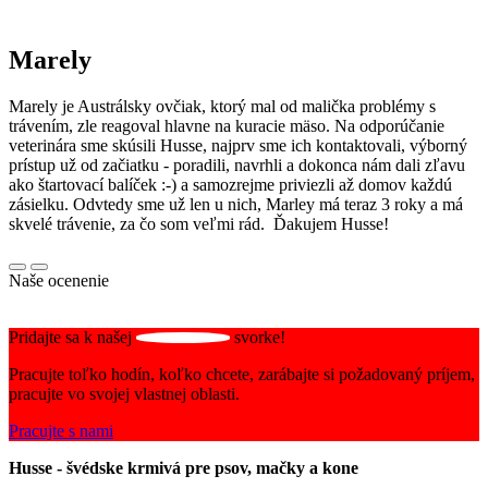
Marely
Marely je Austrálsky ovčiak, ktorý mal od malička problémy s
trávením, zle reagoval hlavne na kuracie mäso. Na odporúčanie
veterinára sme skúsili Husse, najprv sme ich kontaktovali, výborný
prístup už od začiatku - poradili, navrhli a dokonca nám dali zľavu
ako štartovací balíček :-) a samozrejme priviezli až domov každú
zásielku. Odvtedy sme už len u nich, Marley má teraz 3 roky a má
skvelé trávenie, za čo som veľmi rád. Ďakujem Husse!
Naše ocenenie
Pridajte sa k našej
svorke!
Pracujte toľko hodín, koľko chcete, zarábajte si požadovaný príjem,
pracujte vo svojej vlastnej oblasti.
Pracujte s nami
Husse - švédske krmivá pre psov, mačky a kone