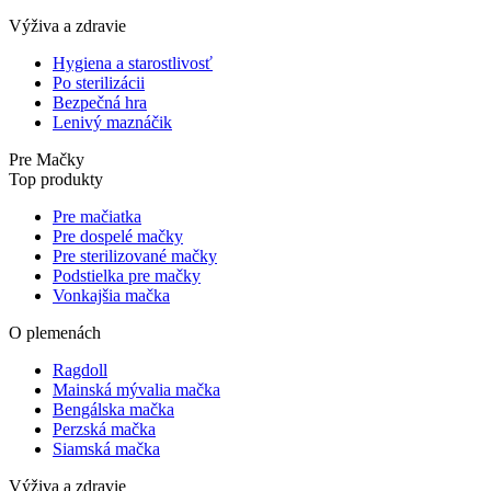
Výživa a zdravie
Hygiena a starostlivosť
Po sterilizácii
Bezpečná hra
Lenivý maznáčik
Pre Mačky
Top produkty
Pre mačiatka
Pre dospelé mačky
Pre sterilizované mačky
Podstielka pre mačky
Vonkajšia mačka
O plemenách
Ragdoll
Mainská mývalia mačka
Bengálska mačka
Perzská mačka
Siamská mačka
Výživa a zdravie