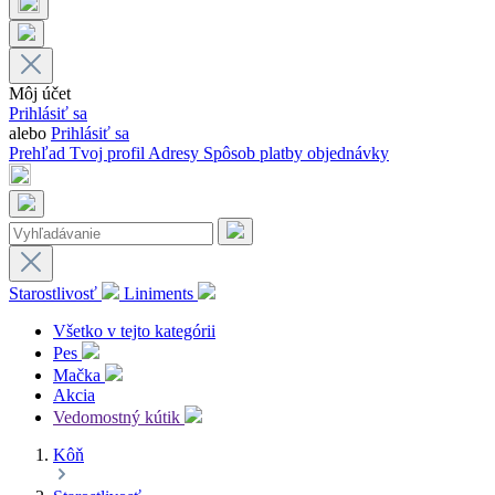
Môj účet
Prihlásiť sa
alebo
Prihlásiť sa
Prehľad
Tvoj profil
Adresy
Spôsob platby
objednávky
Starostlivosť
Liniments
Všetko v tejto kategórii
Pes
Mačka
Akcia
Vedomostný kútik
Kôň