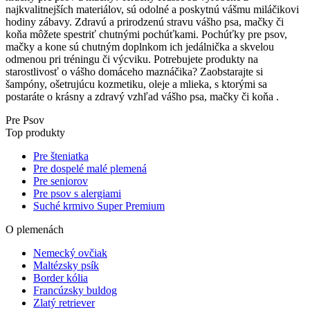
najkvalitnejších materiálov, sú odolné a poskytnú vášmu miláčikovi
hodiny zábavy. Zdravú a prirodzenú stravu vášho psa, mačky či
koňa môžete spestriť chutnými pochúťkami. Pochúťky pre psov,
mačky a kone sú chutným doplnkom ich jedálnička a skvelou
odmenou pri tréningu či výcviku. Potrebujete produkty na
starostlivosť o vášho domáceho maznáčika? Zaobstarajte si
šampóny, ošetrujúcu kozmetiku, oleje a mlieka, s ktorými sa
postaráte o krásny a zdravý vzhľad vášho psa, mačky či koňa .
Pre Psov
Top produkty
Pre šteniatka
Pre dospelé malé plemená
Pre seniorov
Pre psov s alergiami
Suché krmivo Super Premium
O plemenách
Nemecký ovčiak
Maltézsky psík
Border kólia
Francúzsky buldog
Zlatý retriever