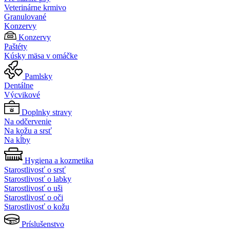
Veterinárne krmivo
Granulované
Konzervy
Konzervy
Paštéty
Kúsky mäsa v omáčke
Pamlsky
Dentálne
Výcvikové
Doplnky stravy
Na odčervenie
Na kožu a srsť
Na kĺby
Hygiena a kozmetika
Starostlivosť o srsť
Starostlivosť o labky
Starostlivosť o uši
Starostlivosť o oči
Starostlivosť o kožu
Príslušenstvo