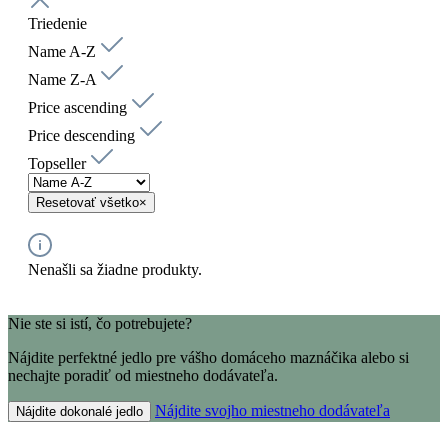
Triedenie
Name A-Z
Name Z-A
Price ascending
Price descending
Topseller
Resetovať všetko
×
Nenašli sa žiadne produkty.
Nie ste si istí, čo potrebujete?
Nájdite perfektné jedlo pre vášho domáceho maznáčika alebo si
nechajte poradiť od miestneho dodávateľa.
Nájdite svojho miestneho dodávateľa
Nájdite dokonalé jedlo