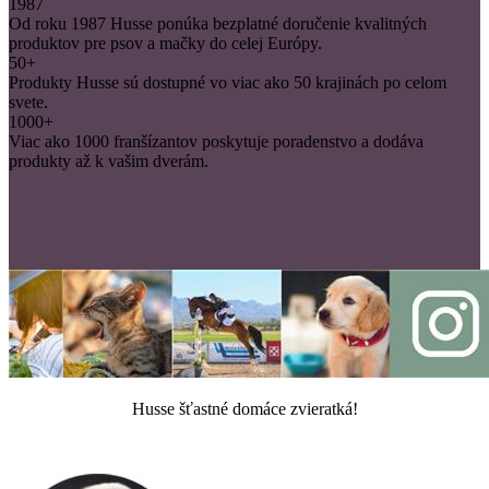
1987
Od roku 1987 Husse ponúka bezplatné doručenie kvalitných
produktov pre psov a mačky do celej Európy.
50+
Produkty Husse sú dostupné vo viac ako 50 krajinách po celom
svete.
1000+
Viac ako 1000 franšízantov poskytuje poradenstvo a dodáva
produkty až k vašim dverám.
Husse šťastné domáce zvieratká!