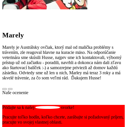
Marely
Marely je Austrálsky ovčiak, ktorý mal od malička problémy s
trávením, zle reagoval hlavne na kuracie mäso. Na odporúčanie
veterinára sme skúsili Husse, najprv sme ich kontaktovali, výborný
prístup už od začiatku - poradili, navrhli a dokonca nám dali zľavu
ako štartovací balíček :-) a samozrejme priviezli až domov každú
zásielku. Odvtedy sme už len u nich, Marley má teraz 3 roky a má
skvelé trávenie, za čo som veľmi rád. Ďakujem Husse!
Naše ocenenie
Pridajte sa k našej
svorke!
Pracujte toľko hodín, koľko chcete, zarábajte si požadovaný príjem,
pracujte vo svojej vlastnej oblasti.