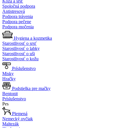
Koža a srsť
Spoločná podpora
Antistresová
Podpora trávenia
Podpora pečene
Podpora močenia
Hygiena a kozmetika
Starostlivosť o srsť
Starostlivosť o labky
Starostlivosť o uši
Starostlivosť o kožu
Príslušenstvo
Misky
Hračky
Podstielka pre mačky
Bentonit
Príslušenstvo
Pes
Plemená
Nemecký ovčiak
Maltezák