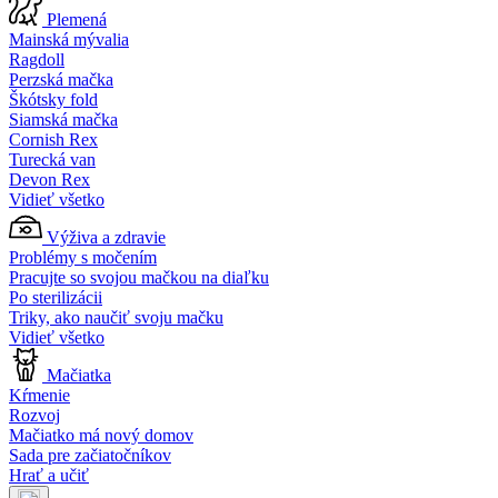
Plemená
Mainská mývalia
Ragdoll
Perzská mačka
Škótsky fold
Siamská mačka
Cornish Rex
Turecká van
Devon Rex
Vidieť všetko
Výživa a zdravie
Problémy s močením
Pracujte so svojou mačkou na diaľku
Po sterilizácii
Triky, ako naučiť svoju mačku
Vidieť všetko
Mačiatka
Kŕmenie
Rozvoj
Mačiatko má nový domov
Sada pre začiatočníkov
Hrať a učiť