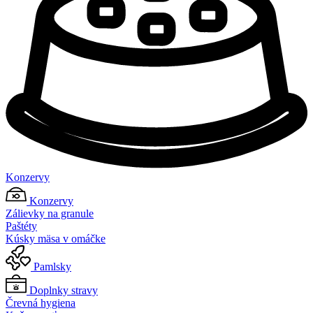
Konzervy
Konzervy
Zálievky na granule
Paštéty
Kúsky mäsa v omáčke
Pamlsky
Doplnky stravy
Črevná hygiena