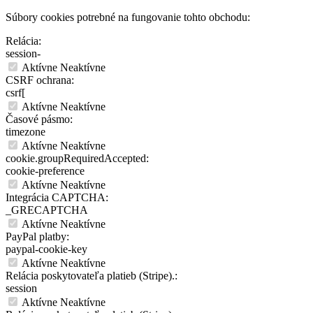
Súbory cookies potrebné na fungovanie tohto obchodu:
Relácia:
session-
Aktívne
Neaktívne
CSRF ochrana:
csrf[
Aktívne
Neaktívne
Časové pásmo:
timezone
Aktívne
Neaktívne
cookie.groupRequiredAccepted:
cookie-preference
Aktívne
Neaktívne
Integrácia CAPTCHA:
_GRECAPTCHA
Aktívne
Neaktívne
PayPal platby:
paypal-cookie-key
Aktívne
Neaktívne
Relácia poskytovateľa platieb (Stripe).:
session
Aktívne
Neaktívne