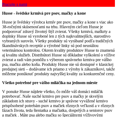
Pracujte s nami
Husse - švédske krmivá pre psov, mačky a kone
Husse je švédsky výrobca krmív pre psov, mačky a kone s viac ako
38-ročnými skúsenosťami na trhu. Hlavným cieľom Husse je
podporovať zdravý životný štýl zvierat. Všetky krmivá, maškrty a
doplnky Husse sú vyrobené len z tých najkvalitnejších, starostlivo
vybraných surovín. Všetky produkty sú vyrábané podľa tradičných
škandinávskych receptúr a výrobné linky sú pod neustálou
veterinárnou kontrolou. Okrem kvality produktov Husse to znamená
aj kvalitu služieb. Distribútori Husse sú dôkladne vyškolení o výžive
zvierat a radi vám pomôžu s výberom správneho krmiva pre vášho
psa, mačku alebo koňa. Produkty Husse nie sú dostupné v klasickej
predajnej sieti – dodávame ich priamo z výroby k zákazníkovi, takže
môžeme ponúknuť produkty najvyššej kvality za konkurenčné ceny.
Všetko potrebné pre vášho miláčika na jednom mieste
V ponuke Husse nájdete všetko, čo môže váš domáci miláčik
potrebovať. Naše suché krmivo pre psov a mačky je skvelým
základom ich stravy - suché krmivo je správne vyvážené krmivo
prispôsobené potrebám psov a mačiek rôznych veľkostí a v rôznych
fázach života, teda šteniatka a mačiatka, dospelých a seniorov psov
a mačiek . Máte psa alebo mačku so špeciálnymi výživovými