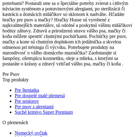
potrebami? Postarali sme sa o špeciálne potreby zvierat s citlivým
tráviacim systémom a potravinovými alergiami, po sterilizácii či
kastrácii a domácich miláčikov so sklonom k nadváhe. Hľadáte
hračky pre psov a mačky? Hračky Husse sú vyrobené z
najkvalitnejších materiálov, sú odolné a poskytnú vášmu miláčikovi
hodiny zábavy. Zdravú a prirodzenú stravu vášho psa, mačky či
koňa môžete spestriť chutnými pochúťkami. Pochúťky pre psov,
mačky a kone sú chutným doplnkom ich jedálnička a skvelou
odmenou pri tréningu či výcviku. Potrebujete produkty na
starostlivosť o vášho domáceho maznáčika? Zaobstarajte si
šampóny, ošetrujúcu kozmetiku, oleje a mlieka, s ktorými sa
postaráte o krásny a zdravý vzhľad vášho psa, mačky či koňa .
Pre Psov
Top produkty
Pre šteniatka
Pre dospelé malé plemená
Pre seniorov
Pre psov s alergiami
Suché krmivo Super Premium
O plemenách
Nemecký ovčiak