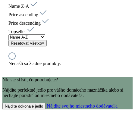
Name Z-A
Price ascending
Price descending
Topseller
Resetovať všetko
×
Nenašli sa žiadne produkty.
Nie ste si istí, čo potrebujete?
Nájdite perfektné jedlo pre vášho domáceho maznáčika alebo si
nechajte poradiť od miestneho dodávateľa.
Nájdite svojho miestneho dodávateľa
Nájdite dokonalé jedlo