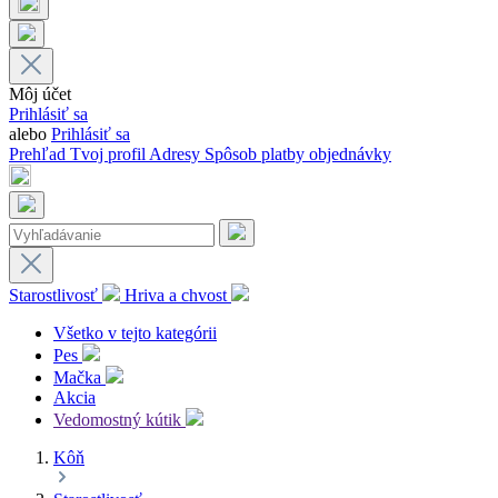
Môj účet
Prihlásiť sa
alebo
Prihlásiť sa
Prehľad
Tvoj profil
Adresy
Spôsob platby
objednávky
Starostlivosť
Hriva a chvost
Všetko v tejto kategórii
Pes
Mačka
Akcia
Vedomostný kútik
Kôň