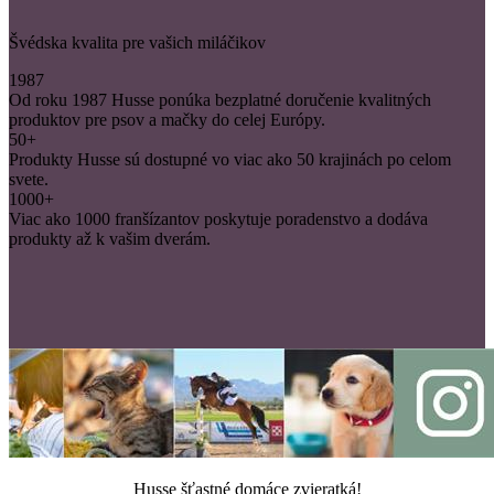
Švédska kvalita pre vašich miláčikov
1987
Od roku 1987 Husse ponúka bezplatné doručenie kvalitných
produktov pre psov a mačky do celej Európy.
50+
Produkty Husse sú dostupné vo viac ako 50 krajinách po celom
svete.
1000+
Viac ako 1000 franšízantov poskytuje poradenstvo a dodáva
produkty až k vašim dverám.
Husse šťastné domáce zvieratká!