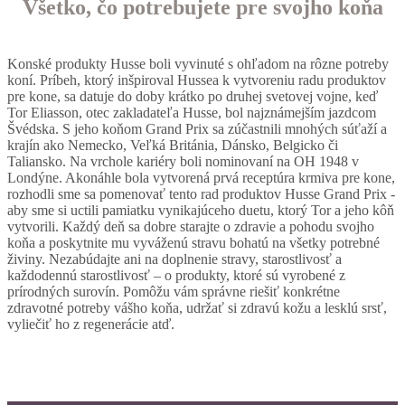
Všetko, čo potrebujete pre svojho koňa
Konské produkty Husse boli vyvinuté s ohľadom na rôzne potreby
koní. Príbeh, ktorý inšpiroval Hussea k vytvoreniu radu produktov
pre kone, sa datuje do doby krátko po druhej svetovej vojne, keď
Tor Eliasson, otec zakladateľa Husse, bol najznámejším jazdcom
Švédska. S jeho koňom Grand Prix sa zúčastnili mnohých súťaží a
krajín ako Nemecko, Veľká Británia, Dánsko, Belgicko či
Taliansko. Na vrchole kariéry boli nominovaní na OH 1948 v
Londýne. Akonáhle bola vytvorená prvá receptúra krmiva pre kone,
rozhodli sme sa pomenovať tento rad produktov Husse Grand Prix -
aby sme si uctili pamiatku vynikajúceho duetu, ktorý Tor a jeho kôň
vytvorili. Každý deň sa dobre starajte o zdravie a pohodu svojho
koňa a poskytnite mu vyváženú stravu bohatú na všetky potrebné
živiny. Nezabúdajte ani na doplnenie stravy, starostlivosť a
každodennú starostlivosť – o produkty, ktoré sú vyrobené z
prírodných surovín. Pomôžu vám správne riešiť konkrétne
zdravotné potreby vášho koňa, udržať si zdravú kožu a lesklú srsť,
vyliečiť ho z regenerácie atď.