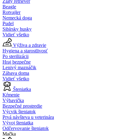
Zlatý retriever
Beagle
Rotvajler
Nemecká doga
Pudel
Sibírsky husky
Vidieť všetko
Výživa a zdravie
Hygiena a starostlivosť
Po sterilizácii
Hraj bezpečne
Lenivý maznáčik
Zábava doma
Vidieť všetko
Šteniatka
Kŕmenie
Výbavička
Bezpečné prostredie
Výcvik šteniatok
Prvá návšteva u veterinára
Vývoj šteniatka
Odčervovanie šteniatok
Mačka