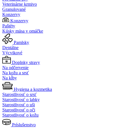
Veterinárne krmivo
Granulované
Konzervy
Konzervy
Paštéty
Kúsky mäsa v omáčke
Pamlsky
Dentálne
Výcvikové
Doplnky stravy
Na odčervenie
Na kožu a srsť
Na kĺby
Hygiena a kozmetika
Starostlivosť o srsť
Starostlivosť o labky
Starostlivosť o uši
Starostlivosť o oči
Starostlivosť o kožu
Príslušenstvo