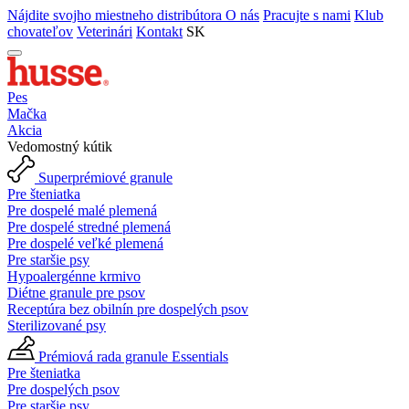
Nájdite svojho miestneho distribútora
O nás
Pracujte s nami
Klub
chovateľov
Veterinári
Kontakt
SK
Pes
Mačka
Akcia
Vedomostný kútik
Superprémiové granule
Pre šteniatka
Pre dospelé malé plemená
Pre dospelé stredné plemená
Pre dospelé veľké plemená
Pre staršie psy
Hypoalergénne krmivo
Diétne granule pre psov
Receptúra bez obilnín pre dospelých psov
Sterilizované psy
Prémiová rada granule Essentials
Pre šteniatka
Pre dospelých psov
Pre staršie psy