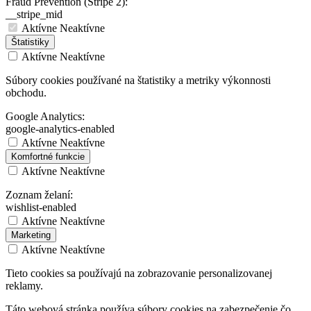
Fraud Prevention (Stripe 2):
__stripe_mid
Aktívne
Neaktívne
Štatistiky
Aktívne
Neaktívne
Súbory cookies používané na štatistiky a metriky výkonnosti
obchodu.
Google Analytics:
google-analytics-enabled
Aktívne
Neaktívne
Komfortné funkcie
Aktívne
Neaktívne
Zoznam želaní:
wishlist-enabled
Aktívne
Neaktívne
Marketing
Aktívne
Neaktívne
Tieto cookies sa používajú na zobrazovanie personalizovanej
reklamy.
Táto webová stránka používa súbory cookies na zabezpečenie čo