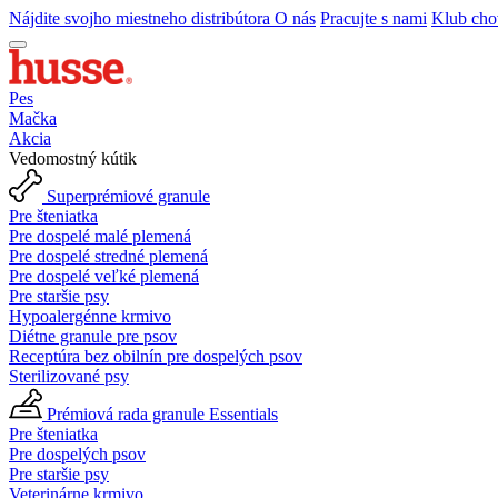
Nájdite svojho miestneho distribútora
O nás
Pracujte s nami
Klub cho
Pes
Mačka
Akcia
Vedomostný kútik
Superprémiové granule
Pre šteniatka
Pre dospelé malé plemená
Pre dospelé stredné plemená
Pre dospelé veľké plemená
Pre staršie psy
Hypoalergénne krmivo
Diétne granule pre psov
Receptúra bez obilnín pre dospelých psov
Sterilizované psy
Prémiová rada granule Essentials
Pre šteniatka
Pre dospelých psov
Pre staršie psy
Veterinárne krmivo