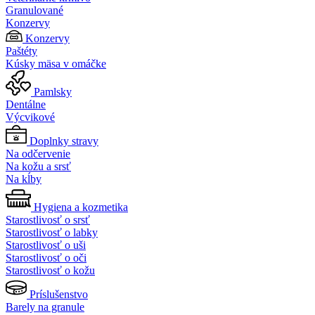
Granulované
Konzervy
Konzervy
Paštéty
Kúsky mäsa v omáčke
Pamlsky
Dentálne
Výcvikové
Doplnky stravy
Na odčervenie
Na kožu a srsť
Na kĺby
Hygiena a kozmetika
Starostlivosť o srsť
Starostlivosť o labky
Starostlivosť o uši
Starostlivosť o oči
Starostlivosť o kožu
Príslušenstvo
Barely na granule