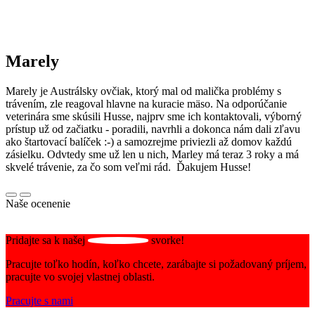
Marely
Marely je Austrálsky ovčiak, ktorý mal od malička problémy s
trávením, zle reagoval hlavne na kuracie mäso. Na odporúčanie
veterinára sme skúsili Husse, najprv sme ich kontaktovali, výborný
prístup už od začiatku - poradili, navrhli a dokonca nám dali zľavu
ako štartovací balíček :-) a samozrejme priviezli až domov každú
zásielku. Odvtedy sme už len u nich, Marley má teraz 3 roky a má
skvelé trávenie, za čo som veľmi rád. Ďakujem Husse!
Naše ocenenie
Pridajte sa k našej
svorke!
Pracujte toľko hodín, koľko chcete, zarábajte si požadovaný príjem,
pracujte vo svojej vlastnej oblasti.
Pracujte s nami