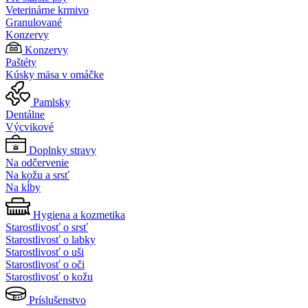
Veterinárne krmivo
Granulované
Konzervy
Konzervy
Paštéty
Kúsky mäsa v omáčke
Pamlsky
Dentálne
Výcvikové
Doplnky stravy
Na odčervenie
Na kožu a srsť
Na kĺby
Hygiena a kozmetika
Starostlivosť o srsť
Starostlivosť o labky
Starostlivosť o uši
Starostlivosť o oči
Starostlivosť o kožu
Príslušenstvo