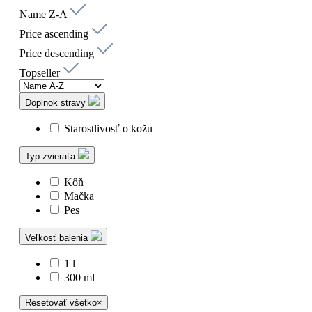
Name Z-A
Price ascending
Price descending
Topseller
Doplnok stravy
Starostlivosť o kožu
Typ zvieraťa
Kôň
Mačka
Pes
Veľkosť balenia
1 l
300 ml
Resetovať všetko
×