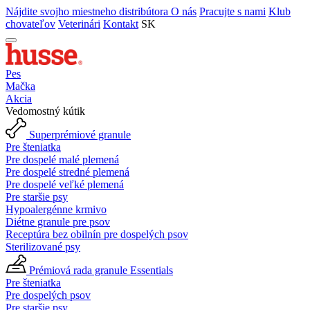
Nájdite svojho miestneho distribútora
O nás
Pracujte s nami
Klub
chovateľov
Veterinári
Kontakt
SK
Pes
Mačka
Akcia
Vedomostný kútik
Superprémiové granule
Pre šteniatka
Pre dospelé malé plemená
Pre dospelé stredné plemená
Pre dospelé veľké plemená
Pre staršie psy
Hypoalergénne krmivo
Diétne granule pre psov
Receptúra bez obilnín pre dospelých psov
Sterilizované psy
Prémiová rada granule Essentials
Pre šteniatka
Pre dospelých psov
Pre staršie psy