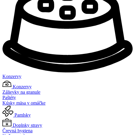
Konzervy
Konzervy
Zálievky na granule
Paštéty
Kúsky mäsa v omáčke
Pamlsky
Doplnky stravy
Črevná hygiena