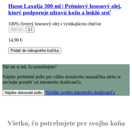
Husse Laxolja 300 ml | Prémiový lososový olej,
ktorý podporuje zdravú kožu a lesklú srsť
100% čerstvý lososový olej s vynikajúcou chuťou
300 ml
1 l
14,90 €
Pridať do nákupného košíka
Nie ste si istí, čo potrebujete?
Nájdite perfektné jedlo pre vášho domáceho maznáčika alebo si
nechajte poradiť od miestneho dodávateľa.
Nájdite svojho miestneho dodávateľa
Nájdite dokonalé jedlo
Všetko, čo potrebujete pre svojho koňa