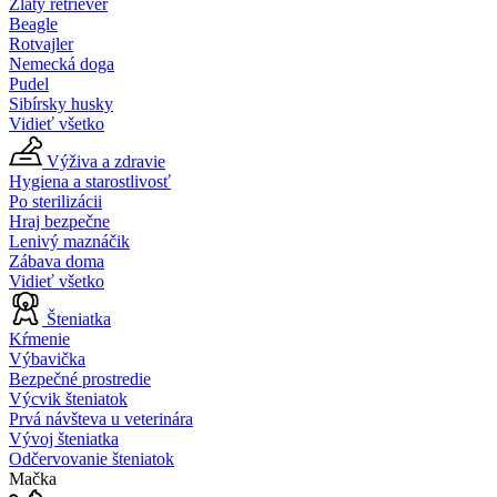
Zlatý retriever
Beagle
Rotvajler
Nemecká doga
Pudel
Sibírsky husky
Vidieť všetko
Výživa a zdravie
Hygiena a starostlivosť
Po sterilizácii
Hraj bezpečne
Lenivý maznáčik
Zábava doma
Vidieť všetko
Šteniatka
Kŕmenie
Výbavička
Bezpečné prostredie
Výcvik šteniatok
Prvá návšteva u veterinára
Vývoj šteniatka
Odčervovanie šteniatok
Mačka