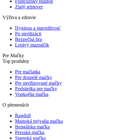
Francúzsky buldog
Zlatý retriever
Výživa a zdravie
Hygiena a starostlivosť
Po sterilizácii
Bezpečná hra
Lenivý maznáčik
Pre Mačky
Top produkty
Pre mačiatka
Pre dospelé mačky
Pre sterilizované mačky
Podstielka pre mačky
Vonkajšia mačka
O plemenách
Ragdoll
Mainská mývalia mačka
Bengálska mačka
Perzská mačka
Siamská mačka