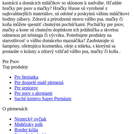
kastrácii a domácich miláčikov so sklonom k nadváhe. Hľadáte
hračky pre psov a mačky? Hračky Husse sú vyrobené z
najkvalitnejších materiálov, sú odolné a poskytnú vášmu miláčikovi
hodiny zábavy. Zdravú a prirodzenú stravu vášho psa, mačky či
koňa môžete spestriť chutnými pochúťkami. Pochúťky pre psov,
mačky a kone sú chutným doplnkom ich jedálnička a skvelou
odmenou pri tréningu či výcviku. Potrebujete produkty na
starostlivosť o vášho domáceho maznáčika? Zaobstarajte si
šampóny, ošetrujúcu kozmetiku, oleje a mlieka, s ktorými sa
postaráte o krásny a zdravý vzhľad vášho psa, mačky či koňa .
Pre Psov
Top produkty
Pre šteniatka
Pre dospelé malé plemená
Pre seniorov
Pre psov s alergiami
Suché krmivo Super Premium
O plemenách
Nemecký ovčiak
Maltézsky psík
Border kólia