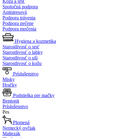
Koža a srsť
Spoločná podpora
Antistresová
Podpora trávenia
Podpora pečene
Podpora močenia
Hygiena a kozmetika
Starostlivosť o srsť
Starostlivosť o labky
Starostlivosť o uši
Starostlivosť o kožu
Príslušenstvo
Misky
Hračky
Podstielka pre mačky
Bentonit
Príslušenstvo
Pes
Plemená
Nemecký ovčiak
Maltezák