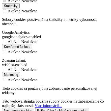
Aktívne
Neaktívne
Štatistiky
Aktívne
Neaktívne
Súbory cookies používané na štatistiky a metriky výkonnosti
obchodu.
Google Analytics:
google-analytics-enabled
Aktívne
Neaktívne
Komfortné funkcie
Aktívne
Neaktívne
Zoznam želaní:
wishlist-enabled
Aktívne
Neaktívne
Marketing
Aktívne
Neaktívne
Tieto cookies sa používajú na zobrazovanie personalizovanej
reklamy.
Táto webová stránka používa súbory cookies na zabezpečenie čo
najlepšej skúsenosti.
Viac informácií...
Nastavenia cookies
Prijímať iba funkčné súbory cookie