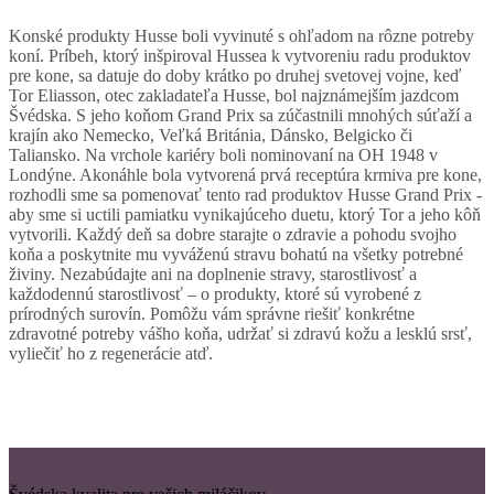
Konské produkty Husse boli vyvinuté s ohľadom na rôzne potreby
koní. Príbeh, ktorý inšpiroval Hussea k vytvoreniu radu produktov
pre kone, sa datuje do doby krátko po druhej svetovej vojne, keď
Tor Eliasson, otec zakladateľa Husse, bol najznámejším jazdcom
Švédska. S jeho koňom Grand Prix sa zúčastnili mnohých súťaží a
krajín ako Nemecko, Veľká Británia, Dánsko, Belgicko či
Taliansko. Na vrchole kariéry boli nominovaní na OH 1948 v
Londýne. Akonáhle bola vytvorená prvá receptúra krmiva pre kone,
rozhodli sme sa pomenovať tento rad produktov Husse Grand Prix -
aby sme si uctili pamiatku vynikajúceho duetu, ktorý Tor a jeho kôň
vytvorili. Každý deň sa dobre starajte o zdravie a pohodu svojho
koňa a poskytnite mu vyváženú stravu bohatú na všetky potrebné
živiny. Nezabúdajte ani na doplnenie stravy, starostlivosť a
každodennú starostlivosť – o produkty, ktoré sú vyrobené z
prírodných surovín. Pomôžu vám správne riešiť konkrétne
zdravotné potreby vášho koňa, udržať si zdravú kožu a lesklú srsť,
vyliečiť ho z regenerácie atď.