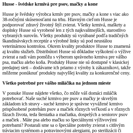
Husse - švédske krmivá pre psov, mačky a kone
Husse je švédsky výrobca krmív pre psov, mačky a kone s viac ako
38-ročnými skúsenosťami na trhu. Hlavným cieľom Husse je
podporovať zdravý životný štýl zvierat. Všetky krmivá, maškrty a
doplnky Husse sú vyrobené len z tých najkvalitnejších, starostlivo
vybraných surovín. Všetky produkty sú vyrábané podľa tradičných
škandinávskych receptúr a výrobné linky sú pod neustálou
veterinárnou kontrolou. Okrem kvality produktov Husse to znamená
aj kvalitu služieb. Distribútori Husse sú dôkladne vyškolení o výžive
zvierat a radi vám pomôžu s výberom správneho krmiva pre vášho
psa, mačku alebo koňa. Produkty Husse nie sú dostupné v klasickej
predajnej sieti – dodávame ich priamo z výroby k zákazníkovi, takže
môžeme ponúknuť produkty najvyššej kvality za konkurenčné ceny.
Všetko potrebné pre vášho miláčika na jednom mieste
V ponuke Husse nájdete všetko, čo môže váš domáci miláčik
potrebovať. Naše suché krmivo pre psov a mačky je skvelým
základom ich stravy - suché krmivo je správne vyvážené krmivo
prispôsobené potrebám psov a mačiek rôznych veľkostí a v rôznych
fázach života, teda šteniatka a mačiatka, dospelých a seniorov psov
a mačiek . Máte psa alebo mačku so špeciálnymi výživovými
potrebami? Postarali sme sa o špeciálne potreby zvierat s citlivým
tráviacim systémom a potravinovými alergiami, po sterilizácii či