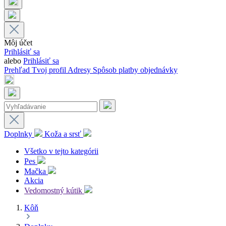
Môj účet
Prihlásiť sa
alebo
Prihlásiť sa
Prehľad
Tvoj profil
Adresy
Spôsob platby
objednávky
Doplnky
Koža a srsť
Všetko v tejto kategórii
Pes
Mačka
Akcia
Vedomostný kútik
Kôň