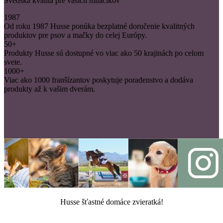
Švédska kvalita pre vašich miláčikov
1987
Od roku 1987 Husse ponúka bezplatné doručenie kvalitných
produktov pre psov a mačky do celej Európy.
50+
Produkty Husse sú dostupné vo viac ako 50 krajinách po celom
svete.
1000+
Viac ako 1000 franšízantov poskytuje poradenstvo a dodáva
produkty až k vašim dverám.
Husse šťastné domáce zvieratká!