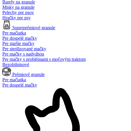
Barely na granule
Misky na granule
Pelechy pre psov
Hračky pre psy
Superprémiové granule
Pre mačiatka
Pre dospelé mačky
Pre staršie mačky
Pre sterilizované mačky
Pre mačky s nadváhou
Pre mačky s problémami s močovým traktom
Bezobilninové
Prémiové granule
Pre mačiatka
Pre dospelé mačky