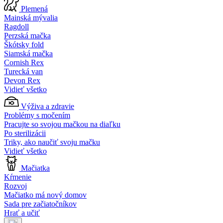
Plemená
Mainská mývalia
Ragdoll
Perzská mačka
Škótsky fold
Siamská mačka
Cornish Rex
Turecká van
Devon Rex
Vidieť všetko
Výživa a zdravie
Problémy s močením
Pracujte so svojou mačkou na diaľku
Po sterilizácii
Triky, ako naučiť svoju mačku
Vidieť všetko
Mačiatka
Kŕmenie
Rozvoj
Mačiatko má nový domov
Sada pre začiatočníkov
Hrať a učiť