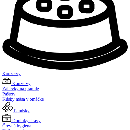
Konzervy
Konzervy
Zálievky na granule
Paštéty
Kúsky mäsa v omáčke
Pamlsky
Doplnky stravy
Črevná hygiena