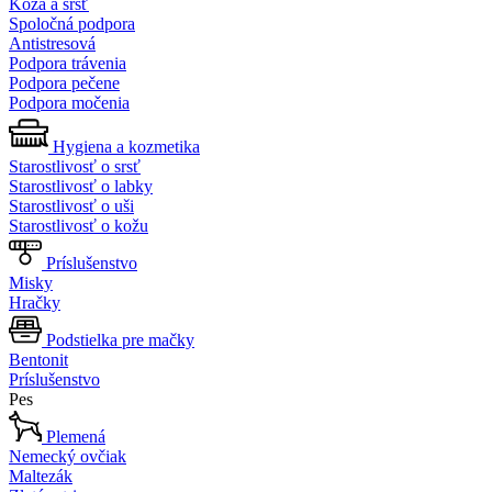
Koža a srsť
Spoločná podpora
Antistresová
Podpora trávenia
Podpora pečene
Podpora močenia
Hygiena a kozmetika
Starostlivosť o srsť
Starostlivosť o labky
Starostlivosť o uši
Starostlivosť o kožu
Príslušenstvo
Misky
Hračky
Podstielka pre mačky
Bentonit
Príslušenstvo
Pes
Plemená
Nemecký ovčiak
Maltezák