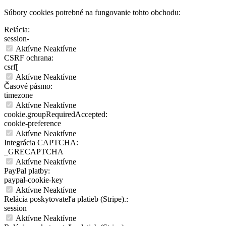
Súbory cookies potrebné na fungovanie tohto obchodu:
Relácia:
session-
Aktívne
Neaktívne
CSRF ochrana:
csrf[
Aktívne
Neaktívne
Časové pásmo:
timezone
Aktívne
Neaktívne
cookie.groupRequiredAccepted:
cookie-preference
Aktívne
Neaktívne
Integrácia CAPTCHA:
_GRECAPTCHA
Aktívne
Neaktívne
PayPal platby:
paypal-cookie-key
Aktívne
Neaktívne
Relácia poskytovateľa platieb (Stripe).:
session
Aktívne
Neaktívne