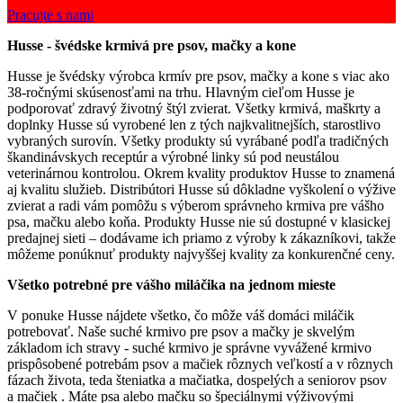
Pracujte s nami
Husse - švédske krmivá pre psov, mačky a kone
Husse je švédsky výrobca krmív pre psov, mačky a kone s viac ako
38-ročnými skúsenosťami na trhu. Hlavným cieľom Husse je
podporovať zdravý životný štýl zvierat. Všetky krmivá, maškrty a
doplnky Husse sú vyrobené len z tých najkvalitnejších, starostlivo
vybraných surovín. Všetky produkty sú vyrábané podľa tradičných
škandinávskych receptúr a výrobné linky sú pod neustálou
veterinárnou kontrolou. Okrem kvality produktov Husse to znamená
aj kvalitu služieb. Distribútori Husse sú dôkladne vyškolení o výžive
zvierat a radi vám pomôžu s výberom správneho krmiva pre vášho
psa, mačku alebo koňa. Produkty Husse nie sú dostupné v klasickej
predajnej sieti – dodávame ich priamo z výroby k zákazníkovi, takže
môžeme ponúknuť produkty najvyššej kvality za konkurenčné ceny.
Všetko potrebné pre vášho miláčika na jednom mieste
V ponuke Husse nájdete všetko, čo môže váš domáci miláčik
potrebovať. Naše suché krmivo pre psov a mačky je skvelým
základom ich stravy - suché krmivo je správne vyvážené krmivo
prispôsobené potrebám psov a mačiek rôznych veľkostí a v rôznych
fázach života, teda šteniatka a mačiatka, dospelých a seniorov psov
a mačiek . Máte psa alebo mačku so špeciálnymi výživovými