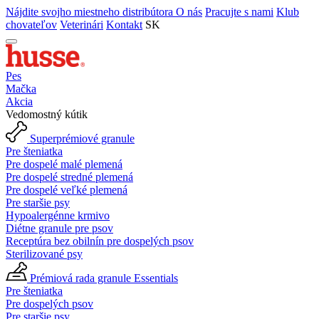
Nájdite svojho miestneho distribútora
O nás
Pracujte s nami
Klub
chovateľov
Veterinári
Kontakt
SK
Pes
Mačka
Akcia
Vedomostný kútik
Superprémiové granule
Pre šteniatka
Pre dospelé malé plemená
Pre dospelé stredné plemená
Pre dospelé veľké plemená
Pre staršie psy
Hypoalergénne krmivo
Diétne granule pre psov
Receptúra bez obilnín pre dospelých psov
Sterilizované psy
Prémiová rada granule Essentials
Pre šteniatka
Pre dospelých psov
Pre staršie psy