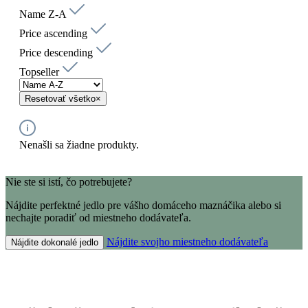
Name Z-A
Price ascending
Price descending
Topseller
Resetovať všetko
×
Nenašli sa žiadne produkty.
Nie ste si istí, čo potrebujete?
Nájdite perfektné jedlo pre vášho domáceho maznáčika alebo si
nechajte poradiť od miestneho dodávateľa.
Nájdite svojho miestneho dodávateľa
Nájdite dokonalé jedlo