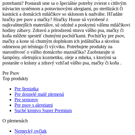
potrebami? Postarali sme sa o špeciálne potreby zvierat s citlivým
tráviacim systémom a potravinovými alergiami, po sterilizácii či
kastrácii a domácich miláčikov so sklonom k nadváhe. Hľadáte
hračky pre psov a mačky? Hračky Husse sú vyrobené z
najkvalitnejších materiálov, sú odolné a poskytnú vášmu miláčikovi
hodiny zábavy. Zdravú a prirodzenú stravu vášho psa, mačky či
koňa môžete spestriť chutnými pochúťkami. Pochúťky pre psov,
mačky a kone sú chutným doplnkom ich jedálnička a skvelou
odmenou pri tréningu či výcviku. Potrebujete produkty na
starostlivosť o vášho domáceho maznáčika? Zaobstarajte si
šampóny, ošetrujúcu kozmetiku, oleje a mlieka, s ktorými sa
postaráte o krásny a zdravý vzhľad vášho psa, mačky či koňa .
Pre Psov
Top produkty
Pre šteniatka
Pre dospelé malé plemená
Pre seniorov
Pre psov s alergiami
Suché krmivo Super Premium
O plemenách
Nemecký ovčiak