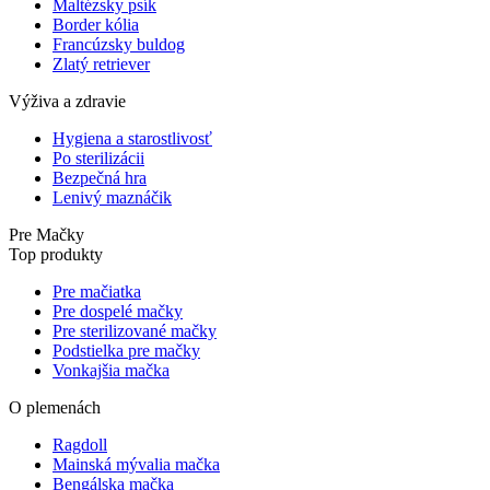
Maltézsky psík
Border kólia
Francúzsky buldog
Zlatý retriever
Výživa a zdravie
Hygiena a starostlivosť
Po sterilizácii
Bezpečná hra
Lenivý maznáčik
Pre Mačky
Top produkty
Pre mačiatka
Pre dospelé mačky
Pre sterilizované mačky
Podstielka pre mačky
Vonkajšia mačka
O plemenách
Ragdoll
Mainská mývalia mačka
Bengálska mačka