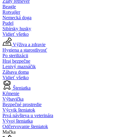
Zlatý retriever
Beagle
Rotvajler
Nemecká doga
Pudel
Sibírsky husky
Vidieť všetko
Výživa a zdravie
Hygiena a starostlivosť
Po sterilizácii
Hraj bezpečne
Lenivý maznáčik
Zábava doma
Vidieť všetko
Šteniatka
Kŕmenie
Výbavička
Bezpečné prostredie
Výcvik šteniatok
Prvá návšteva u veterinára
Vývoj šteniatka
Odčervovanie šteniatok
Mačka