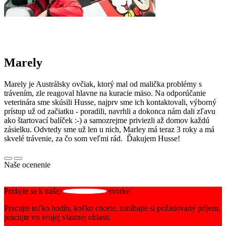
Marely
Marely je Austrálsky ovčiak, ktorý mal od malička problémy s
trávením, zle reagoval hlavne na kuracie mäso. Na odporúčanie
veterinára sme skúsili Husse, najprv sme ich kontaktovali, výborný
prístup už od začiatku - poradili, navrhli a dokonca nám dali zľavu
ako štartovací balíček :-) a samozrejme priviezli až domov každú
zásielku. Odvtedy sme už len u nich, Marley má teraz 3 roky a má
skvelé trávenie, za čo som veľmi rád. Ďakujem Husse!
Naše ocenenie
Pridajte sa k našej
svorke!
Pracujte toľko hodín, koľko chcete, zarábajte si požadovaný príjem,
pracujte vo svojej vlastnej oblasti.