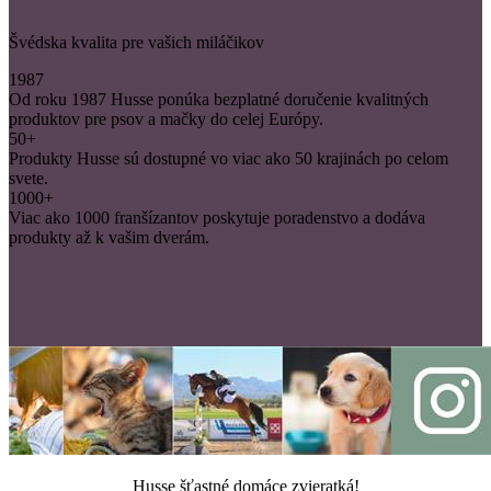
Švédska kvalita pre vašich miláčikov
1987
Od roku 1987 Husse ponúka bezplatné doručenie kvalitných
produktov pre psov a mačky do celej Európy.
50+
Produkty Husse sú dostupné vo viac ako 50 krajinách po celom
svete.
1000+
Viac ako 1000 franšízantov poskytuje poradenstvo a dodáva
produkty až k vašim dverám.
Husse šťastné domáce zvieratká!