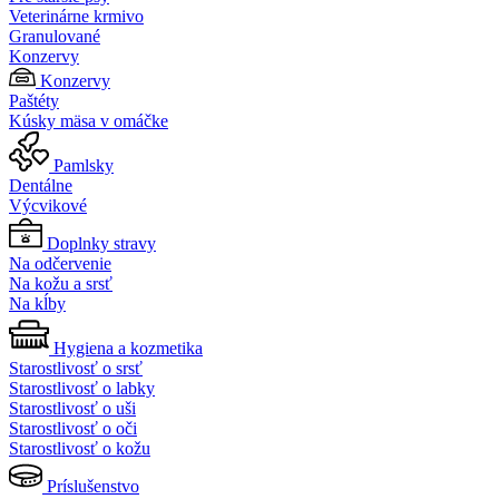
Veterinárne krmivo
Granulované
Konzervy
Konzervy
Paštéty
Kúsky mäsa v omáčke
Pamlsky
Dentálne
Výcvikové
Doplnky stravy
Na odčervenie
Na kožu a srsť
Na kĺby
Hygiena a kozmetika
Starostlivosť o srsť
Starostlivosť o labky
Starostlivosť o uši
Starostlivosť o oči
Starostlivosť o kožu
Príslušenstvo