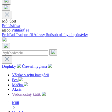
Môj účet
Prihlásiť sa
alebo
Prihlásiť sa
Prehľad
Tvoj profil
Adresy
Spôsob platby
objednávky
Doplnky
Črevná hygiena
Všetko v tejto kategórii
Pes
Mačka
Akcia
Vedomostný kútik
Kôň