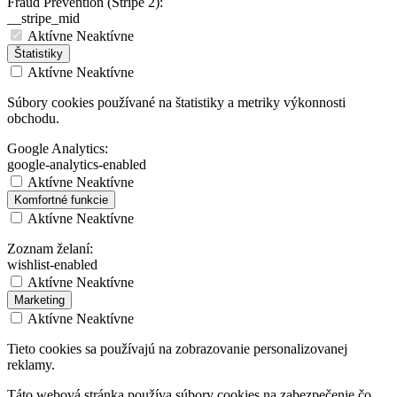
Fraud Prevention (Stripe 2):
__stripe_mid
Aktívne
Neaktívne
Štatistiky
Aktívne
Neaktívne
Súbory cookies používané na štatistiky a metriky výkonnosti
obchodu.
Google Analytics:
google-analytics-enabled
Aktívne
Neaktívne
Komfortné funkcie
Aktívne
Neaktívne
Zoznam želaní:
wishlist-enabled
Aktívne
Neaktívne
Marketing
Aktívne
Neaktívne
Tieto cookies sa používajú na zobrazovanie personalizovanej
reklamy.
Táto webová stránka používa súbory cookies na zabezpečenie čo