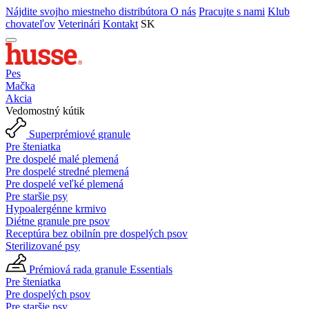
Nájdite svojho miestneho distribútora
O nás
Pracujte s nami
Klub
chovateľov
Veterinári
Kontakt
SK
Pes
Mačka
Akcia
Vedomostný kútik
Superprémiové granule
Pre šteniatka
Pre dospelé malé plemená
Pre dospelé stredné plemená
Pre dospelé veľké plemená
Pre staršie psy
Hypoalergénne krmivo
Diétne granule pre psov
Receptúra bez obilnín pre dospelých psov
Sterilizované psy
Prémiová rada granule Essentials
Pre šteniatka
Pre dospelých psov
Pre staršie psy