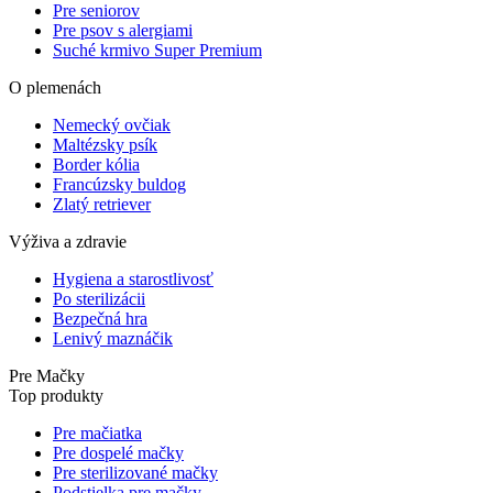
Pre seniorov
Pre psov s alergiami
Suché krmivo Super Premium
O plemenách
Nemecký ovčiak
Maltézsky psík
Border kólia
Francúzsky buldog
Zlatý retriever
Výživa a zdravie
Hygiena a starostlivosť
Po sterilizácii
Bezpečná hra
Lenivý maznáčik
Pre Mačky
Top produkty
Pre mačiatka
Pre dospelé mačky
Pre sterilizované mačky
Podstielka pre mačky