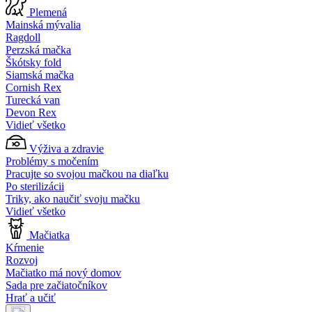
Plemená
Mainská mývalia
Ragdoll
Perzská mačka
Škótsky fold
Siamská mačka
Cornish Rex
Turecká van
Devon Rex
Vidieť všetko
Výživa a zdravie
Problémy s močením
Pracujte so svojou mačkou na diaľku
Po sterilizácii
Triky, ako naučiť svoju mačku
Vidieť všetko
Mačiatka
Kŕmenie
Rozvoj
Mačiatko má nový domov
Sada pre začiatočníkov
Hrať a učiť