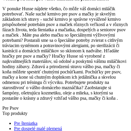
V ponuke Husse nájdete všetko, čo môže váš domáci miláčik
potrebovať. Naše suché krmivo pre psov a mačky je skvelým
základom ich stravy - suché krmivo je správne vyvážené krmivo
prispôsobené potrebám psov a mačiek rôznych veľkostí a v rôznych
fázach života, teda šteniatka a mačiatka, dospelých a seniorov psov
a mačiek . Máte psa alebo mačku so špeciálnymi výživovými
potrebami? Postarali sme sa o špeciálne potreby zvierat s citlivým
tráviacim systémom a potravinovými alergiami, po sterilizácii či
kastrácii a domácich miláčikov so sklonom k nadváhe. Hľadáte
hračky pre psov a mačky? Hračky Husse sú vyrobené z
najkvalitnejších materiálov, sú odolné a poskytnú vášmu miláčikovi
hodiny zábavy. Zdravú a prirodzenú stravu vášho psa, mačky či
koňa môžete spestriť chutnými pochúťkami. Pochúťky pre psov,
mačky a kone sú chutným doplnkom ich jedálnička a skvelou
odmenou pri tréningu či výcviku. Potrebujete produkty na
starostlivosť o vášho domáceho maznáčika? Zaobstarajte si
šampóny, ošetrujúcu kozmetiku, oleje a mlieka, s ktorými sa
postaráte o krásny a zdravý vzhľad vášho psa, mačky či koňa .
Pre Psov
Top produkty
Pre šteniatka
Pre dospelé malé plemená