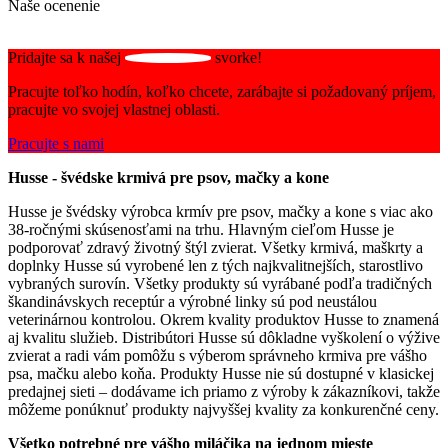
Naše ocenenie
Pridajte sa k našej
svorke!
Pracujte toľko hodín, koľko chcete, zarábajte si požadovaný príjem,
pracujte vo svojej vlastnej oblasti.
Pracujte s nami
Husse - švédske krmivá pre psov, mačky a kone
Husse je švédsky výrobca krmív pre psov, mačky a kone s viac ako
38-ročnými skúsenosťami na trhu. Hlavným cieľom Husse je
podporovať zdravý životný štýl zvierat. Všetky krmivá, maškrty a
doplnky Husse sú vyrobené len z tých najkvalitnejších, starostlivo
vybraných surovín. Všetky produkty sú vyrábané podľa tradičných
škandinávskych receptúr a výrobné linky sú pod neustálou
veterinárnou kontrolou. Okrem kvality produktov Husse to znamená
aj kvalitu služieb. Distribútori Husse sú dôkladne vyškolení o výžive
zvierat a radi vám pomôžu s výberom správneho krmiva pre vášho
psa, mačku alebo koňa. Produkty Husse nie sú dostupné v klasickej
predajnej sieti – dodávame ich priamo z výroby k zákazníkovi, takže
môžeme ponúknuť produkty najvyššej kvality za konkurenčné ceny.
Všetko potrebné pre vášho miláčika na jednom mieste