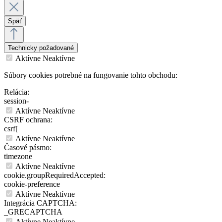
Späť
Technicky požadované
Aktívne
Neaktívne
Súbory cookies potrebné na fungovanie tohto obchodu:
Relácia:
session-
Aktívne
Neaktívne
CSRF ochrana:
csrf[
Aktívne
Neaktívne
Časové pásmo:
timezone
Aktívne
Neaktívne
cookie.groupRequiredAccepted:
cookie-preference
Aktívne
Neaktívne
Integrácia CAPTCHA:
_GRECAPTCHA
Aktívne
Neaktívne