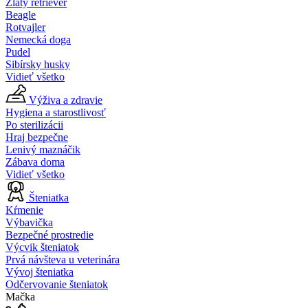
Zlatý retriever
Beagle
Rotvajler
Nemecká doga
Pudel
Sibírsky husky
Vidieť všetko
Výživa a zdravie
Hygiena a starostlivosť
Po sterilizácii
Hraj bezpečne
Lenivý maznáčik
Zábava doma
Vidieť všetko
Šteniatka
Kŕmenie
Výbavička
Bezpečné prostredie
Výcvik šteniatok
Prvá návšteva u veterinára
Vývoj šteniatka
Odčervovanie šteniatok
Mačka