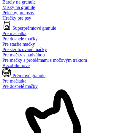
Barely na granule
Misky na granule
Pelechy pre psov
Hračky pre psy
Superprémiové granule
Pre mačiatka
Pre dospelé mačky
Pre staršie mačky
Pre sterilizované mačky
Pre mačky s nadváhou
Pre mačky s problémami s močovým traktom
Bezobilninové
Prémiové granule
Pre mačiatka
Pre dospelé mačky