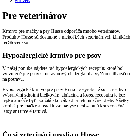
For vets
Pre veterinárov
Krmivo pre mačky a psy Husse odporúča mnoho veterinárov.
Produkty Husse sú dostupné v niekoľkých veterinárnych klinikách
na Slovensku.
Hypoalergické krmivo pre psov
V našej ponuke nájdete rad hypoalergických receptúr, ktoré boli
vytvorené pre psov s potravinovými alergiami a vyššou citlivosťou
na potravu.
Hypoalergické krmivo pre psov Husse je vyrobené so starostlivo
vybranými zdrojmi bielkovín: jahňacina a losos, receptúra je bez
lepku a môže byť použitá ako základ pri eliminačnej diéte. Všetky
krmivá pre mačky a psy Husse navyše neobsahujú konzervačné
látky ani umelé farbivá.
Čo si veterinári myslia o Husse