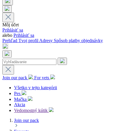
Môj účet
Prihlásiť sa
alebo
Prihlásiť sa
Prehľad
Tvoj profil
Adresy
Spôsob platby
objednávky
Join our pack
For vets
Všetko v tejto kategórii
Pes
Mačka
Akcia
Vedomostný kútik
Join our pack