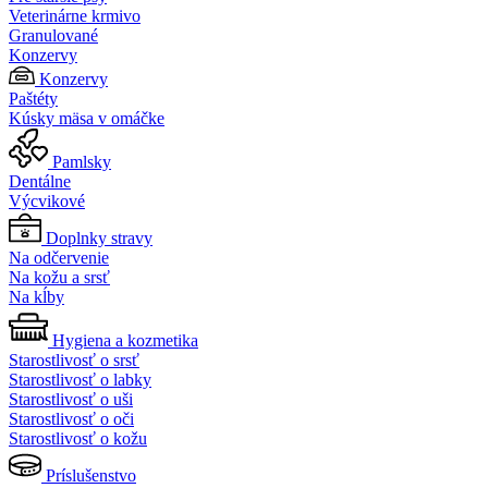
Veterinárne krmivo
Granulované
Konzervy
Konzervy
Paštéty
Kúsky mäsa v omáčke
Pamlsky
Dentálne
Výcvikové
Doplnky stravy
Na odčervenie
Na kožu a srsť
Na kĺby
Hygiena a kozmetika
Starostlivosť o srsť
Starostlivosť o labky
Starostlivosť o uši
Starostlivosť o oči
Starostlivosť o kožu
Príslušenstvo