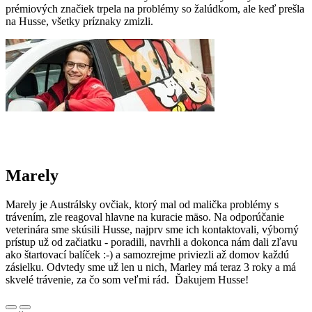
prémiových značiek trpela na problémy so žalúdkom, ale keď prešla
na Husse, všetky príznaky zmizli.
Marely
Marely je Austrálsky ovčiak, ktorý mal od malička problémy s
trávením, zle reagoval hlavne na kuracie mäso. Na odporúčanie
veterinára sme skúsili Husse, najprv sme ich kontaktovali, výborný
prístup už od začiatku - poradili, navrhli a dokonca nám dali zľavu
ako štartovací balíček :-) a samozrejme priviezli až domov každú
zásielku. Odvtedy sme už len u nich, Marley má teraz 3 roky a má
skvelé trávenie, za čo som veľmi rád. Ďakujem Husse!