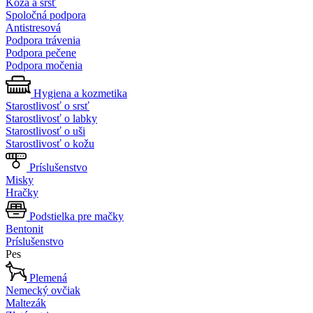
Koža a srsť
Spoločná podpora
Antistresová
Podpora trávenia
Podpora pečene
Podpora močenia
Hygiena a kozmetika
Starostlivosť o srsť
Starostlivosť o labky
Starostlivosť o uši
Starostlivosť o kožu
Príslušenstvo
Misky
Hračky
Podstielka pre mačky
Bentonit
Príslušenstvo
Pes
Plemená
Nemecký ovčiak
Maltezák