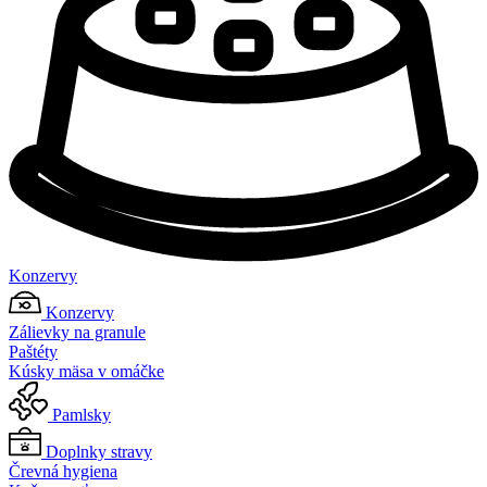
Konzervy
Konzervy
Zálievky na granule
Paštéty
Kúsky mäsa v omáčke
Pamlsky
Doplnky stravy
Črevná hygiena