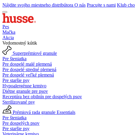
Nájdite svojho miestneho distribútora
O nás
Pracujte s nami
Klub cho
Pes
Mačka
Akcia
Vedomostný kútik
Superprémiové granule
Pre šteniatka
Pre dospelé malé plemená
Pre dospelé stredné plemená
Pre dospelé veľké plemená
Pre staršie psy
Hypoalergénne krmivo
Diétne granule pre psov
Receptúra bez obilnín pre dospelých psov
Sterilizované psy
Prémiová rada granule Essentials
Pre šteniatka
Pre dospelých psov
Pre staršie psy
Veterinárne krmivo