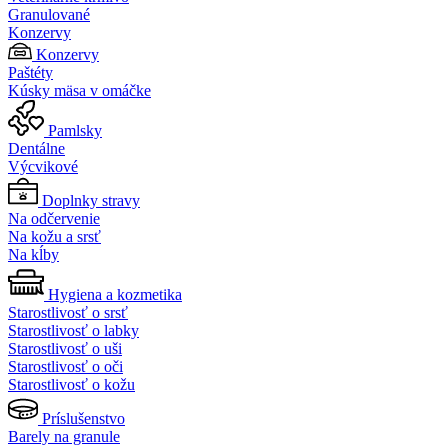
Granulované
Konzervy
Konzervy
Paštéty
Kúsky mäsa v omáčke
Pamlsky
Dentálne
Výcvikové
Doplnky stravy
Na odčervenie
Na kožu a srsť
Na kĺby
Hygiena a kozmetika
Starostlivosť o srsť
Starostlivosť o labky
Starostlivosť o uši
Starostlivosť o oči
Starostlivosť o kožu
Príslušenstvo
Barely na granule