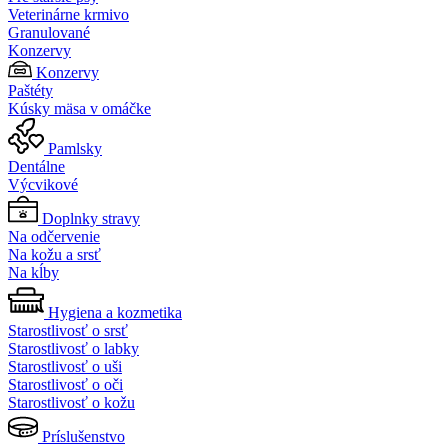
Veterinárne krmivo
Granulované
Konzervy
Konzervy
Paštéty
Kúsky mäsa v omáčke
Pamlsky
Dentálne
Výcvikové
Doplnky stravy
Na odčervenie
Na kožu a srsť
Na kĺby
Hygiena a kozmetika
Starostlivosť o srsť
Starostlivosť o labky
Starostlivosť o uši
Starostlivosť o oči
Starostlivosť o kožu
Príslušenstvo