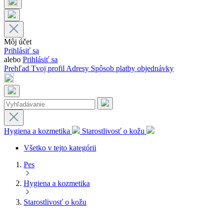
Môj účet
Prihlásiť sa
alebo
Prihlásiť sa
Prehľad
Tvoj profil
Adresy
Spôsob platby
objednávky
Hygiena a kozmetika
Starostlivosť o kožu
Všetko v tejto kategórii
Pes
Hygiena a kozmetika
Starostlivosť o kožu