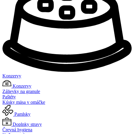
Konzervy
Konzervy
Zálievky na granule
Paštéty
Kúsky mäsa v omáčke
Pamlsky
Doplnky stravy
Črevná hygiena