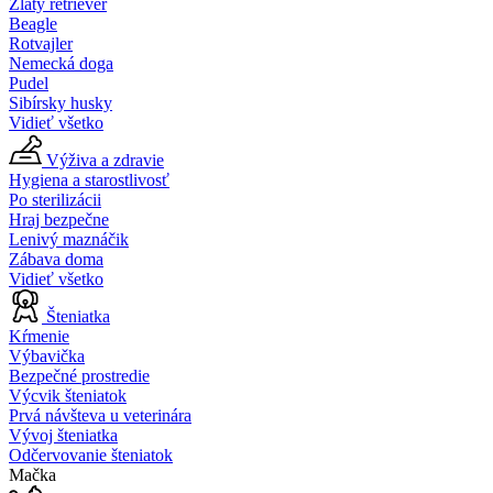
Zlatý retriever
Beagle
Rotvajler
Nemecká doga
Pudel
Sibírsky husky
Vidieť všetko
Výživa a zdravie
Hygiena a starostlivosť
Po sterilizácii
Hraj bezpečne
Lenivý maznáčik
Zábava doma
Vidieť všetko
Šteniatka
Kŕmenie
Výbavička
Bezpečné prostredie
Výcvik šteniatok
Prvá návšteva u veterinára
Vývoj šteniatka
Odčervovanie šteniatok
Mačka