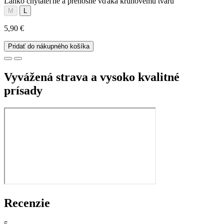
Ľahko chytateľné a prenosné vďaka kruhovému tvaru
M
L
5,90 €
Pridať do nákupného košíka
Vyvážená strava a vysoko kvalitné
prísady
Recenzie