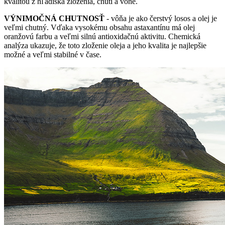
kvalitou z hľadiska zloženia, chuti a vône.
VÝNIMOČNÁ CHUTNOSŤ
- vôňa je ako čerstvý losos a olej je
veľmi chutný. Vďaka vysokému obsahu astaxantínu má olej
oranžovú farbu a veľmi silnú antioxidačnú aktivitu. Chemická
analýza ukazuje, že toto zloženie oleja a jeho kvalita je najlepšie
možné a veľmi stabilné v čase.