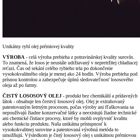
Unikátny rybí olej prémiovej kvality
VÝROBA
- celá výroba prebieha z potravinárskej kvality surovín.
To znamená, že losos je neustále udržiavaný v nepretržitej chladiacej
reťazi. Čas od sekání celého rybieho tela po dokončenie
vysokokvalitného oleja je menej ako 24 hodín. Výroba prebieha pod
prísnou kontrolou a zabezpečuje úplnú sledovateľnosť lososového
oleja až po farmy.
ČISTÝ LOSOSOVÝ OLEJ
- produkt bez chemikálií a prídavných
látok - obsahuje len čerstvý lososový olej. Olej je extrahovaný
patentovaným šetrným procesom, počas výroby ani fľaškovania sa
nepoužívajú žiadne konzervačné látky a neexistujú žiadne technické
ani chemické čistiace procesy, ktoré by mohli ovplyvniť kvalitu
alebo funkciu produktu. Naša unikátna prístupnosť k
vysokokvalitnej surovine a patentovaná výrobná metóda to
umožňujú. Výsledkom je čistý lososový olej s unikátnou prémiovou