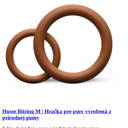
Husse Bitring M | Hračka pre psov vyrobená z
prírodnej gumy