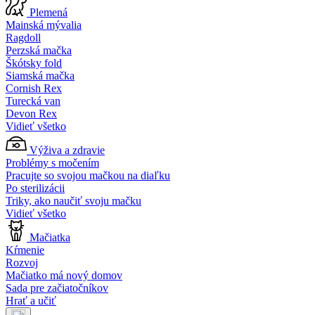
Plemená
Mainská mývalia
Ragdoll
Perzská mačka
Škótsky fold
Siamská mačka
Cornish Rex
Turecká van
Devon Rex
Vidieť všetko
Výživa a zdravie
Problémy s močením
Pracujte so svojou mačkou na diaľku
Po sterilizácii
Triky, ako naučiť svoju mačku
Vidieť všetko
Mačiatka
Kŕmenie
Rozvoj
Mačiatko má nový domov
Sada pre začiatočníkov
Hrať a učiť