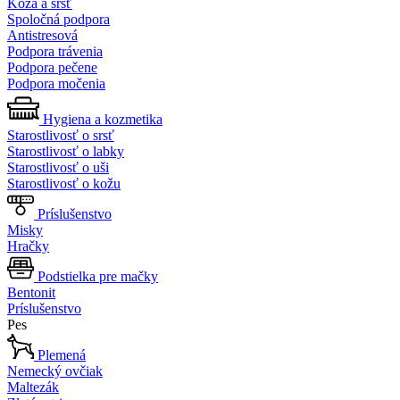
Koža a srsť
Spoločná podpora
Antistresová
Podpora trávenia
Podpora pečene
Podpora močenia
Hygiena a kozmetika
Starostlivosť o srsť
Starostlivosť o labky
Starostlivosť o uši
Starostlivosť o kožu
Príslušenstvo
Misky
Hračky
Podstielka pre mačky
Bentonit
Príslušenstvo
Pes
Plemená
Nemecký ovčiak
Maltezák