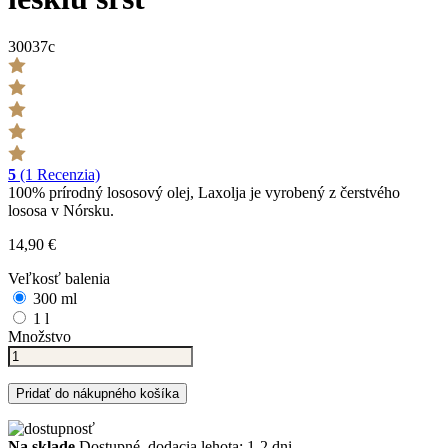
30037c
5
(1 Recenzia)
100% prírodný lososový olej, Laxolja je vyrobený z čerstvého
lososa v Nórsku.
14,90 €
Veľkosť balenia
300 ml
1 l
Množstvo
Pridať do nákupného košíka
Na sklade
Dostupné, dodacia lehota: 1-2 dni