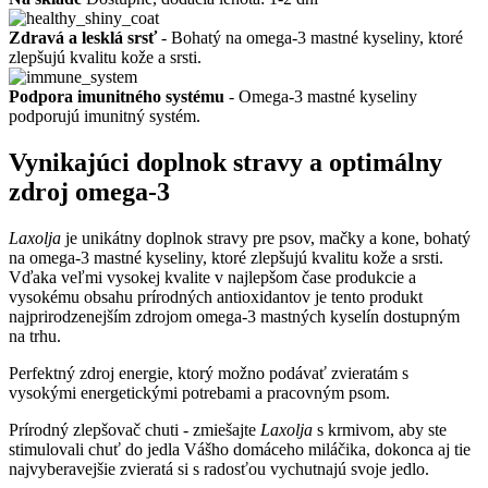
Zdravá a lesklá srsť
- Bohatý na omega-3 mastné kyseliny, ktoré
zlepšujú kvalitu kože a srsti.
Podpora imunitného systému
- Omega-3 mastné kyseliny
podporujú imunitný systém.
Vynikajúci doplnok stravy a optimálny
zdroj omega-3
Laxolja
je unikátny doplnok stravy pre psov, mačky a kone, bohatý
na omega-3 mastné kyseliny, ktoré zlepšujú kvalitu kože a srsti.
Vďaka veľmi vysokej kvalite v najlepšom čase produkcie a
vysokému obsahu prírodných antioxidantov je tento produkt
najprirodzenejším zdrojom omega-3 mastných kyselín dostupným
na trhu.
Perfektný zdroj energie, ktorý možno podávať zvieratám s
vysokými energetickými potrebami a pracovným psom.
Prírodný zlepšovač chuti - zmiešajte
Laxolja
s krmivom, aby ste
stimulovali chuť do jedla Vášho domáceho miláčika, dokonca aj tie
najvyberavejšie zvieratá si s radosťou vychutnajú svoje jedlo.