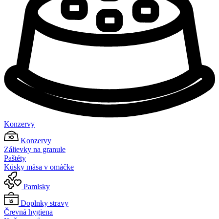
Konzervy
Konzervy
Zálievky na granule
Paštéty
Kúsky mäsa v omáčke
Pamlsky
Doplnky stravy
Črevná hygiena