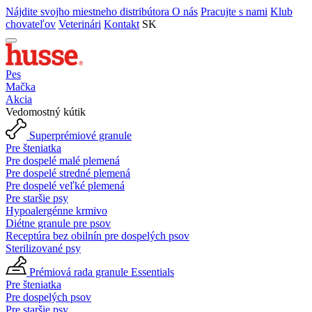
Nájdite svojho miestneho distribútora
O nás
Pracujte s nami
Klub
chovateľov
Veterinári
Kontakt
SK
Pes
Mačka
Akcia
Vedomostný kútik
Superprémiové granule
Pre šteniatka
Pre dospelé malé plemená
Pre dospelé stredné plemená
Pre dospelé veľké plemená
Pre staršie psy
Hypoalergénne krmivo
Diétne granule pre psov
Receptúra bez obilnín pre dospelých psov
Sterilizované psy
Prémiová rada granule Essentials
Pre šteniatka
Pre dospelých psov
Pre staršie psy