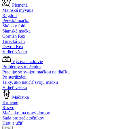
Plemená
Mainská mývalia
Ragdoll
Perzská mačka
Škótsky fold
Siamská mačka
Cornish Rex
Turecká van
Devon Rex
Vidieť všetko
Výživa a zdravie
Problémy s močením
Pracujte so svojou mačkou na diaľku
Po sterilizácii
Triky, ako naučiť svoju mačku
Vidieť všetko
Mačiatka
Kŕmenie
Rozvoj
Mačiatko má nový domov
Sada pre začiatočníkov
Hrať a učiť