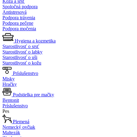
Koža a srsť
Spoločná podpora
Antistresová
Podpora trávenia
Podpora pečene
Podpora močenia
Hygiena a kozmetika
Starostlivosť o srsť
Starostlivosť o labky
Starostlivosť o uši
Starostlivosť o kožu
Príslušenstvo
Misky
Hračky
Podstielka pre mačky
Bentonit
Príslušenstvo
Pes
Plemená
Nemecký ovčiak
Maltezák