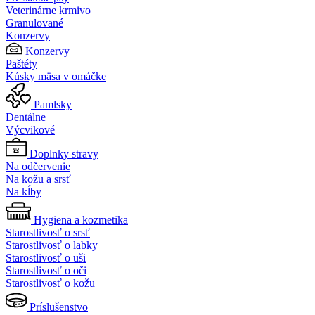
Veterinárne krmivo
Granulované
Konzervy
Konzervy
Paštéty
Kúsky mäsa v omáčke
Pamlsky
Dentálne
Výcvikové
Doplnky stravy
Na odčervenie
Na kožu a srsť
Na kĺby
Hygiena a kozmetika
Starostlivosť o srsť
Starostlivosť o labky
Starostlivosť o uši
Starostlivosť o oči
Starostlivosť o kožu
Príslušenstvo