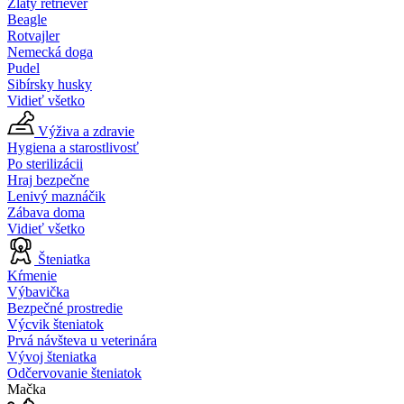
Zlatý retriever
Beagle
Rotvajler
Nemecká doga
Pudel
Sibírsky husky
Vidieť všetko
Výživa a zdravie
Hygiena a starostlivosť
Po sterilizácii
Hraj bezpečne
Lenivý maznáčik
Zábava doma
Vidieť všetko
Šteniatka
Kŕmenie
Výbavička
Bezpečné prostredie
Výcvik šteniatok
Prvá návšteva u veterinára
Vývoj šteniatka
Odčervovanie šteniatok
Mačka