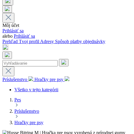
Môj účet
Prihlásiť sa
alebo
Prihlásiť sa
Prehľad
Tvoj profil
Adresy
Spôsob platby
objednávky
Príslušenstvo
Hračky pre psy
Všetko v tejto kategórii
Pes
Príslušenstvo
Hračky pre psy