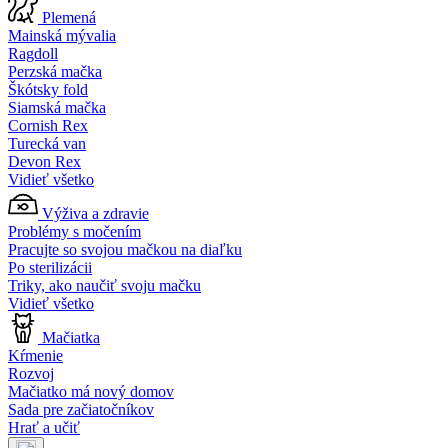
Plemená
Mainská mývalia
Ragdoll
Perzská mačka
Škótsky fold
Siamská mačka
Cornish Rex
Turecká van
Devon Rex
Vidieť všetko
Výživa a zdravie
Problémy s močením
Pracujte so svojou mačkou na diaľku
Po sterilizácii
Triky, ako naučiť svoju mačku
Vidieť všetko
Mačiatka
Kŕmenie
Rozvoj
Mačiatko má nový domov
Sada pre začiatočníkov
Hrať a učiť