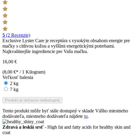
5
(2 Recenzie)
Exclusive Lyster Care je receptúra s vysokým obsahom energie pre
mačky s citlivou kožou a vyššími energetickými potrebami.
Najkvalitnejšie ingrediencie pre Vašu mačku.
16,00 €
(8,00 €* / 1 Kilogram)
Veľkosť balenia
2 kg
7 kg
Produkt je dočasne nedostupný
Tento produkt môže byť stále dostupný v sklade Vášho miestneho
dodávateľa, miestneho dodávateľa nájdete
tu
.
Zdravá a lesklá srsť
- High fat and fatty acids for healthy skin and
coat