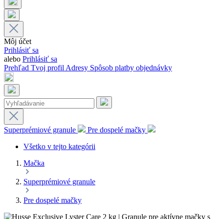
Môj účet
Prihlásiť sa
alebo
Prihlásiť sa
Prehľad
Tvoj profil
Adresy
Spôsob platby
objednávky
Superprémiové granule
Pre dospelé mačky
Všetko v tejto kategórii
Mačka
Superprémiové granule
Pre dospelé mačky