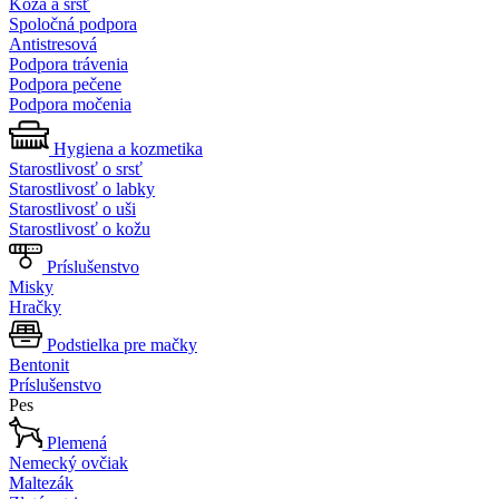
Koža a srsť
Spoločná podpora
Antistresová
Podpora trávenia
Podpora pečene
Podpora močenia
Hygiena a kozmetika
Starostlivosť o srsť
Starostlivosť o labky
Starostlivosť o uši
Starostlivosť o kožu
Príslušenstvo
Misky
Hračky
Podstielka pre mačky
Bentonit
Príslušenstvo
Pes
Plemená
Nemecký ovčiak
Maltezák