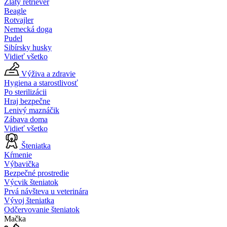
Zlatý retriever
Beagle
Rotvajler
Nemecká doga
Pudel
Sibírsky husky
Vidieť všetko
Výživa a zdravie
Hygiena a starostlivosť
Po sterilizácii
Hraj bezpečne
Lenivý maznáčik
Zábava doma
Vidieť všetko
Šteniatka
Kŕmenie
Výbavička
Bezpečné prostredie
Výcvik šteniatok
Prvá návšteva u veterinára
Vývoj šteniatka
Odčervovanie šteniatok
Mačka