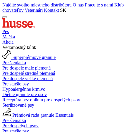
Nájdite svojho miestneho distribútora
O nás
Pracujte s nami
Klub
chovateľov
Veterinári
Kontakt
SK
Pes
Mačka
Akcia
Vedomostný kútik
Superprémiové granule
Pre šteniatka
Pre dospelé malé plemená
Pre dospelé stredné plemená
Pre dospelé veľké plemená
Pre staršie psy
Hypoalergénne krmivo
Diétne granule pre psov
Receptúra bez obilnín pre dospelých psov
Sterilizované psy
Prémiová rada granule Essentials
Pre šteniatka
Pre dospelých psov
Pre staršie psy