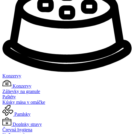
Konzervy
Konzervy
Zálievky na granule
Paštéty
Kúsky mäsa v omáčke
Pamlsky
Doplnky stravy
Črevná hygiena