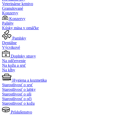
Veterinárne krmivo
Granulované
Konzervy
Konzervy
Paštéty
Kúsky mäsa v omáčke
Pamlsky
Dentálne
Výcvikové
Doplnky stravy
Na odčervenie
Na kožu a srsť
Na kĺby
Hygiena a kozmetika
Starostlivosť o srsť
Starostlivosť o labky
Starostlivosť o uši
Starostlivosť o oči
Starostlivosť o kožu
Príslušenstvo