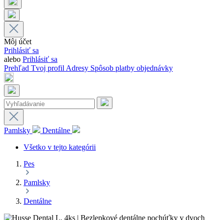
Môj účet
Prihlásiť sa
alebo
Prihlásiť sa
Prehľad
Tvoj profil
Adresy
Spôsob platby
objednávky
Pamlsky
Dentálne
Všetko v tejto kategórii
Pes
Pamlsky
Dentálne