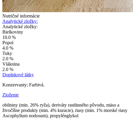
Nutričné informácie
Analytické zložky:
Analytické zložky:
Bielkoviny
10.0 %
Popol
4.0 %
Tuky
2.0 %
Vláknina
2.0 %
Doplnkové látky
Konzervanty; Farbivá.
Zloženie
obilniny (min. 26% ryža), deriváty rastlinného pôvodu, mäso a
živočíšne produkty (min. 4% kuracie), riasy (min. 1% morské riasy
Ascophyllum nodosum), propylénglykol