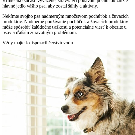
Kŕmte ako súčasť vyváženej stravy. Pri podávaní pochúťok znížte
hlavné jedlo vášho psa, aby zostal štíhly a aktívny.
Nekŕmte svojho psa nadmerným množstvom pochúťok a žuvacích
produktov. Nadmerné používanie pochúťok a žuvacích produktov
môže spôsobiť žalúdočné ťažkosti a potenciálne viesť k obezite u
psov a ďalším zdravotným problémom.
Vždy majte k dispozícii čerstvú vodu.