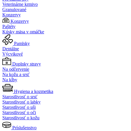
Veterinárne krmivo
Granulované
Konzervy
Konzervy
Paštéty
Kúsky mäsa v omáčke
Pamlsky
Dentálne
Výcvikové
Doplnky stravy
Na odčervenie
Na kožu a srsť
Na kĺby
Hygiena a kozmetika
Starostlivosť o srsť
Starostlivosť o labky
Starostlivosť o uši
Starostlivosť o oči
Starostlivosť o kožu
Príslušenstvo