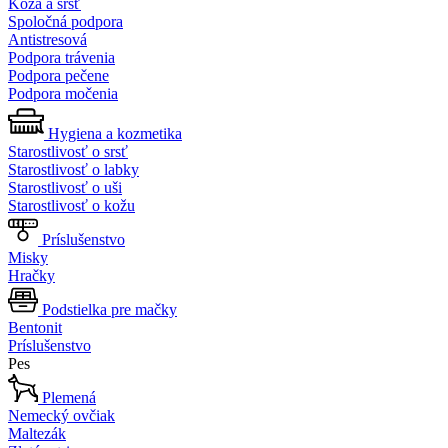
Koža a srsť
Spoločná podpora
Antistresová
Podpora trávenia
Podpora pečene
Podpora močenia
Hygiena a kozmetika
Starostlivosť o srsť
Starostlivosť o labky
Starostlivosť o uši
Starostlivosť o kožu
Príslušenstvo
Misky
Hračky
Podstielka pre mačky
Bentonit
Príslušenstvo
Pes
Plemená
Nemecký ovčiak
Maltezák