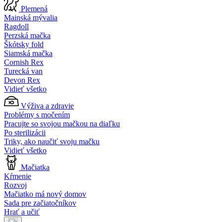
Plemená
Mainská mývalia
Ragdoll
Perzská mačka
Škótsky fold
Siamská mačka
Cornish Rex
Turecká van
Devon Rex
Vidieť všetko
Výživa a zdravie
Problémy s močením
Pracujte so svojou mačkou na diaľku
Po sterilizácii
Triky, ako naučiť svoju mačku
Vidieť všetko
Mačiatka
Kŕmenie
Rozvoj
Mačiatko má nový domov
Sada pre začiatočníkov
Hrať a učiť