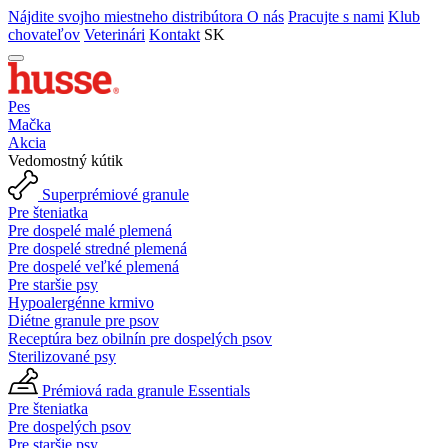
Nájdite svojho miestneho distribútora
O nás
Pracujte s nami
Klub
chovateľov
Veterinári
Kontakt
SK
Pes
Mačka
Akcia
Vedomostný kútik
Superprémiové granule
Pre šteniatka
Pre dospelé malé plemená
Pre dospelé stredné plemená
Pre dospelé veľké plemená
Pre staršie psy
Hypoalergénne krmivo
Diétne granule pre psov
Receptúra bez obilnín pre dospelých psov
Sterilizované psy
Prémiová rada granule Essentials
Pre šteniatka
Pre dospelých psov
Pre staršie psy