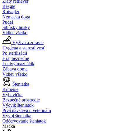
Zlatý retriever
Beagle
Rotvajler
Nemecká doga
Pudel
Sibírsky husky
Vidieť všetko
Výživa a zdravie
Hygiena a starostlivosť
Po sterilizácii
Hraj bezpečne
Lenivý maznáčik
Zábava doma
Vidieť všetko
Šteniatka
Kŕmenie
Výbavička
Bezpečné prostredie
Výcvik šteniatok
Prvá návšteva u veterinára
Vývoj šteniatka
Odčervovanie šteniatok
Mačka