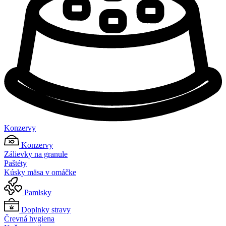
Konzervy
Konzervy
Zálievky na granule
Paštéty
Kúsky mäsa v omáčke
Pamlsky
Doplnky stravy
Črevná hygiena