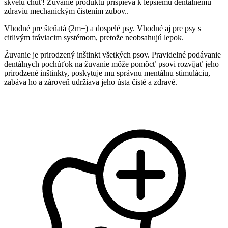
skvelú chuť! Žuvanie produktu prispieva k lepšiemu dentálnemu
zdraviu mechanickým čistením zubov..
Vhodné pre šteňatá (2m+) a dospelé psy. Vhodné aj pre psy s
citlivým tráviacim systémom, pretože neobsahujú lepok.
Žuvanie je prirodzený inštinkt všetkých psov. Pravidelné podávanie
dentálnych pochúťok na žuvanie môže pomôcť psovi rozvíjať jeho
prirodzené inštinkty, poskytuje mu správnu mentálnu stimuláciu,
zabáva ho a zároveň udržiava jeho ústa čisté a zdravé.