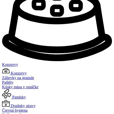
Konzervy
Konzervy
Zálievky na granule
Paštéty
Kúsky mäsa v omáčke
Pamlsky
Doplnky stravy
Črevná hygiena