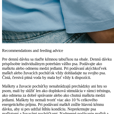
Recommendations and feeding advice
Pre dennú dávku sa riaďte kŕmnou tabuľkou na obale. Dennú dávku
prispôsobte individuálnym potrebám vášho psa. Podávajte ako
maškrtu alebo odmenu medzi jedlami. Pri podávaní akýchkoľvek
maškŕt alebo žuvacích pochúťok vždy dohliadajte na svojho psa.
Čistá, čerstvá pitná voda by mala byť vždy k dispozícii.
Maškrty a žuvacie pochúťky nenahrádzajú prechádzky ani hru so
psom, mali by slúžiť len ako doplnková stimulácia v rámci tréningu,
ako odmena za dobré správanie alebo ako chutná maškrta medzi
jedlami. Maškrty by nemali tvoriť viac ako 10 % celkového
energetického príjmu. Pri podávaní maškŕt znížte hlavnú kŕmnu
dávku, aby si pes udržal štíhlu kondíciu. Neprekrmujte psa
maškrtami a žuvacími pochúťkami. Nadmerné podávanie maškŕt a