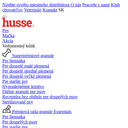
Nájdite svojho miestneho distribútora
O nás
Pracujte s nami
Klub
chovateľov
Veterinári
Kontakt
SK
Pes
Mačka
Akcia
Vedomostný kútik
Superprémiové granule
Pre šteniatka
Pre dospelé malé plemená
Pre dospelé stredné plemená
Pre dospelé veľké plemená
Pre staršie psy
Hypoalergénne krmivo
Diétne granule pre psov
Receptúra bez obilnín pre dospelých psov
Sterilizované psy
Prémiová rada granule Essentials
Pre šteniatka
Pre dospelých psov
Pre staršie psy