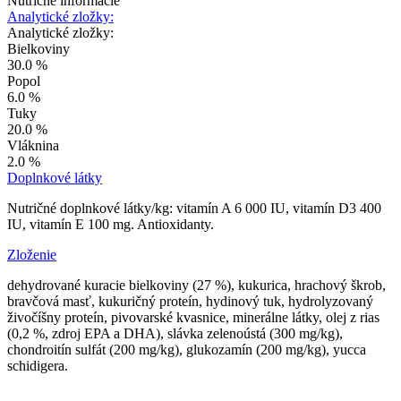
Nutričné informácie
Analytické zložky:
Analytické zložky:
Bielkoviny
30.0 %
Popol
6.0 %
Tuky
20.0 %
Vláknina
2.0 %
Doplnkové látky
Nutričné doplnkové látky/kg: vitamín A 6 000 IU, vitamín D3 400
IU, vitamín E 100 mg. Antioxidanty.
Zloženie
dehydrované kuracie bielkoviny (27 %), kukurica, hrachový škrob,
bravčová masť, kukuričný proteín, hydinový tuk, hydrolyzovaný
živočíšny proteín, pivovarské kvasnice, minerálne látky, olej z rias
(0,2 %, zdroj EPA a DHA), slávka zelenoústá (300 mg/kg),
chondroitín sulfát (200 mg/kg), glukozamín (200 mg/kg), yucca
schidigera.