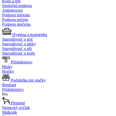
Koža a srsť
Spoločná podpora
Antistresová
Podpora trávenia
Podpora pečene
Podpora močenia
Hygiena a kozmetika
Starostlivosť o srsť
Starostlivosť o labky
Starostlivosť o uši
Starostlivosť o kožu
Príslušenstvo
Misky
Hračky
Podstielka pre mačky
Bentonit
Príslušenstvo
Pes
Plemená
Nemecký ovčiak
Maltezák