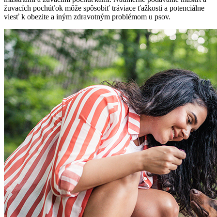
žuvacích pochúťok môže spôsobiť tráviace ťažkosti a potenciálne
viesť k obezite a iným zdravotným problémom u psov.