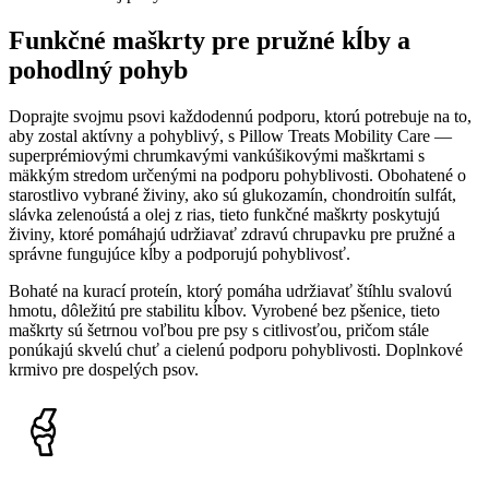
Funkčné maškrty pre pružné kĺby a
pohodlný pohyb
Doprajte svojmu psovi každodennú podporu, ktorú potrebuje na to,
aby zostal aktívny a pohyblivý, s Pillow Treats Mobility Care —
superprémiovými chrumkavými vankúšikovými maškrtami s
mäkkým stredom určenými na podporu pohyblivosti. Obohatené o
starostlivo vybrané živiny, ako sú glukozamín, chondroitín sulfát,
slávka zelenoústá a olej z rias, tieto funkčné maškrty poskytujú
živiny, ktoré pomáhajú udržiavať zdravú chrupavku pre pružné a
správne fungujúce kĺby a podporujú pohyblivosť.
Bohaté na kurací proteín, ktorý pomáha udržiavať štíhlu svalovú
hmotu, dôležitú pre stabilitu kĺbov. Vyrobené bez pšenice, tieto
maškrty sú šetrnou voľbou pre psy s citlivosťou, pričom stále
ponúkajú skvelú chuť a cielenú podporu pohyblivosti. Doplnkové
krmivo pre dospelých psov.