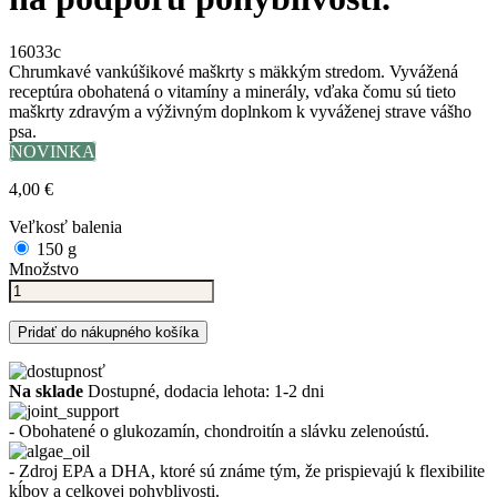
16033c
Chrumkavé vankúšikové maškrty s mäkkým stredom. Vyvážená
receptúra obohatená o vitamíny a minerály, vďaka čomu sú tieto
maškrty zdravým a výživným doplnkom k vyváženej strave vášho
psa.
NOVINKA
4,00 €
Veľkosť balenia
150 g
Množstvo
Pridať do nákupného košíka
Na sklade
Dostupné, dodacia lehota: 1-2 dni
- Obohatené o glukozamín, chondroitín a slávku zelenoústú.
- Zdroj EPA a DHA, ktoré sú známe tým, že prispievajú k flexibilite
kĺbov a celkovej pohyblivosti.