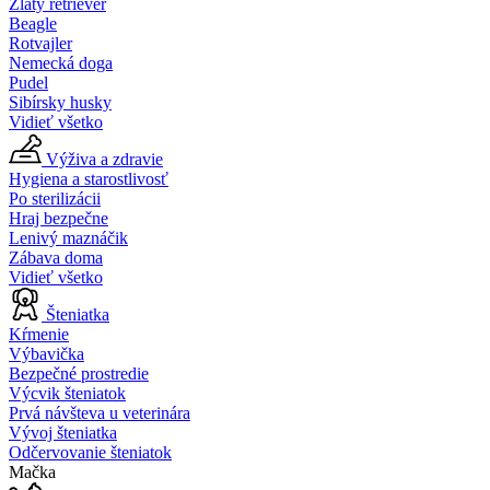
Zlatý retriever
Beagle
Rotvajler
Nemecká doga
Pudel
Sibírsky husky
Vidieť všetko
Výživa a zdravie
Hygiena a starostlivosť
Po sterilizácii
Hraj bezpečne
Lenivý maznáčik
Zábava doma
Vidieť všetko
Šteniatka
Kŕmenie
Výbavička
Bezpečné prostredie
Výcvik šteniatok
Prvá návšteva u veterinára
Vývoj šteniatka
Odčervovanie šteniatok
Mačka