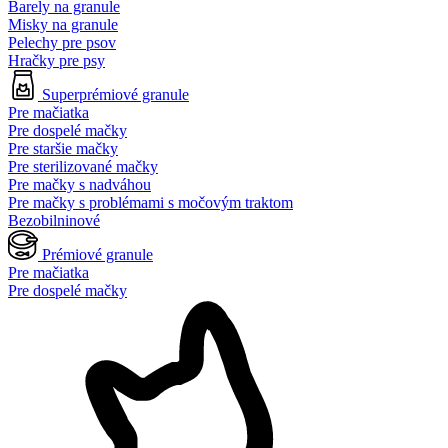
Barely na granule
Misky na granule
Pelechy pre psov
Hračky pre psy
Superprémiové granule
Pre mačiatka
Pre dospelé mačky
Pre staršie mačky
Pre sterilizované mačky
Pre mačky s nadváhou
Pre mačky s problémami s močovým traktom
Bezobilninové
Prémiové granule
Pre mačiatka
Pre dospelé mačky