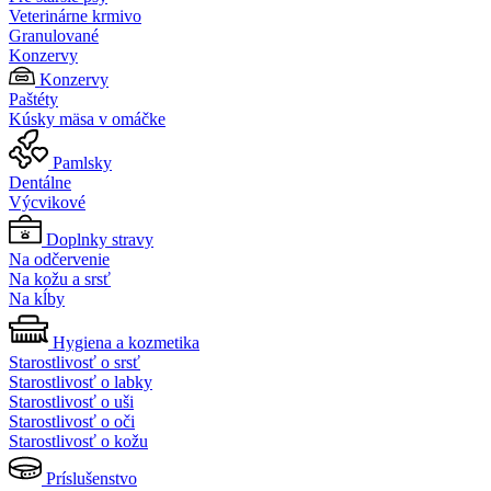
Veterinárne krmivo
Granulované
Konzervy
Konzervy
Paštéty
Kúsky mäsa v omáčke
Pamlsky
Dentálne
Výcvikové
Doplnky stravy
Na odčervenie
Na kožu a srsť
Na kĺby
Hygiena a kozmetika
Starostlivosť o srsť
Starostlivosť o labky
Starostlivosť o uši
Starostlivosť o oči
Starostlivosť o kožu
Príslušenstvo