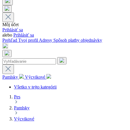
Môj účet
Prihlásiť sa
alebo
Prihlásiť sa
Prehľad
Tvoj profil
Adresy
Spôsob platby
objednávky
Pamlsky
Výcvikové
Všetko v tejto kategórii
Pes
Pamlsky
Výcvikové