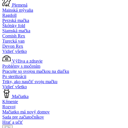
Plemená
Mainská mývalia
Ragdoll
Perzská mačka
Škótsky fold
Siamská mačka
Cornish Rex
Turecká van
Devon Rex
Vidieť všetko
Výživa a zdravie
Problémy s močením
Pracujte so svojou mačkou na diaľku
Po sterilizácii
Triky, ako naučiť svoju mačku
Vidieť všetko
Mačiatka
Kŕmenie
Rozvoj
Mačiatko má nový domov
Sada pre začiatočníkov
Hrať a učiť