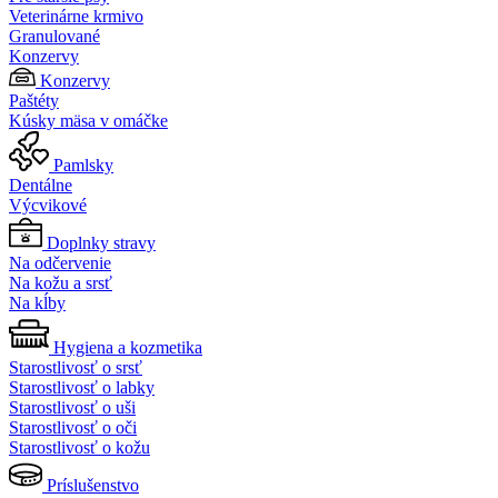
Veterinárne krmivo
Granulované
Konzervy
Konzervy
Paštéty
Kúsky mäsa v omáčke
Pamlsky
Dentálne
Výcvikové
Doplnky stravy
Na odčervenie
Na kožu a srsť
Na kĺby
Hygiena a kozmetika
Starostlivosť o srsť
Starostlivosť o labky
Starostlivosť o uši
Starostlivosť o oči
Starostlivosť o kožu
Príslušenstvo