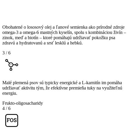
Obohatené o lososový olej a ľanové semienka ako prírodné zdroje
omega-3 a omega-6 mastných kyselín, spolu s kombináciou živín –
zinok, meď a biotín – ktoré pomáhajú udržiavať pokožku psa
zdravú a hydratovanú a srsť lesklú a hebkú.
3
/
6
Malé plemená psov sú typicky energické a L-karnitín im pomáha
udržiavať aktivitu tým, že efektívne premieňa tuky na využiteľnú
energiu.
Frukto-oligosacharidy
4
/
6