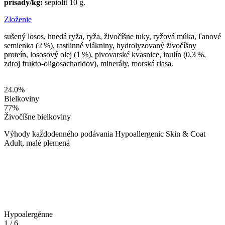
prísady/kg:
sepiolit 10 g.
Zloženie
sušený losos, hnedá ryža, ryža, živočíšne tuky, ryžová múka, ľanové
semienka (2 %), rastlinné vlákniny, hydrolyzovaný živočíšny
proteín, lososový olej (1 %), pivovarské kvasnice, inulín (0,3 %,
zdroj frukto-oligosacharidov), minerály, morská riasa.
24.0
%
Bielkoviny
77
%
Živočíšne bielkoviny
Výhody každodenného podávania Hypoallergenic Skin & Coat
Adult, malé plemená
Hypoalergénne
1
/
6