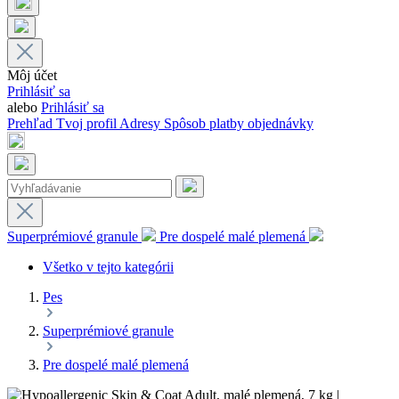
Môj účet
Prihlásiť sa
alebo
Prihlásiť sa
Prehľad
Tvoj profil
Adresy
Spôsob platby
objednávky
Superprémiové granule
Pre dospelé malé plemená
Všetko v tejto kategórii
Pes
Superprémiové granule
Pre dospelé malé plemená