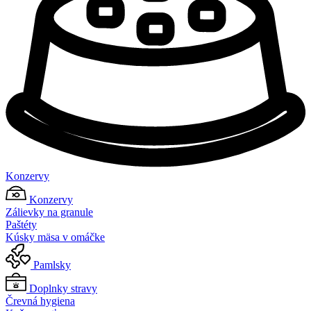
Konzervy
Konzervy
Zálievky na granule
Paštéty
Kúsky mäsa v omáčke
Pamlsky
Doplnky stravy
Črevná hygiena