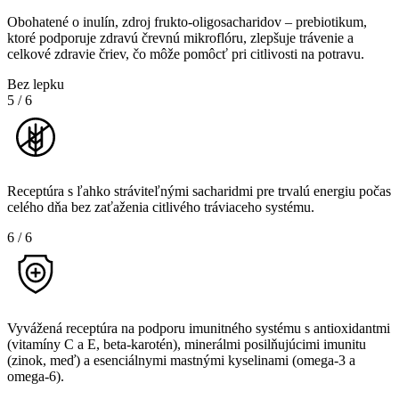
Obohatené o inulín, zdroj frukto-oligosacharidov – prebiotikum,
ktoré podporuje zdravú črevnú mikroflóru, zlepšuje trávenie a
celkové zdravie čriev, čo môže pomôcť pri citlivosti na potravu.
Bez lepku
5
/
6
Receptúra s ľahko stráviteľnými sacharidmi pre trvalú energiu počas
celého dňa bez zaťaženia citlivého tráviaceho systému.
6
/
6
Vyvážená receptúra na podporu imunitného systému s antioxidantmi
(vitamíny C a E, beta-karotén), minerálmi posilňujúcimi imunitu
(zinok, meď) a esenciálnymi mastnými kyselinami (omega-3 a
omega-6).