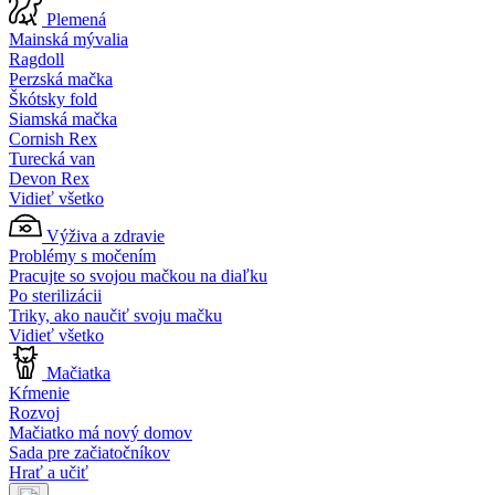
Plemená
Mainská mývalia
Ragdoll
Perzská mačka
Škótsky fold
Siamská mačka
Cornish Rex
Turecká van
Devon Rex
Vidieť všetko
Výživa a zdravie
Problémy s močením
Pracujte so svojou mačkou na diaľku
Po sterilizácii
Triky, ako naučiť svoju mačku
Vidieť všetko
Mačiatka
Kŕmenie
Rozvoj
Mačiatko má nový domov
Sada pre začiatočníkov
Hrať a učiť