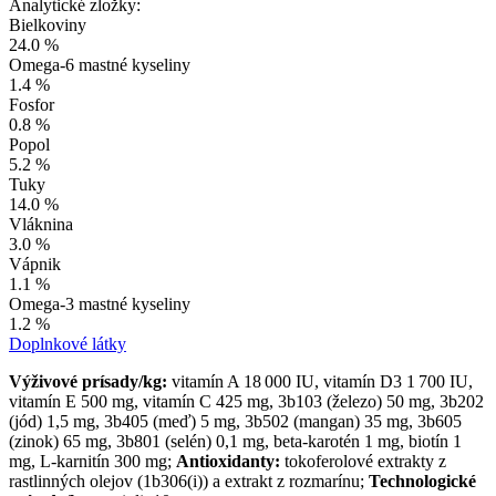
Analytické zložky:
Bielkoviny
24.0 %
Omega-6 mastné kyseliny
1.4 %
Fosfor
0.8 %
Popol
5.2 %
Tuky
14.0 %
Vláknina
3.0 %
Vápnik
1.1 %
Omega-3 mastné kyseliny
1.2 %
Doplnkové látky
Výživové prísady/kg:
vitamín A 18 000 IU, vitamín D3 1 700 IU,
vitamín E 500 mg, vitamín C 425 mg, 3b103 (železo) 50 mg, 3b202
(jód) 1,5 mg, 3b405 (meď) 5 mg, 3b502 (mangan) 35 mg, 3b605
(zinok) 65 mg, 3b801 (selén) 0,1 mg, beta-karotén 1 mg, biotín 1
mg, L-karnitín 300 mg;
Antioxidanty:
tokoferolové extrakty z
rastlinných olejov (1b306(i)) a extrakt z rozmarínu;
Technologické