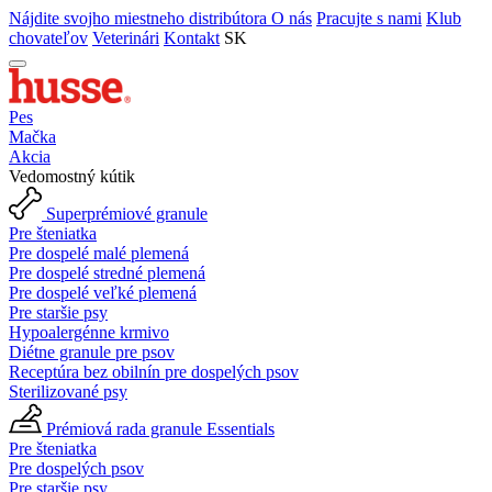
Nájdite svojho miestneho distribútora
O nás
Pracujte s nami
Klub
chovateľov
Veterinári
Kontakt
SK
Pes
Mačka
Akcia
Vedomostný kútik
Superprémiové granule
Pre šteniatka
Pre dospelé malé plemená
Pre dospelé stredné plemená
Pre dospelé veľké plemená
Pre staršie psy
Hypoalergénne krmivo
Diétne granule pre psov
Receptúra bez obilnín pre dospelých psov
Sterilizované psy
Prémiová rada granule Essentials
Pre šteniatka
Pre dospelých psov
Pre staršie psy