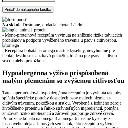
Pridať do nákupného košíka
Na sklade
Dostupné, dodacia lehota: 1-2 dni
- Mono-proteínová receptúra vyvinutá na zníženie rizika tráviacich
problémov a podporu vyváženého trávenia u psov s citlivosťou.
- Receptúra bohatá na omega mastné kyseliny, nevyhnutné pre
hebkú, lesklú srsť a zdravú pokožku, ideálna pre psov s citlivou
srsťou alebo pokožkou.
Hypoalergénna výživa prispôsobená
malým plemenám so zvýšenou citlivosťou
Táto superprémiová, hypoalergénna receptúra je vyvinutá tak, aby
spĺňala špecifické potreby dospelých psov malých plemien s
citlivým trávením, pokožkou a srsťou. Vyrobená z jediného zdroja
živočíšneho proteínu a ľahko stráviteľných ingrediencií, pomáha
znižovať riziko intolerancií a zároveň podporuje zdravé črevá.
Prirodzene bohatá na omega-3 a omega-6 mastné kyseliny z
lososového oleja a ľanových semienok, táto receptúra vyživuje