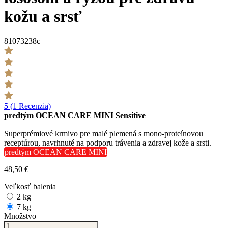
kožu a srsť
81073238c
5
(1 Recenzia)
predtým OCEAN CARE MINI Sensitive
Superprémiové krmivo pre malé plemená s mono-proteínovou
receptúrou, navrhnuté na podporu trávenia a zdravej kože a srsti.
predtým OCEAN CARE MINI
48,50 €
Veľkosť balenia
2 kg
7 kg
Množstvo