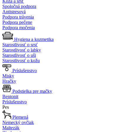
Koža a srsť
Spoločná podpora
Antistresová
Podpora trávenia
Podpora pečene
Podpora močenia
Hygiena a kozmetika
Starostlivosť o srsť
Starostlivosť o labky
Starostlivosť o uši
Starostlivosť o kožu
Príslušenstvo
Misky
Hračky
Podstielka pre mačky
Bentonit
Príslušenstvo
Pes
Plemená
Nemecký ovčiak
Maltezák