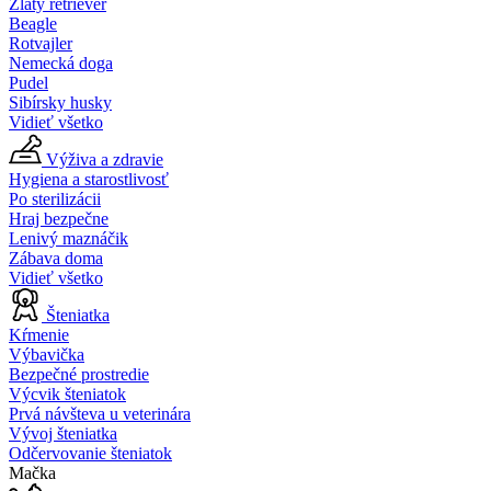
Zlatý retriever
Beagle
Rotvajler
Nemecká doga
Pudel
Sibírsky husky
Vidieť všetko
Výživa a zdravie
Hygiena a starostlivosť
Po sterilizácii
Hraj bezpečne
Lenivý maznáčik
Zábava doma
Vidieť všetko
Šteniatka
Kŕmenie
Výbavička
Bezpečné prostredie
Výcvik šteniatok
Prvá návšteva u veterinára
Vývoj šteniatka
Odčervovanie šteniatok
Mačka