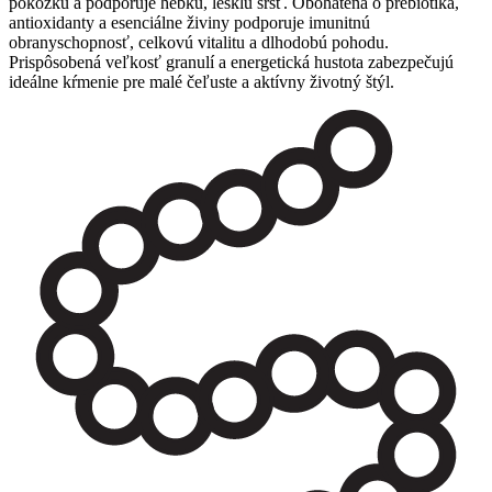
pokožku a podporuje hebkú, lesklú srsť. Obohatená o prebiotiká,
antioxidanty a esenciálne živiny podporuje imunitnú
obranyschopnosť, celkovú vitalitu a dlhodobú pohodu.
Prispôsobená veľkosť granulí a energetická hustota zabezpečujú
ideálne kŕmenie pre malé čeľuste a aktívny životný štýl.