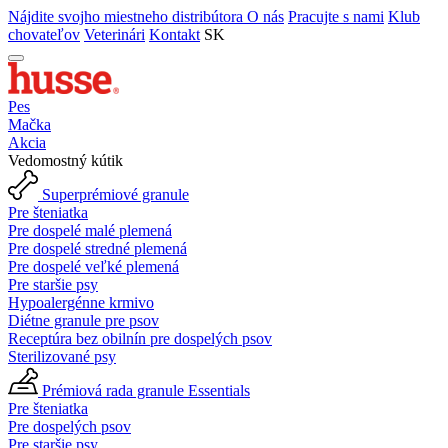
Nájdite svojho miestneho distribútora
O nás
Pracujte s nami
Klub
chovateľov
Veterinári
Kontakt
SK
Pes
Mačka
Akcia
Vedomostný kútik
Superprémiové granule
Pre šteniatka
Pre dospelé malé plemená
Pre dospelé stredné plemená
Pre dospelé veľké plemená
Pre staršie psy
Hypoalergénne krmivo
Diétne granule pre psov
Receptúra bez obilnín pre dospelých psov
Sterilizované psy
Prémiová rada granule Essentials
Pre šteniatka
Pre dospelých psov
Pre staršie psy