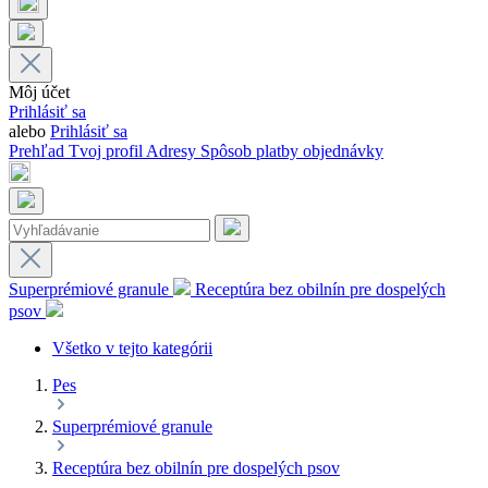
Môj účet
Prihlásiť sa
alebo
Prihlásiť sa
Prehľad
Tvoj profil
Adresy
Spôsob platby
objednávky
Superprémiové granule
Receptúra bez obilnín pre dospelých
psov
Všetko v tejto kategórii
Pes
Superprémiové granule
Receptúra bez obilnín pre dospelých psov