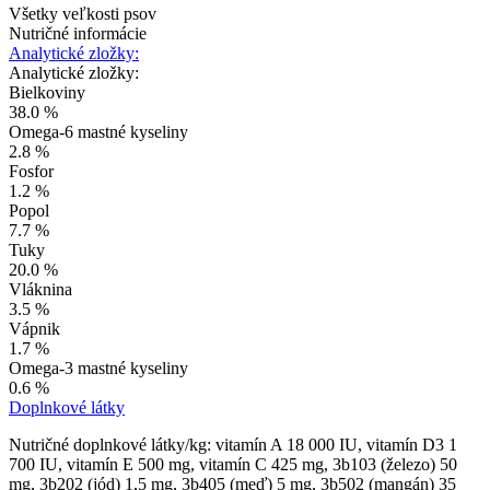
Všetky veľkosti psov
Nutričné informácie
Analytické zložky:
Analytické zložky:
Bielkoviny
38.0 %
Omega-6 mastné kyseliny
2.8 %
Fosfor
1.2 %
Popol
7.7 %
Tuky
20.0 %
Vláknina
3.5 %
Vápnik
1.7 %
Omega-3 mastné kyseliny
0.6 %
Doplnkové látky
Nutričné doplnkové látky/kg: vitamín A 18 000 IU, vitamín D3 1
700 IU, vitamín E 500 mg, vitamín C 425 mg, 3b103 (železo) 50
mg, 3b202 (jód) 1,5 mg, 3b405 (meď) 5 mg, 3b502 (mangán) 35