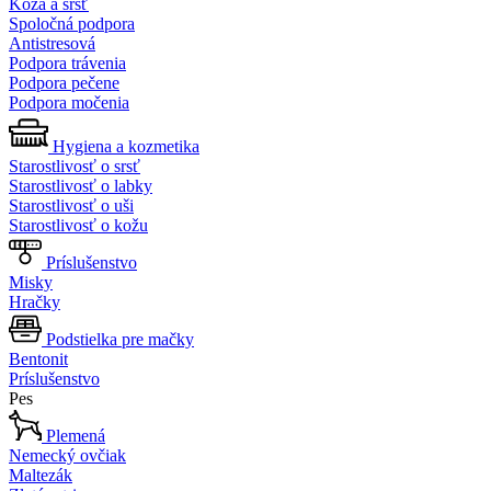
Koža a srsť
Spoločná podpora
Antistresová
Podpora trávenia
Podpora pečene
Podpora močenia
Hygiena a kozmetika
Starostlivosť o srsť
Starostlivosť o labky
Starostlivosť o uši
Starostlivosť o kožu
Príslušenstvo
Misky
Hračky
Podstielka pre mačky
Bentonit
Príslušenstvo
Pes
Plemená
Nemecký ovčiak
Maltezák