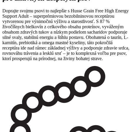
Doprajte svojmu psovi to najlepšie s Husse Grain Free High Energy
Support Adult – superprémiovou bezobilninovou receptúrou
vytvorenou pre výnimočnú výživu a starostlivosť. S 87 %
živočíšnych bielkovín z celkového obsahu proteínov, vyváženým
obsahom zdravých tukov a nízkym podielom sacharidov podporuje
silné svaly, stabilnú energiu a štíhlu postavu. Obohatená o taurín, L-
karnitín, prebiotiká a omega mastné kyseliny, táto pokročilá
receptúra ide nad rámec základnej výživy a podporuje zdravie srdca,
rovnováhu trávenia a lesklú srsť – je to komplexná voľba pre psov,
ktorí prosperujú na prírodnej, na živiny bohatej strave.