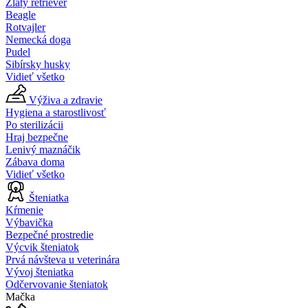
Zlatý retriever
Beagle
Rotvajler
Nemecká doga
Pudel
Sibírsky husky
Vidieť všetko
Výživa a zdravie
Hygiena a starostlivosť
Po sterilizácii
Hraj bezpečne
Lenivý maznáčik
Zábava doma
Vidieť všetko
Šteniatka
Kŕmenie
Výbavička
Bezpečné prostredie
Výcvik šteniatok
Prvá návšteva u veterinára
Vývoj šteniatka
Odčervovanie šteniatok
Mačka