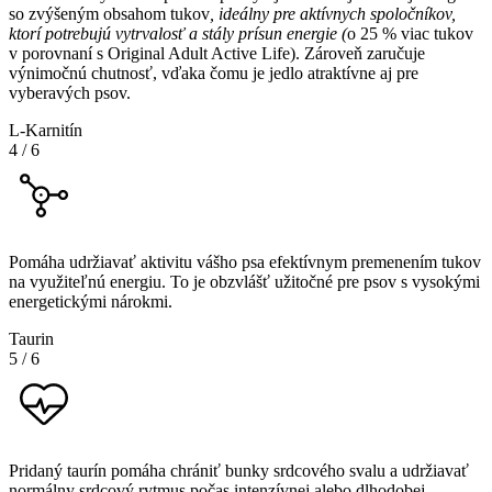
so zvýšeným obsahom tukov
, ideálny pre aktívnych spoločníkov,
ktorí potrebujú vytrvalosť a stály prísun energie (
o 25 % viac tukov
v porovnaní s Original Adult Active Life). Zároveň zaručuje
výnimočnú chutnosť, vďaka čomu je jedlo atraktívne aj pre
vyberavých psov.
L-Karnitín
4
/
6
Pomáha udržiavať aktivitu vášho psa efektívnym premenením tukov
na využiteľnú energiu. To je obzvlášť užitočné pre psov s vysokými
energetickými nárokmi.
Taurin
5
/
6
Pridaný taurín pomáha chrániť bunky srdcového svalu a udržiavať
normálny srdcový rytmus počas intenzívnej alebo dlhodobej