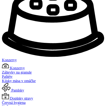
Konzervy
Konzervy
Zálievky na granule
Paštéty
Kúsky mäsa v omáčke
Pamlsky
Doplnky stravy
Črevná hygiena