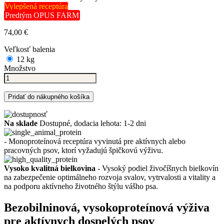
Vylepšená receptúra
Predtým OPUS FARM
74,00 €
Veľkosť balenia
12 kg
Množstvo
Pridať do nákupného košíka
Na sklade
Dostupné, dodacia lehota: 1-2 dni
- Monoproteínová receptúra vyvinutá pre aktívnych alebo
pracovných psov, ktorí vyžadujú špičkovú výživu.
Vysoko kvalitná bielkovina
- Vysoký podiel živočíšnych bielkovín
na zabezpečenie optimálneho rozvoja svalov, vytrvalosti a vitality a
na podporu aktívneho životného štýlu vášho psa.
Bezobilninová, vysokoproteínová výživa
pre aktívnych dospelých psov