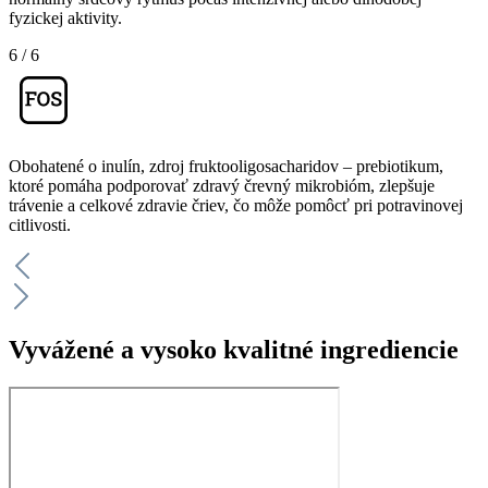
fyzickej aktivity.
6
/
6
Obohatené o inulín, zdroj fruktooligosacharidov – prebiotikum,
ktoré pomáha podporovať zdravý črevný mikrobióm, zlepšuje
trávenie a celkové zdravie čriev, čo môže pomôcť pri potravinovej
citlivosti.
Vyvážené a vysoko kvalitné ingrediencie