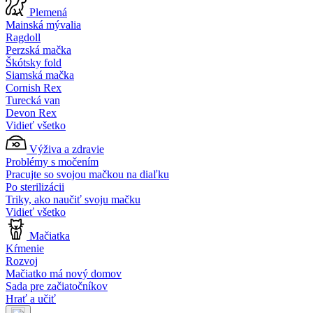
Plemená
Mainská mývalia
Ragdoll
Perzská mačka
Škótsky fold
Siamská mačka
Cornish Rex
Turecká van
Devon Rex
Vidieť všetko
Výživa a zdravie
Problémy s močením
Pracujte so svojou mačkou na diaľku
Po sterilizácii
Triky, ako naučiť svoju mačku
Vidieť všetko
Mačiatka
Kŕmenie
Rozvoj
Mačiatko má nový domov
Sada pre začiatočníkov
Hrať a učiť