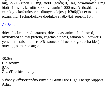
mg, 3b605 (zinok) 65 mg, 3b801 (selén) 0,1 mg, beta-karotén 1 mg,
biotín 1 mg, L-karnitín 300 mg, taurín 1 000 mg; Antioxidanty:
extrakty tokoferolov z rastlinných olejov (1b306(i)) a extrakt z
rozmarínu; Technologické doplnkové látky/kg: sepiolit 10 g.
Zloženie
dried chicken, dried potatoes, dried peas, animal fat, linseed,
hydrolysed animal protein, vegetable fibres, salmon oil, brewer’s
yeast, minerals, inulin (0.3%, source of fructo-oligosaccharides),
dried eggs, marine algae.
38.0
%
Bielkoviny
87
%
Živočíšne bielkoviny
Výhody každodenného kŕmenia Grain Free High Energy Support
Adult