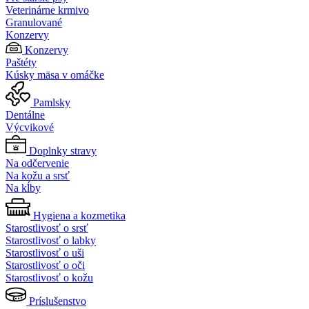
Veterinárne krmivo
Granulované
Konzervy
Konzervy
Paštéty
Kúsky mäsa v omáčke
Pamlsky
Dentálne
Výcvikové
Doplnky stravy
Na odčervenie
Na kožu a srsť
Na kĺby
Hygiena a kozmetika
Starostlivosť o srsť
Starostlivosť o labky
Starostlivosť o uši
Starostlivosť o oči
Starostlivosť o kožu
Príslušenstvo