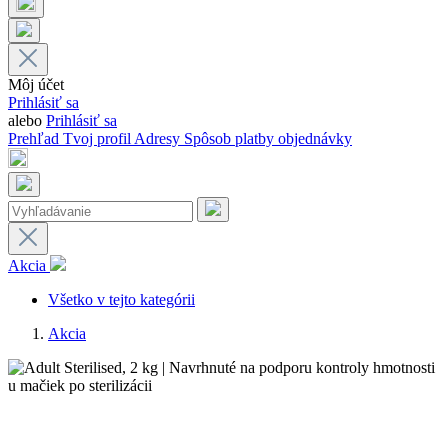
Môj účet
Prihlásiť sa
alebo
Prihlásiť sa
Prehľad
Tvoj profil
Adresy
Spôsob platby
objednávky
Akcia
Všetko v tejto kategórii
Akcia