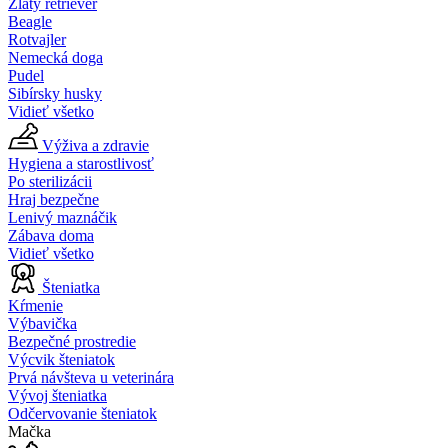
Zlatý retriever
Beagle
Rotvajler
Nemecká doga
Pudel
Sibírsky husky
Vidieť všetko
Výživa a zdravie
Hygiena a starostlivosť
Po sterilizácii
Hraj bezpečne
Lenivý maznáčik
Zábava doma
Vidieť všetko
Šteniatka
Kŕmenie
Výbavička
Bezpečné prostredie
Výcvik šteniatok
Prvá návšteva u veterinára
Vývoj šteniatka
Odčervovanie šteniatok
Mačka