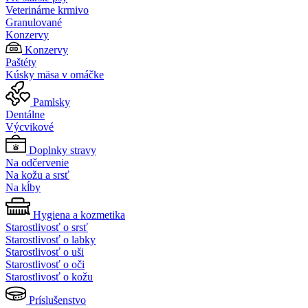
Veterinárne krmivo
Granulované
Konzervy
Konzervy
Paštéty
Kúsky mäsa v omáčke
Pamlsky
Dentálne
Výcvikové
Doplnky stravy
Na odčervenie
Na kožu a srsť
Na kĺby
Hygiena a kozmetika
Starostlivosť o srsť
Starostlivosť o labky
Starostlivosť o uši
Starostlivosť o oči
Starostlivosť o kožu
Príslušenstvo