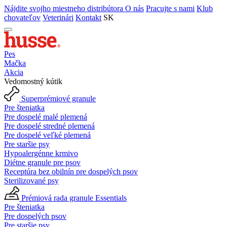
Nájdite svojho miestneho distribútora
O nás
Pracujte s nami
Klub
chovateľov
Veterinári
Kontakt
SK
Pes
Mačka
Akcia
Vedomostný kútik
Superprémiové granule
Pre šteniatka
Pre dospelé malé plemená
Pre dospelé stredné plemená
Pre dospelé veľké plemená
Pre staršie psy
Hypoalergénne krmivo
Diétne granule pre psov
Receptúra bez obilnín pre dospelých psov
Sterilizované psy
Prémiová rada granule Essentials
Pre šteniatka
Pre dospelých psov
Pre staršie psy