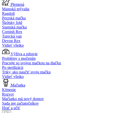
Plemená
Mainská mývalia
Ragdoll
Perzská mačka
Škótsky fold
Siamská mačka
Cornish Rex
Turecká van
Devon Rex
Vidieť všetko
Výživa a zdravie
Problémy s močením
Pracujte so svojou mačkou na diaľku
Po sterilizácii
Triky, ako naučiť svoju mačku
Vidieť všetko
Mačiatka
Kŕmenie
Rozvoj
Mačiatko má nový domov
Sada pre začiatočníkov
Hrať a učiť