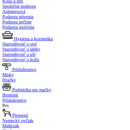
Koža a srsť
Spoločná podpora
Antistresová
Podpora trávenia
Podpora pečene
Podpora močenia
Hygiena a kozmetika
Starostlivosť o srsť
Starostlivosť o labky
Starostlivosť o uši
Starostlivosť o kožu
Príslušenstvo
Misky
Hračky
Podstielka pre mačky
Bentonit
Príslušenstvo
Pes
Plemená
Nemecký ovčiak
Maltezák