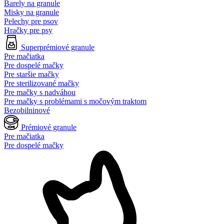
Barely na granule
Misky na granule
Pelechy pre psov
Hračky pre psy
Superprémiové granule
Pre mačiatka
Pre dospelé mačky
Pre staršie mačky
Pre sterilizované mačky
Pre mačky s nadváhou
Pre mačky s problémami s močovým traktom
Bezobilninové
Prémiové granule
Pre mačiatka
Pre dospelé mačky