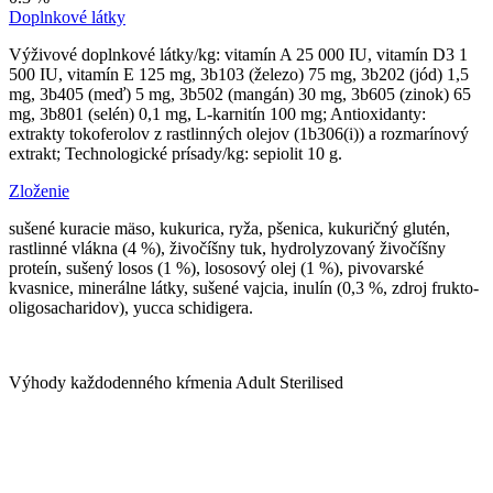
Doplnkové látky
Výživové doplnkové látky/kg: vitamín A 25 000 IU, vitamín D3 1
500 IU, vitamín E 125 mg, 3b103 (železo) 75 mg, 3b202 (jód) 1,5
mg, 3b405 (meď) 5 mg, 3b502 (mangán) 30 mg, 3b605 (zinok) 65
mg, 3b801 (selén) 0,1 mg, L-karnitín 100 mg; Antioxidanty:
extrakty tokoferolov z rastlinných olejov (1b306(i)) a rozmarínový
extrakt; Technologické prísady/kg: sepiolit 10 g.
Zloženie
sušené kuracie mäso, kukurica, ryža, pšenica, kukuričný glutén,
rastlinné vlákna (4 %), živočíšny tuk, hydrolyzovaný živočíšny
proteín, sušený losos (1 %), lososový olej (1 %), pivovarské
kvasnice, minerálne látky, sušené vajcia, inulín (0,3 %, zdroj frukto-
oligosacharidov), yucca schidigera.
Výhody každodenného kŕmenia Adult Sterilised