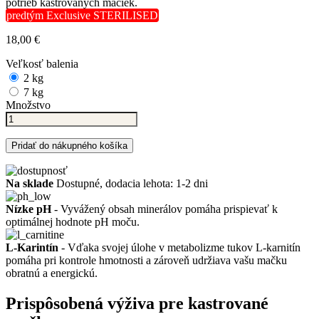
potrieb kastrovaných mačiek.
predtým Exclusive STERILISED
18,00 €
Veľkosť balenia
2 kg
7 kg
Množstvo
Pridať do nákupného košíka
Na sklade
Dostupné, dodacia lehota: 1-2 dni
Nízke pH
- Vyvážený obsah minerálov pomáha prispievať k
optimálnej hodnote pH moču.
L-Karintín
- Vďaka svojej úlohe v metabolizme tukov L-karnitín
pomáha pri kontrole hmotnosti a zároveň udržiava vašu mačku
obratnú a energickú.
Prispôsobená výživa pre kastrované