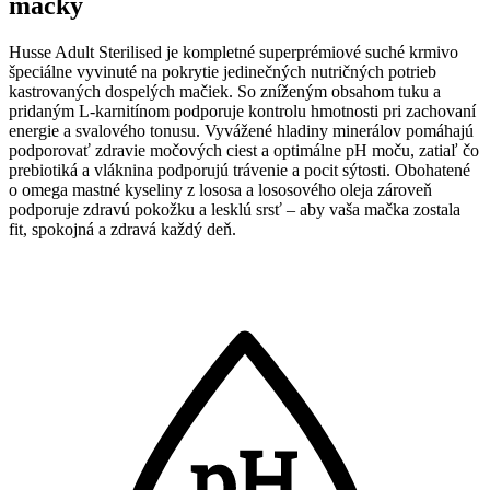
mačky
Husse Adult Sterilised je kompletné superprémiové suché krmivo
špeciálne vyvinuté na pokrytie jedinečných nutričných potrieb
kastrovaných dospelých mačiek. So zníženým obsahom tuku a
pridaným L-karnitínom podporuje kontrolu hmotnosti pri zachovaní
energie a svalového tonusu. Vyvážené hladiny minerálov pomáhajú
podporovať zdravie močových ciest a optimálne pH moču, zatiaľ čo
prebiotiká a vláknina podporujú trávenie a pocit sýtosti. Obohatené
o omega mastné kyseliny z lososa a lososového oleja zároveň
podporuje zdravú pokožku a lesklú srsť – aby vaša mačka zostala
fit, spokojná a zdravá každý deň.