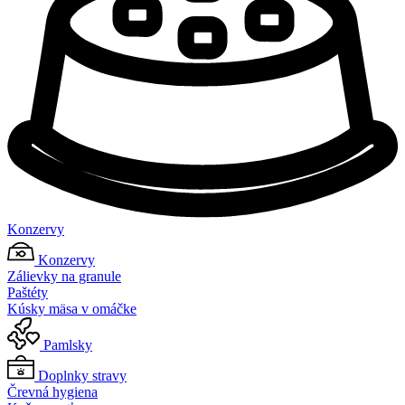
Konzervy
Konzervy
Zálievky na granule
Paštéty
Kúsky mäsa v omáčke
Pamlsky
Doplnky stravy
Črevná hygiena