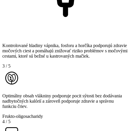
Kontrolované hladiny vápnika, fosforu a horčíka podporujú zdravie
močových ciest a pomáhajú znižovať riziko problémov s močovými
cestami, ktoré sú bežné u kastrovaných mačiek.
3
/
5
Optimálny obsah vlákniny podporuje pocit sýtosti bez dodávania
nadbytočných kalórií a zároveň podporuje zdravie a správnu
funkciu čriev.
Frukto-oligosacharidy
4
/
5